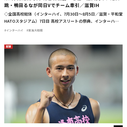
跳・鴨田るなが同日Vでチーム牽引／滋賀IH
◇全国高校総体（インターハイ、7月30日～8月5日／滋賀・平和堂
HATOスタジアム）7日目 高校アスリートの祭典、インターハイが
行われ、学校対抗の女子は東海大相模（神奈川）が33点を獲得し
#インターハイ
#東海大相模
て初優勝を飾った。 大会4日目、 […]