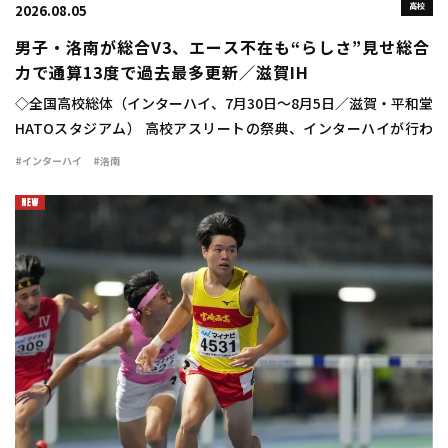
高校
2026.08.05
男子・洛南が総合V3、エース不在も“らしさ”見せ総合
力で通算13度で過去最多更新／滋賀IH
◇全国高校総体（インターハイ、7月30日～8月5日／滋賀・平和堂
HATOスタジアム） 高校アスリートの祭典、インターハイが行わ
れ、学校対抗の男子は洛南（京都）が47点を積み上げて3連覇を達
#インターハイ
#洛南
成した。通算でも史上最多を更新す […]