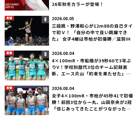
26年秋冬カラーが登場！
8
2026.08.05
三段跳・野澤和心が12m88の自己タイ
で初Ｖ！ 「自分の中で良い跳躍でき
た」 女子4継は市柏が初優勝／滋賀IH
9
2026.08.04
4×100mR・市船橋が39秒60で3年ぶ
りV！学校別歴代3位のチーム記録更
新、エース片山「約束を果たせた」／
滋賀IH
10
2026.08.04
女子4×100mR・市柏が45秒41で初優
勝！前回3位から一丸、山田奈央が2冠
「信じあってきたことがつながった」
／滋賀IH