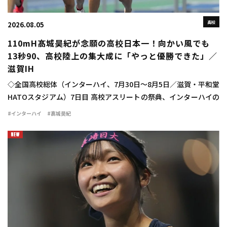
高校
2026.08.05
110mH髙城昊紀が念願の高校日本一！向かい風でも
13秒90、高校陸上の集大成に「やっと優勝できた」／
滋賀IH
◇全国高校総体（インターハイ、7月30日～8月5日／滋賀・平和堂
HATOスタジアム）7日目 高校アスリートの祭典、インターハイの
最終日に男子110mハードル決勝が行われ、髙城昊紀（宮崎西3）
#インターハイ
#髙城昊紀
が13秒90（－1.2）で念願 […]