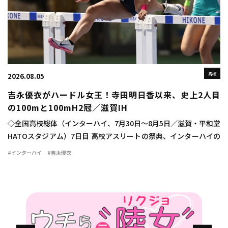
高校
2026.08.05
吉永優衣がハードル女王！寺田明日香以来、史上2人目
の100mと100mH2冠／滋賀IH
◇全国高校総体（インターハイ、7月30日～8月5日／滋賀・平和堂
HATOスタジアム）7日目 高校アスリートの祭典、インターハイの
最終日に女子100mハードル決勝が行われ、吉永優衣（長崎日大
#インターハイ
#吉永優衣
3）が13秒44（-2.1）をマ […]