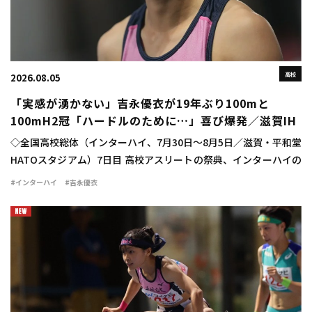
高校
2026.08.05
「実感が湧かない」吉永優衣が19年ぶり100mと
100mH2冠「ハードルのために…」喜び爆発／滋賀IH
◇全国高校総体（インターハイ、7月30日～8月5日／滋賀・平和堂
HATOスタジアム）7日目 高校アスリートの祭典、インターハイの
最終日に女子100mハードル決勝が行われ、吉永優衣（長崎日大
#インターハイ
#吉永優衣
3）が13秒44（-2.1）をマ […]