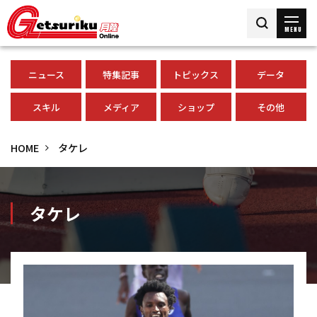
MENU
ニュース
特集記事
トピックス
データ
スキル
メディア
ショップ
その他
HOME
タケレ
タケレ