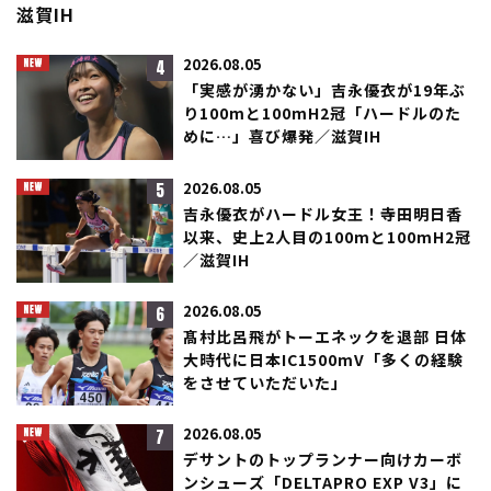
滋賀IH
4
2026.08.05
「実感が湧かない」吉永優衣が19年ぶ
り100mと100mH2冠「ハードルのた
めに…」喜び爆発／滋賀IH
5
2026.08.05
吉永優衣がハードル女王！寺田明日香
以来、史上2人目の100mと100mH2冠
／滋賀IH
6
2026.08.05
髙村比呂飛がトーエネックを退部 日体
大時代に日本IC1500mV「多くの経験
をさせていただいた」
7
2026.08.05
デサントのトップランナー向けカーボ
ンシューズ「DELTAPRO EXP V3」に