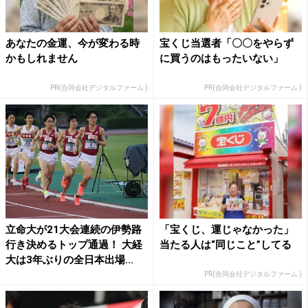
あなたの金運、今が変わる時
宝くじ当選者「〇〇をやらず
かもしれません
に買うのはもったいない」
PR(合同会社デジタルファーム )
PR(合同会社デジタルファーム )
立命大が21大会連続の伊勢路
「宝くじ、運じゃなかった」
行き決めるトップ通過！ 大経
当たる人は“同じこと”してる
大は3年ぶりの全日本出場...
PR(合同会社デジタルファーム )