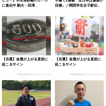
ビュー】学生長距離のエース
手層で2連覇「全日本は優勝が
に進化中 駒大・田澤...
目標」／関西学生女子駅伝...
【当選】金運が上がる直前に
【当選】金運が上がる直前に
起こるサイン
起こるサイン
PR(合同会社デジタルファーム )
PR(合同会社デジタルファーム )