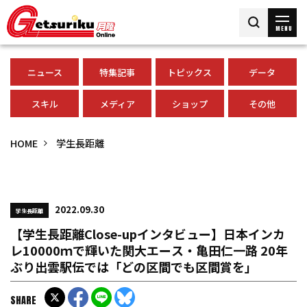
MENU
ニュース
特集記事
トピックス
データ
スキル
メディア
ショップ
その他
HOME
学生長距離
2022.09.30
学生長距離
【学生長距離Close-upインタビュー】日本インカ
レ10000ｍで輝いた関大エース・亀田仁一路 20年
ぶり出雲駅伝では「どの区間でも区間賞を」
SHARE