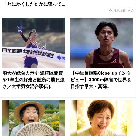
「とにかくしたたかに狙って...
PR(株式会社HAL)
順大が総合力示す 連続区間賞
【学生長距離Close-upインタ
や1年生の好走と随所に勝負強
ビュー】3000ｍ障害で世界を
さ／大学男女混合駅伝 |...
目指す早大・菖蒲...