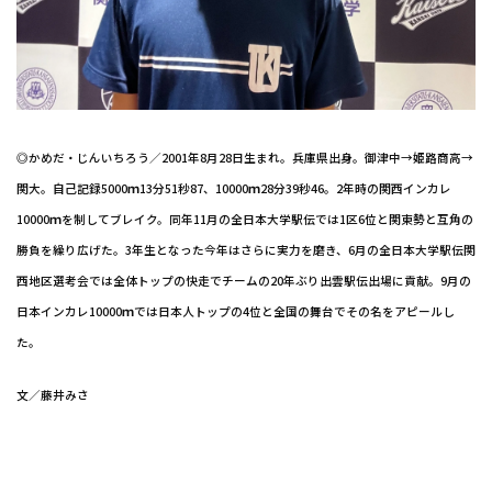
◎かめだ・じんいちろう／2001年8月28日生まれ。兵庫県出身。御津中→姫路商高→
関大。自己記録5000ｍ13分51秒87、10000ｍ28分39秒46。2年時の関西インカレ
10000ｍを制してブレイク。同年11月の全日本大学駅伝では1区6位と関東勢と互角の
勝負を繰り広げた。3年生となった今年はさらに実力を磨き、6月の全日本大学駅伝関
西地区選考会では全体トップの快走でチームの20年ぶり出雲駅伝出場に貢献。9月の
日本インカレ10000ｍでは日本人トップの4位と全国の舞台でその名をアピールし
た。
文／藤井みさ