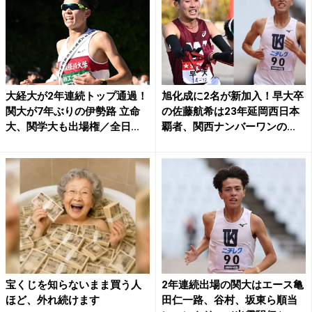
大経大が2年連続トップ通過！
旭化成に2名が新加入！早大卒
関大が7年ぶりの伊勢路 立命
の佐藤航希は23年延岡西日本
大、関学大も出場権／全日...
覇者、関西ナンバーワンの...
宝くじを知らないまま買う人
2年連続出場の関大はエース亀
ほど、外れ続けます
田仁一路、谷村、坂東ら順当