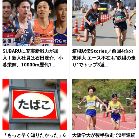
SUBARUに充実新戦力が加
箱根駅伝Stories／前回4位の
入！新入社員は石田洸介、小
東洋大 エース不在も“鉄紺の走
暮栄輝、10000m歴代1...
り”でトップ3返...
「もっと早く知りたかった」6
大阪学大が後半独走で2年連続