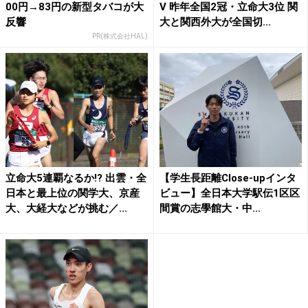
00円→83円の新型タバコが大
V 昨年全国2冠・立命大3位 関
反響
大と関西外大が全国切...
PR(株式会社HAL)
立命大5連覇なるか!? 出雲・全
【学生長距離Close-upインタ
日本と最上位の関学大、京産
ビュー】全日本大学駅伝1区区
大、大経大などが挑む／...
間賞の志學館大・中...