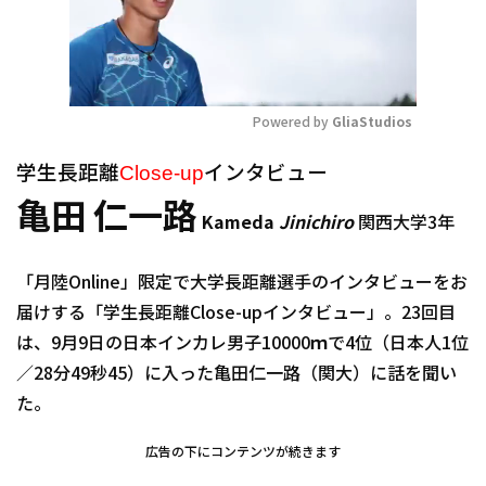
Powered by 
GliaStudios
Mute
Close-up
学生長距離
インタビュー
亀田 仁一路
Kameda
Jinichiro
関西大学3年
「月陸Online」限定で大学長距離選手のインタビューをお
届けする「学生長距離Close-upインタビュー」。23回目
は、9月9日の日本インカレ男子10000ｍで4位（日本人1位
／28分49秒45）に入った亀田仁一路（関大）に話を聞い
た。
広告の下にコンテンツが続きます