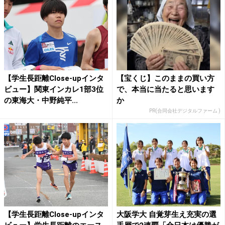
【学生長距離Close-upインタ
【宝くじ】このままの買い方
ビュー】関東インカレ1部3位
で、本当に当たると思います
の東海大・中野純平...
か
PR(合同会社デジタルファーム )
【学生長距離Close-upインタ
大阪学大 自覚芽生え充実の選