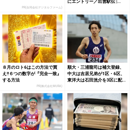
にエントリー／出雲駅伝 |...
PR(合同会社デジタルファーム)
８月のロト6はこの方法で買
順大・三浦龍司は補欠登録、
え!!６つの数字が『完全一致』
中大は吉居兄弟が1区・6区、
する方法
東洋大は石田洸介を3区に配...
PR(株式会社MURA)