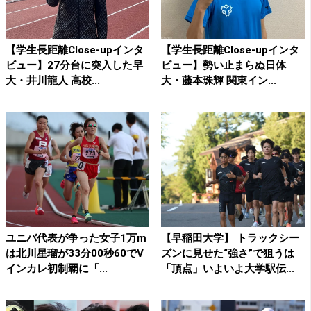
【学生長距離Close-upインタ
【学生長距離Close-upインタ
ビュー】27分台に突入した早
ビュー】勢い止まらぬ日体
大・井川龍人 高校...
大・藤本珠輝 関東イン...
ユニバ代表が争った女子1万m
【早稲田大学】 トラックシー
は北川星瑠が33分00秒60でV
ズンに見せた“強さ”で狙うは
インカレ初制覇に「...
「頂点」いよいよ大学駅伝...