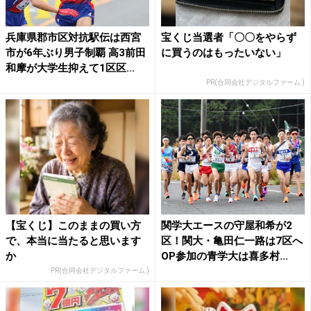
兵庫県郡市区対抗駅伝は西宮
宝くじ当選者「〇〇をやらず
市が6年ぶり男子制覇 高3前田
に買うのはもったいない」
和摩が大学生抑えて1区区...
PR(合同会社デジタルファーム )
【宝くじ】このままの買い方
関学大エースの守屋和希が2
で、本当に当たると思います
区！関大・亀田仁一路は7区へ
か
OP参加の青学大は喜多村...
PR(合同会社デジタルファーム )