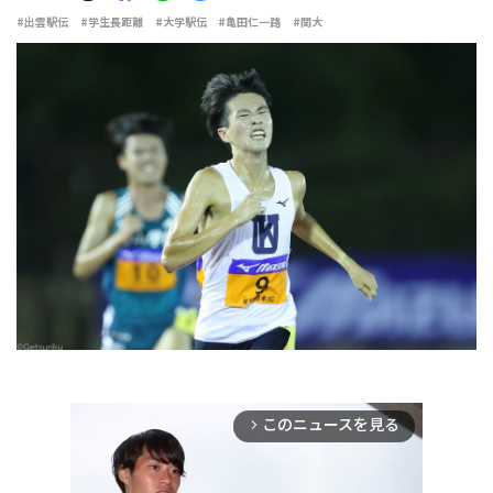
#出雲駅伝
#学生長距離
#大学駅伝
#亀田仁一路
#関大
このニュースを見る
arrow_forward_ios