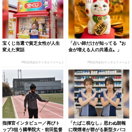
宝くじ当選で貧乏女性が人生
「占い師だけが知ってる〝お
変えた実話
金が増える人の共通点〟」
PR(合同会社デジタルファーム )
PR(合同会社デジタルファーム )
指揮官インタビュー／再びト
「たばこ税なし」思わぬ朗報
ップ3狙う國學院大・前田監督
に喫煙者が群がる新型タバコ