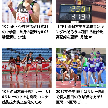
100mH・今村好花が13秒23
【TF】全日本中学通信ランキ
の中学新!! 自身の記録を0.05
ング出そろう４種目で歴代最
秒更新して2連...
高記録を更新 | 月陸On...
10月の日本選手権リレー、U1
2027年全中 陸上はリレー廃止
6リレーの中止を発表 コロナ
で個人種目のみ 駅伝は男子6
感染拡大防止強化のため...
区間→5区間に | ...