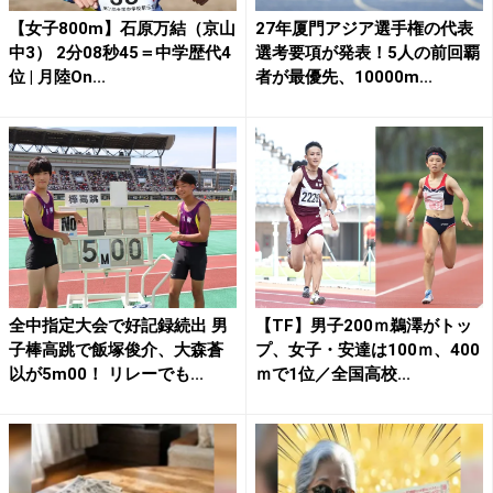
【女子800m】石原万結（京山
27年厦門アジア選手権の代表
中3） 2分08秒45＝中学歴代4
選考要項が発表！5人の前回覇
位 | 月陸On...
者が最優先、10000m...
全中指定大会で好記録続出 男
【TF】男子200ｍ鵜澤がトッ
子棒高跳で飯塚俊介、大森蒼
プ、女子・安達は100ｍ、400
以が5m00！ リレーでも...
ｍで1位／全国高校...