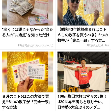
“宝くじは運じゃなかった”当た
【昭和43年以前生まれはロト
る人の“共通点”を知っただけ
６この数字を買うべき】6つの
数字が「完全一致」する方...
PR(合同会社デジタルファーム )
PR(株式会社MURA)
８月のロト6はこの方法で買
100m栁田大輝は堂々の3位！
え!!６つの数字が『完全一致』
U20世界王者らと競り合い、
する方法
日本勢5大会ぶりのメダ...