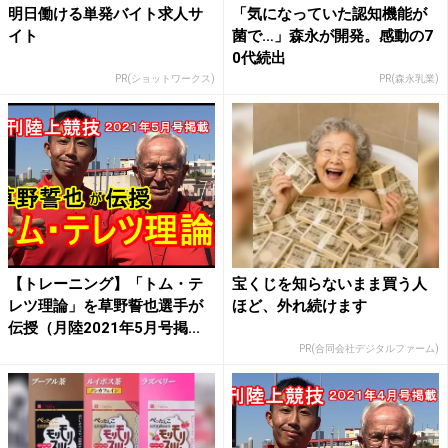
明日働ける単発バイト求人サ
「気になっていた認知機能が
イト
菌で…」森永が開発。感動の7
0代続出
PR(ショットワークス)
PR(森永乳業)
【トレーニング】「トム・テ
宝くじを知らないまま買う人
レツ理論」を草野誓也選手が
ほど、外れ続けます
伝授（月陸2021年5月号掲...
PR(合同会社デジタルファーム)