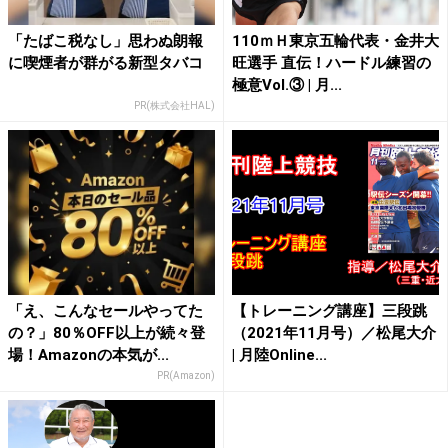
「たばこ税なし」思わぬ朗報
110ｍＨ東京五輪代表・金井大
に喫煙者が群がる新型タバコ
旺選手 直伝！ハードル練習の
極意Vol.③ | 月...
PR(株式会社HAL)
「え、こんなセールやってた
【トレーニング講座】三段跳
の？」80％OFF以上が続々登
（2021年11月号）／松尾大介
場！Amazonの本気が...
| 月陸Online...
PR(Amazon)