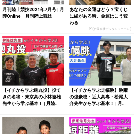
月刊陸上競技2021年7月号 | 月
あなたの金運はどう？宝くじ
陸Online｜月刊陸上競技
に縁がある時、金運はこう変
わる
PR(合同会社デジタルファーム )
【イチから学ぶ砲丸投】投て
【イチから学ぶ走幅跳】跳躍
きの名将・東京高の小林隆雄
の強豪校・近大高専・松尾大
先生から学ぶ基本！ | 月陸...
介先生から学ぶ基本！ | 月...