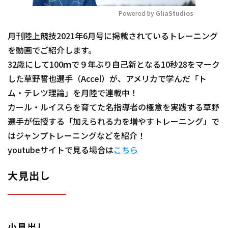
Powered by 
GliaStudios
Mute
月刊陸上競技2021年6月号に掲載されているトレーニング
を動画でご紹介します。
32歳にして100ｍで９年ぶり自己新となる10秒28をマーク
した草野誓也選手（Accel）が、アメリカで学んだ「ト
ム・テレツ理論」を月陸で連載中！
カール・ルイスらを育てた名指導者の極意を実践する草野
選手が伝授する「加えられる力を増やすトレーニング」で
はジャンプトレーニングなどを紹介！
youtubeサイトで見る場合は
こちら
大見出し
小見出し