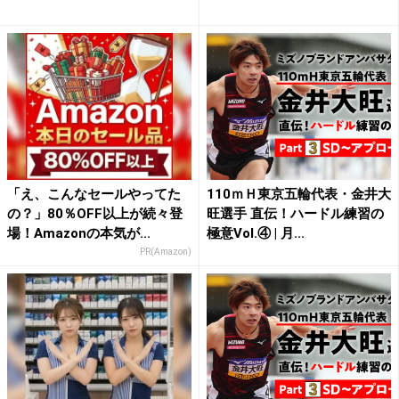
「え、こんなセールやってた
110ｍＨ東京五輪代表・金井大
の？」80％OFF以上が続々登
旺選手 直伝！ハードル練習の
場！Amazonの本気が...
極意Vol.④ | 月...
PR(Amazon)