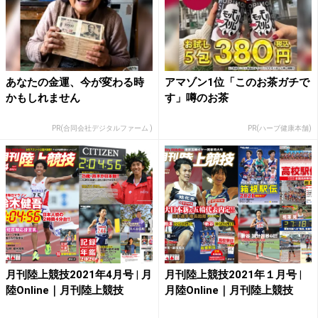
あなたの金運、今が変わる時
アマゾン1位「このお茶ガチで
かもしれません
す」噂のお茶
PR(合同会社デジタルファーム )
PR(ハーブ健康本舗)
月刊陸上競技2021年4月号 | 月
月刊陸上競技2021年１月号 |
陸Online｜月刊陸上競技
月陸Online｜月刊陸上競技