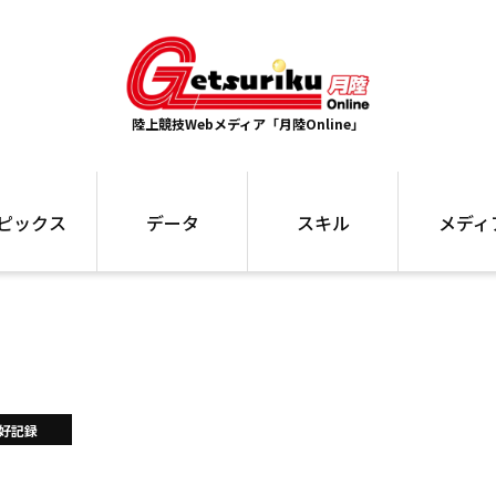
陸上競技Webメディア「月陸Online」
ピックス
データ
スキル
メディ
ズ
ランキング
トレーニング
インタビュー
ォ
最高記録
お役立ち情報
大会ギャラリ
コラム
世界大会
箱根駅伝
国内大会
写真記事
ム
駅伝データ
好記録
ント
選手名鑑
スケジュール
関連リンク