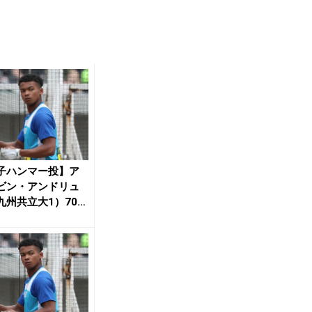
子ハンマー投】ア
ビン・アンドリュ
九州共立大1）70m
U20歴代...