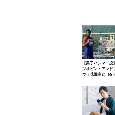
【男子ハンマー投
ツオビン・アンド
ウ（花園高2）65ｍ
＝高2最高 | ...