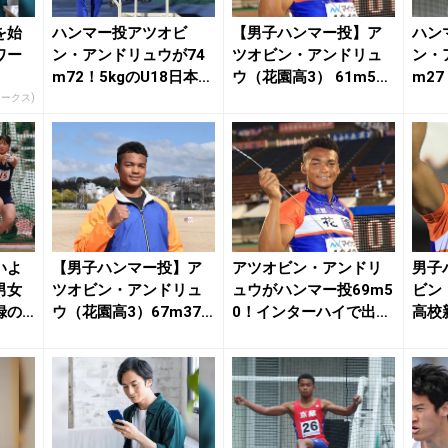
を始
ハンマー投アツオビ
【男子ハンマー投】ア
ハン
ワー
ン・アンドリュウが74
ツオビン・アンドリュ
ン・
m72！5kgのU18日本新
ウ（花園高3） 61m59
m27
記録樹立 今...
＝一般規格高校...
記録更新
ワークス)
いよ
【男子ハンマー投】ア
アツオビン・アンドリ
男子
男女
ツオビン・アンドリュ
ュウがハンマー投69m5
ビン
録の
ウ（花園高3）67m37
0！インターハイで出し
高校新
＝高校歴代7位 ...
た自身の高校記...
校日本