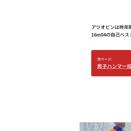
アツオビンは昨年
16m04の自己ベ
次ページ:
男子ハンマー投