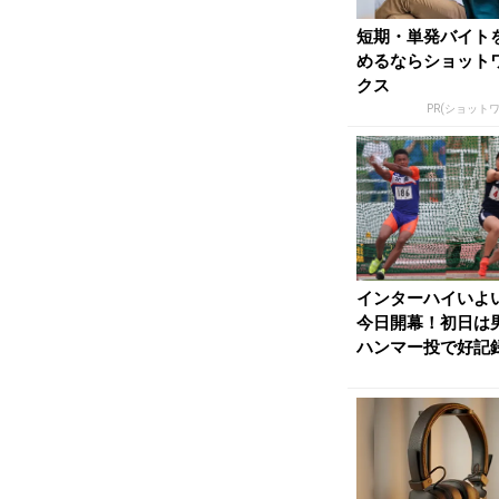
短期・単発バイト
めるならショット
クス
PR(ショット
インターハイいよ
今日開幕！初日は
ハンマー投で好記
予感／北海道IH |...