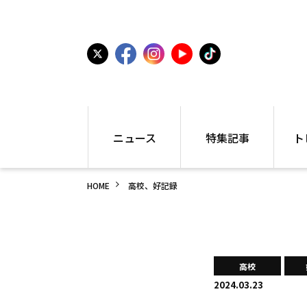
ニュース
特集記事
ト
国内
世界陸上
シュー
HOME
高校、好記録
駅伝
特集
インフ
箱根駅伝
学生長距離
編集部
大学
高校・中学
PR
高校
アラカルト
アイテ
高校
中学
プレゼ
2024.03.23
世界陸上
日本代表