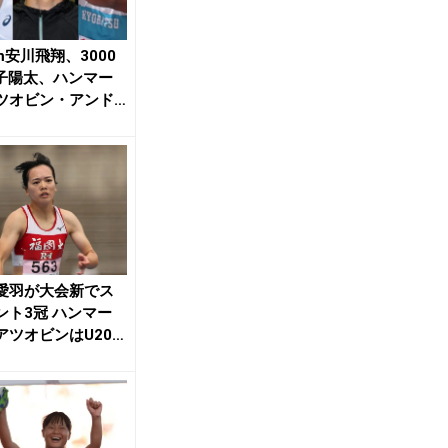
m安川飛翔、3000
子陽太、ハンマー
ツオビン・アンド
が銅メダ...
愛羽が大会新でス
ント3冠 ハンマー
アツオビンはU20歴
／九州I...