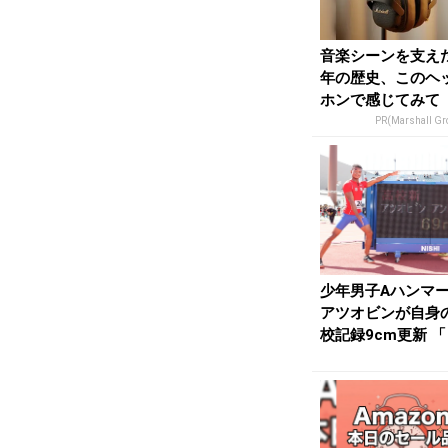
音楽シーンを支えた
年の歴史、このヘ
ホンで感じてみて
PR(Marshall Gr
少年男子Aハンマ
アツオビンが自身
校記録9cm更新 
ベストで安心感...