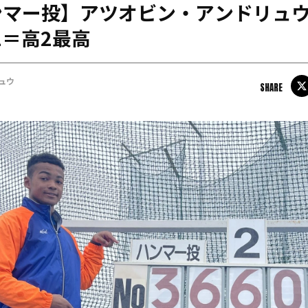
ンマー投】アツオビン・アンドリュ
日本学連加盟大学
2＝高2最高
ュウ
SHARE