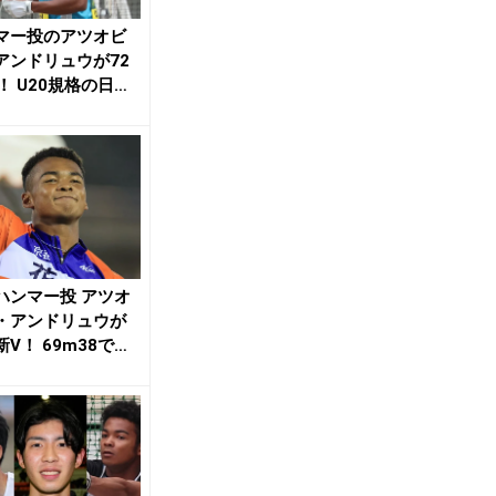
マー投のアツオビ
アンドリュウが72
！ U20規格の日本
 |...
ハンマー投 アツオ
・アンドリュウが
V！ 69m38で高
一／福...