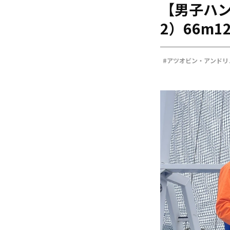
【男子ハ
海外
五輪
2）66m1
好記録
大会結果
#アツオビン・アンドリ