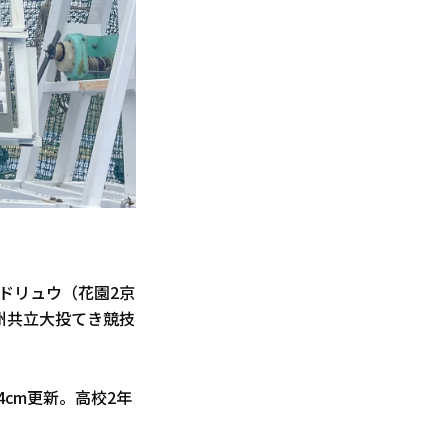
ドリュウ（花園2京
九州共立大投てき競技
4cm更新。高校2年