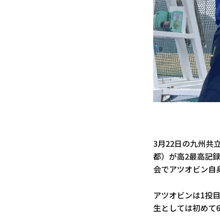
3月22日の九州
都）が高2最高記録
会でアツオビン自身
アツオビンは1投目
生としては初めて6