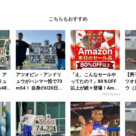
こちらもおすすめ
】ア
アツオビン・アンドリ
「え、こんなセールや
【男
リュ
ュウがハンマー投で73
ってたの？」80％OFF
ツオ
48
m54！ 自身のU20日本
以上が続々登場！Amaz
ウ（
記録を1m2...
onの本気が...
04＝
PR(Amazon)