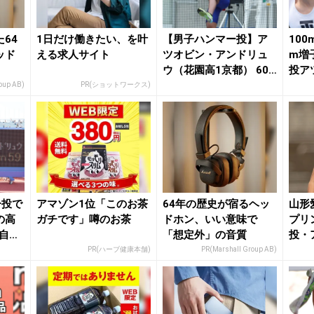
64
1日だけ働きたい、を叶
【男子ハンマー投】ア
100
ッド
える求人サイト
ツオビン・アンドリュ
m増
ウ（花園高1京都） 60
投ア
m41＝高1歴代...
リュウ
oup AB)
PR(ショットワークス)
ー投で
アマゾン1位「このお茶
64年の歴史が宿るヘッ
山形
の高
ガチです」噂のお茶
ドホン、いい意味で
プリ
「自己
「想定外」の音質
投・
代2位
PR(ハーブ健康本舗)
PR(Marshall Group AB)