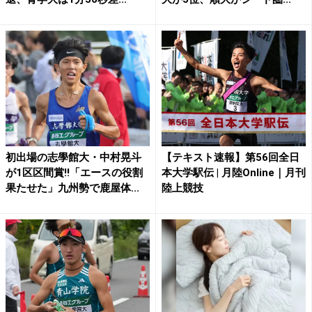
初出場の志學館大・中村晃斗
【テキスト速報】第56回全日
が1区区間賞!!「エースの役割
本大学駅伝 | 月陸Online｜月刊
果たせた」九州勢で鹿屋体...
陸上競技