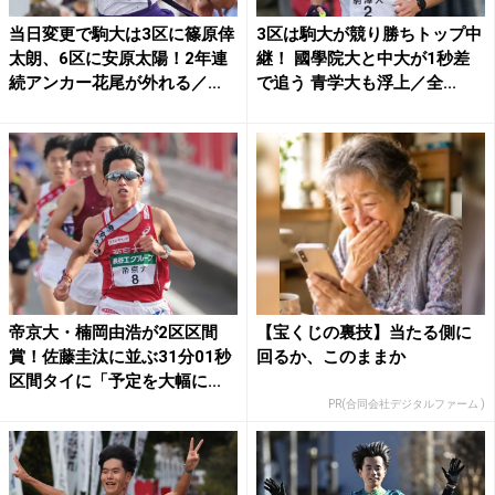
当日変更で駒大は3区に篠原倖
3区は駒大が競り勝ちトップ中
太朗、6区に安原太陽！2年連
継！ 國學院大と中大が1秒差
続アンカー花尾が外れる／...
で追う 青学大も浮上／全...
帝京大・楠岡由浩が2区区間
【宝くじの裏技】当たる側に
賞！佐藤圭汰に並ぶ31分01秒
回るか、このままか
区間タイに「予定を大幅に...
PR(合同会社デジタルファーム )