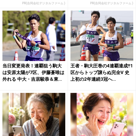
PR(合同会社デジタルファーム )
PR(合同会社デジタルファーム )
当日変更発表！連覇狙う駒大
王者・駒大圧巻の4連覇達成!!1
は安原太陽が7区、伊藤蒼唯は
区からトップ譲らぬ完全V 史
外れる 中大・吉居駿恭＆東...
上初の2年連続3冠へ...