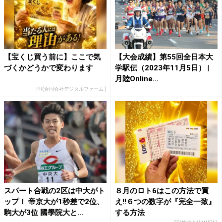
【宝くじ買う前に】ここで気
【大会成績】第55回全日本大
づくかどうかで変わります
学駅伝（2023年11月5日） |
月陸Online...
PR(合同会社デジタルファーム )
スパート合戦の2区は中大がト
８月のロト6はこの方法で買
ップ！ 帝京大が1秒差で2位、
え!!６つの数字が『完全一致』
駒大が3位 國學院大と...
する方法