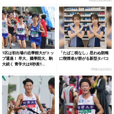
PR(株式会社MURA)
1区は初出場の志學館大がトッ
「たばこ税なし」思わぬ朗報
プ通過！ 早大、國學院大、駒
に喫煙者が群がる新型タバコ
大続く 青学大は8秒差1...
PR(株式会社HAL)