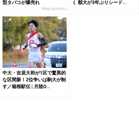
型タバコが爆売れ
く 順大が3年ぶりシード...
PR(株式会社HAL)
中大・吉居大和が1区で驚異的
な区間新！2位争いは駒大が制
す／箱根駅伝 | 月陸O...