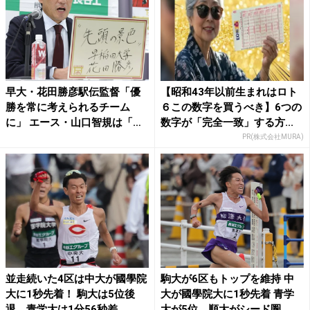
早大・花田勝彦駅伝監督「優
【昭和43年以前生まれはロト
勝を常に考えられるチーム
６この数字を買うべき】6つの
に」 エース・山口智規は「調
数字が「完全一致」する方...
子...
PR(株式会社MURA)
並走続いた4区は中大が國學院
駒大が6区もトップを維持 中
大に1秒先着！ 駒大は5位後
大が國學院大に1秒先着 青学
退、青学大は1分56秒差...
大が5位、順大がシード圏...