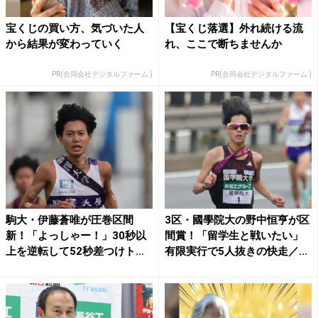
宝くじの買い方、気づいた人
【宝くじ落選】外れ続ける流
から結果が変わっていく
れ、ここで断ちませんか
PR(合同会社デジタルファーム )
PR(合同会社デジタルファーム )
駒大・伊藤蒼唯が圧巻区間
3区・國學院大の野中恒亨が区
新！「よっしゃー！」30秒以
間賞！「留学生と戦いたい」
上を逆転して52秒差つけト
有限実行で5人抜きの快走／...
ッ...