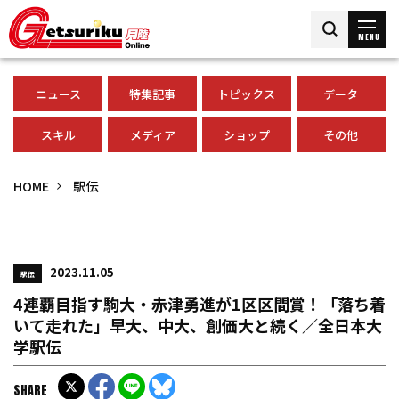
MENU
ニュース
特集記事
トピックス
データ
スキル
メディア
ショップ
その他
HOME
駅伝
2023.11.05
駅伝
4連覇目指す駒大・赤津勇進が1区区間賞！「落ち着
いて走れた」早大、中大、創価大と続く／全日本大
学駅伝
SHARE