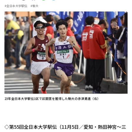
#全日本大学駅伝
#駒大
23年全日本大学駅伝1区で区間賞を獲得した駒大の赤津勇進（右）
◇第55回全日本大学駅伝（11月5日／愛知・熱田神宮～三