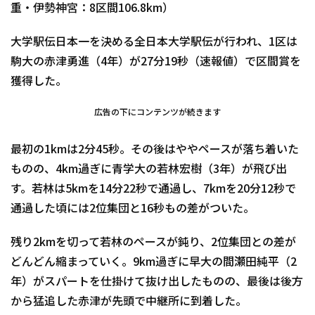
重・伊勢神宮：8区間106.8km）
大学駅伝日本一を決める全日本大学駅伝が行われ、1区は
駒大の赤津勇進（4年）が27分19秒（速報値）で区間賞を
獲得した。
広告の下にコンテンツが続きます
最初の1kmは2分45秒。その後はややペースが落ち着いた
ものの、4km過ぎに青学大の若林宏樹（3年）が飛び出
す。若林は5kmを14分22秒で通過し、7kmを20分12秒で
通過した頃には2位集団と16秒もの差がついた。
残り2kmを切って若林のペースが鈍り、2位集団との差が
どんどん縮まっていく。9km過ぎに早大の間瀬田純平（2
年）がスパートを仕掛けて抜け出したものの、最後は後方
から猛追した赤津が先頭で中継所に到着した。