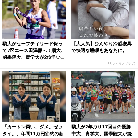
駒大がセーフティリード保っ
【大人気】ひんやり冷感寝具
て7区エース田澤廉へ！順大、
で快適な睡眠をあなたに。
國學院大、青学大が2位争い...
PR(アイリスプラザ)
『カートン買い、ダメ。ゼッ
駒大が2年ぶり17回目の優勝
タイ。』年間11万円節約の新
中大、青学大、國學院大が続