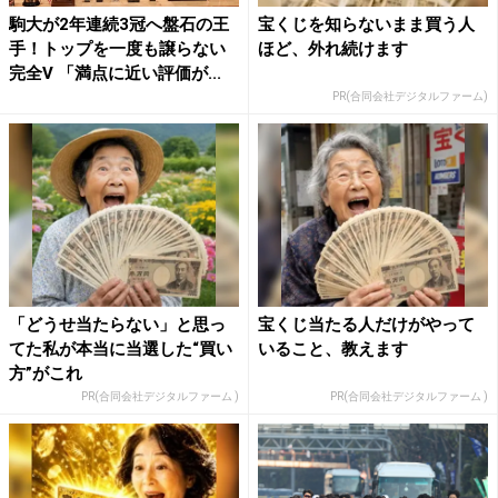
駒大が2年連続3冠へ盤石の王
宝くじを知らないまま買う人
手！トップを一度も譲らない
ほど、外れ続けます
完全V 「満点に近い評価が...
PR(合同会社デジタルファーム)
「どうせ当たらない」と思っ
宝くじ当たる人だけがやって
てた私が本当に当選した“買い
いること、教えます
方”がこれ
PR(合同会社デジタルファーム )
PR(合同会社デジタルファーム )