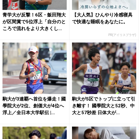
青学大が反撃！6区・飯田翔大
【大人気】ひんやり冷感寝具
が区間賞で5位浮上「自分のと
で快適な睡眠をあなたに。
ころで流れをより大きくし...
PR(アイリスプラザ)
駒大が3連覇へ首位を爆走！國
駒大が5区でトップに立って引
學院大が2位、創価大が4位へ
き離す！ 國學院大と52秒、中
浮上／全日本大学駅伝 |...
大と57秒差 日体大が...