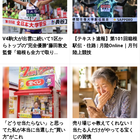
V4駒大が出雲に続いて1区か
【テキスト速報】第101回箱根
らトップの“完全優勝”藤田敦史
駅伝・往路 | 月陸Online｜月刊
監督「箱根も全力で取り...
陸上競技
「どうせ当たらない」と思っ
売り場じゃ教えてくれない！
てた私が本当に当選した“買い
当たる人だけがやってる宝く
方”がこれ
じの習慣