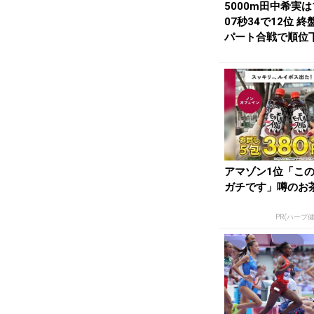
5000m田中希実は
07秒34で12位 
パート合戦で順位
るも存...
アマゾン1位「こ
ガチです」噂のお
PR(ハーブ