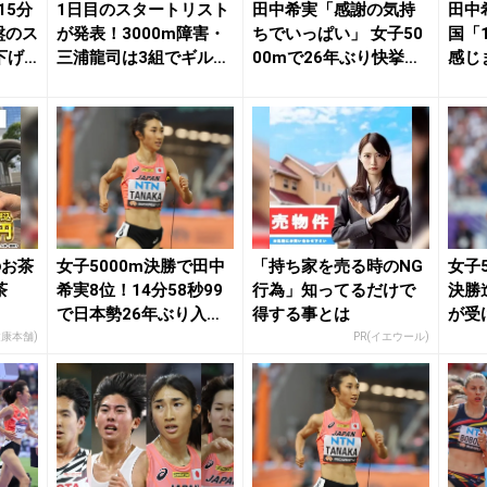
15分
1日目のスタートリスト
田中希実「感謝の気持
田中
終盤のス
が発表！3000m障害・
ちでいっぱい」 女子50
国「
下げ
三浦龍司は3組でギルマ
00mで26年ぶり快挙！
感じ
と激突、15...
世界と互角の...
26年
のお茶
女子5000m決勝で田中
「持ち家を売る時のNG
女子
茶
希実8位！14分58秒99
行為」知ってるだけで
決勝
で日本勢26年ぶり入賞
得する事とは
が受
を果たす...
態」6
健康本舗)
PR(イエウール)