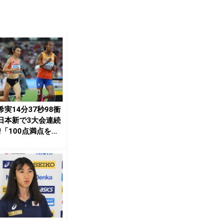
希実14分37秒98衝
日本新で3大会連続
!「100点満点を見
...