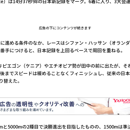
ance）は14分37秒98の日本新記録をマーク。6着に入り、3大
広告の下にコンテンツが続きます
勝に進める条件のなか、レースはシファン・ハッサン（オラン
2番手につけると、日本記録を上回るペースで周回を重ねる。
キピエゴン（ケニア）やエチオピア勢が田中の前に出たが、そ
最後までスピードは緩めることなくフィニッシュし、従来の日本記
塗り替えた。
0mと5000mの2種目で決勝進出を目指したものの、1500mは