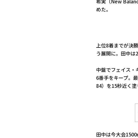
希実（New Bal
めた。
上位8着までが決
う展開に。田中は
中盤でフェイス・
6番手をキープ。
84）を15秒近く
田中は今大会150