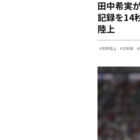
田中希実が
海外
五輪
記録を14
好記録
陸上
大会結果
#世界陸上
#日本新