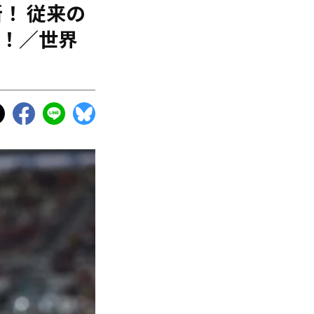
新！ 従来の
出！／世界