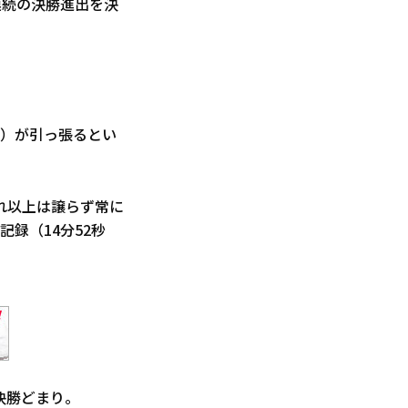
会連続の決勝進出を決
ダ）が引っ張るとい
れ以上は譲らず常に
録（14分52秒
準決勝どまり。