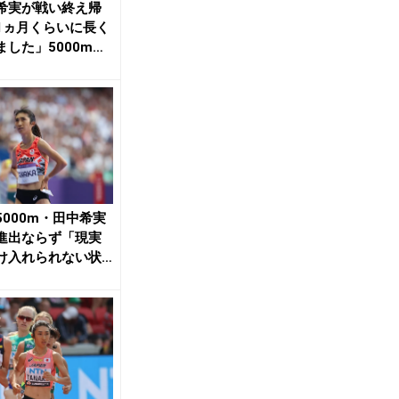
希実が戦い終え帰
1ヵ月くらいに長く
ました」5000mで
ぶり8位...
5000m・田中希実
進出ならず「現実
け入れられない状
日からの...