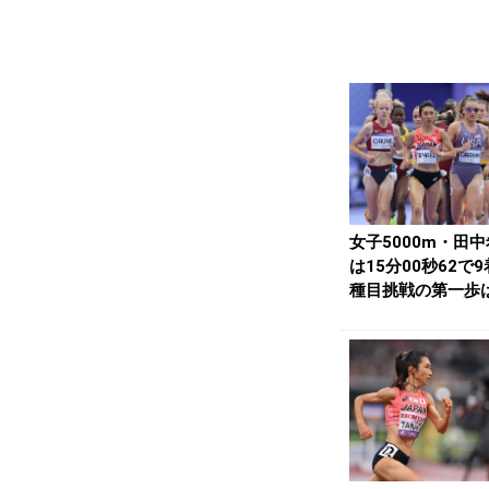
女子5000m・田
は15分00秒62で9
種目挑戦の第一歩
勝進出な...