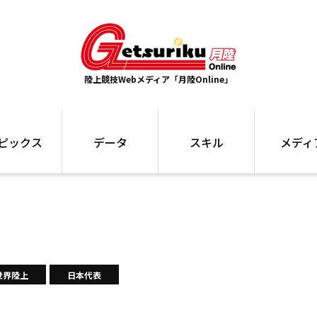
陸上競技Webメディア「月陸Online」
ピックス
データ
スキル
メディ
ズ
ランキング
トレーニング
インタビュー
ォ
最高記録
お役立ち情報
大会ギャラリ
コラム
世界大会
箱根駅伝
国内大会
写真記事
ム
駅伝データ
世界陸上
日本代表
ント
選手名鑑
スケジュール
関連リンク