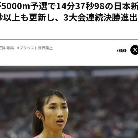
5000m予選で14分37秒98の日本
日本学連加盟大学
秒以上も更新し、3大会連続決勝進
#田中希実
#ブダペスト世界陸上
SHARE