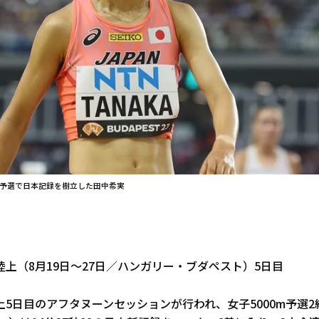
0m予選で日本記録を樹立した田中希実
上（8月19日～27日／ハンガリー・ブダペスト）5日目
5日目のアフタヌーンセッションが行われ、女子5000m予選