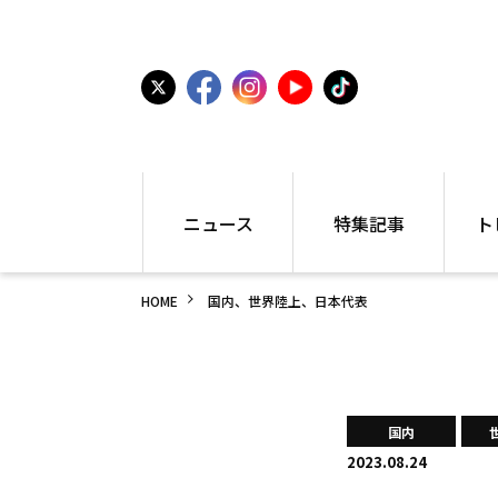
ニュース
特集記事
ト
国内
世界陸上
シュー
HOME
国内、世界陸上、日本代表
駅伝
特集
インフ
箱根駅伝
学生長距離
編集部
大学
高校・中学
PR
高校
アラカルト
アイテ
国内
中学
プレゼ
2023.08.24
世界陸上
日本代表