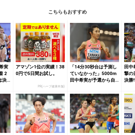
こちらもおすすめ
中希実
アマゾン1位の実績！38
「14分30秒台は予測し
田中
着 2
0円で5日間お試し。
ていなかった」5000m
撃の
は決
田中希実が予選から自
決勝!
身も驚きの快...
ること
PR(ハーブ健康本舗)