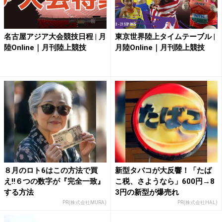
名古屋アジア大会競技日程 | 月
東京世界陸上タイムテーブル |
陸Online｜月刊陸上競技
月陸Online｜月刊陸上競技
８月のロト6はこの方法で買
新型タバコが大反響！「たば
え!!６つの数字が『完全一致』
こ税、さようなら」600円→8
する方法
3円の新型が爆売れ
PR(株式会社MURA)
PR(株式会社HAL)