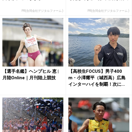
PR(合同会社デジタルファーム )
PR(合同会社デジタルファーム )
【選手名鑑】ヘンプヒル 恵 |
【高校生FOCUS】男子400
月陸Online｜月刊陸上競技
m・小澤耀平（城西高）広島
インターハイを制覇！次に...