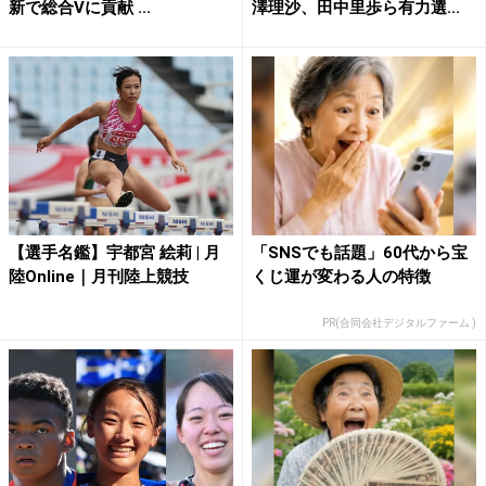
新で総合Vに貢献 ...
澤理沙、田中里歩ら有力選...
【選手名鑑】宇都宮 絵莉 | 月
「SNSでも話題」60代から宝
陸Online｜月刊陸上競技
くじ運が変わる人の特徴
PR(合同会社デジタルファーム )