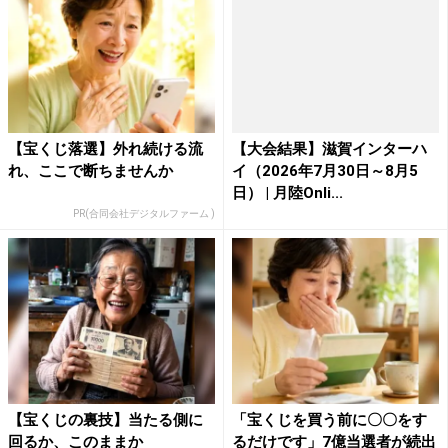
【宝くじ落選】外れ続ける流
【大会結果】滋賀インターハ
れ、ここで断ちませんか
イ（2026年7月30日～8月5
日） | 月陸Onli...
PR(合同会社デジタルファーム )
【宝くじの裏技】当たる側に
「宝くじを買う前に〇〇をす
回るか、このままか
るだけです」7億当選者が続出