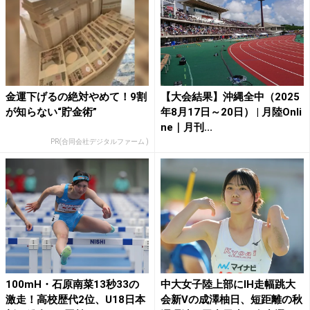
金運下げるの絶対やめて！9割
【大会結果】沖縄全中（2025
が知らない“貯金術”
年8月17日～20日） | 月陸Onli
ne｜月刊...
PR(合同会社デジタルファーム )
100mH・石原南菜13秒33の
中大女子陸上部にIH走幅跳大
激走！高校歴代2位、U18日本
会新Vの成澤柚日、短距離の秋