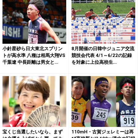
小針星砂ら日大東北スプリン
8月開催の日韓中ジュニア交流
トが高水準 八種は相馬大翔VS
競技会代表 4/1～6/22の記録
千葉遼 中長距離は男女と...
を対象に上位高校生...
宝くじ当選したいなら、まず
110mH・古賀ジェレミーは再