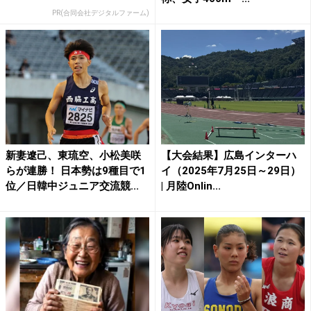
PR(合同会社デジタルファーム)
新妻遼己、東琉空、小松美咲
【大会結果】広島インターハ
らが連勝！ 日本勢は9種目で1
イ（2025年7月25日～29日）
位／日韓中ジュニア交流競...
| 月陸Onlin...