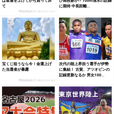
は金運を上げてから買ってみ
び高校新か!? 100m清水の記録
て
に期待 中長距離...
PR(合同会社デジタルファーム )
宝くじ狙うなら今！金運上げ
次代の陸上界担う選手が伊勢
た当選者が暴露
に集結！ 古賀、アツオビンの
記録更新なるか 男女100...
PR(合同会社デジタルファーム )