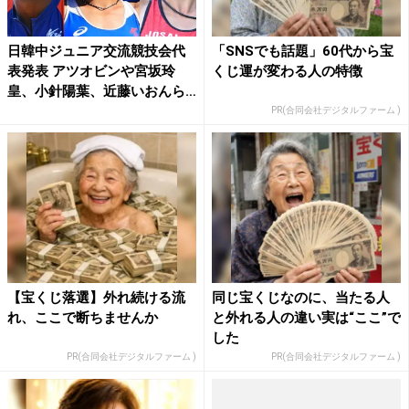
日韓中ジュニア交流競技会代
「SNSでも話題」60代から宝
表発表 アツオビンや宮坂玲
くじ運が変わる人の特徴
皇、小針陽葉、近藤いおんら
イ...
PR(合同会社デジタルファーム )
【宝くじ落選】外れ続ける流
同じ宝くじなのに、当たる人
れ、ここで断ちませんか
と外れる人の違い実は“ここ”で
した
PR(合同会社デジタルファーム )
PR(合同会社デジタルファーム )