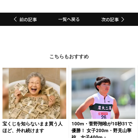
一覧へ戻る
前の記事
次の記事
こちらもおすすめ
宝くじを知らないまま買う人
100m・菅野翔唯が10秒31で
ほど、外れ続けます
優勝！ 女子200m・野見山寧
祢、女子400m・...