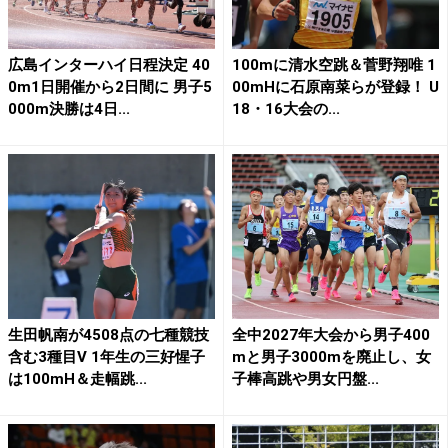
広島インターハイ日程決定 40
100mに清水空跳＆菅野翔唯 1
0m1日開催から2日間に 男子5
00mHに石原南菜らが登録！ U
000m決勝は4日...
18・16大会の...
生田帆南が4508点の七種競技
全中2027年大会から男子400
含む3種目V 1年生の三好惺子
mと男子3000mを廃止し、女
は100mH＆走幅跳...
子棒高跳や男女円盤...