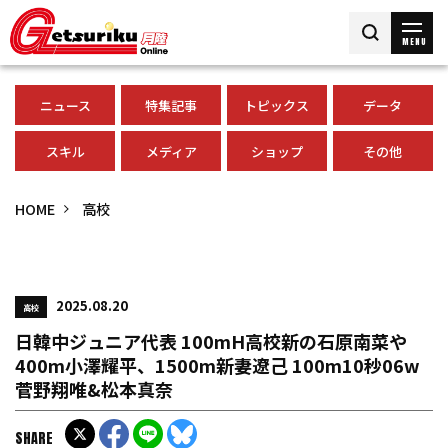
MENU
ニュース
特集記事
トピックス
データ
スキル
メディア
ショップ
その他
HOME
高校
2025.08.20
高校
日韓中ジュニア代表 100mH高校新の石原南菜や
400m小澤耀平、1500m新妻遼己 100m10秒06w
菅野翔唯&松本真奈
SHARE