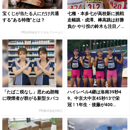
宝くじが当たる人にだけ共通
七種・本多七が高校新に挑戦
する“ある特徴”とは？
走幅跳・成澤、棒高跳は好勝
負か やり投の鈴木も注目／...
PR(合同会社デジタルファーム )
「たばこ税なし」思わぬ朗報
ハイレベル4継は洛南39秒4
に喫煙者が群がる新型タバコ
9、中京大中京45秒13で栄
冠！1年生・後藤が400...
PR(株式会社HAL)