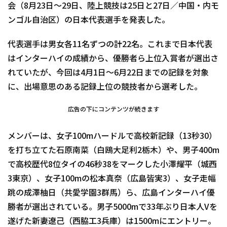
会（8月23日～29日、陸上競技は25日と27日／中国・内モ
ンゴル自治区）の日本代表選手を発表した。
代表選手は男女各11名ずつの計22名。これまで日本代表
はインターハイの成績から、優勝者ら上位入賞者が選出さ
れていたが、今回は4月1日～6月22日までの記録を対象
に、出場意思のある記録上位の競技者から選考した。
広告の下にコンテンツが続きます
メンバーは、女子100mハードルで高校新記録（13秒30）
を打ち立てた石原南菜（白鴎大足利2栃木）や、男子400m
で高校歴代8位タイの46秒38をマークした小澤耀平（城西
3東京）、女子100mの松本真奈（広島皆実3）、女子走幅
跳の成澤柚日（共愛学園3群馬）ら、広島インターハイ優
勝者が選出されている。男子5000mで33年ぶり日本人Vを
遂げた新妻遼己（西脇工3兵庫）は1500mにエントリー。