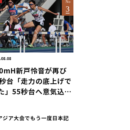
.08.08
00mH新戸怜音が再び
6秒台「走力の底上げで
た」55秒台へ意気込み
トワイライトゲームス
アジア大会でもう一度日本記