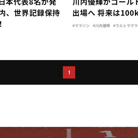
権日本代表8名が発
川内優輝がゴール
山内、世界記録保持
出場へ 将来は10
！
#マラソン
#川内優輝
#ウルトラマラ
1