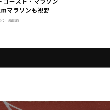
ドコースト・マラソン
0kmマラソンも視野
ソン
#風見尚