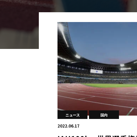
海外
五輪
好記録
大会結果
ニュース
国内
2022.06.17