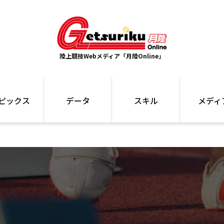
陸上競技Webメディア「月陸Online」
ピックス
データ
スキル
メディ
ズ
ランキング
トレーニング
インタビュー
ォ
最高記録
お役立ち情報
大会ギャラリ
コラム
世界大会
箱根駅伝
国内大会
写真記事
ム
駅伝データ
ント
選手名鑑
スケジュール
関連リンク