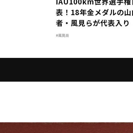
IAU100km世界選手
表！18年金メダルの
者・風見らが代表入り
#風見尚