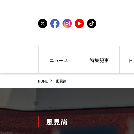
ニュース
特集記事
ト
国内
世界陸上
シュー
HOME
風見尚
駅伝
特集
インフ
箱根駅伝
学生長距離
編集部
大学
高校・中学
PR
高校
アラカルト
アイテ
中学
プレゼ
風見尚
世界陸上
日本代表