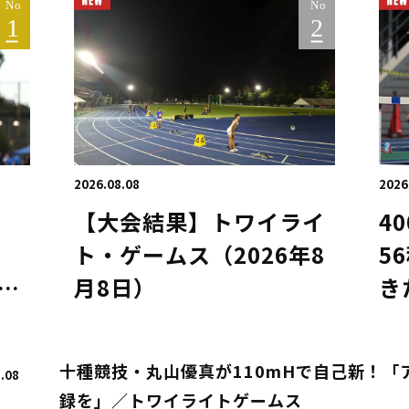
2026.08.08
2026
【大会結果】トワイライ
4
ト・ゲームス（2026年8
5
は
月8日）
き
イ
／
十種競技・丸山優真が110mHで自己新！「
.08
録を」／トワイライトゲームス