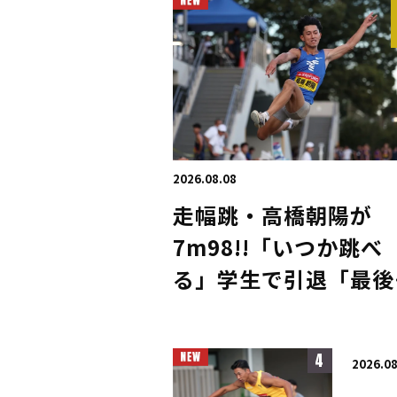
2026.08.08
走幅跳・高橋朝陽が
7m98!!「いつか跳べ
る」学生で引退「最後
日本一を」／トワイラ
トゲームス
4
2026.08