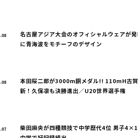
名古屋アジア大会のオフィシャルウェアが発
.08
に青海波をモチーフのデザイン
本田桜二郎が3000m銅メダル!! 110mH
.08
新！久保凛も決勝進出／U20世界選手権
柴田麻央が四種競技で中学歴代4位 男子4×10
.07