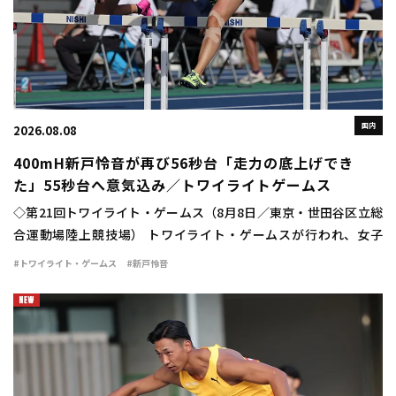
国内
2026.08.08
400mH新戸怜音が再び56秒台「走力の底上げでき
た」55秒台へ意気込み／トワイライトゲームス
◇第21回トワイライト・ゲームス（8月8日／東京・世田谷区立総
合運動場陸上競技場） トワイライト・ゲームスが行われ、女子
400mハードルは新戸怜音（VIDA）が56秒75の自己新で優勝し
#トワイライト・ゲームス
#新戸怜音
た。 日本選手権の予選で56秒94 […]