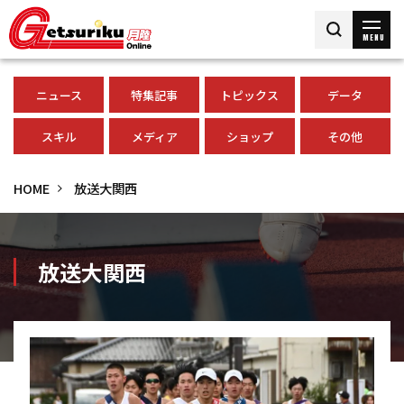
MENU
ニュース
特集記事
トピックス
データ
スキル
メディア
ショップ
その他
HOME
放送大関西
放送大関西