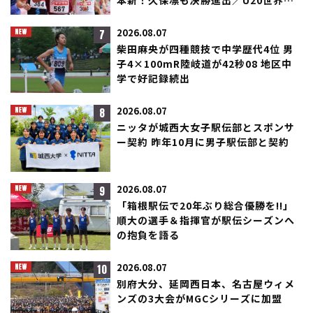
本新！久保凛も決勝進出／U20世界選
手権
7
2026.08.07
柴田麻央が四種競技で中学歴代4位 男
子4×100mR陸岐道が42秒08 地区中
学で好記録続出
8
2026.08.07
ニッタが城西大女子駅伝部とスポンサ
ー契約 昨年10月に男子駅伝部と契約
9
2026.08.07
「箱根駅伝で20年ぶり総合優勝を!!」
順大の選手＆指揮官が駅伝シーズンへ
の抱負を語る
10
2026.08.07
別府大分、延岡西日本、名古屋ウィメ
ンズの3大会がMGCシリーズに加盟