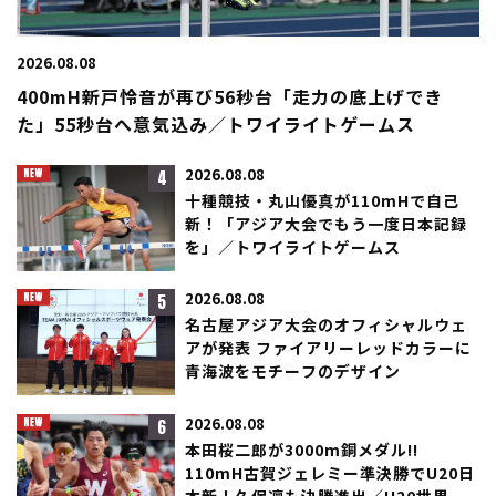
2026.08.08
400mH新戸怜音が再び56秒台「走力の底上げでき
た」55秒台へ意気込み／トワイライトゲームス
4
2026.08.08
十種競技・丸山優真が110mHで自己
新！「アジア大会でもう一度日本記録
を」／トワイライトゲームス
5
2026.08.08
名古屋アジア大会のオフィシャルウェ
アが発表 ファイアリーレッドカラーに
青海波をモチーフのデザイン
6
2026.08.08
本田桜二郎が3000m銅メダル!!
110mH古賀ジェレミー準決勝でU20日