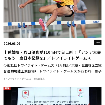
国内
2026.08.08
十種競技・丸山優真が110mHで自己新！「アジア大会
でもう一度日本記録を」／トワイライトゲームス
◇第21回トワイライト・ゲームス（8月8日／東京・世田谷区立総
合運動場陸上競技場） トワイライト・ゲームスが行われ、男子
110mハードルに十種競技日本記録保持者の丸山優真（住友電工）
#トワイライト・ゲームス
#丸山優真
が出場。13秒84（＋1.4）の自己新 […]