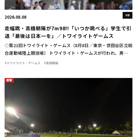
大学
2026.08.08
走幅跳・高橋朝陽が7m98!!「いつか跳べる」学生で引
退「最後は日本一を」／トワイライトゲームス
◇第21回トワイライト・ゲームス（8月8日／東京・世田谷区立総
合運動場陸上競技場） トワイライト・ゲームスが行われ、男子走
幅跳は高橋朝陽（東海大）が7m98（＋0.3）の大ジャンプを見せ
#トワイライト・ゲームス
#高橋朝陽
て優勝した。 勝負の6回目。高橋は […]