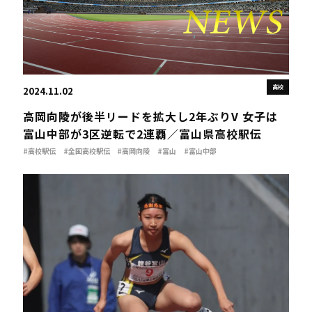
高校
2024.11.02
高岡向陵が後半リードを拡大し2年ぶりV 女子は
富山中部が3区逆転で2連覇／富山県高校駅伝
#高校駅伝
#全国高校駅伝
#高岡向陵
#富山
#富山中部