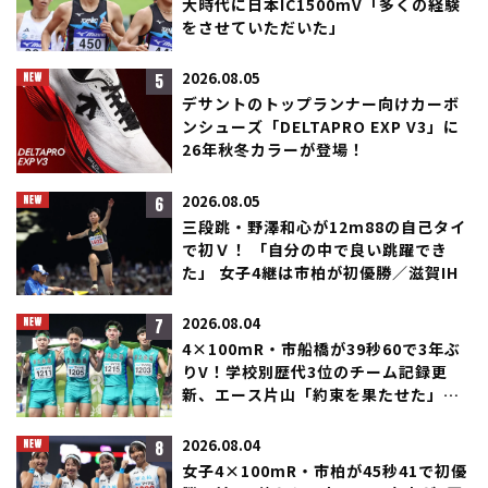
大時代に日本IC1500mV「多くの経験
をさせていただいた」
5
2026.08.05
デサントのトップランナー向けカーボ
ンシューズ「DELTAPRO EXP V3」に
26年秋冬カラーが登場！
6
2026.08.05
三段跳・野澤和心が12m88の自己タイ
で初Ｖ！ 「自分の中で良い跳躍でき
た」 女子4継は市柏が初優勝／滋賀IH
7
2026.08.04
4×100mR・市船橋が39秒60で3年ぶ
りV！学校別歴代3位のチーム記録更
新、エース片山「約束を果たせた」／
滋賀IH
8
2026.08.04
女子4×100mR・市柏が45秒41で初優