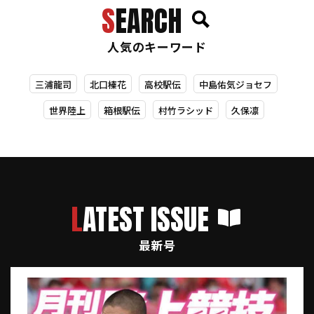
SEARCH
人気のキーワード
三浦龍司
北口榛花
高校駅伝
中島佑気ジョセフ
世界陸上
箱根駅伝
村竹ラシッド
久保凛
LATEST ISSUE
最新号