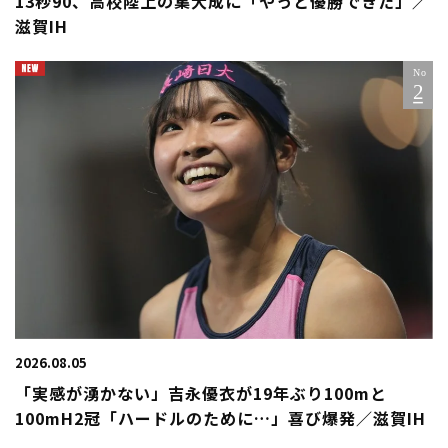
13秒90、高校陸上の集大成に「やっと優勝できた」／
滋賀IH
2026.08.05
「実感が湧かない」吉永優衣が19年ぶり100mと
100mH2冠「ハードルのために…」喜び爆発／滋賀IH