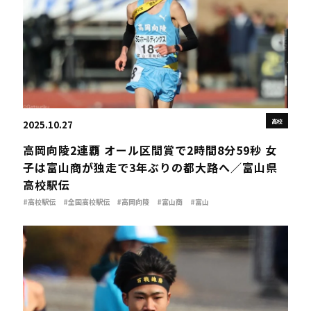
高校
2025.10.27
高岡向陵2連覇 オール区間賞で2時間8分59秒 女
子は富山商が独走で3年ぶりの都大路へ／富山県
高校駅伝
#高校駅伝
#全国高校駅伝
#高岡向陵
#富山商
#富山