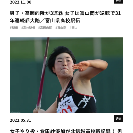
高校
2022.11.06
男子・高岡向陵が3連覇 女子は富山商が逆転で31
年連続都大路／富山県高校駅伝
#駅伝
#高校駅伝
#高岡向陵
#富山商
#富山
高校
2022.05.31
女子やり投・倉田紗優加が北信越高校新記録！ 男