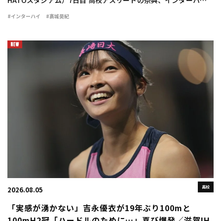
HATOスタジアム）7日目 高校アスリートの祭典、インターハイの
最終日に男子110mハードル決勝が行われ、髙城昊紀（宮崎西3）
#インターハイ
#髙城昊紀
が13秒90（－1.2）で念願 […]
高校
2026.08.05
「実感が湧かない」吉永優衣が19年ぶり100mと