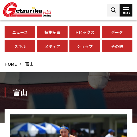
MENU
ニュース
特集記事
トピックス
データ
スキル
メディア
ショップ
その他
HOME
富山
富山