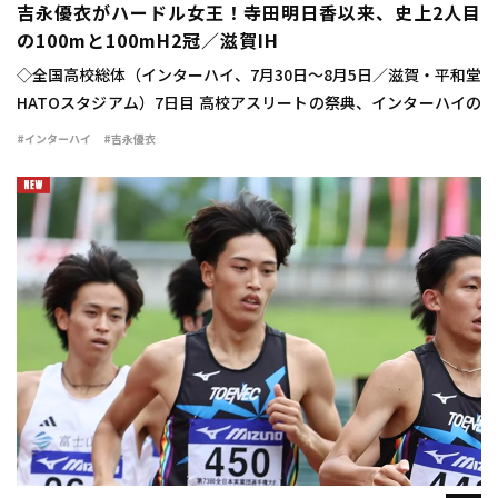
吉永優衣がハードル女王！寺田明日香以来、史上2人目
の100mと100mH2冠／滋賀IH
◇全国高校総体（インターハイ、7月30日～8月5日／滋賀・平和堂
HATOスタジアム）7日目 高校アスリートの祭典、インターハイの
最終日に女子100mハードル決勝が行われ、吉永優衣（長崎日大
#インターハイ
#吉永優衣
3）が13秒44（-2.1）をマ […]