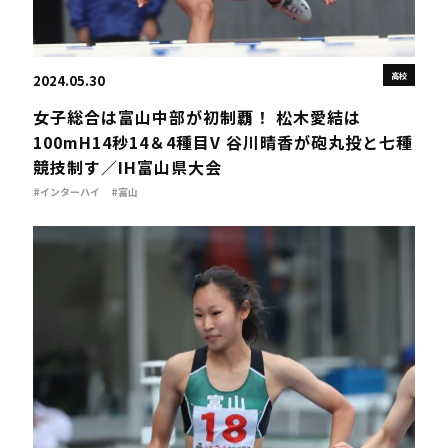
高校
2024.05.30
女子総合は富山中部が初制覇！ 松木愛結は
100mH14秒14＆4種目V 谷川晴香が砲丸投と七種
競技制す／IH富山県大会
#インターハイ
#富山