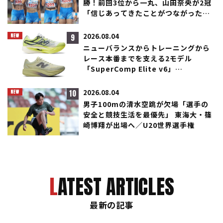
勝！前回3位から一丸、山田奈央が2冠
「信じあってきたことがつながった」
／滋賀IH
9
2026.08.04
ニューバランスからトレーニングから
レース本番までを支える2モデル
「SuperComp Elite v6」
「SuperComp Rebel」が登場！
10
2026.08.04
男子100mの清水空跳が欠場「選手の
安全と競技生活を最優先」 東海大・篠
崎博翔が出場へ／U20世界選手権
LATEST ARTICLES
最新の記事