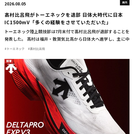
国内
2026.08.05
髙村比呂飛がトーエネックを退部 日体大時代に日本
IC1500mV「多くの経験をさせていただいた」
トーエネック陸上競技部は7月末付で髙村比呂飛が退部することを
発表した。 高村は福井・敦賀気比高から日体大へ進学し、主に中
距離で活躍。1500mで2年時に3分42秒76をマークすると、3、4年
#トーエネック
#髙村比呂飛
時には関東インカレ1500mで […]