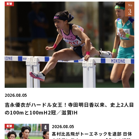
2026.08.05
吉永優衣がハードル女王！寺田明日香以来、史上2人目
の100mと100mH2冠／滋賀IH
4
2026.08.05
髙村比呂飛がトーエネックを退部 日体