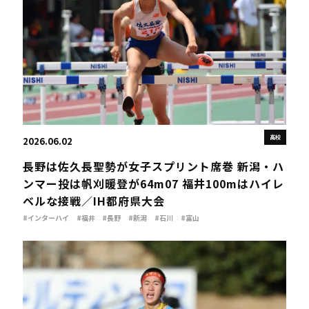
高校
2026.06.02
長野は佐久長聖勢が女子スプリント席巻 新潟・ハ
ンマー投は帆刈暖登が64m07 福井100mはハイレ
ベルな接戦／IH都府県大会
#インターハイ
#福井
#長野
#新潟
#石川
#富山