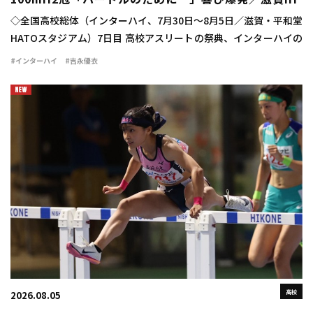
100mH2冠「ハードルのために…」喜び爆発／滋賀IH
◇全国高校総体（インターハイ、7月30日～8月5日／滋賀・平和堂
HATOスタジアム）7日目 高校アスリートの祭典、インターハイの
最終日に女子100mハードル決勝が行われ、吉永優衣（長崎日大
#インターハイ
#吉永優衣
3）が13秒44（-2.1）をマ […]
高校
2026.08.05