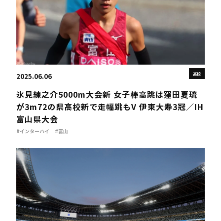
高校
2025.06.06
氷見練之介5000m大会新 女子棒高跳は窪田夏琉
が3m72の県高校新で走幅跳もV 伊東大寿3冠／IH
富山県大会
#インターハイ
#富山