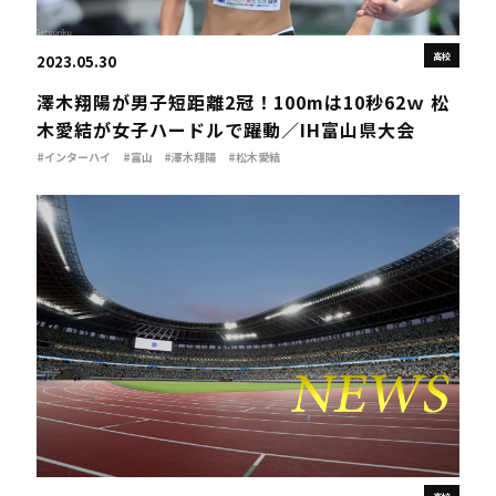
高校
2023.05.30
澤木翔陽が男子短距離2冠！100mは10秒62ｗ 松
木愛結が女子ハードルで躍動／IH富山県大会
#インターハイ
#富山
#澤木翔陽
#松木愛結