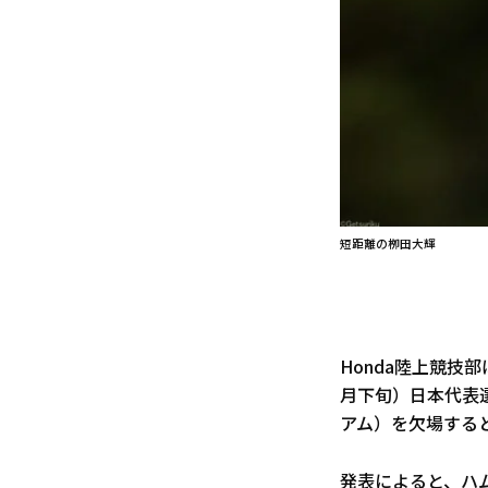
短距離の栁田大輝
Honda陸上競技
月下旬）日本代表
アム）を欠場する
発表によると、ハ