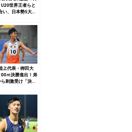
！U20世界王者らと
合い、日本勢5大会
メダ...
陸上代表・栁田大
100ｍ決勝進出！弟
から刺激受け「決勝
」／栃木...