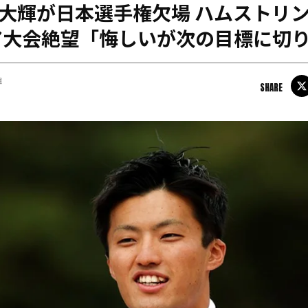
田大輝が日本選手権欠場 ハムストリ
日本学連加盟大学
ア大会絶望「悔しいが次の目標に切
輝
SHARE