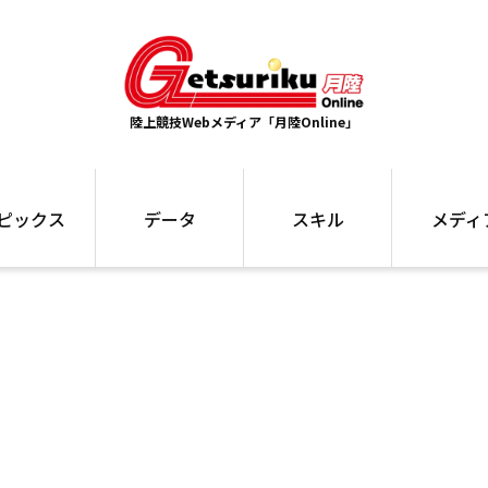
陸上競技Webメディア「月陸Online」
ピックス
データ
スキル
メディ
ズ
ランキング
トレーニング
インタビュー
ォ
最高記録
お役立ち情報
大会ギャラリ
コラム
世界大会
箱根駅伝
国内大会
写真記事
ム
駅伝データ
ント
選手名鑑
スケジュール
関連リンク