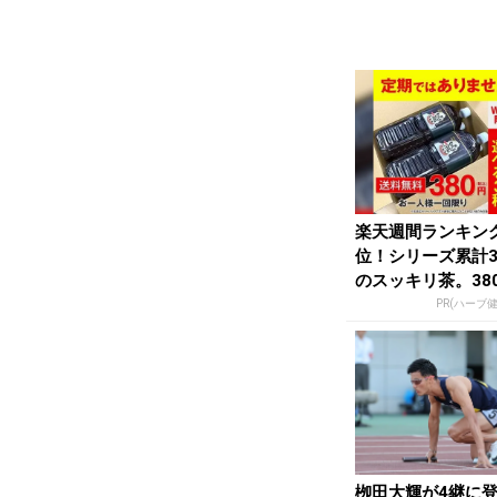
楽天週間ランキン
位！シリーズ累計
のスッキリ茶。38
お試し
PR(ハーブ
栁田大輝が4継に