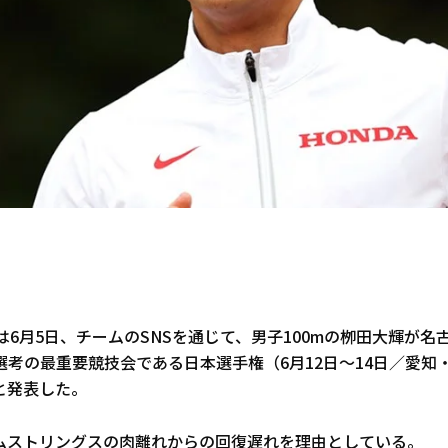
部は6月5日、チームのSNSを通じて、男子100mの栁田大輝が名
選考の最重要競技会である日本選手権（6月12日～14日／愛知
と発表した。
ムストリングスの肉離れからの回復遅れを理由としている。