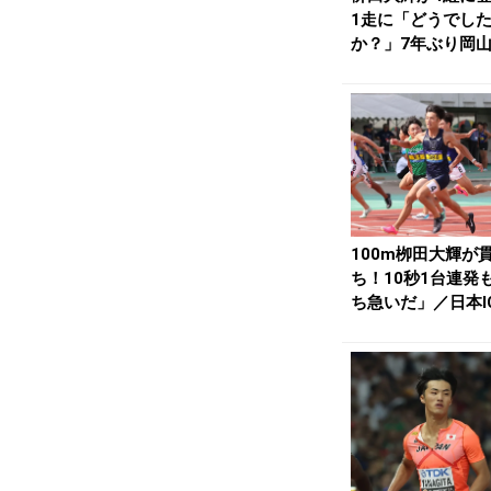
1走に「どうでし
か？」7年ぶり岡
動／日本IC | ...
100m栁田大輝が
ち！10秒1台連発
ち急いだ」／日本IC 
陸O...