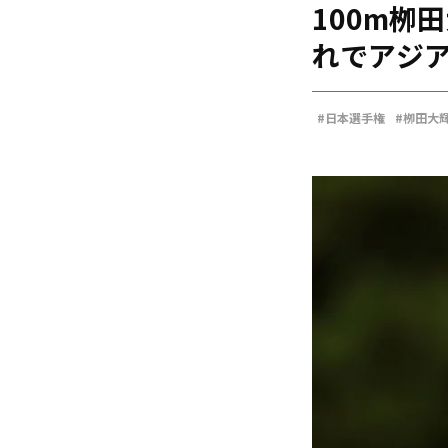
100m栁
海外
五輪
れでアジ
好記録
大会結果
#日本選手権
#栁田大