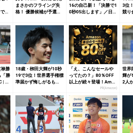
た
まさかのフライング失
16の自己新！「決勝で1
3位
山で躍
格！ 優勝候補が予選で
0秒05出します」／日本
競り
姿消す／日本選...
選手権 ...
ぶりの
貫禄勝
18歳・栁田大輝が10秒
「え、こんなセールや
世界
も「勝
19で3位！世界選手権標
ってたの？」80％OFF
輝が
| 月
準届かず悔しがるも
以上が続々登場！Amaz
2人
「次は勝つ」／...
onの本気が...
で勝つ
PR(Amazon)