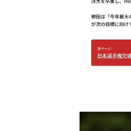
洋大を卒業し、Ho
栁田は「今年最大
が次の目標に向け
次ページ:
日本選手権欠