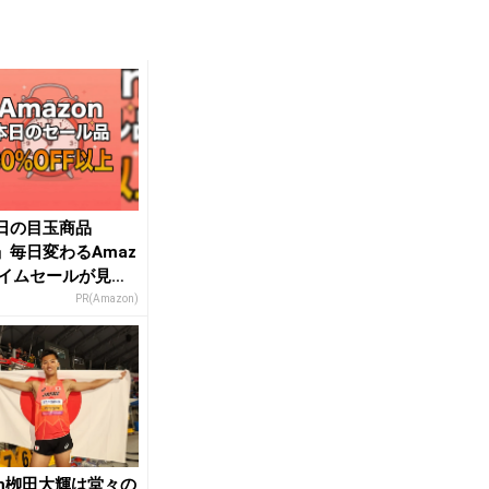
日の目玉商品
」毎日変わるAmaz
タイムセールが見逃
い
PR(Amazon)
0m栁田大輝は堂々の