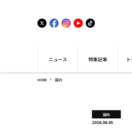
ニュース
特集記事
ト
国内
世界陸上
シュー
HOME
国内
駅伝
特集
インフ
箱根駅伝
学生長距離
編集部
大学
高校・中学
PR
高校
アラカルト
アイテ
国内
中学
プレゼ
2026.06.05
世界陸上
日本代表