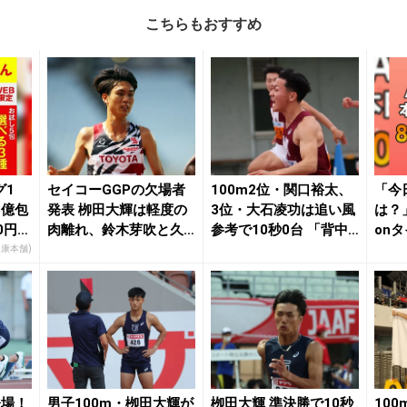
こちらもおすすめ
グ1
セイコーGGPの欠場者
100m2位・関口裕太、
「今
3億包
発表 栁田大輝は軽度の
3位・大石凌功は追い風
は？
0円で
肉離れ、鈴木芽吹と久
参考で10秒0台 「背中
on
保凛はコンディシ...
近くなった...
せな
健康本舗)
登場！
男子100m・栁田大輝が
栁田大輝 準決勝で10秒
10