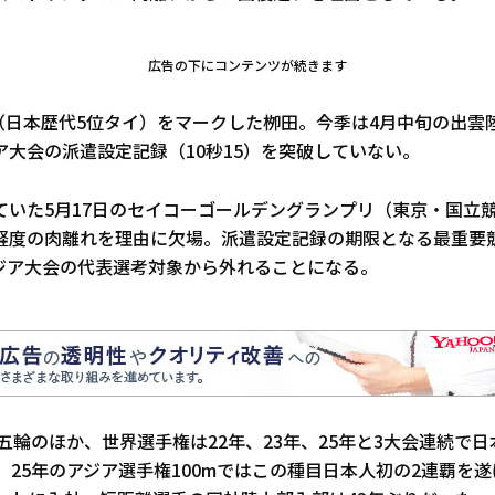
広告の下にコンテンツが続きます
0（日本歴代5位タイ）をマークした栁田。今季は4月中旬の出雲
ア大会の派遣設定記録（10秒15）を突破していない。
ていた5月17日のセイコーゴールデングランプリ（東京・国立
軽度の肉離れを理由に欠場。派遣設定記録の期限となる最重要
ジア大会の代表選考対象から外れることになる。
リ五輪のほか、世界選手権は22年、23年、25年と3大会連続で
、25年のアジア選手権100mではこの種目日本人初の2連覇を