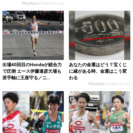
PR(合同会社デジタルファーム )
出場40回目のHondaが総合力
あなたの金運はどう？宝くじ
で圧倒 エース伊藤達彦欠場も
に縁がある時、金運はこう変
若手軸に王座守る／ニ...
わる
PR(合同会社デジタルファーム )