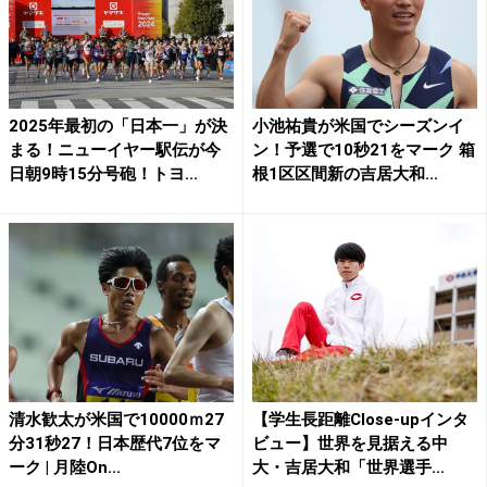
2025年最初の「日本一」が決
小池祐貴が米国でシーズンイ
まる！ニューイヤー駅伝が今
ン！予選で10秒21をマーク 箱
日朝9時15分号砲！トヨ...
根1区区間新の吉居大和...
清水歓太が米国で10000ｍ27
【学生長距離Close-upインタ
分31秒27！日本歴代7位をマ
ビュー】世界を見据える中
ーク | 月陸On...
大・吉居大和「世界選手...