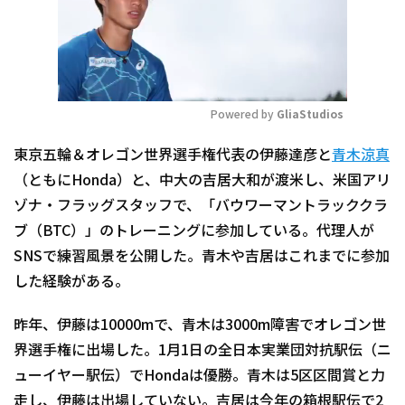
Powered by 
GliaStudios
Mute
東京五輪＆オレゴン世界選手権代表の伊藤達彦と
青木涼真
（ともにHonda）と、中大の吉居大和が渡米し、米国アリ
ゾナ・フラッグスタッフで、「バウワーマントラッククラ
ブ（BTC）」のトレーニングに参加している。代理人が
SNSで練習風景を公開した。青木や吉居はこれまでに参加
した経験がある。
昨年、伊藤は10000mで、青木は3000m障害でオレゴン世
界選手権に出場した。1月1日の全日本実業団対抗駅伝（ニ
ューイヤー駅伝）でHondaは優勝。青木は5区区間賞と力
走し、伊藤は出場していない。吉居は今年の箱根駅伝で2