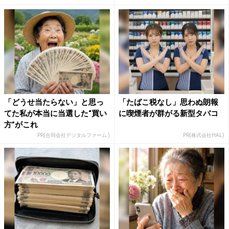
「どうせ当たらない」と思っ
「たばこ税なし」思わぬ朗報
てた私が本当に当選した“買い
に喫煙者が群がる新型タバコ
方”がこれ
PR(合同会社デジタルファーム )
PR(株式会社HAL)