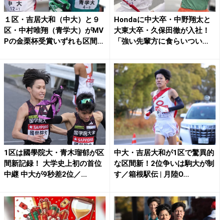
１区・吉居大和（中大）と９
Hondaに中大卒・中野翔太と
区・中村唯翔（青学大）がMV
大東大卒・久保田徹が入社！
Pの金栗杯受賞いずれも区間...
「強い先輩方に食らいつい...
1区は國學院大・青木瑠郁が区
中大・吉居大和が1区で驚異的
間新記録！ 大学史上初の首位
な区間新！2位争いは駒大が制
中継 中大が9秒差2位／...
す／箱根駅伝 | 月陸O...