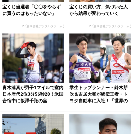
宝くじ当選者「〇〇をやらず
宝くじの買い方、気づいた人
に買うのはもったいない」
から結果が変わっていく
PR(合同会社デジタルファーム )
PR(合同会社デジタルファーム )
青木涼真が男子1マイルで室内
学生トップランナー・鈴木芽
日本歴代2位3分56秒28！米国
吹＆吉居大和が駅伝王者・ト
合宿中に飯澤千翔の室...
ヨタ自動車に入社！「世界の
舞...