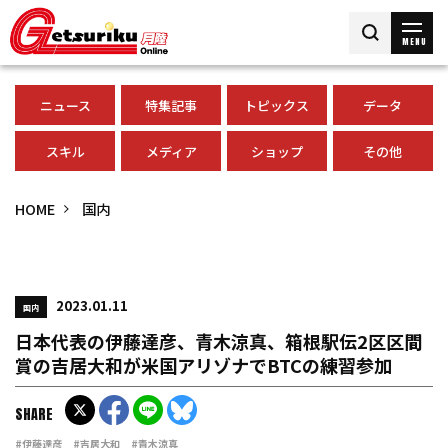
MENU
ニュース
特集記事
トピックス
データ
スキル
メディア
ショップ
その他
HOME
国内
2023.01.11
国内
日本代表の伊藤達彦、青木涼真、箱根駅伝2区区間
賞の吉居大和が米国アリゾナでBTCの練習参加
SHARE
#伊藤達彦
#吉居大和
#青木涼真