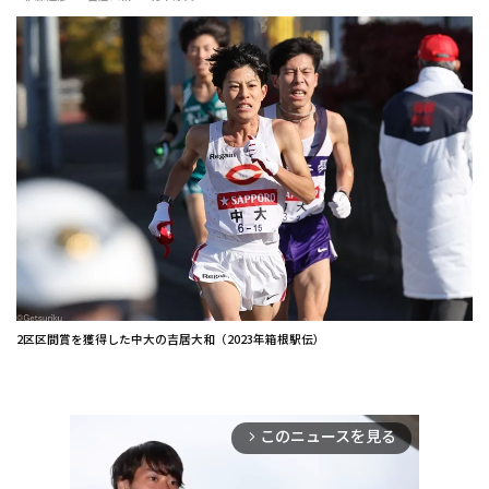
2区区間賞を獲得した中大の吉居大和（2023年箱根駅伝）
このニュースを見る
arrow_forward_ios