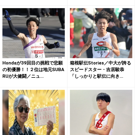
Hondaが39回目の挑戦で悲願
箱根駅伝Stories／中大が誇る
の初優勝！！２位は地元SUBA
スピードスター・吉居駿恭
RUが大健闘／ニュ...
「しっかりと駅伝に向き...