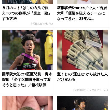
８月のロト6はこの方法で買
箱根駅伝Stories／中大・吉居
え!!６つの数字が『完全一致』
大和「優勝を狙えるチームに
する方法
なってきた」28年ぶ...
PR(株式会社MURA)
國學院大初の1区区間賞・青木
宝くじの“運任せ”から抜けた人
瑠郁 「必ず区間賞を取って渡
だけ変わる
そうと思った」／箱根駅伝...
PR(合同会社デジタルファーム )