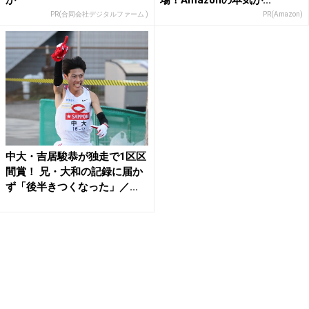
か
場！Amazonの本気が...
PR(合同会社デジタルファーム )
PR(Amazon)
中大・吉居駿恭が独走で1区区
間賞！ 兄・大和の記録に届か
ず「後半きつくなった」／...