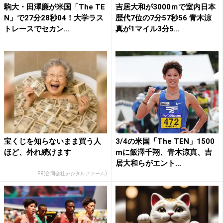
駒大・田澤廉が米国「The TE
吉居大和が3000ｍで室内日本
N」で27分28秒04！大学ラス
歴代7位の7分57秒56 青木涼
トレースでセカン...
真が1マイル3分5...
宝くじを知らないまま買う人
3/4の米国「The TEN」1500
ほど、外れ続けます
mに飯澤千翔、青木涼真、吉
居大和らがエント...
PR(合同会社デジタルファーム)