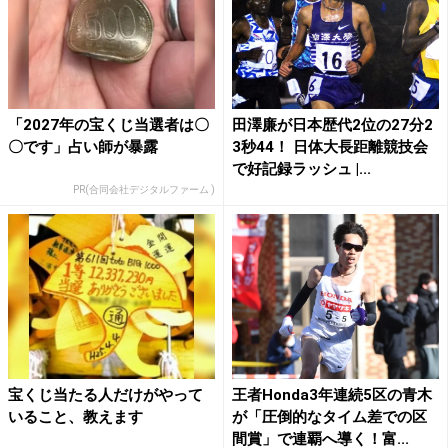
「2027年の宝くじ当選者は〇
田澤廉が日本歴代2位の27分2
〇です」占い師が暴露
3秒44！ 日体大長距離競技会
で好記録ラッシュ |...
PR(合同会社デジタルファーム )
宝くじ当たる人だけがやって
王者Honda3年連続5区の青木
いること、教えます
が「圧倒的なタイム差での区
間賞」で連覇へ導く！富...