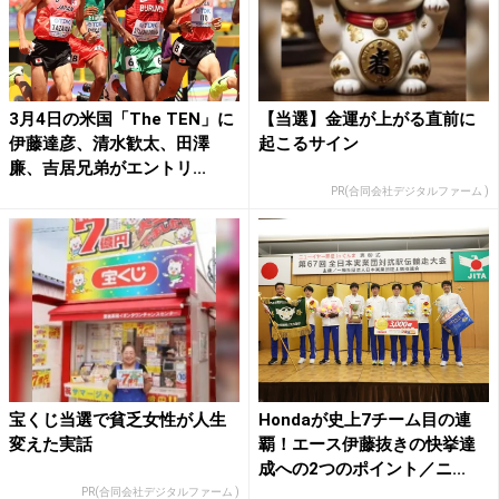
3月4日の米国「The TEN」に
【当選】金運が上がる直前に
伊藤達彦、清水歓太、田澤
起こるサイン
廉、吉居兄弟がエントリ...
PR(合同会社デジタルファーム )
宝くじ当選で貧乏女性が人生
Hondaが史上7チーム目の連
変えた実話
覇！エース伊藤抜きの快挙達
成への2つのポイント／ニ...
PR(合同会社デジタルファーム )