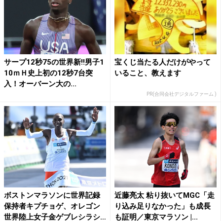
サープ12秒75の世界新!!男子1
宝くじ当たる人だけがやって
10ｍＨ史上初の12秒7台突
いること、教えます
入！オーバーン大の...
PR(合同会社デジタルファーム )
ボストンマラソンに世界記録
近藤亮太 粘り抜いてMGC「走
保持者キプチョゲ、オレゴン
り込み足りなかった」も成長
世界陸上女子金ゲブレシラシ
も証明／東京マラソン |...