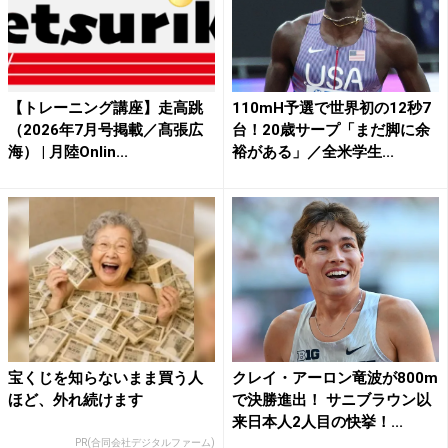
【トレーニング講座】走高跳
110mH予選で世界初の12秒7
（2026年7月号掲載／髙張広
台！20歳サープ「まだ脚に余
海） | 月陸Onlin...
裕がある」／全米学生...
宝くじを知らないまま買う人
クレイ・アーロン竜波が800m
ほど、外れ続けます
で決勝進出！ サニブラウン以
来日本人2人目の快挙！...
PR(合同会社デジタルファーム)