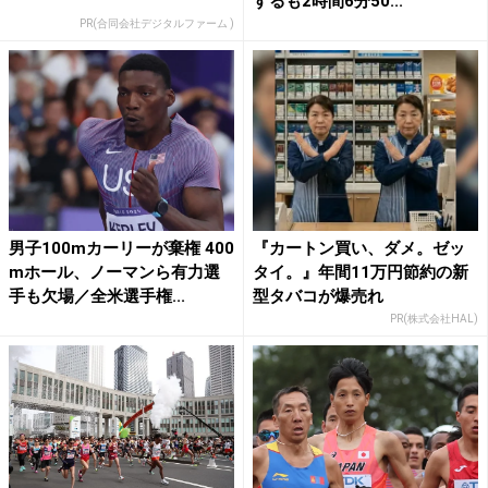
するも2時間6分50...
PR(合同会社デジタルファーム )
男子100mカーリーが棄権 400
『カートン買い、ダメ。ゼッ
mホール、ノーマンら有力選
タイ。』年間11万円節約の新
手も欠場／全米選手権...
型タバコが爆売れ
PR(株式会社HAL)