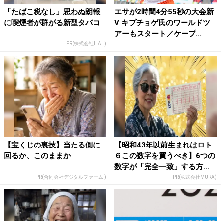
「たばこ税なし」思わぬ朗報
エサが2時間4分55秒の大会新
に喫煙者が群がる新型タバコ
V キプチョゲ氏のワールドツ
アーもスタート／ケープ...
PR(株式会社HAL)
【宝くじの裏技】当たる側に
【昭和43年以前生まれはロト
回るか、このままか
６この数字を買うべき】6つの
数字が「完全一致」する方...
PR(合同会社デジタルファーム )
PR(株式会社MURA)