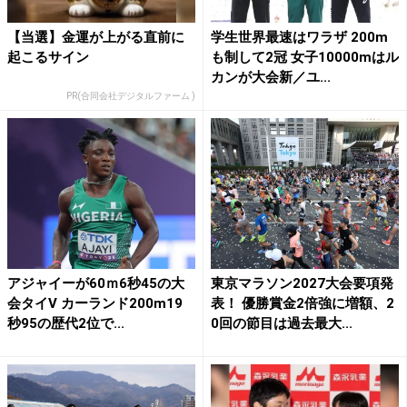
【当選】金運が上がる直前に
学生世界最速はワラザ 200m
起こるサイン
も制して2冠 女子10000mはル
カンが大会新／ユ...
PR(合同会社デジタルファーム )
アジャイーが60ｍ6秒45の大
東京マラソン2027大会要項発
会タイV カーランド200m19
表！ 優勝賞金2倍強に増額、2
秒95の歴代2位で...
0回の節目は過去最大...