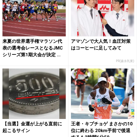
来夏の世界選手権マラソン代
アマゾンで大人気！血圧対策
表の選考会レースとなるJMC
はコーヒーに足してみて
シリーズ第1期大会が決定 ...
PR(森永乳業)
【当選】金運が上がる直前に
王者・キプチョゲ まさかの10
起こるサイン
位に終わる 20km手前で後退