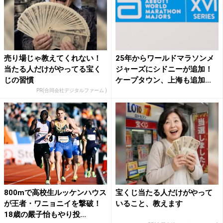
売り場じゃ教えてくれない！
25年からワールドマラソンメ
当たる人だけがやってる宝く
ジャーズにシドニーが追加！
じの習慣
ケープタウン、上海も追加...
PR(合同会社デジタルファーム )
800mで高校生ルッケンハウス
宝くじ当たる人だけがやって
が王者・ワニョニイを撃破！
いること、教えます
18歳の嚴子怡もやり投...