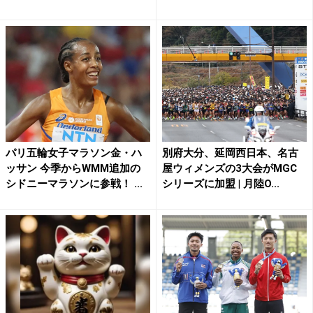
エ...
パリ五輪女子マラソン金・ハ
別府大分、延岡西日本、名古
ッサン 今季からWMM追加の
屋ウィメンズの3大会がMGC
シドニーマラソンに参戦！ ...
シリーズに加盟 | 月陸O...