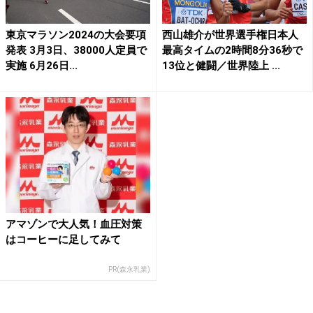
東京マラソン2024の大会要項
西山雄介が世界選手権日本人
発表 3月3日、38000人定員で
最高タイムの2時間8分36秒で
実施 6月26日...
13位と健闘／世界陸上 ...
アマゾンで大人気！血圧対策
はコーヒーに足してみて
PR(森永乳業)