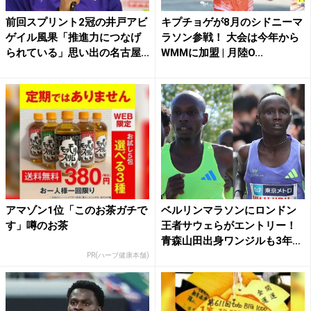
前回スプリント2冠の井戸アビ
キプチョゲが8月のシドニーマ
ゲイル風果「推進力につなげ
ラソン参戦！ 大会は今年から
られている」思い出の名古屋...
WMMに加盟 | 月陸O...
アマゾン1位「このお茶ガチで
ベルリンマラソンにロンドン
す」噂のお茶
王者サウェらがエントリー！
青森山田出身ワンジルも3年
ぶ...
PR(ハーブ健康本舗)