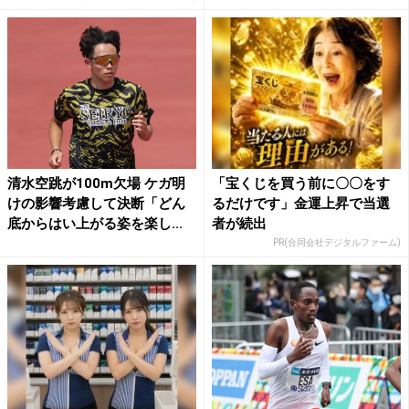
清水空跳が100m欠場 ケガ明
「宝くじを買う前に〇〇をす
けの影響考慮して決断「どん
るだけです」金運上昇で当選
底からはい上がる姿を楽し...
者が続出
PR(合同会社デジタルファーム)