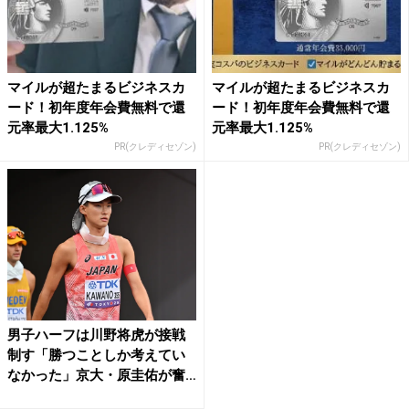
マイルが超たまるビジネスカ
マイルが超たまるビジネスカ
ード！初年度年会費無料で還
ード！初年度年会費無料で還
元率最大1.125%
元率最大1.125%
PR(クレディセゾン)
PR(クレディセゾン)
男子ハーフは川野将虎が接戦
制す「勝つことしか考えてい
なかった」京大・原圭佑が奮
闘...