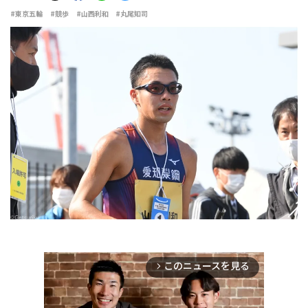
#東京五輪
#競歩
#山西利和
#丸尾知司
このニュースを見る
arrow_forward_ios