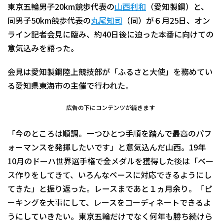
東京五輪男子20km競歩代表の
山西利和
（愛知製鋼）と、
同男子50km競歩代表の
丸尾知司
（同）が６月25日、オン
ライン記者会見に臨み、約40日後に迫った本番に向けての
意気込みを語った。
会見は愛知製鋼陸上競技部が「ふるさと大使」を務めてい
る愛知県東海市の主催で行われた。
広告の下にコンテンツが続きます
「今のところは順調。一つひとつ手順を踏んで最高のパフ
ォーマンスを発揮したいです」と意気込んだ山西。19年
10月のドーハ世界選手権で金メダルを獲得した後は「ベー
ス作りをしてきて、いろんなペースに対応できるようにし
てきた」と振り返った。レースまであと１ヵ月余り。「ピ
ーキングを大事にして、レースをコーディネートできるよ
うにしていきたい。東京五輪だけでなく何年も勝ち続けら