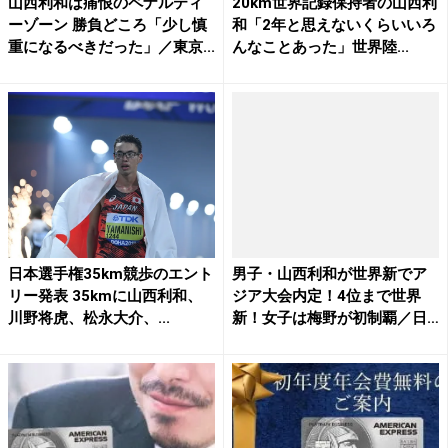
山西利和は痛恨のペナルティ
20km世界記録保持者の山西利
ーゾーン 勝負どころ「少し慎
和「2年と思えないくらいいろ
重になるべきだった」／東京...
んなことあった」世界陸...
日本選手権35km競歩のエント
男子・山西利和が世界新でア
リー発表 35kmに山西利和、
ジア大会内定！4位まで世界
川野将虎、松永大介、...
新！女子は梅野が初制覇／日
本...