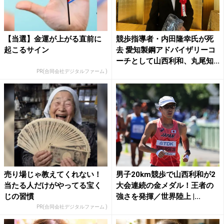
【当選】金運が上がる直前に
競歩指導者・内田隆幸氏が死
起こるサイン
去 愛知製鋼アドバイザリーコ
ーチとして山西利和、丸尾知...
PR(合同会社デジタルファーム )
売り場じゃ教えてくれない！
男子20km競歩で山西利和が2
当たる人だけがやってる宝く
大会連続の金メダル！王者の
じの習慣
強さを発揮／世界陸上 |...
PR(合同会社デジタルファーム )