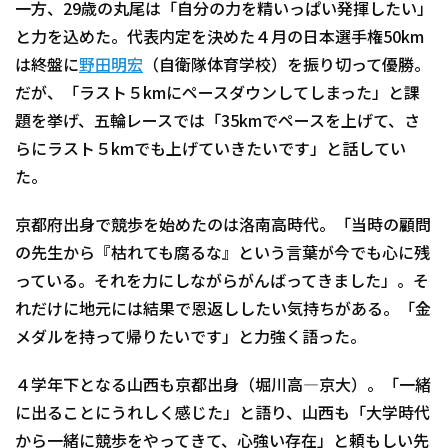
一方、29歳の丸尾は「自分の力を精いっぱい発揮したい」
と力を込めた。代表内定を決めた４月の日本選手権50km
は終盤に
野田明宏
（自衛隊体育学校）を振り切って優勝。
だが、「ラスト５kmにペースダウンしてしまった」と課
題を挙げ、五輪レースでは「35kmでペースを上げて、さ
らにラスト５kmでも上げていきたいです」と話してい
た。
京都府出身で競歩を始めたのは洛南高時代。「当時の顧問
の先生から『枯れても腐るな』という言葉が今でも心に残
っている。それを力にしながらがんばってきました」。そ
れだけに地元には結果で恩返ししたい気持ちがある。「金
メダルを持って帰りたいです」と力強く語った。
４学年下となる山西も京都出身（堀川高―京大）。「一緒
に出ることにうれしく感じた」と語り、山西も「大学時代
から一緒に競歩をやってきて、心強い存在」と頼もしい先