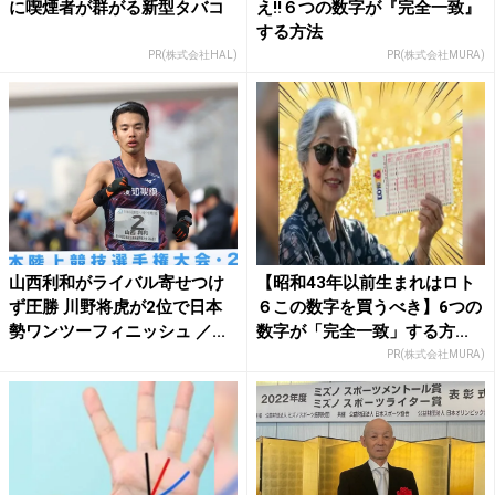
に喫煙者が群がる新型タバコ
え!!６つの数字が『完全一致』
する方法
PR(株式会社HAL)
PR(株式会社MURA)
山西利和がライバル寄せつけ
【昭和43年以前生まれはロト
ず圧勝 川野将虎が2位で日本
６この数字を買うべき】6つの
勢ワンツーフィニッシュ ／...
数字が「完全一致」する方...
PR(株式会社MURA)