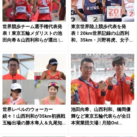
世界競歩チーム選手権代表発
東京世界陸上競歩代表を発
表！東京五輪メダリストの池
表！20km世界記録の山西利
田向希＆山西利和らが選出 |...
和、35km・川野将虎、女子...
世界レベルのウォーカー
池田向希、山西利和、橋岡優
続々！山西利和が35km初挑戦
輝など東京五輪代表らが全日
五輪出場の勝木隼人＆丸尾知...
本実業団欠場 | 月陸Onl...