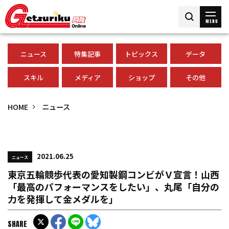
MENU
ニュース
特集記事
トピックス
データ
スキル
メディア
ショップ
その他
HOME
ニュース
2021.06.25
ニュース
東京五輪競歩代表の愛知製鋼コンビがＶ宣言！山西
「最高のパフォーマンスをしたい」、丸尾「自分の
力を発揮して金メダルを」
SHARE