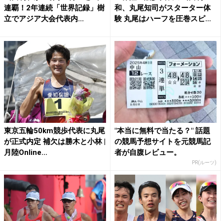
連覇！2年連続「世界記録」樹
和、丸尾知司がスターター体
立でアジア大会代表内...
験 丸尾はハーフを圧巻スピー
ド...
東京五輪50km競歩代表に丸尾
"本当に無料で当たる？" 話題
が正式内定 補欠は勝木と小林 |
の競馬予想サイトを元競馬記
月陸Online...
者が自腹レビュー。
PR(ルーツ)