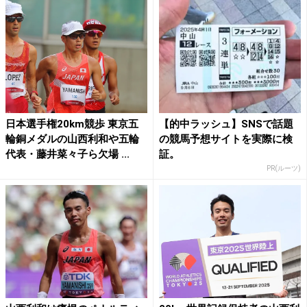
日本選手権20km競歩 東京五
【的中ラッシュ】SNSで話題
輪銅メダルの山西利和や五輪
の競馬予想サイトを実際に検
代表・藤井菜々子ら欠場 ...
証。
PR(ルーツ)