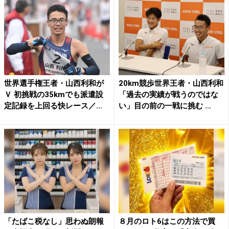
世界選手権王者・山西利和が
20km競歩世界王者・山西利和
Ｖ 初挑戦の35kmでも派遣設
「過去の実績が戦うのではな
定記録を上回る快レース／...
い」目の前の一戦に挑む ...
「たばこ税なし」思わぬ朗報
８月のロト6はこの方法で買