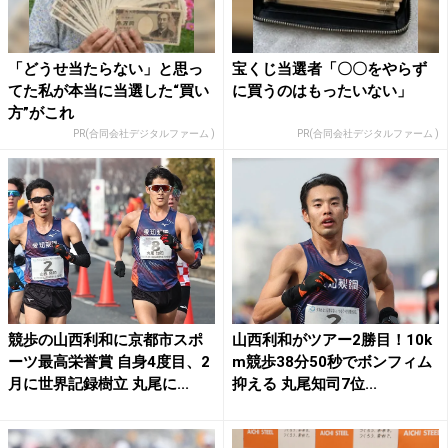
「どうせ当たらない」と思っ
宝くじ当選者「〇〇をやらず
てた私が本当に当選した“買い
に買うのはもったいない」
方”がこれ
PR(合同会社デジタルファーム )
PR(合同会社デジタルファーム )
競歩の山西利和に京都市スポ
山西利和がツアー2勝目！10k
ーツ最高栄誉賞 自身4度目、2
m競歩38分50秒でボンフィム
月に世界記録樹立 丸尾に...
抑える 丸尾知司7位...