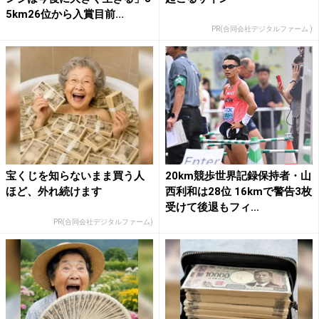
5km26位から入賞目前...
PR(合同会社デジタルファーム )
宝くじを知らないまま買う人
20km競歩世界記録保持者・山
ほど、外れ続けます
西利和は28位 16kmで警告3枚
受けて後退もフィ...
PR(合同会社デジタルファーム)