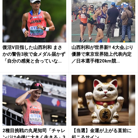
復活V目指した山西利和 まさ
山西利和が世界新!! 4大会ぶり
かの警告3枚で金メダル届かず
優勝で東京世界陸上代表内定
「自分の感覚と合っていな...
／日本選手権20km競...
2種目挑戦の丸尾知司「チャレ
【当選】金運が上がる直前に
ンジは今後に大きく生きる」3
起こるサイン