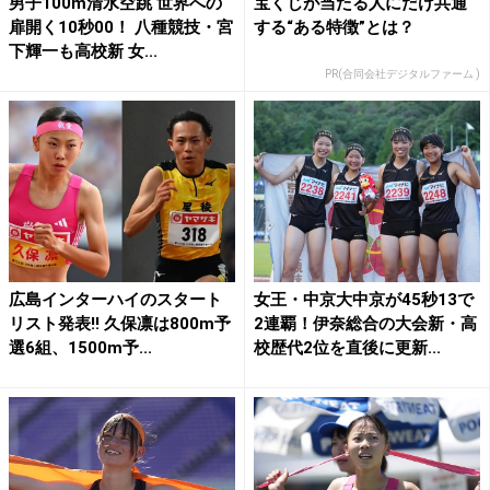
男子100m清水空跳 世界への
宝くじが当たる人にだけ共通
扉開く10秒00！ 八種競技・宮
する“ある特徴”とは？
下輝一も高校新 女...
PR(合同会社デジタルファーム )
広島インターハイのスタート
女王・中京大中京が45秒13で
リスト発表!! 久保凛は800m予
2連覇！伊奈総合の大会新・高
選6組、1500m予...
校歴代2位を直後に更新...