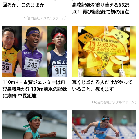
回るか、このままか
高校記録を塗り替える6325
点！ 再び新記録で初の頂点...
PR(合同会社デジタルファーム )
110mH・古賀ジェレミーは再
宝くじ当たる人だけがやって
び高校新か!? 100m清水の記録
いること、教えます
に期待 中長距離...
PR(合同会社デジタルファーム )