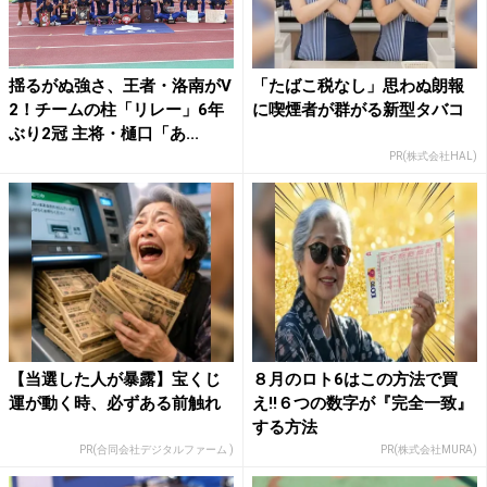
揺るがぬ強さ、王者・洛南がV
「たばこ税なし」思わぬ朗報
2！チームの柱「リレー」6年
に喫煙者が群がる新型タバコ
ぶり2冠 主将・樋口「あ...
PR(株式会社HAL)
【当選した人が暴露】宝くじ
８月のロト6はこの方法で買
運が動く時、必ずある前触れ
え!!６つの数字が『完全一致』
する方法
PR(合同会社デジタルファーム )
PR(株式会社MURA)