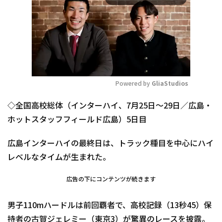
Powered by 
GliaStudios
Mute
◇全国高校総体（インターハイ、7月25日～29日／広島・
ホットスタッフフィールド広島）5日目
広島インターハイの最終日は、トラック種目を中心にハイ
レベルなタイムが生まれた。
広告の下にコンテンツが続きます
男子110mハードルは前回覇者で、高校記録（13秒45）保
持者の古賀ジェレミー（東京3）が驚異のレースを披露。