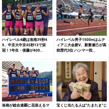
ハイレベル4継は洛南39秒4
ハイレベル男子1500mはムテ
9、中京大中京45秒13で栄
ィアニ大会新V、新妻遼己が高
冠！1年生・後藤が400...
校歴代3位 ハンマー投...
洛南が総合連覇に花添えるマ
宝くじ当たる人は“たまたま”じ