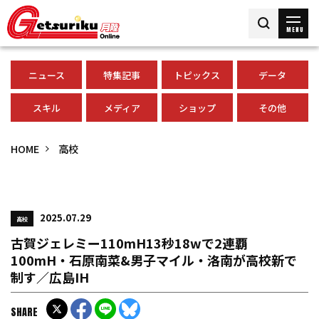
MENU
ニュース
特集記事
トピックス
データ
スキル
メディア
ショップ
その他
HOME
高校
2025.07.29
高校
古賀ジェレミー110mH13秒18wで2連覇
100mH・石原南菜&男子マイル・洛南が高校新で
制す／広島IH
SHARE