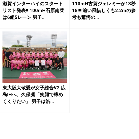
滋賀インターハイのスタート
110mH古賀ジェレミーが13秒
リスト発表!! 100mH石原南菜
18!!!!追い風惜しくも2.2mの参
は6組5レーン 男子...
考も驚愕の...
東大阪大敬愛が女子総合V2 広
島IHへ、久保凛「笑顔で締め
くくりたい」 男子は洛...