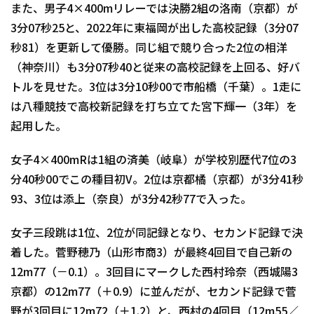
また、男子4×400mリレーでは決勝2組の洛南（京都）が
3分07秒25と、2022年に東福岡が出した高校記録（3分07
秒81）を更新して優勝。同じ組で競り合った2位の相洋
（神奈川）も3分07秒40と従来の高校記録を上回る、好バ
トルを見せた。3位は3分10秒00で市船橋（千葉）。1走に
は八種競技で高校新記録を打ち立てた宮下輝一（3年）を
起用した。
女子4×400mRは1組の済美（岐阜）が学校別歴代7位の3
分40秒00でこの種目初V。2位は京都橘（京都）が3分41秒
93、3位は添上（奈良）が3分42秒77で入った。
女子三段跳は1位、2位が同記録となり、セカンド記録で決
着した。菅野穂乃（山形市商3）が最終4回目で自己新の
12m77（－0.1）。3回目にマークした西村玲奈（西城陽3
京都）の12m77（＋0.9）に並んだが、セカンド記録で菅
野が3回目に12m72（＋1.2）と、西村の4回目（12m55／