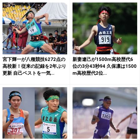
宮下輝一が八種競技6272点の
新妻遼己が1500m高校歴代6
高校新！従来の記録を2年ぶり
位の3分43秒94 久保凛は1500
更新 自己ベストを一気...
m高校歴代2位...