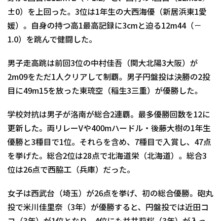
±0）を上回った。3位は1年生の大西海優（新居浜東1愛
媛）。自身の持つ高1最高記録に3cmと迫る12m44（－
1.0）を跳んで健闘した。
男子走高跳は前回3位の中村佳吾（関大北陽3大阪）が
2m09をただ1人クリアして制覇。男子円盤投は決勝の2投
目に49m15を放った東琉空（稲生3三重）が優勝した。
学校対抗は男子が洛南が総合2連覇。最多優勝回数を12に
更新した。両リレーVや400mハードル・後藤大樹の1年生
優勝と3種目で1位。それらを含め、7種目で入賞し、47点
を挙げた。総合2位は28点で北海道栄（北海道）。総合3
位は26点で西脇工（兵庫）だった。
女子は西武台（埼玉）が26点を挙げ、初の総合優勝。砲丸
投で米川佳里奈（3年）が優勝すると、円盤投では近田コ