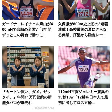
ガードナ・レイチェル麻由が4
久保凛が800m史上初の3連覇
00mHで悲願の全国V「3年間
達成！高校最後の夏にさらな
ずっとこの舞台で勝つこ...
る偉業、序盤から独走レー...
『カートン買い、ダメ。ゼッ
110mH古賀ジェレミー驚異の
タイ。』年間11万円節約の新
13秒18w「12秒を日本人で最
型タバコが爆売れ
初に出してロス五輪...
PR(株式会社HAL)