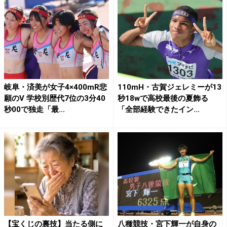
岐阜・済美が女子4×400mR悲
110mH・古賀ジェレミーが13
願のV 学校別歴代7位の3分40
秒18wで高校最後の夏飾る
秒00で独走「最...
「全部経験できたイン...
【宝くじの裏技】当たる側に
八種競技・宮下輝一が自身の