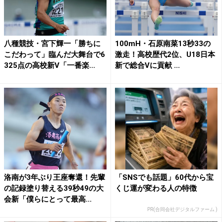
八種競技・宮下輝一「勝ちに
100mH・石原南菜13秒33の
こだわって」臨んだ大舞台で6
激走！高校歴代2位、U18日本
325点の高校新V「一番楽...
新で総合Vに貢献 ...
洛南が3年ぶり王座奪還！先輩
「SNSでも話題」60代から宝
の記録塗り替える39秒49の大
くじ運が変わる人の特徴
会新「僕らにとって最高...
PR(合同会社デジタルファーム )