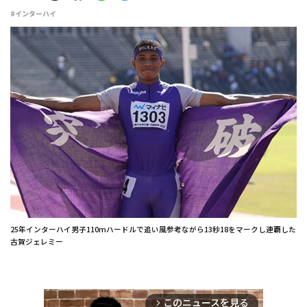
#インターハイ
25年インターハイ男子110mハードルで追い風参考ながら13秒18をマークし連覇した
古賀ジェレミー
このニュースを見る
arrow_forward_ios