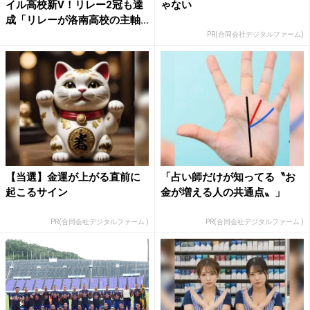
イル高校新V！リレー2冠も達
ゃない
成「リレーが洛南高校の主軸...
PR(合同会社デジタルファーム)
【当選】金運が上がる直前に
「占い師だけが知ってる〝お
起こるサイン
金が増える人の共通点〟」
PR(合同会社デジタルファーム )
PR(合同会社デジタルファーム )