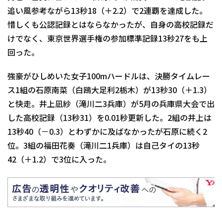
追い風参考ながら13秒18（＋2.2）で2連覇を達成した。
惜しくも公認記録とはならなかったが、自身の高校記録だ
けでなく、東京世界選手権の参加標準記録13秒27をも上
回った。
強豪がひしめいた女子100mハードルは、決勝タイムレー
ス1組の石原南菜（白鴎大足利2栃木）が13秒30（＋1.3）
と快走。井上凪紗（滝川二3兵庫）が5月の兵庫県大会で出
した高校記録（13秒31）を0.01秒更新した。2組の井上は
13秒40（－0.3）とわずかに及ばなかったが石原に続く2
位。3組の福田花奏（滝川二1兵庫）は自己タイの13秒
42（＋1.2）で3位に入った。