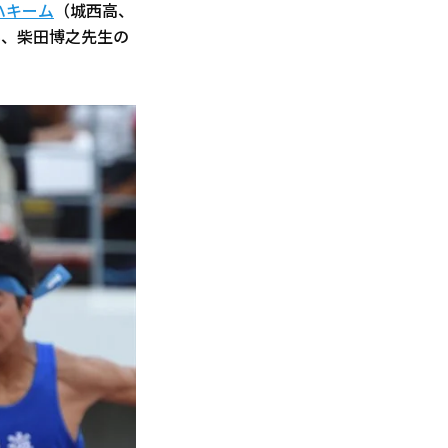
ハキーム
（城西高、
み、柴田博之先生の