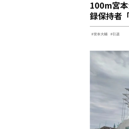
100m宮
海外
五輪
録保持者
好記録
大会結果
#宮本大輔
#引退