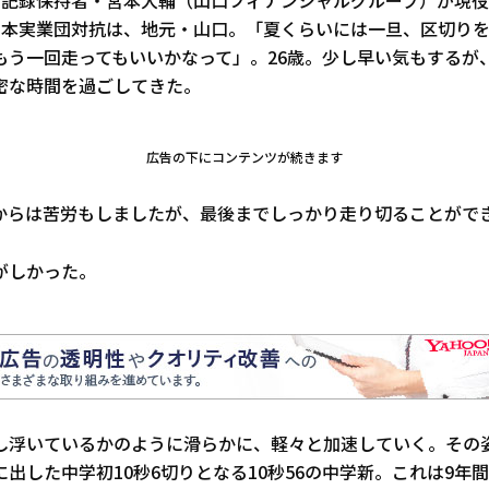
中学記録保持者・宮本大輔（山口フィナンシャルグループ）が現
日本実業団対抗は、地元・山口。「夏くらいには一旦、区切り
もう一回走ってもいいかなって」。26歳。少し早い気もするが
密な時間を過ごしてきた。
広告の下にコンテンツが続きます
からは苦労もしましたが、最後までしっかり走り切ることがで
がしかった。
し浮いているかのように滑らかに、軽々と加速していく。その
出した中学初10秒6切りとなる10秒56の中学新。これは9年