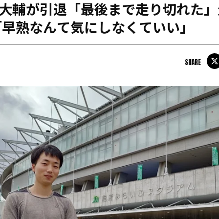
本大輔が引退「最後まで走り切れた
日本学連加盟大学
「早熟なんて気にしなくていい」
SHARE