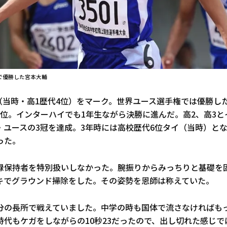
mで優勝した宮本大輔
9（当時・高1歴代4位）をマーク。世界ユース選手権では優勝し
8位。インターハイでも1年生ながら決勝に進んだ。高2、高3
ユースの3冠を達成。3年時には高校歴代6位タイ（当時）となる
った。
録保持者を特別扱いしなかった。腕振りからみっちりと基礎を
キでグラウンド掃除をした。その姿勢を恩師は称えていた。
分の長所で戦えていました。中学の時も国体で流さなければも
時代もケガをしながらの10秒23だったので、出し切れた感じで