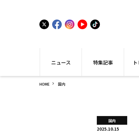
ニュース
特集記事
ト
国内
世界陸上
シュー
HOME
国内
駅伝
特集
インフ
箱根駅伝
学生長距離
編集部
大学
高校・中学
PR
高校
アラカルト
アイテ
国内
中学
プレゼ
2025.10.15
世界陸上
日本代表