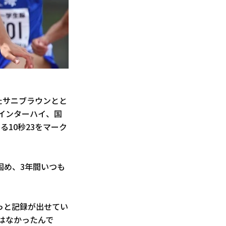
たサニブラウンとと
とインターハイ、国
10秒23をマーク
固め、3年間いつも
っと記録が出せてい
はなかったんで