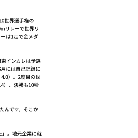
20世界選手権の
00mリレーで世界リ
レーは1走で金メダ
、関東インカレは予選
。6月には自己記録に
4.0）。2度目の世
.4）、決勝も10秒
たんです。そこか
た」。地元企業に就