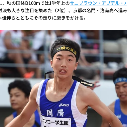
、秋の国体B100mでは1学年上の
サニブラウン・アブデル・
対決も大きな注目を集めた（2位）。京都の名門・洛南高へ進
本佳伸らとともにその走りに磨きをかける。