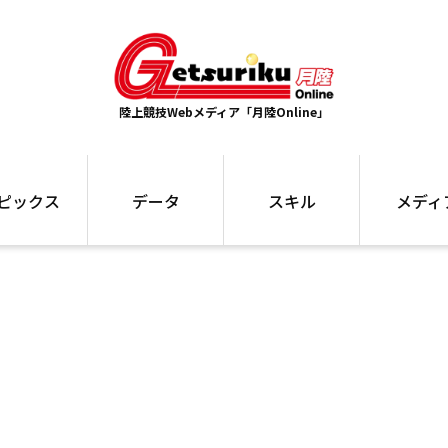
陸上競技Webメディア「月陸Online」
ピックス
データ
スキル
メディ
ズ
ランキング
トレーニング
インタビュー
ォ
最高記録
お役立ち情報
大会ギャラリ
コラム
世界大会
箱根駅伝
国内大会
写真記事
ム
駅伝データ
ント
選手名鑑
スケジュール
関連リンク