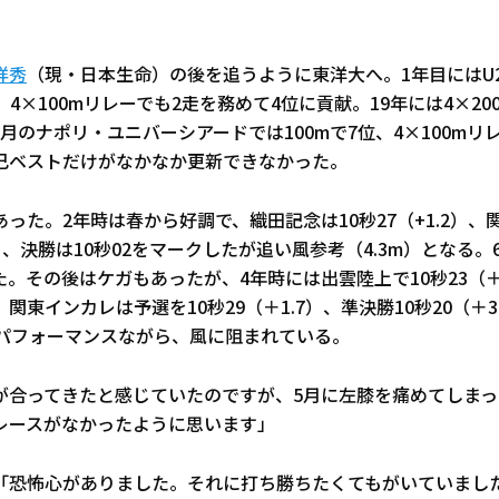
祥秀
（現・日本生命）の後を追うように東洋大へ。1年目にはU
り、4×100mリレーでも2走を務めて4位に貢献。19年には4×2
月のナポリ・ユニバーシアードでは100mで7位、4×100mリ
己ベストだけがなかなか更新できなかった。
った。2年時は春から好調で、織田記念は10秒27（+1.2）
.6）、決勝は10秒02をマークしたが追い風参考（4.3m）となる
った。その後はケガもあったが、4年時には出雲陸上で10秒23（＋
関東インカレは予選を10秒29（＋1.7）、準決勝10秒20（＋3
ハイパフォーマンスながら、風に阻まれている。
が合ってきたと感じていたのですが、5月に左膝を痛めてしまっ
レースがなかったように思います」
「恐怖心がありました。それに打ち勝ちたくてもがいていまし