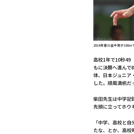
2014年香川全中男子100
高校1年で10秒4
もに決勝へ進んで
体、日本ジュニア・
した。順風満帆だ
柴田先生は中学記
先頭に立ってホウ
「中学、高校と自
たな、とか、高校