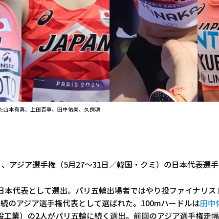
た山本有真、上田百寧、田中佑美、久保凛
日、アジア選手権（5月27～31日／韓国・クミ）の日本代表選
が日本代表として選出。パリ五輪出場者ではやり投ファイナリス
連続のアジア選手権代表として選ばれた。100mハードルは
田中
設工業）の2人がパリ五輪に続く選出。前回のアジア選手権走幅跳