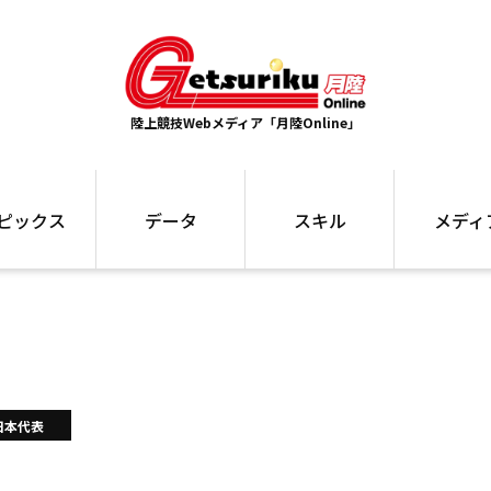
陸上競技Webメディア「月陸Online」
ピックス
データ
スキル
メディ
ズ
ランキング
トレーニング
インタビュー
ォ
最高記録
お役立ち情報
大会ギャラリ
コラム
世界大会
箱根駅伝
国内大会
写真記事
ム
駅伝データ
日本代表
ント
選手名鑑
スケジュール
関連リンク