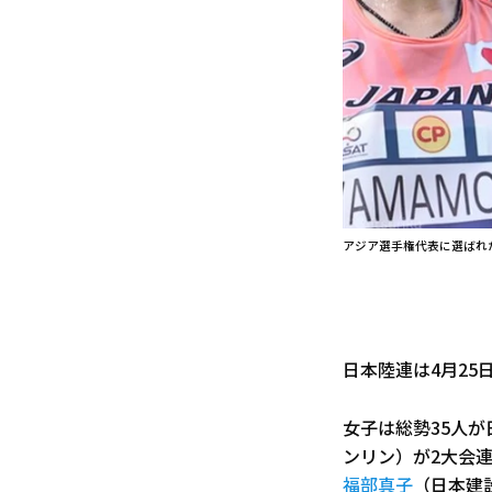
アジア選手権代表に選ばれ
日本陸連は4月25
女子は総勢35人
ンリン）が2大会
福部真子
（日本建