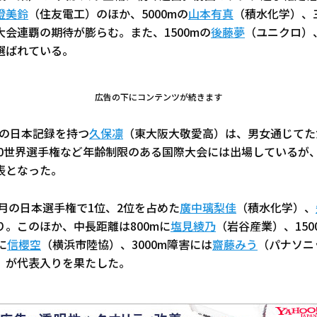
澄美鈴
（住友電工）のほか、5000mの
山本有真
（積水化学）、
会連覇の期待が膨らむ。また、1500mの
後藤夢
（ユニクロ）、
選ばれている。
広告の下にコンテンツが続きます
93の日本記録を持つ
久保凛
（東大阪大敬愛高）は、男女通じてた
20世界選手権など年齢制限のある国際大会には出場しているが
表となった。
は4月の日本選手権で1位、2位を占めた
廣中璃梨佳
（積水化学）、
。このほか、中長距離は800mに
塩見綾乃
（岩谷産業）、150
に
信櫻空
（横浜市陸協）、3000m障害には
齋藤みう
（パナソニ
）が代表入りを果たした。