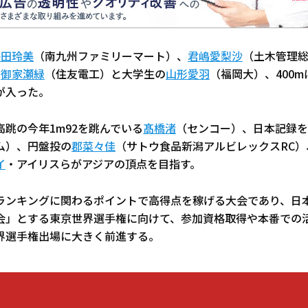
鶴田玲美
（南九州ファミリーマート）、
君嶋愛梨沙
（土木管理総
は
御家瀬緑
（住友電工）と大学生の
山形愛羽
（福岡大）、400m
が入った。
跳の今年1m92を跳んでいる
髙橋渚
（センコー）、日本記録を
ム）、円盤投の
郡菜々佳
（サトウ食品新潟アルビレックスRC
イ
・アイリスらがアジアの頂点を目指す。
ランキングに関わるポイントで高得点を稼げる大会であり、日本
会」とする東京世界選手権に向けて、参加資格取得や本番での
界選手権出場に大きく前進する。