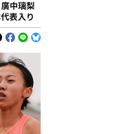
、廣中璃梨
本代表入り