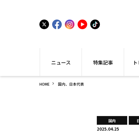
ニュース
特集記事
ト
国内
世界陸上
シュー
HOME
国内、日本代表
駅伝
特集
インフ
箱根駅伝
学生長距離
編集部
大学
高校・中学
PR
高校
アラカルト
アイテ
国内
中学
プレゼ
2025.04.25
世界陸上
日本代表