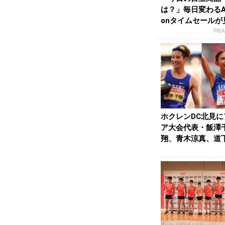
は？」毎日変わるA
onタイムセールが
せない
PR(
ホクレンDC北見に
ア大会代表・飯澤
翔、青木涼真、道
槻がエントリー | ...