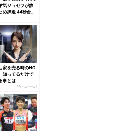
佑気ジョセフが故
ため辞退 44秒台の
雅が代...
ち家を売る時のNG
」知ってるだけで
る事とは
PR(イエウール)