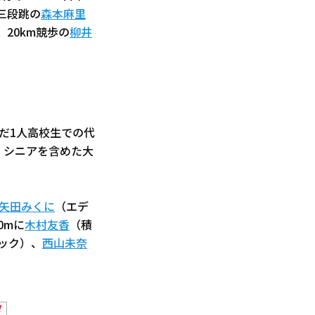
三段跳の
森本麻里
20km競歩の
柳井
だ1人高校生での代
、シニアを含めた大
矢田みくに
（エデ
0mに
木村友香
（積
ック）、
西山未奈