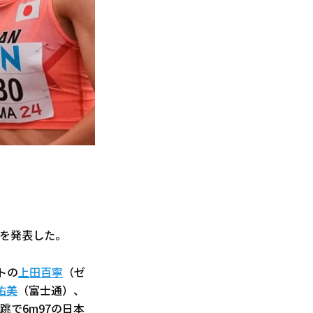
手を発表した。
トの
上田百寧
（ゼ
佑美
（富士通）、
で6m97の日本