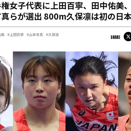
手権女子代表に上田百寧、田中佑美
日本学連加盟大学
真らが選出 800m久保凛は初の日
佑美
#上田百寧
#山本有真
#久保凛
SHARE