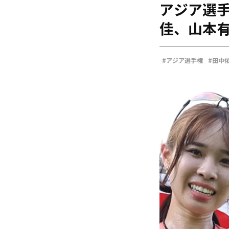
アジア選
海外
五輪
佳、山本有
好記録
大会結果
#アジア選手権
#田中