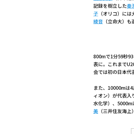
記録を樹立した
秦
子
（オリコ）には大
綾音
（立命大）も
800mで1分59秒
表に。これまでU
会では初の日本代
また、10000m
ィオン）が代表入り
水化学）、5000m
美
（三井住友海上