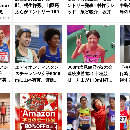
maz
郎、桐生祥秀、山縣亮
ントリー発表!! 村竹ラシ
中島
見逃
太らがエントリー 100
ッド、泉谷駿介、坂井
障の
mH田中佑美、福部...
隆一郎、上田百...
佐藤風
Amazon)
アジ
エディオンディスタン
800m塩見綾乃が2大会
「持
千
スチャレンジ女子5000
連続決勝進出 十種競
行為
下美
mに山本有真、渡邊
技・丸山が110mH好ス
得す
菜々美らがエントリ...
タート／アジ...