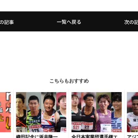
一覧へ戻る
の記事
次の
こちらもおすすめ
織田記念に坂井隆一
全日本実業団選手権エ
アジ