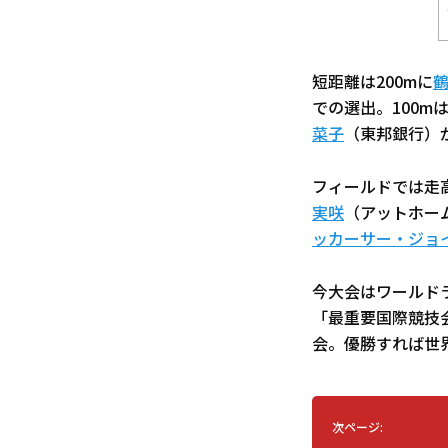
短距離は200mに
での選出。100m
菜子
（東邦銀行）
フィールドでは走高
実咲
（アットホー
ッカーサー・ジョ
今大会はワールド
「最重要国際競技
会。優勝すれば世
次ページ: