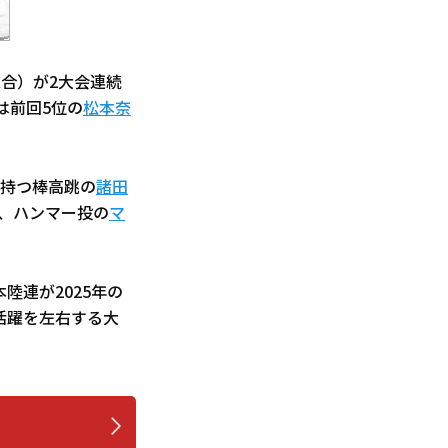
合）が2大会連続
は前回5位の
松本奈
持つ棒高跳の
諸田
）、ハンマー投の
マ
陸連が2025年の
活躍を左右する大