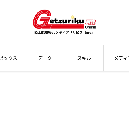
陸上競技Webメディア「月陸Online」
ピックス
データ
スキル
メディ
ズ
ランキング
トレーニング
インタビュー
ォ
最高記録
お役立ち情報
大会ギャラリ
コラム
世界大会
箱根駅伝
国内大会
写真記事
ム
駅伝データ
ント
選手名鑑
スケジュール
関連リンク