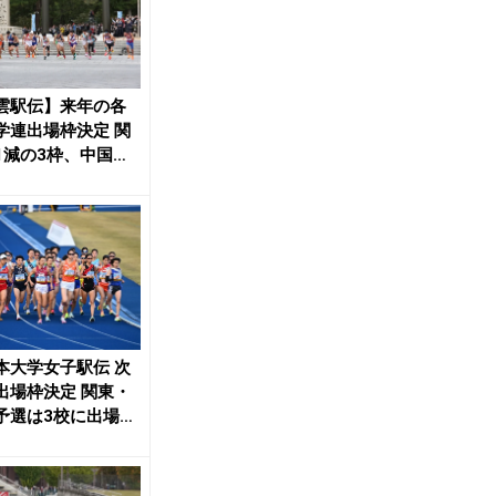
雲駅伝】来年の各
学連出場枠決定 関
1減の3枠、中国四
増の2枠 ...
本大学女子駅伝 次
出場枠決定 関東・
予選は3校に出場権
On...