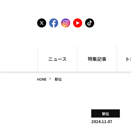
ニュース
特集記事
ト
国内
世界陸上
シュー
HOME
駅伝
駅伝
特集
インフ
箱根駅伝
学生長距離
編集部
大学
高校・中学
PR
高校
アラカルト
アイテ
駅伝
中学
プレゼ
2024.11.07
世界陸上
日本代表