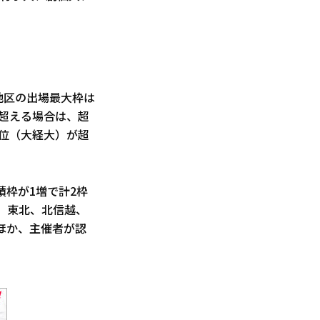
地区の出場最大枠は
を超える場合は、超
8位（大経大）が超
績枠が1増で計2枠
、東北、北信越、
ほか、主催者が認