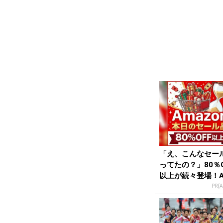
「え、こんなセー
ってたの？」80％O
以上が続々登場！A
onの本気が...
PR(