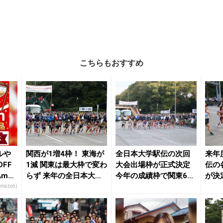
こちらもおすすめ
ルや
関西が1増4枠！ 東海が
全日本大学駅伝の次回
来年
FF
1減 関東は最大枠で変わ
大会出場枠が正式決定
伝の
maz
らず 来年の全日本大学
今年の成績枠で関東6、
が決
駅伝地区出...
関西3 トータル...
の出場
Amazon)