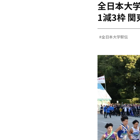
全日本大学
海外
五輪
1減3枠 
好記録
大会結果
#全日本大学駅伝