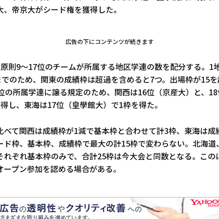
大、帝京大がシード権を獲得した。
広告の下にコンテンツが続きます
。原則9～17位のチームが所属する地区学連の数を配分する。1
までのため、関東の成績枠は超過を含めると7つ。出場枠が15
位の所属学連に譲る規定のため、関西は16位（京産大）と、1
得し、東海は17位（皇學館大）で1枠を得た。
比べて関西は成績枠が1減で基本枠と合わせて計3枠、東海は成
ード枠、基本枠、成績枠で最大の計15枠で変わらない。北海道
それぞれ基本枠のみで、合計25枠は今大会と同数となる。この
オープン参加を認める場合がある。