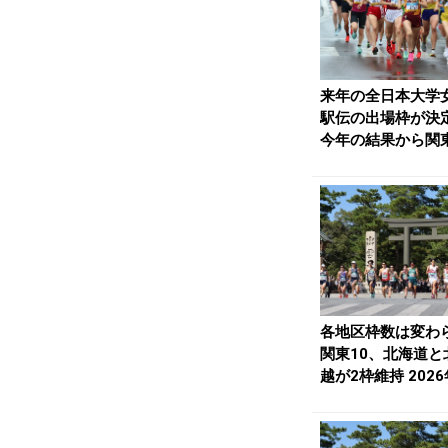
来年の全日本大学
駅伝の出場枠が決
今年の結果から関
枠、関西5枠に タイ.
各地区枠数は変わ
関東10、北海道と
越が2枠維持 202
雲駅伝の出...