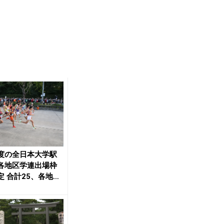
度の全日本大学駅
各地区学連出場枠
定 合計25、各地区
枠は今年と...