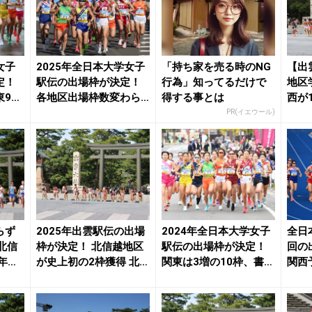
女子
2025年全日本大学女子
「持ち家を売る時のNG
【出
定！
駅伝の出場枠が決定！
行為」知ってるだけで
地区
東9
各地区出場枠数変わら
得する事とは
西が
..
ず、タイム選考...
国が1
PR(イエウール)
らず
2025年出雲駅伝の出場
2024年全日本大学女子
全日
北信
枠が決定！ 北信越地区
駅伝の出場枠が決定！
回の
6年出
が史上初の2枠獲得 北海
関東は3増の10枠、書類
関西
道、関西も...
選考枠は3...
| 月陸