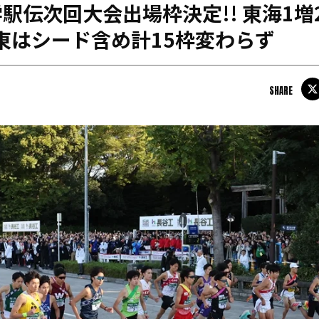
駅伝次回大会出場枠決定!! 東海1増
日本学連加盟大学
関東はシード含め計15枠変わらず
SHARE