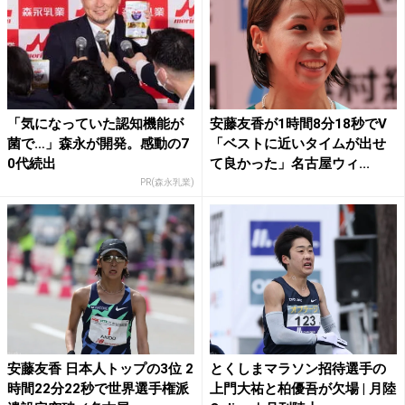
「気になっていた認知機能が
安藤友香が1時間8分18秒でV
菌で…」森永が開発。感動の7
「ベストに近いタイムが出せ
0代続出
て良かった」名古屋ウィ...
PR(森永乳業)
安藤友香 日本人トップの3位 2
とくしまマラソン招待選手の
時間22分22秒で世界選手権派
上門大祐と柏優吾が欠場 | 月陸