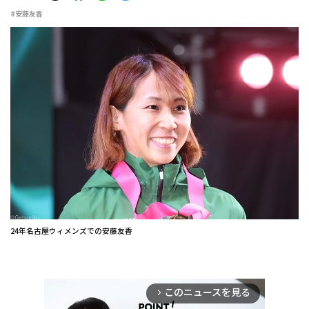
#安藤友香
24年名古屋ウィメンズでの安藤友香
このニュースを見る
arrow_forward_ios