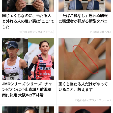
同じ宝くじなのに、当たる人
「たばこ税なし」思わぬ朗報
と外れる人の違い実は“ここ”で
に喫煙者が群がる新型タバコ
した
PR(合同会社デジタルファーム )
PR(株式会社HAL)
JMCシリーズ シリーズⅢチャ
宝くじ当たる人だけがやって
ンピオンは小山直城と前田穂
いること、教えます
南に決定 大阪Vの平林清...
PR(合同会社デジタルファーム )