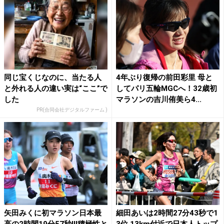
同じ宝くじなのに、当たる人
4年ぶり復帰の前田彩里 母と
と外れる人の違い実は“ここ”で
してパリ五輪MGCへ！32歳初
した
マラソンの吉川侑美ら4...
PR(合同会社デジタルファーム )
矢田みくに初マラソン日本最
細田あいは2時間27分43秒で1
高の2時間19分57秒!!!積極性と
3位 13km付近で日本人トップ