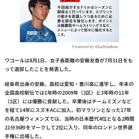
Powered by 
GliaStudios
Mute
ワコールは8月1日、女子長距離の安藤友香が7月31日をも
って退部したことを発表した。
岐阜県出身の安藤。高校は愛知・豊川高に進学し、年末の
全国高校駅伝では1年時の2009年（2区）と3年時の11年
（1区）には優勝に貢献した。卒業後はチームミズノなど
を経て14年にスズキACに加入。初マラソンとなった17年
の名古屋ウィメンズでは、当時の日本歴代4位となる2時間
21分36秒をマークして2位に入り、同年のロンドン世界選
手権に出場した。