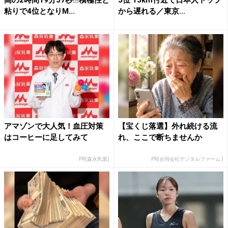
粘りで4位となりM...
から遅れる／東京...
アマゾンで大人気！血圧対策
【宝くじ落選】外れ続ける流
はコーヒーに足してみて
れ、ここで断ちませんか
PR(森永乳業)
PR(合同会社デジタルファーム )