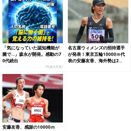
「気になっていた認知機能が
名古屋ウィメンズの招待選手
菌で…」森永が開発。感動の7
が発表！東京五輪10000ｍ代
0代続出
表の安藤友香、海外勢は2...
PR(森永乳業)
安藤友香、感謝の10000ｍ