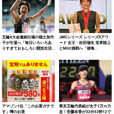
五輪4大会連続出場の福士加代
JMCシリーズ シリーズⅡアワ
子が引退へ「毎日いろいろあ
ード 女王・松田瑞生 世界陸上
りすぎておもしろい競技生活...
とMGC挑戦へ「後悔...
アマゾン1位「このお茶ガチで
東京五輪代表組が女子1万ｍ力
す」噂のお茶
走！安藤友香が32分53秒12で