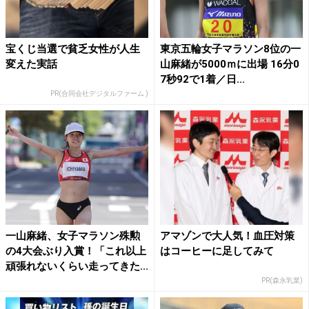
宝くじ当選で貧乏女性が人生
東京五輪女子マラソン8位の一
変えた実話
山麻緒が5000ｍに出場 16分0
7秒92で1着／日...
PR(合同会社デジタルファーム )
一山麻緒、女子マラソン殊勲
アマゾンで大人気！血圧対策
の4大会ぶり入賞！「これ以上
はコーヒーに足してみて
頑張れないくらい走ってきた...
PR(森永乳業)