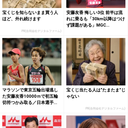
宝くじを知らないまま買う人
安藤友香 悔しい3位 前半は流
ほど、外れ続けます
れに乗るも「30km以降はつけ
ず課題がある」MGC...
PR(合同会社デジタルファーム)
マラソンで東京五輪出場逃し
宝くじ当たる人は“たまたま”じ
た安藤友香10000ｍで初五輪
ゃない
切符つかみ取る／日本選手...
PR(合同会社デジタルファーム)