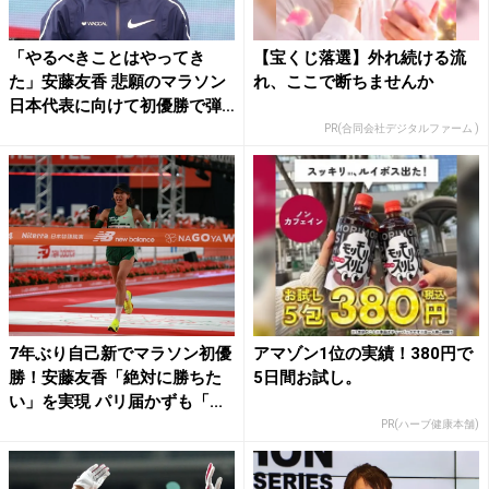
「やるべきことはやってき
【宝くじ落選】外れ続ける流
た」安藤友香 悲願のマラソン
れ、ここで断ちませんか
日本代表に向けて初優勝で弾
み...
PR(合同会社デジタルファーム )
7年ぶり自己新でマラソン初優
アマゾン1位の実績！380円で
勝！安藤友香「絶対に勝ちた
5日間お試し。
い」を実現 パリ届かずも「...
PR(ハーブ健康本舗)