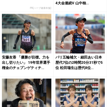
4大会連続V 山中柚...
PR(ハーブ健康本舗)
安藤友香 「優勝が目標。力を
パリ五輪補欠・細田あい日本
出し切りたい」 19年世界選手
歴代7位の2時間20分31秒で5
権金のチェプンゲティチ...
位 松田瑞生は歴代8位...