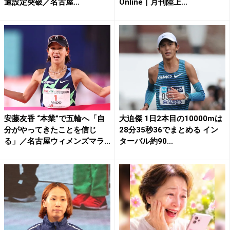
遣設定突破／名古屋...
Online｜月刊陸上...
安藤友香 “本業”で五輪へ「自
大迫傑 1日2本目の10000mは
分がやってきたことを信じ
28分35秒36でまとめる イン
る」／名古屋ウィメンズマラ...
ターバル約90...