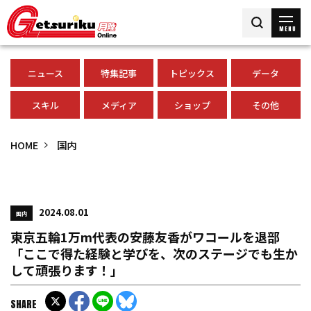
MENU
ニュース
特集記事
トピックス
データ
スキル
メディア
ショップ
その他
HOME
国内
2024.08.01
国内
東京五輪1万m代表の安藤友香がワコールを退部
「ここで得た経験と学びを、次のステージでも生か
して頑張ります！」
SHARE