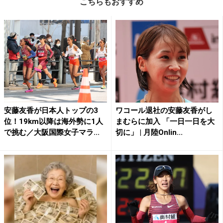
こちらもおすすめ
安藤友香が日本人トップの3
ワコール退社の安藤友香がし
位！19km以降は海外勢に1人
まむらに加入 「一日一日を大
で挑む／大阪国際女子マラ...
切に」 | 月陸Onlin...