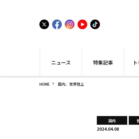
ニュース
特集記事
ト
国内
世界陸上
シュー
HOME
国内、世界陸上
駅伝
特集
インフ
箱根駅伝
学生長距離
編集部
大学
高校・中学
PR
高校
アラカルト
アイテ
国内
中学
プレゼ
2024.04.08
世界陸上
日本代表