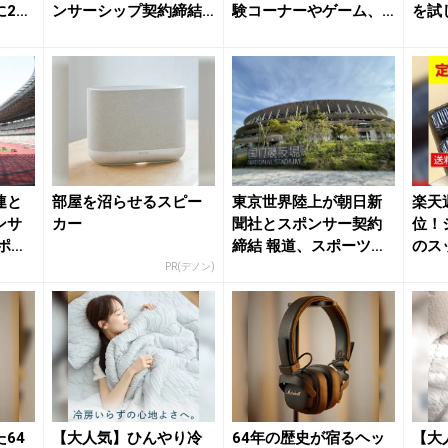
23
ンサーシップ契約締結
験コーナーやゲーム、
を試
荷物輸送・倉庫サー...
スポンサー企業の最新...
連と
部屋を沼らせるスピー
東京世界陸上が朝日新
楽天
ンサ
カー
聞社とスポンサー契約
位！
ポー
締結 報道、スポーツ支
のス
..
援の実績で貢献目指...
お試
PR(デノン)
64
【大人気】ひんやり冷
64年の歴史が宿るヘッ
【大