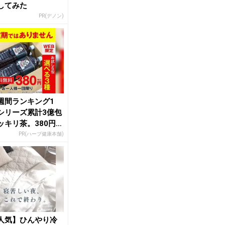
してみた
PR(デノン)
週間ランキング1
シリーズ累計3億包
ッキリ茶。380円で
し
PR(ハーブ健康本舗)
人気】ひんやり冷