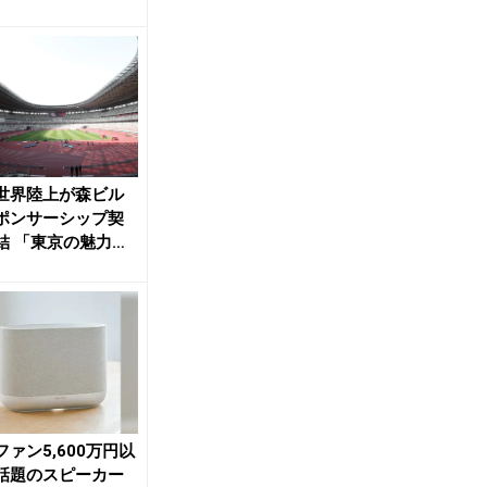
結 医療で大会...
世界陸上が森ビル
ポンサーシップ契
結 「東京の魅力を
発信」 | ...
ファン5,600万円以
話題のスピーカー