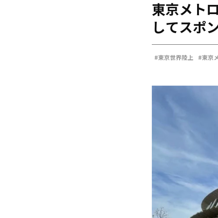
東京メト
海外
五輪
してスポ
好記録
大会結果
#東京世界陸上
#東京