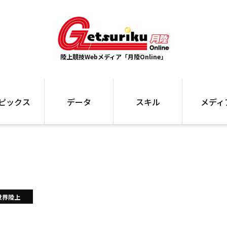
陸上競技Webメディア「月陸Online」
ピックス
データ
スキル
メディ
ズ
ランキング
トレーニング
インタビュー
ォ
最高記録
お役立ち情報
大会ギャラリ
コラム
世界大会
箱根駅伝
国内大会
写真記事
ム
駅伝データ
世界陸上
ント
選手名鑑
スケジュール
関連リンク