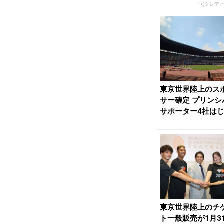
PR(クレデ
東京世界陸上のス
サー確定 プリンシ
サポーター4社は
計13社と直接契...
東京世界陸上のチ
ト一般販売が1月3