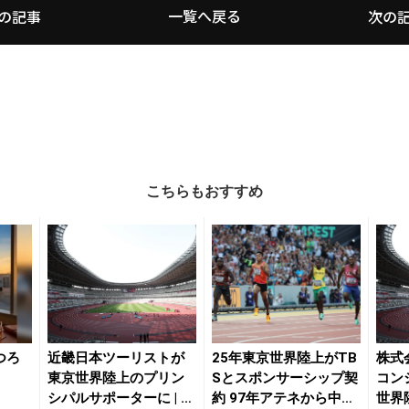
一覧へ戻る
の記事
次の
こちらもおすすめ
つろ
近畿日本ツーリストが
25年東京世界陸上がTB
株式
東京世界陸上のプリン
Sとスポンサーシップ契
コン
シパルサポーターに | 月
約 97年アテネから中継
世界