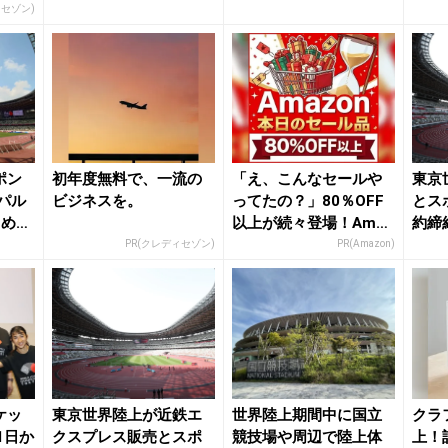
陸Online...
担う | ...
契約締
ィセゾン)
ポン
初年度無料で、一流の
「え、こんなセールや
東京
パル
ビジネスを。
ってたの？」80％OFF
とス
じめ合
以上が続々登場！Amaz
約締
onの本気が...
世界に
PR(クレディセゾン)
PR(Amazon)
ケッ
東京世界陸上が近鉄エ
世界陸上期間中に国立
クラ
1日か
クスプレス販売とスポ
競技場や周辺で陸上体
上！