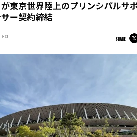
ロが東京世界陸上のプリンシパルサ
日本学連加盟大学
ンサー契約締結
メトロ
SHARE