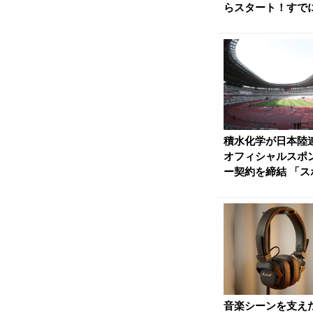
らスタート！すでに
万枚が販売、新...
積水化学が日本陸
オフィシャルスポ
ー契約を締結 「ス
ツを通じて広く社会.
音楽シーンを支えた