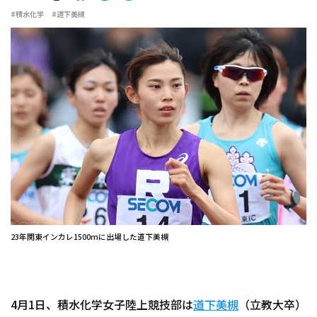
#積水化学
#道下美槻
23年関東インカレ1500mに出場した道下美槻
4月1日、積水化学女子陸上競技部は
道下美槻
（立教大卒）