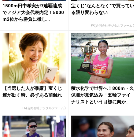
1500m田中希実が7連覇達成
宝くじ“なんとなく”で買ってい
でアジア大会代表内定！5000
る限り変わらない
m2位から勝負に徹し...
PR(合同会社デジタルファーム )
【当選した人が暴露】宝くじ
積水化学で世界へ！800m・久
運が動く時、必ずある前触れ
保凛が意気込み「五輪ファイ
ナリストという目標に向か...
PR(合同会社デジタルファーム )