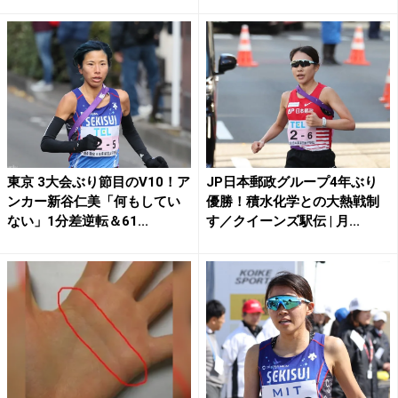
東京 3大会ぶり節目のV10！ア
JP日本郵政グループ4年ぶり
ンカー新谷仁美「何もしてい
優勝！積水化学との大熱戦制
ない」1分差逆転＆61...
す／クイーンズ駅伝 | 月...