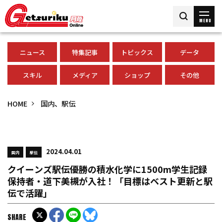
MENU
ニュース
特集記事
トピックス
データ
スキル
メディア
ショップ
その他
HOME
国内、駅伝
2024.04.01
国内
駅伝
クイーンズ駅伝優勝の積水化学に1500m学生記録
保持者・道下美槻が入社！「目標はベスト更新と駅
伝で活躍」
SHARE