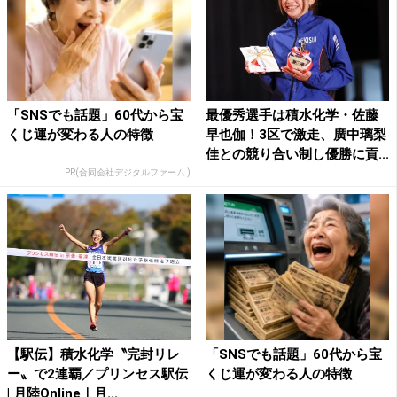
「SNSでも話題」60代から宝
最優秀選手は積水化学・佐藤
くじ運が変わる人の特徴
早也伽！3区で激走、廣中璃梨
佳との競り合い制し優勝に貢...
PR(合同会社デジタルファーム )
【駅伝】積水化学〝完封リレ
「SNSでも話題」60代から宝
ー〟で2連覇／プリンセス駅伝
くじ運が変わる人の特徴
| 月陸Online｜月...