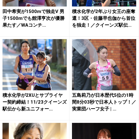
田中希実が1500mで独走V 男
積水化学が2年ぶり女王の座奪
子1500mでも館澤亨次が優勝
還！3区・佐藤早也伽から首位
果たす／WAコンチ...
を独走！／クイーンズ駅伝...
積水化学が2XUとサプライヤ
五島莉乃が日本歴代5位の1時
ー契約締結！11/23クイーンズ
間8分03秒で日本人トップ！／
駅伝から新ユニフォー...
実業団ハーフ女子 | ...