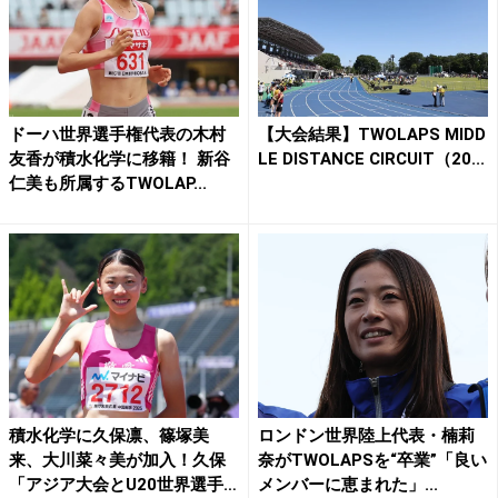
ドーハ世界選手権代表の木村
【大会結果】TWOLAPS MIDD
友香が積水化学に移籍！ 新谷
LE DISTANCE CIRCUIT（20...
仁美も所属するTWOLAP...
積水化学に久保凛、篠塚美
ロンドン世界陸上代表・楠莉
来、大川菜々美が加入！久保
奈がTWOLAPSを“卒業”「良い
「アジア大会とU20世界選手
メンバーに恵まれた」...