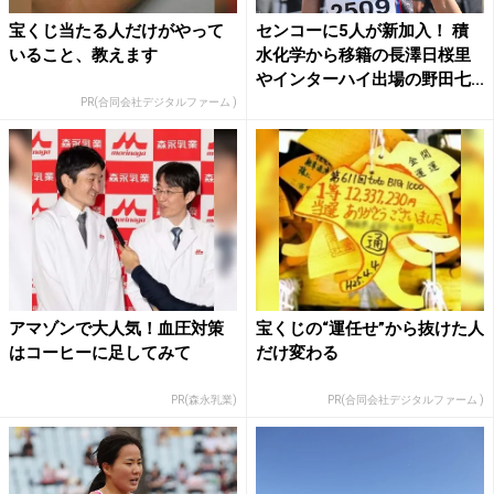
宝くじ当たる人だけがやって
センコーに5人が新加入！ 積
いること、教えます
水化学から移籍の長澤日桜里
やインターハイ出場の野田七...
PR(合同会社デジタルファーム )
アマゾンで大人気！血圧対策
宝くじの“運任せ”から抜けた人
はコーヒーに足してみて
だけ変わる
PR(森永乳業)
PR(合同会社デジタルファーム )