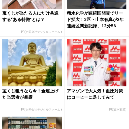
宝くじが当たる人にだけ共通
積水化学が連続区間賞でリー
する“ある特徴”とは？
ド拡大！2区・山本有真が2年
連続区間新記録、12分56...
PR(合同会社デジタルファーム )
宝くじ狙うなら今！金運上げ
アマゾンで大人気！血圧対策
た当選者が暴露
はコーヒーに足してみて
PR(合同会社デジタルファーム )
PR(森永乳業)