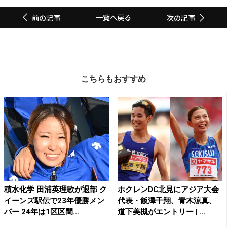
一覧へ戻る
前の記事
次の記事
こちらもおすすめ
積水化学 田浦英理歌が退部 ク
ホクレンDC北見にアジア大会
イーンズ駅伝で23年優勝メン
代表・飯澤千翔、青木涼真、
バー 24年は1区区間...
道下美槻がエントリー | ...