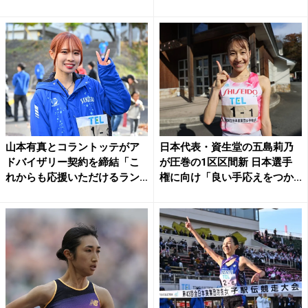
権...
山本有真とコラントッテがア
日本代表・資生堂の五島莉乃
ドバイザリー契約を締結「こ
が圧巻の1区区間新 日本選手
れからも応援いただけるラン
権に向け「良い手応えをつか...
ナ...