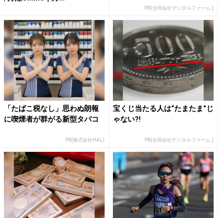
PR(合同会社デジタルファーム )
「たばこ税なし」思わぬ朗報
宝くじ当たる人は“たまたま”じ
に喫煙者が群がる新型タバコ
ゃない?!
PR(株式会社HAL)
PR(合同会社デジタルファーム )