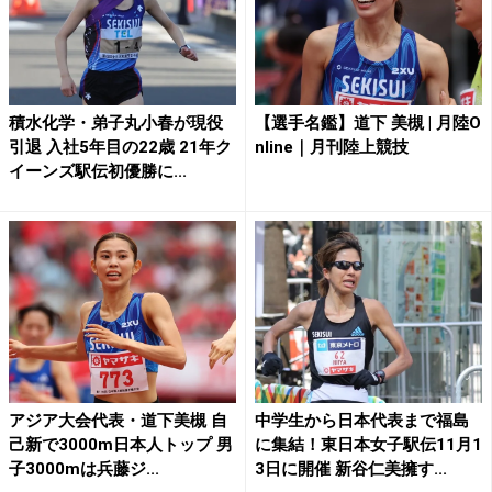
積水化学・弟子丸小春が現役
【選手名鑑】道下 美槻 | 月陸O
引退 入社5年目の22歳 21年ク
nline｜月刊陸上競技
イーンズ駅伝初優勝に...
アジア大会代表・道下美槻 自
中学生から日本代表まで福島
己新で3000m日本人トップ 男
に集結！東日本女子駅伝11月1
子3000mは兵藤ジ...
3日に開催 新谷仁美擁す...