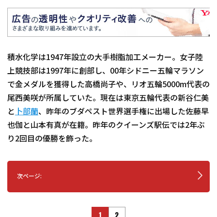
積水化学は1947年設立の大手樹脂加工メーカー。女子陸
上競技部は1997年に創部し、00年シドニー五輪マラソン
で金メダルを獲得した高橋尚子や、リオ五輪5000m代表の
尾西美咲が所属していた。現在は東京五輪代表の新谷仁美
と
卜部蘭
、昨年のブダペスト世界選手権に出場した佐藤早
也伽と山本有真が在籍。昨年のクイーンズ駅伝では2年ぶ
り2回目の優勝を飾った。
次ページ:
1
2