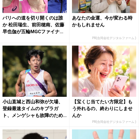
パリへの道を切り開くのは誰
あなたの金運、今が変わる時
か 松田瑞生、前田穂南、佐藤
かもしれません
早也伽が五輪MGCファイナ...
PR(合同会社デジタルファーム )
小山直城と西山和弥が欠場、
【宝くじ当てたい方限定】も
登録最速タイムのキプラガ
う外れるの、終わりにしませ
ト、メンゲシャも故障のため
んか
回避...
PR(合同会社デジタルファーム )