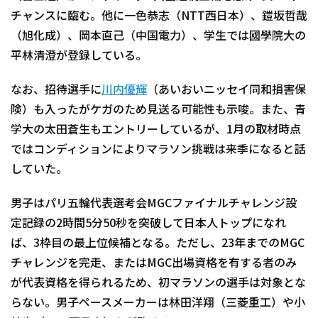
チャンスに臨む。他に一色恭志（NTT西日本）、鎧坂哲哉
（旭化成）、岡本直己（中国電力）、学生では國學院大の
平林清澄が登録している。
なお、招待選手に
川内優輝
（あいおいニッセイ同和損害保
険）も入ったがケガのため見送る可能性も示唆。また、青
学大の太田蒼生もエントリーしているが、1月の取材時点
ではコンディションによりマラソン挑戦は来季になると話
していた。
男子はパリ五輪代表選考会MGCファイナルチャレンジ設
定記録の2時間5分50秒を突破して日本人トップになれ
ば、3枠目の最上位候補となる。ただし、23年までのMGC
チャレンジを完走、またはMGC出場資格を有する者のみ
が代表資格を得られるため、初マラソンの選手は対象とな
らない。男子ペースメーカーは林田洋翔（三菱重工）や小