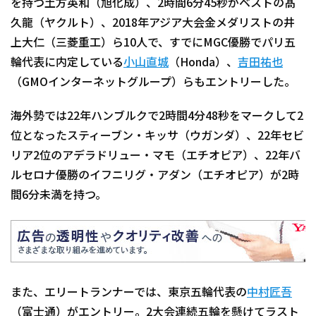
を持つ土方英和（旭化成）、2時間6分45秒がベストの髙
久龍（ヤクルト）、2018年アジア大会金メダリストの井
上大仁（三菱重工）ら10人で、すでにMGC優勝でパリ五
輪代表に内定している
小山直城
（Honda）、
吉田祐也
（GMOインターネットグループ）らもエントリーした。
海外勢では22年ハンブルクで2時間4分48秒をマークして2
位となったスティーブン・キッサ（ウガンダ）、22年セビ
リア2位のアデラドリュー・マモ（エチオピア）、22年バ
ルセロナ優勝のイフニリグ・アダン（エチオピア）が2時
間6分未満を持つ。
また、エリートランナーでは、東京五輪代表の
中村匠吾
（富士通）がエントリー。2大会連続五輪を懸けてラスト