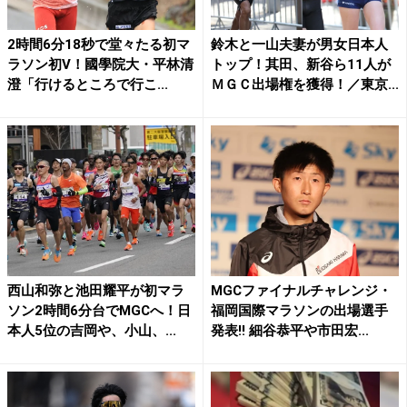
2時間6分18秒で堂々たる初マ
鈴木と一山夫妻が男女日本人
ラソン初V！國學院大・平林清
トップ！其田、新谷ら11人が
澄「行けるところで行こ...
ＭＧＣ出場権を獲得！／東京...
西山和弥と池田耀平が初マラ
MGCファイナルチャレンジ・
ソン2時間6分台でMGCへ！日
福岡国際マラソンの出場選手
本人5位の吉岡や、小山、...
発表!! 細谷恭平や市田宏...