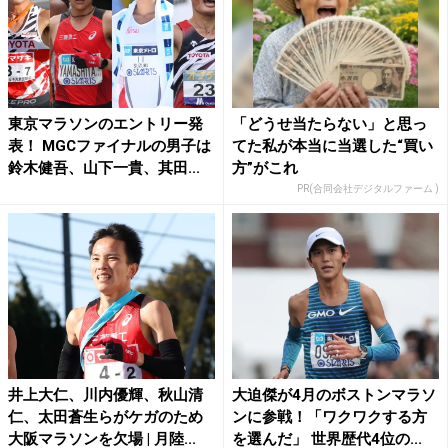
東京マラソンのエントリー発
「どうせ当たらない」と思っ
表！ MGCファイナルの男子は
てた私が本当に当選した“買い
鈴木健吾、山下一貴、其田...
方”がこれ
PR(合同会社デジタルファーム )
井上大仁、川内優輝、秋山清
大迫傑が4月のボストンマラソ
仁、太田蒼生らがケガのため
ンに参戦！「ワクワクする方
大阪マラソンを欠場 | 月陸...
を選んだ」 世界歴代4位の...