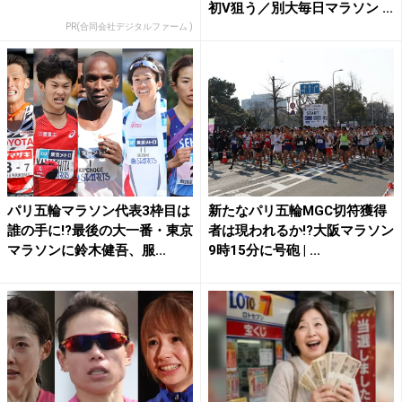
初V狙う／別大毎日マラソン ...
PR(合同会社デジタルファーム )
パリ五輪マラソン代表3枠目は
新たなパリ五輪MGC切符獲得
誰の手に!?最後の大一番・東京
者は現われるか!?大阪マラソン
マラソンに鈴木健吾、服...
9時15分に号砲 | ...