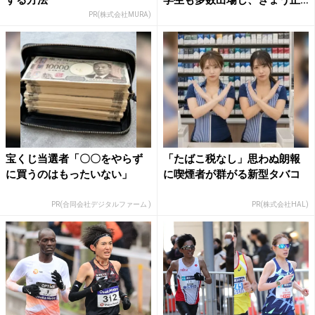
午...
PR(株式会社MURA)
宝くじ当選者「〇〇をやらず
「たばこ税なし」思わぬ朗報
に買うのはもったいない」
に喫煙者が群がる新型タバコ
PR(合同会社デジタルファーム )
PR(株式会社HAL)