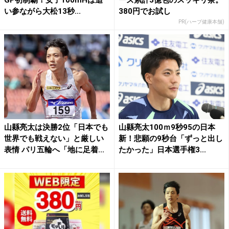
GP初制覇！女子100mHは追
ーズ累計3億包のスッキリ茶。
い参ながら大松13秒...
380円でお試し
PR(ハーブ健康本舗)
山縣亮太は決勝2位「日本でも
山縣亮太100ｍ9秒95の日本
世界でも戦えない」と厳しい
新！悲願の9秒台「ずっと出し
表情 パリ五輪へ「地に足着...
たかった」日本選手権3...