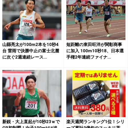
山縣亮太が100m2本を10秒4
短距離の東田旺洋が関彰商事
台 雷雨で決勝中止の富士北麓
に加入 100m10秒18、日本選
に次ぐ2週連続レース...
手権2年連続ファイナ...
新鋭・大上直起が10秒23ｗで
楽天週間ランキング1位！シリ