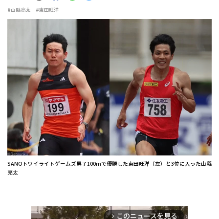
#山縣亮太
#東田旺洋
SANOトワイライトゲームズ男子100mで優勝した東田旺洋（左）と3位に入った山縣
亮太
このニュースを見る
arrow_forward_ios