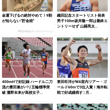
金運下げるの絶対やめて！9割
織田記念スタートリスト発表
が知らない“貯金術”
男子100m坂井隆一郎は最終エ
ントリーせず 山縣亮太...
PR(合同会社デジタルファーム )
400mHで好記録 ハードル二刀
東田旺洋がWA室内ツアー・ゴ
流の豊田兼がパリ五輪標準突
ールド60mで3位入賞！海外転
破 瀧野未来が高校女子...
戦で好成績残す | 月...