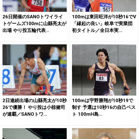
26日開催のSANOトワイライ
100mは東田旺洋が10秒16でV
トゲームズ100mに山縣亮太が
「縁起の良い」岐阜で実業団
出場 やり投五輪代表...
初タイトル／全日本実...
2日連続出場の山縣亮太が10秒
100mは宇野勝翔が10秒19で
26で優勝！ やり投は小椋健司
制す 予選は10秒16の自己ベス
が連覇／SANOトワ...
ト 100mH島...