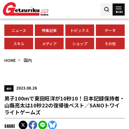
MENU
ニュース
特集記事
トピックス
データ
スキル
メディア
ショップ
その他
HOME
国内
2023.08.26
国内
男子100mで東田旺洋が10秒10！日本記録保持者・
山縣亮太は10秒22の復帰後ベスト／SANOトワイ
ライトゲームズ
SHARE