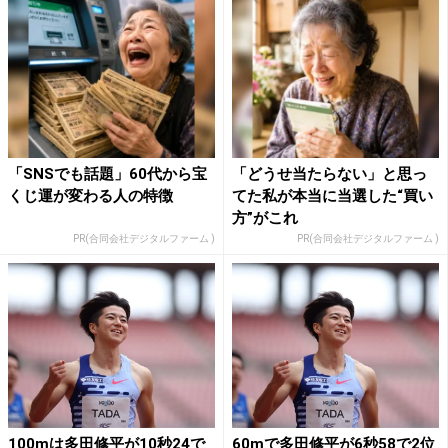
「SNSでも話題」60代から宝
「どうせ当たらない」と思っ
くじ運が変わる人の特徴
てた私が本当に当選した“買い
方”がこれ
PR(合同会社デジタルファーム )
PR(合同会社デジタルファーム )
100mは多田修平が10秒24で
60mで多田修平が6秒58で2位