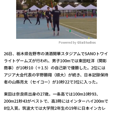
Powered by 
GliaStudios
Mute
26日、栃木県佐野市の清酒開華スタジアムでSANOトワイ
ライトゲームズが行われ、男子100mでは東田旺洋（関彰
商事）が10秒10（＋1.5）の自己新で優勝した。2位には
アジア大会代表の宇野勝翔（順大）が続き、日本記録保持
者の山縣亮太（セイコー）が10秒22で3位に入った。
東田は奈良県出身の27歳。一条高では100m10秒93、
200m21秒43がベストで、高3時にはインターハイ200mで
8位入賞。筑波大では大学院2年生の19年に日本インカレ