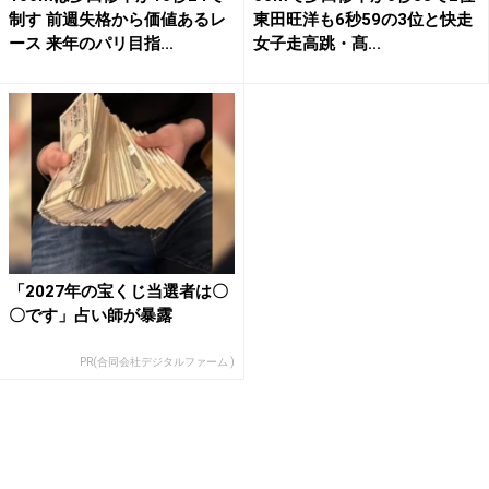
制す 前週失格から価値あるレ
東田旺洋も6秒59の3位と快走
ース 来年のパリ目指...
女子走高跳・髙...
「2027年の宝くじ当選者は〇
〇です」占い師が暴露
PR(合同会社デジタルファーム )