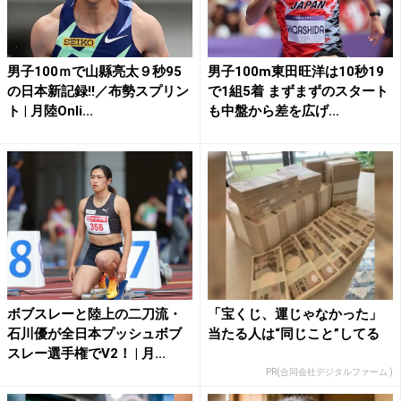
男子100ｍで山縣亮太９秒95
男子100m東田旺洋は10秒19
の日本新記録!!／布勢スプリン
で1組5着 まずまずのスタート
ト | 月陸Onli...
も中盤から差を広げ...
ボブスレーと陸上の二刀流・
「宝くじ、運じゃなかった」
石川優が全日本プッシュボブ
当たる人は“同じこと”してる
スレー選手権でV2！ | 月...
PR(合同会社デジタルファーム )