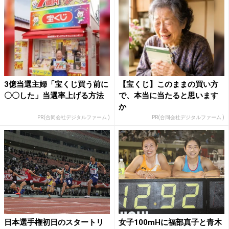
3億当選主婦「宝くじ買う前に
【宝くじ】このままの買い方
〇〇した」当選率上げる方法
で、本当に当たると思います
か
PR(合同会社デジタルファーム )
PR(合同会社デジタルファーム )
日本選手権初日のスタートリ
女子100mHに福部真子と青木