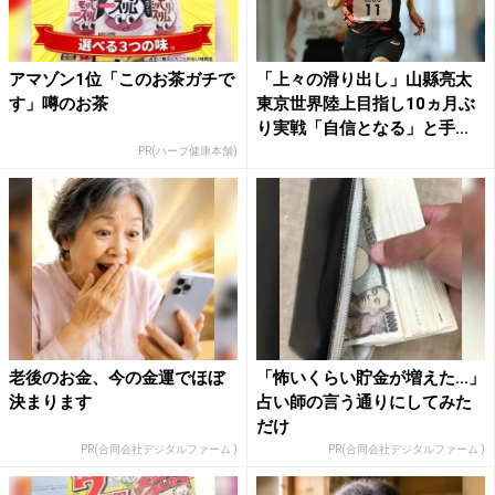
アマゾン1位「このお茶ガチで
「上々の滑り出し」山縣亮太
す」噂のお茶
東京世界陸上目指し10ヵ月ぶ
り実戦「自信となる」と手...
PR(ハーブ健康本舗)
老後のお金、今の金運でほぼ
「怖いくらい貯金が増えた…」
決まります
占い師の言う通りにしてみた
だけ
PR(合同会社デジタルファーム )
PR(合同会社デジタルファーム )