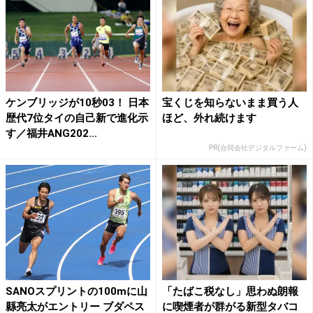
ケンブリッジが10秒03！ 日本
宝くじを知らないまま買う人
歴代7位タイの自己新で進化示
ほど、外れ続けます
す／福井ANG202...
PR(合同会社デジタルファーム)
SANOスプリントの100mに山
「たばこ税なし」思わぬ朗報
縣亮太がエントリー ブダペス
に喫煙者が群がる新型タバコ