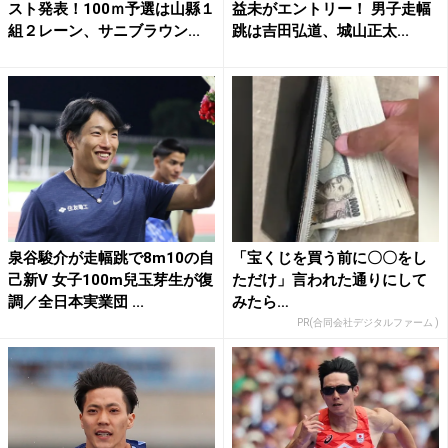
スト発表！100ｍ予選は山縣１
益未がエントリー！ 男子走幅
組２レーン、サニブラウン...
跳は吉田弘道、城山正太...
泉谷駿介が走幅跳で8m10の自
「宝くじを買う前に〇〇をし
己新V 女子100m兒玉芽生が復
ただけ」言われた通りにして
調／全日本実業団 ...
みたら…
PR(合同会社デジタルファーム )