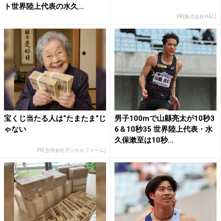
ト世界陸上代表の水久...
PR(株式会社HAL)
宝くじ当たる人は“たまたま”じ
男子100mで山縣亮太が10秒3
ゃない
6＆10秒35 世界陸上代表・水
久保漱至は10秒...
PR(合同会社デジタルファーム)