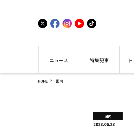
ニュース
特集記事
ト
国内
世界陸上
シュー
HOME
国内
駅伝
特集
インフ
箱根駅伝
学生長距離
編集部
大学
高校・中学
PR
高校
アラカルト
アイテ
国内
中学
プレゼ
2023.06.23
世界陸上
日本代表