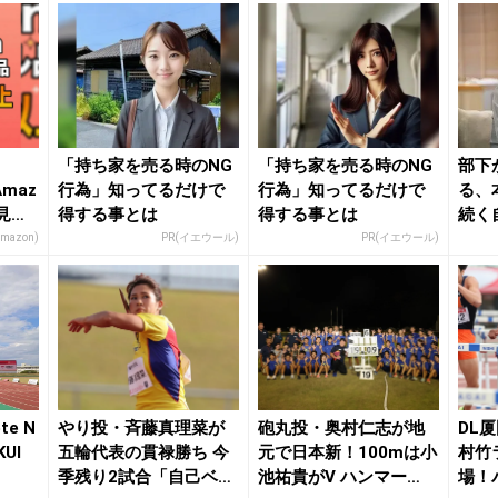
「持ち家を売る時のNG
「持ち家を売る時のNG
部下
maz
行為」知ってるだけで
行為」知ってるだけで
る、
見逃
得する事とは
得する事とは
続く
する
Amazon)
PR(イエウール)
PR(イエウール)
e N
やり投・斉藤真理菜が
砲丸投・奥村仁志が地
DL厦
KUI
五輪代表の貫禄勝ち 今
元で日本新！100mは小
村竹
季残り2試合「自己ベス
池祐貴がV ハンマー
場！