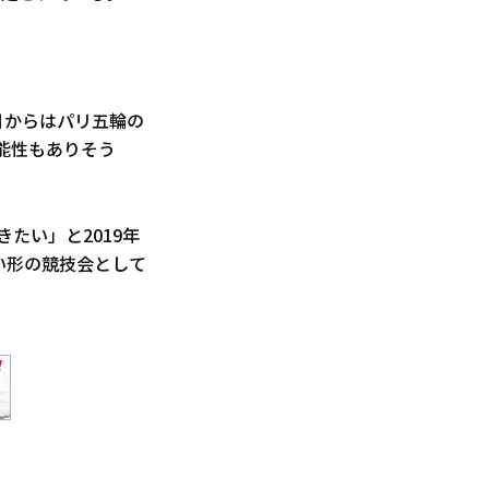
日からはパリ五輪の
能性もありそう
開きたい」と2019年
い形の競技会として