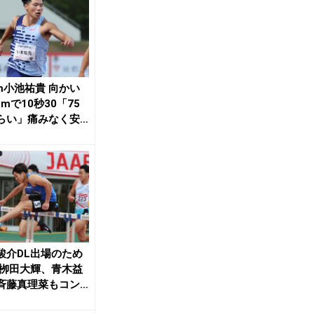
0m小池祐貴 向かい
3mで10秒30「75
らい」痛みなく安
情...
駿介DL出場のため
 栁田大輝、青木益
斉藤真理菜もコン
ョン調整の...