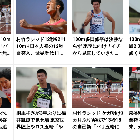
10ｍ
村竹ラシッド12秒92!!1
100m多田修平は決勝な
10
「パ
10mH日本人初の12秒
らず 来季に向け「イチ
風2.
と焦
台突入、世界歴代11位
から見直していきた
点く
タイ、...
い」／福井ナイト...
堵の表
小池、
桐生祥秀が3年ぶりに福
村竹ラシッド ケガ明け3
泉谷
泉谷
井凱旋で見せ場 東京世
ヵ月ぶり実戦で13秒18
棄権
も追
界陸上やロス五輪「や
の自己新「パリ五輪に
未、
.
っぱり100mで...
向けて準備し...
ディシ