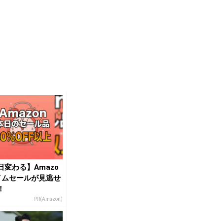
日変わる】Amazo
イムセールが見逃せ
！
PR(Amazon)