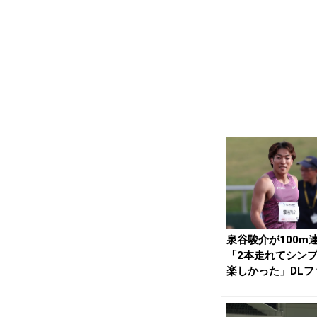
泉谷駿介が100m
「2本走れてシン
楽しかった」DLフ
ナル出場も決意...