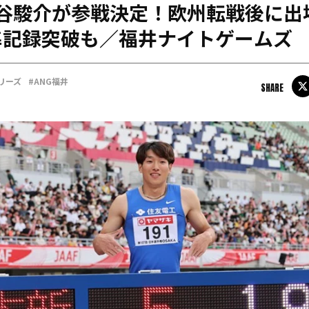
泉谷駿介が参戦決定！欧州転戦後に出
日本学連加盟大学
準記録突破も／福井ナイトゲームズ
リーズ
#ANG福井
SHARE