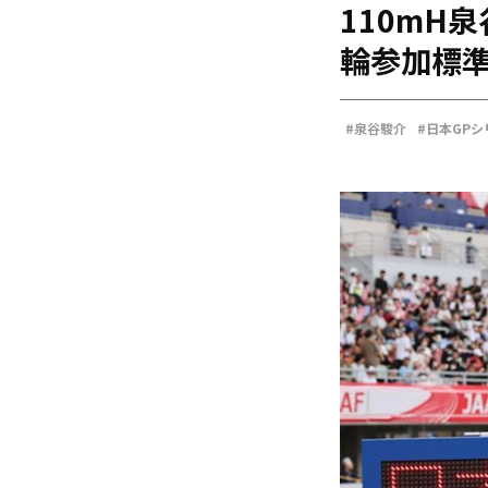
110mH
海外
五輪
輪参加標
好記録
大会結果
#泉谷駿介
#日本GPシ