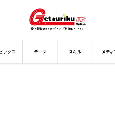
陸上競技Webメディア「月陸Online」
ピックス
データ
スキル
メディ
ズ
ランキング
トレーニング
インタビュー
ォ
最高記録
お役立ち情報
大会ギャラリ
コラム
世界大会
箱根駅伝
国内大会
写真記事
ム
駅伝データ
ント
選手名鑑
スケジュール
関連リンク