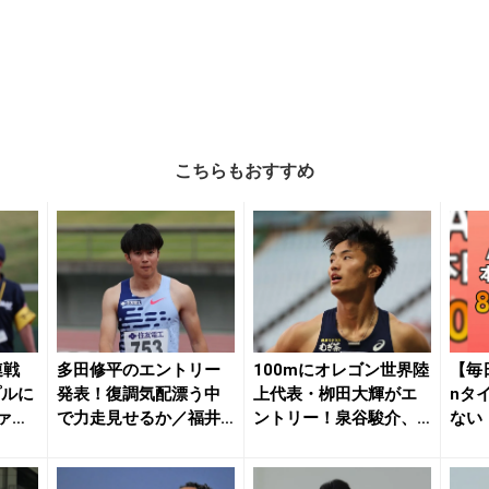
こちらもおすすめ
連戦
多田修平のエントリー
100mにオレゴン世界陸
【毎
プルに
発表！復調気配漂う中
上代表・栁田大輝がエ
nタ
ァイ
で力走見せるか／福井
ントリー！泉谷駿介、
ない
ナイトゲームズ | ...
福部真子ら今年も...