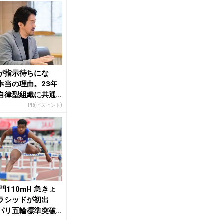
が指示待ちにな
本当の理由。23年
自律型組織に共通
「3つの要素」
PR(ビズヒント)
門110mH 急きょ
ラシッドが初出
パリ五輪標準突破