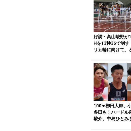
好調・高山峻野が1
Hを13秒36で制す
リ五輪に向けて」
らず／福井ナ...
100m栁田大輝、
多田も！ハードル
駿介、中島ひとみ
加！／福井ナイト..