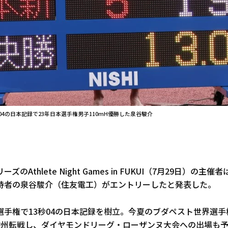
04の日本記録で23年日本選手権男子110mH優勝した泉谷駿介
のAthlete Night Games in FUKUI（7月29日）の主催
持者の泉谷駿介（住友電工）がエントリーしたと発表した。
選手権で13秒04の日本記録を樹立。今夏のブダペスト世界選
欧州転戦し、ダイヤモンドリーグ・ローザンヌ大会への出場も