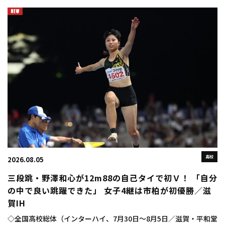
「DISC（DESCENTE INNOVATION STUDIO COMPLEX）
BUSAN（ディスクプサン）」にお […]
高校
2026.08.05
三段跳・野澤和心が12m88の自己タイで初Ｖ！ 「自分
の中で良い跳躍できた」 女子4継は市柏が初優勝／滋
賀IH
◇全国高校総体（インターハイ、7月30日～8月5日／滋賀・平和堂