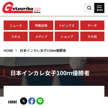
MENU
ニュース
特集記事
トピックス
データ
スキル
メディア
ショップ
その他
HOME
日本インカレ女子100ｍ優勝者
日本インカレ女子100ｍ優勝者
SHARE