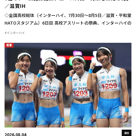
／滋賀IH
◇全国高校総体（インターハイ、7月30日～8月5日／滋賀・平和堂
HATOスタジアム）6日目 高校アスリートの祭典、インターハイの
6日目が行われ、男子4×100mリレーは市船橋（千葉）が高校歴代
#インターハイ
5位、学校別高校歴代3位のチ […]
高校
2026.08.04