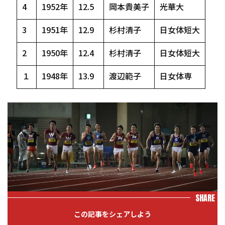
4
1952年
12.5
岡本貴美子
光華大
3
1951年
12.9
杉村清子
日女体短大
2
1950年
12.4
杉村清子
日女体短大
１
1948年
13.9
渡辺範子
日女体専
SHARE
この記事をシェアしよう