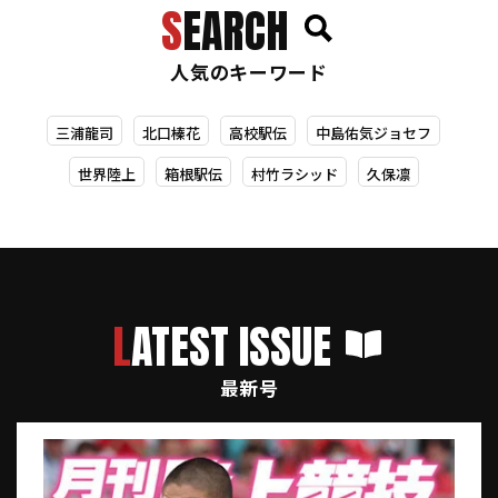
SEARCH
人気のキーワード
三浦龍司
北口榛花
高校駅伝
中島佑気ジョセフ
世界陸上
箱根駅伝
村竹ラシッド
久保凛
LATEST ISSUE
最新号