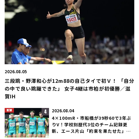
2026.08.05
三段跳・野澤和心が12m88の自己タイで初Ｖ！ 「自分
の中で良い跳躍できた」 女子4継は市柏が初優勝／滋
賀IH
4
2026.08.04
4×100mR・市船橋が39秒60で3年ぶ
りV！学校別歴代3位のチーム記録更
新、エース片山「約束を果たせた」／
滋賀IH