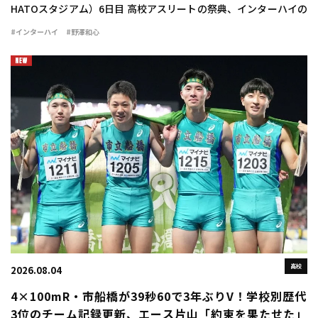
HATOスタジアム）6日目 高校アスリートの祭典、インターハイの
6日目が行われ、女子三段跳では野澤和心（甲府南2山梨）が
#インターハイ
#野澤和心
12m88（＋1.2）で優勝を飾った […]
高校
2026.08.04
4×100mR・市船橋が39秒60で3年ぶりV！学校別歴代
3位のチーム記録更新、エース片山「約束を果たせた」