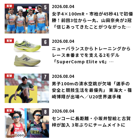
5
2026.08.04
女子4×100mR・市柏が45秒41で初優
勝！前回3位から一丸、山田奈央が2冠
「信じあってきたことがつながった」
／滋賀IH
6
2026.08.04
ニューバランスからトレーニングから
レース本番までを支える2モデル
「SuperComp Elite v6」
「SuperComp Rebel」が登場！
7
2026.08.04
男子100mの清水空跳が欠場「選手の
安全と競技生活を最優先」 東海大・篠
崎博翔が出場へ／U20世界選手権
8
2026.08.04
センコーに長距離・小坂井智絵と古賀
梓が加入 3年ぶりにチームメイトに