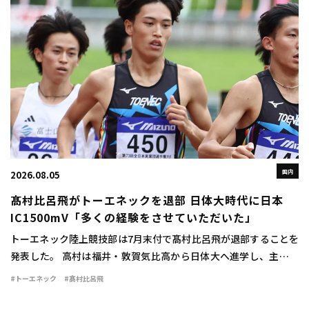
国内
2026.08.05
髙村比呂飛がトーエネックを退部 日体大時代に日本
IC1500mV「多くの経験をさせていただいた」
トーエネック陸上競技部は7月末付で髙村比呂飛が退部することを
発表した。 高村は福井・敦賀気比高から日体大へ進学し、主に中
距離で活躍。1500mで2年時に3分42秒76をマークすると、3、4年
#トーエネック
#髙村比呂飛
時には関東インカレ1500mで […]