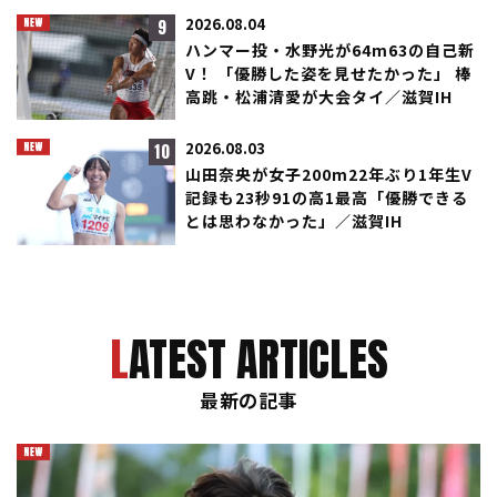
9
2026.08.04
ハンマー投・水野光が64m63の自己新
V！ 「優勝した姿を見せたかった」 棒
高跳・松浦清愛が大会タイ／滋賀IH
10
2026.08.03
山田奈央が女子200m22年ぶり1年生V
記録も23秒91の高1最高「優勝できる
とは思わなかった」／滋賀IH
LATEST ARTICLES
最新の記事