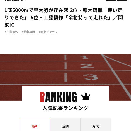
1部5000mで早大勢が存在感 2位・鈴木琉胤「良い走
りできた」 5位・工藤慎作「余裕持って走れた」／関
東IC
#工藤慎作
#鈴木琉胤
#関東インカレ
RANKING
人気記事ランキング
最新
週間
月間