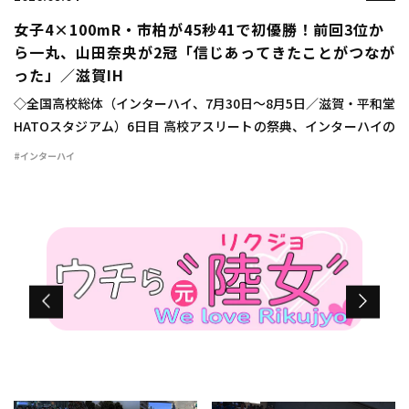
女子4×100mR・市柏が45秒41で初優勝！前回3位か
ら一丸、山田奈央が2冠「信じあってきたことがつなが
った」／滋賀IH
◇全国高校総体（インターハイ、7月30日～8月5日／滋賀・平和堂
HATOスタジアム）6日目 高校アスリートの祭典、インターハイの
6日目が行われ、女子4×100mリレーは市柏（千葉）が45秒41で
#インターハイ
初優勝を飾った。 広告の下 […]