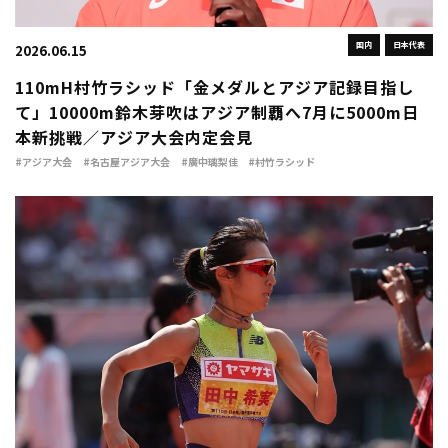
国内
日本代表
2026.06.15
110mH村竹ラシッド「金メダルとアジア記録目指し
て」10000m鈴木芽吹はアジア制覇へ7月に5000m日
本新挑戦／アジア大会内定会見
#アジア大会
#名古屋アジア大会
#廣中璃梨佳
#村竹ラシッド