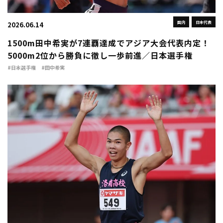
国内
日本代表
2026.06.14
1500m田中希実が7連覇達成でアジア大会代表内定！
5000m2位から勝負に徹し一歩前進／日本選手権
#日本選手権
#田中希実