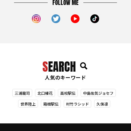
FOLLOW ME
SEARCH
人気のキーワード
三浦龍司
北口榛花
高校駅伝
中島佑気ジョセフ
世界陸上
箱根駅伝
村竹ラシッド
久保凛