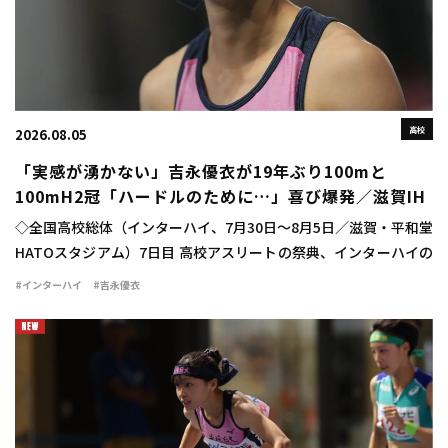
高校
2026.08.05
「実感が湧かない」吉永優衣が19年ぶり100mと
100mH2冠「ハードルのために…」喜び爆発／滋賀IH
◇全国高校総体（インターハイ、7月30日～8月5日／滋賀・平和堂
HATOスタジアム）7日目 高校アスリートの祭典、インターハイの
最終日に女子100mハードル決勝が行われ、吉永優衣（長崎日大
#インターハイ
#吉永優衣
3）が13秒44（-2.1）をマ […]