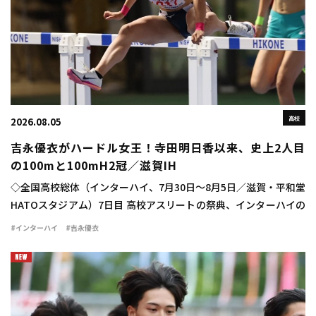
高校
2026.08.05
吉永優衣がハードル女王！寺田明日香以来、史上2人目
の100mと100mH2冠／滋賀IH
◇全国高校総体（インターハイ、7月30日～8月5日／滋賀・平和堂
HATOスタジアム）7日目 高校アスリートの祭典、インターハイの
最終日に女子100mハードル決勝が行われ、吉永優衣（長崎日大
#インターハイ
#吉永優衣
3）が13秒44（-2.1）をマ […]