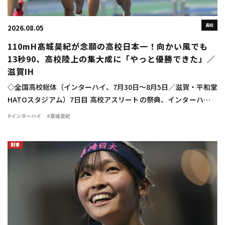
高校
2026.08.05
110mH髙城昊紀が念願の高校日本一！向かい風でも
13秒90、高校陸上の集大成に「やっと優勝できた」／
滋賀IH
◇全国高校総体（インターハイ、7月30日～8月5日／滋賀・平和堂
HATOスタジアム）7日目 高校アスリートの祭典、インターハイの
最終日に男子110mハードル決勝が行われ、髙城昊紀（宮崎西3）
#インターハイ
#髙城昊紀
が13秒90（－1.2）で念願 […]