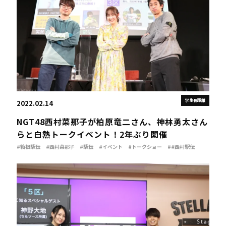
学生長距離
2022.02.14
NGT48西村菜那子が柏原竜二さん、神林勇太さん
らと白熱トークイベント！2年ぶり開催
#箱根駅伝
#西村菜那子
#駅伝
#イベント
#トークショー
##西村駅伝
#神林勇太
#柏原竜二
#鈴木塁人
#たむじょー