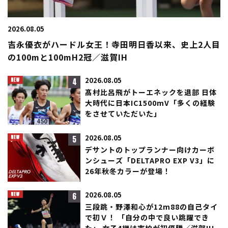
2026.08.05
吉永優衣がハードル女王！寺田明日香以来、史上2人目
の100mと100mH2冠／滋賀IH
4
2026.08.05
髙村比呂飛がトーエネックを退部 日体
大時代に日本IC1500mV「多くの経験
をさせていただいた」
5
2026.08.05
デサントのトップランナー向けカーボ
ンシューズ「DELTAPRO EXP V3」に
26年秋冬カラーが登場！
6
2026.08.05
三段跳・野澤和心が12m88の自己タイ
で初Ｖ！ 「自分の中で良い跳躍でき