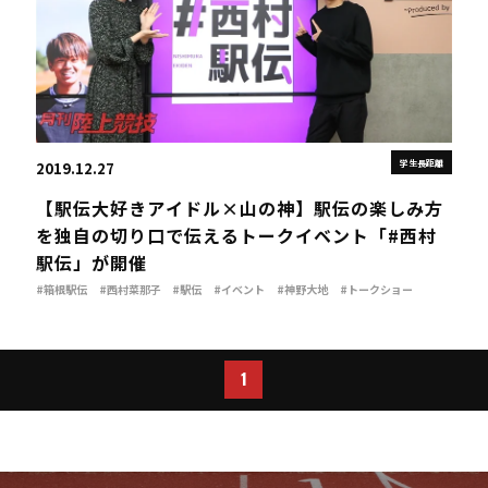
学生長距離
2019.12.27
【駅伝大好きアイドル×山の神】駅伝の楽しみ方
を独自の切り口で伝えるトークイベント「#西村
駅伝」が開催
#箱根駅伝
#西村菜那子
#駅伝
#イベント
#神野大地
#トークショー
##西村駅伝
1