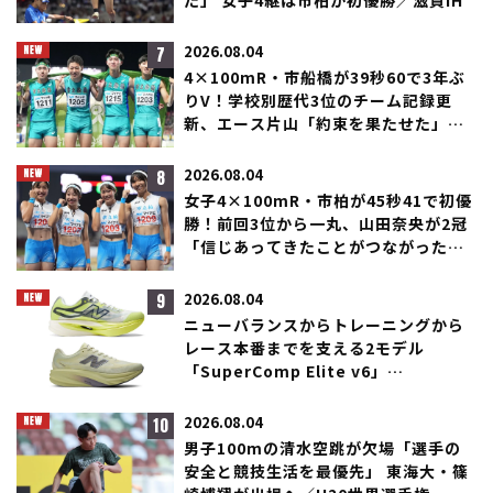
た」 女子4継は市柏が初優勝／滋賀IH
7
2026.08.04
4×100mR・市船橋が39秒60で3年ぶ
りV！学校別歴代3位のチーム記録更
新、エース片山「約束を果たせた」／
滋賀IH
8
2026.08.04
女子4×100mR・市柏が45秒41で初優
勝！前回3位から一丸、山田奈央が2冠
「信じあってきたことがつながった」
／滋賀IH
9
2026.08.04
ニューバランスからトレーニングから
レース本番までを支える2モデル
「SuperComp Elite v6」
「SuperComp Rebel」が登場！
10
2026.08.04
男子100mの清水空跳が欠場「選手の
安全と競技生活を最優先」 東海大・篠