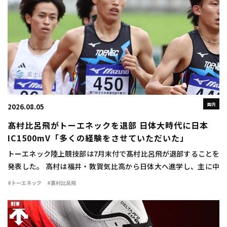
国内
2026.08.05
髙村比呂飛がトーエネックを退部 日体大時代に日本
IC1500mV「多くの経験をさせていただいた」
トーエネック陸上競技部は7月末付で髙村比呂飛が退部することを
発表した。 高村は福井・敦賀気比高から日体大へ進学し、主に中
距離で活躍。1500mで2年時に3分42秒76をマークすると、3、4年
#トーエネック
#髙村比呂飛
時には関東インカレ1500mで […]