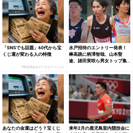
「SNSでも話題」60代から宝
水戸招待のエントリー発表！
くじ運が変わる人の特徴
棒高跳に柄澤智哉、山本聖
途、諸田実咲ら男女トップ集
結...
PR(合同会社デジタルファーム )
あなたの金運はどう？宝くじ
来年2月の鹿児島室内競技会に