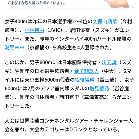
女子400mは昨年の日本選手権2～4位の
久保山晴菜
（今村
病院）、
小林茉由
（J.VIC）、岩田優奈（スズキ）がエン
トリー。また、昨年のインターハイ400mハードル優勝の
瀧野未来
（京都橘3）ら高校生も4人登録された。
このほか、男子600mには日本記録保持者・
川元奨
（スズ
キ）や昨年の日本選手権覇者・
金子魅玖人
（中大）、2マ
イルには東京五輪5000m代表の
松枝博輝
（富士通）、女子
600mには2月のアジア室内銀メダルの
塩見綾乃
（岩谷産
業）、昨年の国体覇者・西田有里（草津東高3）らがエン
トリーした。
大会は世界陸連コンチネンタルツアー・チャレンジャー大
会を兼ね、大会カテゴリーはDランクとなっている。