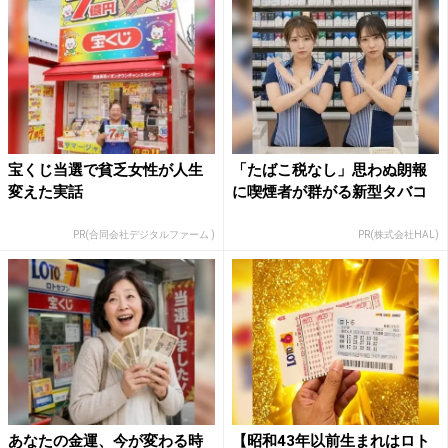
宝くじ当選で貧乏女性が人生
「たばこ税なし」思わぬ朗報
変えた実話
に喫煙者が群がる新型タバコ
PR(合同会社デジタルファーム )
PR(株式会社HAL)
あなたの金運、今が変わる時
【昭和43年以前生まれはロト