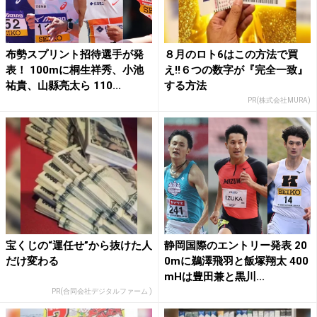
布勢スプリント招待選手が発
８月のロト6はこの方法で買
表！ 100mに桐生祥秀、小池
え!!６つの数字が『完全一致』
祐貴、山縣亮太ら 110...
する方法
PR(株式会社MURA)
宝くじの“運任せ”から抜けた人
静岡国際のエントリー発表 20
だけ変わる
0mに鵜澤飛羽と飯塚翔太 400
mHは豊田兼と黒川...
PR(合同会社デジタルファーム )