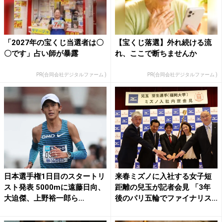
「2027年の宝くじ当選者は〇
【宝くじ落選】外れ続ける流
〇です」占い師が暴露
れ、ここで断ちませんか
PR(合同会社デジタルファーム )
PR(合同会社デジタルファーム )
日本選手権1日目のスタートリ
来春ミズノに入社する女子短
スト発表 5000mに遠藤日向、
距離の兒玉が記者会見 「3年
大迫傑、上野裕一郎ら...
後のパリ五輪でファイナリス...