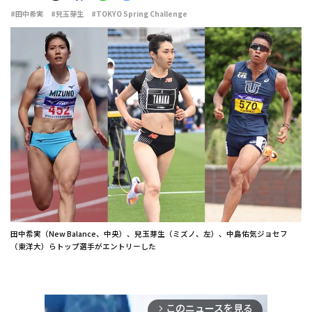
#田中希実
#兒玉芽生
#TOKYO Spring Challenge
田中希実（New Balance、中央）、兒玉芽生（ミズノ、左）、中島佑気ジョセフ
（東洋大）らトップ選手がエントリーした
このニュースを見る
arrow_forward_ios