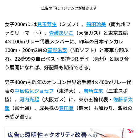
広告の下にコンテンツが続きます
女子200mには
兒玉芽生
（ミズノ）、
鶴田玲美
（南九州フ
ァミリーマート）、
壹岐あいこ
（大阪ガス）と東京五輪
4×100mリレー代表メンバーに、昨年の日本インカレ
100m・200m2冠の
青野朱李
（NDソフト）と豪華な顔ぶ
れ。22秒99の自己ベストを持つR.デイ（豪州）と競り合
う展開になれば、好記録も期待できる。
男子400mも昨年のオレゴン世界選手権4×400mリレー代
表の
中島佑気ジョセフ
（東洋大）、
岩崎立来
（三重スポ
協）、
河内光起
（大阪ガス）に、東京五輪代表・
佐藤拳太
郎
（富士通）、成長株の
豊田兼
（慶大）も加わり、激戦の
予感が漂う。