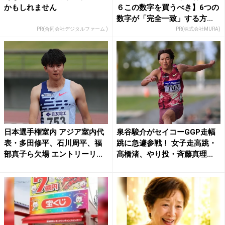
かもしれません
６この数字を買うべき】6つの
数字が「完全一致」する方...
PR(合同会社デジタルファーム )
PR(株式会社MURA)
日本選手権室内 アジア室内代
泉谷駿介がセイコーGGP走幅
表・多田修平、石川周平、福
跳に急遽参戦！ 女子走高跳・
部真子ら欠場 エントリーリ...
髙橋渚、やり投・斉藤真理...