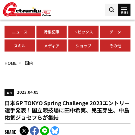
MENU
ニュース
特集記事
トピックス
データ
スキル
メディア
ショップ
その他
HOME
国内
2023.04.05
国内
日本GP TOKYO Spring Challenge 2023エントリー
選手発表！国立競技場に田中希実、兒玉芽生、中島
佑気ジョセフらが集結
SHARE