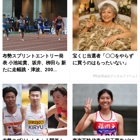
布勢スプリントエントリー発
宝くじ当選者「〇〇をやらず
表 小池祐貴、坂井、栁田ら 新
に買うのはもったいない」
たに走幅跳・津波、200...
PR(合同会社デジタルファーム )