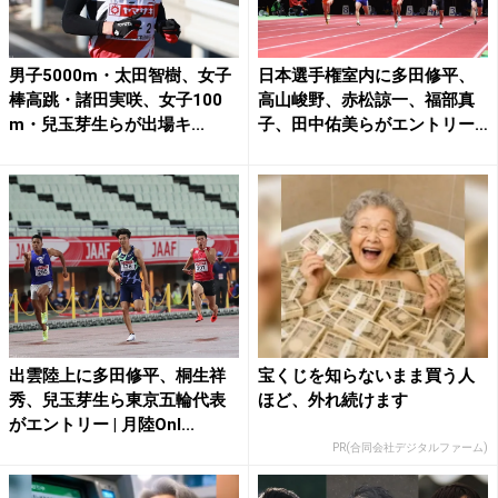
男子5000m・太田智樹、女子
日本選手権室内に多田修平、
棒高跳・諸田実咲、女子100
高山峻野、赤松諒一、福部真
m・兒玉芽生らが出場キ...
子、田中佑美らがエントリー
...
出雲陸上に多田修平、桐生祥
宝くじを知らないまま買う人
秀、兒玉芽生ら東京五輪代表
ほど、外れ続けます
がエントリー | 月陸Onl...
PR(合同会社デジタルファーム)