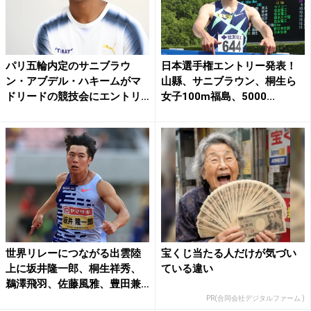
パリ五輪内定のサニブラウ
日本選手権エントリー発表！
ン・アブデル・ハキームがマ
山縣、サニブラウン、桐生ら
ドリードの競技会にエントリ
女子100m福島、5000...
ー ...
世界リレーにつながる出雲陸
宝くじ当たる人だけが気づい
上に坂井隆一郎、桐生祥秀、
ている違い
鵜澤飛羽、佐藤風雅、豊田兼
ら...
PR(合同会社デジタルファーム )