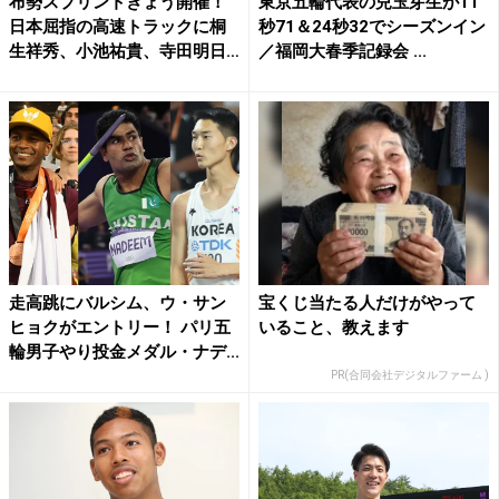
布勢スプリントきょう開催！
東京五輪代表の兒玉芽生が11
日本屈指の高速トラックに桐
秒71＆24秒32でシーズンイン
生祥秀、小池祐貴、寺田明日
／福岡大春季記録会 ...
香...
走高跳にバルシム、ウ・サン
宝くじ当たる人だけがやって
ヒョクがエントリー！ パリ五
いること、教えます
輪男子やり投金メダル・ナデ...
PR(合同会社デジタルファーム )