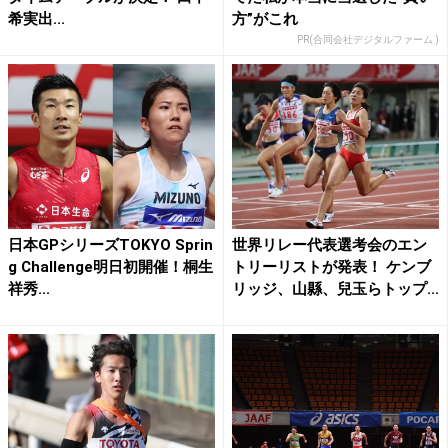
希実出...
方”がこれ
PR(合同会社デジタルファーム )
日本GPシリーズTOKYO Sprin
世界リレー代表選考会のエン
g Challenge明日初開催！桐生
トリーリストが発表！ ケンブ
祥秀...
リッジ、山縣、兒玉らトップ...