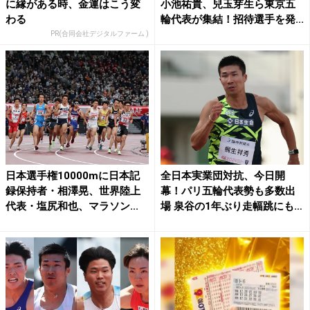
に縁がある時、金運はこう変
小池祐貴、兒玉芽生ら東京五
わる
輪代表が集結！招待選手を発...
PR(合同会社デジタルファーム )
日本選手権10000mに日本記
全日本実業団対抗、今日開
録保持者・相澤晃、世界陸上
幕！パリ五輪代表勢も多数出
代表・塩尻和也、マラソン...
場 泉谷の1年ぶり走幅跳にも
注...