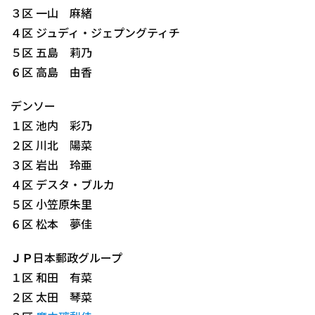
３区 一山 麻緒
４区 ジュディ・ジェプングティチ
５区 五島 莉乃
６区 高島 由香
デンソー
１区 池内 彩乃
２区 川北 陽菜
３区 岩出 玲亜
４区 デスタ・ブルカ
５区 小笠原朱里
６区 松本 夢佳
ＪＰ日本郵政グループ
１区 和田 有菜
２区 太田 琴菜