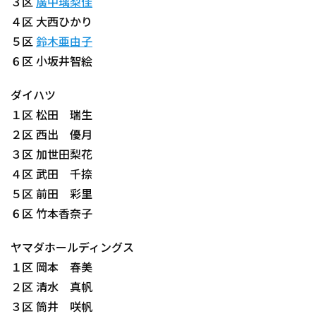
３区
廣中璃梨佳
４区 大西ひかり
５区
鈴木亜由子
６区 小坂井智絵
ダイハツ
１区 松田 瑞生
２区 西出 優月
３区 加世田梨花
４区 武田 千捺
５区 前田 彩里
６区 竹本香奈子
ヤマダホールディングス
１区 岡本 春美
２区 清水 真帆
３区 筒井 咲帆