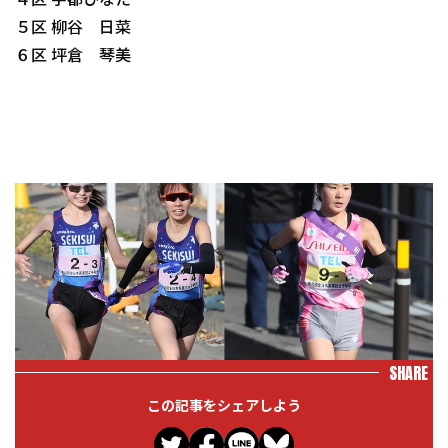
４区 宇都ひなた
５区 柳谷 日菜
６区 坪倉 琴美
SHARE
この記事をシェアしよう