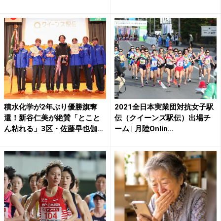
積水化学が2年ぶり優勝旗奪
2021全日本実業団対抗女子駅
還！新谷仁美が絶賛「とこと
伝（クイーンズ駅伝）出場チ
ん粘れる」3区・佐藤早也伽
ーム | 月陸Onlin...
の...