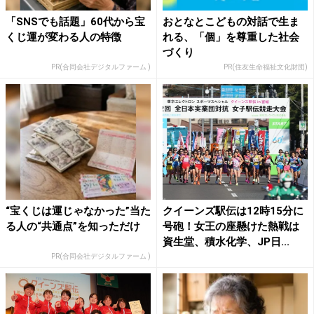
「SNSでも話題」60代から宝
おとなとこどもの対話で生ま
くじ運が変わる人の特徴
れる、「個」を尊重した社会
づくり
PR(合同会社デジタルファーム )
PR(住友生命福祉文化財団)
“宝くじは運じゃなかった”当た
クイーンズ駅伝は12時15分に
る人の“共通点”を知っただけ
号砲！女王の座懸けた熱戦は
資生堂、積水化学、JP日...
PR(合同会社デジタルファーム )