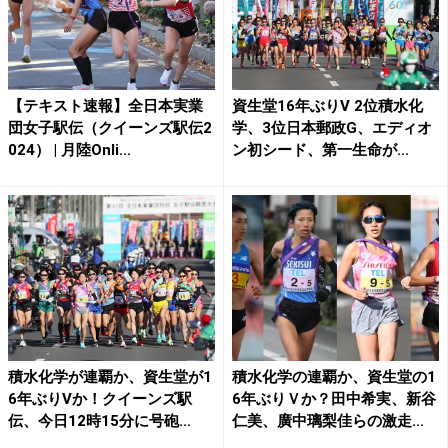
【テキスト速報】全日本実業
資生堂16年ぶりV 2位積水化
団女子駅伝（クイーンズ駅伝2
学、3位日本郵政G、エディオ
024） | 月陸Onli...
ン初シード、第一生命が...
積水化学が連覇か、資生堂が1
積水化学の連覇か、資生堂の1
6年ぶりVか！クイーンズ駅
6年ぶりＶか？田中希実、新谷
伝、今日12時15分に号砲...
仁美、廣中璃梨佳らの激走...