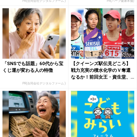
PR(合同会社デジタルファーム )
PR(ハーブ健康本舗)
「SNSでも話題」60代から宝
【クイーンズ駅伝見どころ】
くじ運が変わる人の特徴
戦力充実の積水化学のＶ奪還
なるか！前回女王・資生堂、
3...
PR(合同会社デジタルファーム )