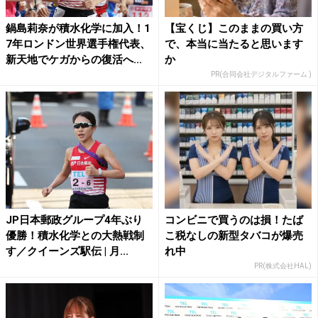
鍋島莉奈が積水化学に加入！1
【宝くじ】このままの買い方
7年ロンドン世界選手権代表、
で、本当に当たると思います
新天地でケガからの復活へ...
か
PR(合同会社デジタルファーム )
JP日本郵政グループ4年ぶり
コンビニで買うのは損！たば
優勝！積水化学との大熱戦制
こ税なしの新型タバコが爆売
す／クイーンズ駅伝 | 月...
れ中
PR(株式会社HAL)