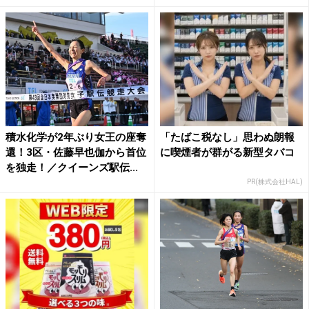
積水化学が2年ぶり女王の座奪
「たばこ税なし」思わぬ朗報
還！3区・佐藤早也伽から首位
に喫煙者が群がる新型タバコ
を独走！／クイーンズ駅伝...
PR(株式会社HAL)