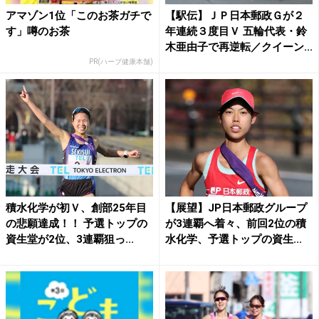
アマゾン1位「このお茶ガチで
【駅伝】ＪＰ日本郵政Ｇが２
す」噂のお茶
年連続３度目Ｖ 五輪代表・鈴
木亜由子で再逆転／クイーン...
PR(ハーブ健康本舗)
積水化学が初Ｖ、創部25年目
【展望】JP日本郵政グループ
の悲願達成！！ 予選トップの
が3連覇へ着々、前回2位の積
資生堂が2位、3連覇狙っ...
水化学、予選トップの資生...