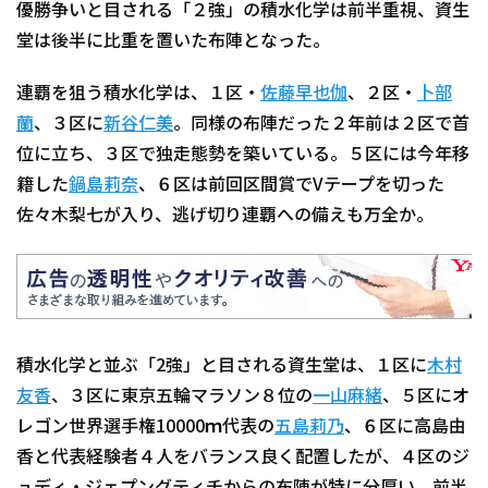
優勝争いと目される「２強」の積水化学は前半重視、資生
堂は後半に比重を置いた布陣となった。
連覇を狙う積水化学は、１区・
佐藤早也伽
、２区・
卜部
蘭
、３区に
新谷仁美
。同様の布陣だった２年前は２区で首
位に立ち、３区で独走態勢を築いている。５区には今年移
籍した
鍋島莉奈
、６区は前回区間賞でVテープを切った
佐々木梨七が入り、逃げ切り連覇への備えも万全か。
積水化学と並ぶ「2強」と目される資生堂は、１区に
木村
友香
、３区に東京五輪マラソン８位の
一山麻緒
、５区にオ
レゴン世界選手権10000ｍ代表の
五島莉乃
、６区に高島由
香と代表経験者４人をバランス良く配置したが、４区のジ