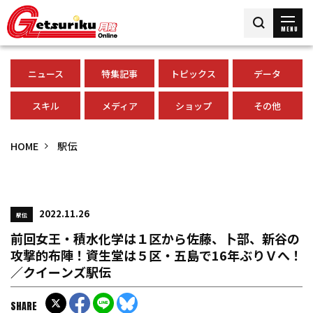
MENU
ニュース
特集記事
トピックス
データ
スキル
メディア
ショップ
その他
HOME
駅伝
2022.11.26
駅伝
前回女王・積水化学は１区から佐藤、卜部、新谷の
攻撃的布陣！資生堂は５区・五島で16年ぶりＶへ！
／クイーンズ駅伝
SHARE