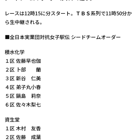
レースは12時15に分スタート。ＴＢＳ系列で11時50分か
ら生中継される。
■全日本実業団対抗女子駅伝 シードチームオーダー
積水化学
１区 佐藤早也伽
２区 卜部 蘭
３区 新谷 仁美
４区 弟子丸小春
５区 鍋島 莉奈
６区 佐々木梨七
資生堂
１区 木村 友香
２区 佐藤 成葉