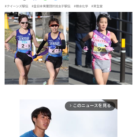
#クイーンズ駅伝
#全日本実業団対抗女子駅伝
#積水化学
#資生堂
このニュースを見る
arrow_forward_ios