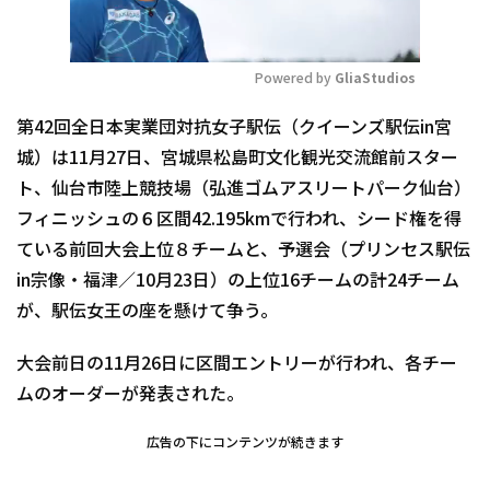
Powered by 
GliaStudios
Mute
第42回全日本実業団対抗女子駅伝（クイーンズ駅伝in宮
城）は11月27日、宮城県松島町文化観光交流館前スター
ト、仙台市陸上競技場（弘進ゴムアスリートパーク仙台）
フィニッシュの６区間42.195kmで行われ、シード権を得
ている前回大会上位８チームと、予選会（プリンセス駅伝
in宗像・福津／10月23日）の上位16チームの計24チーム
が、駅伝女王の座を懸けて争う。
大会前日の11月26日に区間エントリーが行われ、各チー
ムのオーダーが発表された。
広告の下にコンテンツが続きます