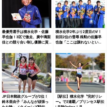
最優秀選手は積水化学・佐藤
積水化学2年ぶり2度目のV！
早也伽！3区で激走、廣中璃梨
前回2位の雪辱 殊勲の佐藤早
佳との競り合い制し優勝に貢...
也伽「ここは譲れないとい...
JP日本郵政グループが2位！
【駅伝】積水化学〝完封リレ
鈴木亜由子「みんなが頑張っ
ー〟で2連覇／プリンセス駅伝
たお陰」／クイーンズ駅伝 ...
| 月陸Online｜月...