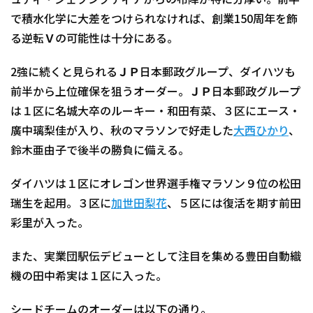
ュディ・ジェプングティチからの布陣が特に分厚い。前半
で積水化学に大差をつけられなければ、創業150周年を飾
る逆転Ｖの可能性は十分にある。
2強に続くと見られるＪＰ日本郵政グループ、ダイハツも
前半から上位確保を狙うオーダー。ＪＰ日本郵政グループ
は１区に名城大卒のルーキー・和田有菜、３区にエース・
廣中璃梨佳が入り、秋のマラソンで好走した
大西ひかり
、
鈴木亜由子で後半の勝負に備える。
ダイハツは１区にオレゴン世界選手権マラソン９位の松田
瑞生を起用。３区に
加世田梨花
、５区には復活を期す前田
彩里が入った。
また、実業団駅伝デビューとして注目を集める豊田自動織
機の田中希実は１区に入った。
シードチームのオーダーは以下の通り。