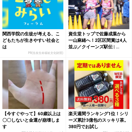
関西学院の生徒が考える、こ
資生堂トップで佐藤成葉から
どもたちが生きやすい社会と
一山麻緒へ！2区区間賞は4人
は
並ぶ／クイーンズ駅伝 | ...
PR(住友生命福祉文化財団)
【今すぐやって】60歳以上は
楽天週間ランキング1位！シリ
〇〇しないと金運が崩壊しま
ーズ累計3億包のスッキリ茶。
す
380円でお試し