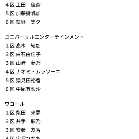
４区 土田 佳奈
５区 加藤詩帆加
６区 荻野 実夕
ユニバーサルエンターテインメント
１区 髙木 結加
２区 白石由佳子
３区 山﨑 夢乃
４区 ナオミ・ムッソーニ
５区 猿見田裕香
６区 中尾有梨沙
ワコール
１区 柴田 来夢
２区 井手 彩乃
３区 安藤 友香