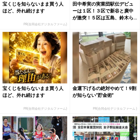
宝くじを知らないまま買う人
田中希実の実業団駅伝デビュ
ほど、外れ続けます
ーは１区！３区で新谷と廣中
が激突！５区は五島、鈴木ら
が...
PR(合同会社デジタルファーム)
宝くじを知らないまま買う人
金運下げるの絶対やめて！9割
ほど、外れ続けます
が知らない“貯金術”
PR(合同会社デジタルファーム)
PR(合同会社デジタルファーム )