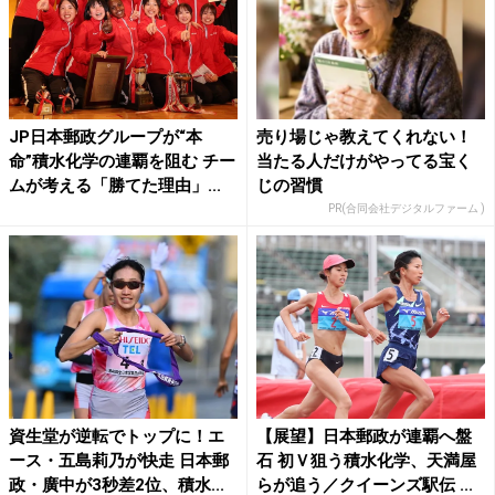
JP日本郵政グループが“本
売り場じゃ教えてくれない！
命”積水化学の連覇を阻む チー
当たる人だけがやってる宝く
ムが考える「勝てた理由」...
じの習慣
PR(合同会社デジタルファーム )
資生堂が逆転でトップに！エ
【展望】日本郵政が連覇へ盤
ース・五島莉乃が快走 日本郵
石 初Ｖ狙う積水化学、天満屋
政・廣中が3秒差2位、積水...
らが追う／クイーンズ駅伝 ...