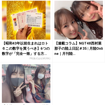
【昭和43年以前生まれはロト
【連載コラム】NGT48西村菜
６この数字を買うべき】6つの
那子の陸上日記＃35 | 月陸Onli
数字が「完全一致」する方...
ne｜月刊陸...
PR(株式会社MURA)