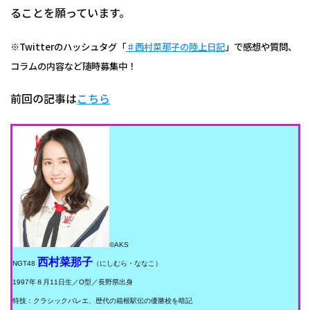
ることを願っています。
※Twitterのハッシュタグ「
♯西村菜那子の陸上日記
」で感想や質問、
コラムの内容など随時募集中！
前回の記事は
こちら
©️AKS
西村菜那子
NGT48
（にしむら・ななこ）
1997年８月11日生／O型／長野県出身
特技：クラシックバレエ、歴代の箱根駅伝の優勝校を暗記