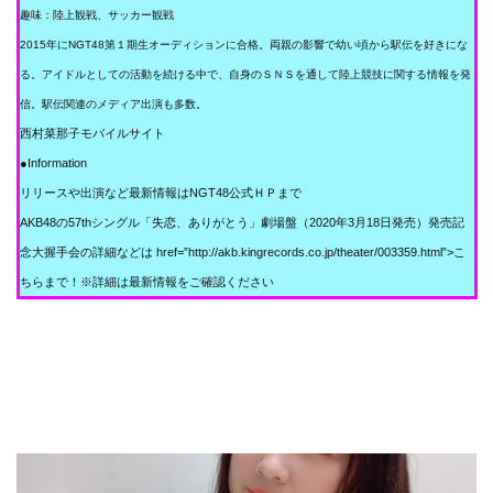
趣味：陸上観戦、サッカー観戦
2015年にNGT48第１期生オーディションに合格。両親の影響で幼い頃から駅伝を好きにな
る。アイドルとしての活動を続ける中で、自身のＳＮＳを通して陸上競技に関する情報を発
信。駅伝関連のメディア出演も多数。
西村菜那子モバイルサイト
●Information
リリースや出演など最新情報は
NGT48公式ＨＰ
まで
AKB48の57thシングル「失恋、ありがとう」劇場盤（2020年3月18日発売）発売記
念大握手会の詳細などは href=”http://akb.kingrecords.co.jp/theater/003359.html”>こ
ちらまで！※詳細は最新情報をご確認ください