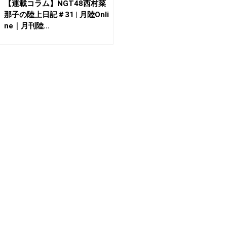
【連載コラム】NGT48西村菜
那子の陸上日記＃31 | 月陸Onli
ne｜月刊陸...