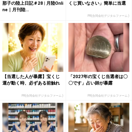
那子の陸上日記＃28 | 月陸Onli
くじ買いなさい」簡単に当選
ne｜月刊陸...
PR(合同会社デジタルファーム )
【当選した人が暴露】宝くじ
「2027年の宝くじ当選者は〇
運が動く時、必ずある前触れ
〇です」占い師が暴露
PR(合同会社デジタルファーム )
PR(合同会社デジタルファーム )