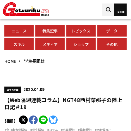
MENU
ニュース
特集記事
トピックス
データ
スキル
メディア
ショップ
その他
HOME
学生長距離
2020.04.09
学生長距離
【Web隔週連載コラム】NGT48西村菜那子の陸上
日記＃19
SHARE
#全日本大学駅伝
#学生駅伝
#コラム
#出雲駅伝
#箱根駅伝
#西村菜那子