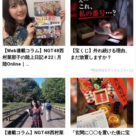
【Web連載コラム】NGT48西
【宝くじ】外れ続ける理由、
村菜那子の陸上日記＃22 | 月
まだ放置しますか？
陸Online｜...
PR(合同会社デジタルファーム)
【連載コラム】NGT48西村菜
「玄関に〇〇を置いた後に宝