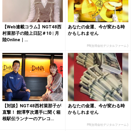
【Web連載コラム】NGT48西
あなたの金運、今が変わる時
村菜那子の陸上日記＃10 | 月
かもしれません
陸Online｜...
PR(合同会社デジタルファーム )
【対談】NGT48西村菜那子が
あなたの金運、今が変わる時
直撃！ 館澤亨次選手に聞く箱
かもしれません
根駅伝ランナーのアレコ...
PR(合同会社デジタルファーム )