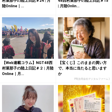
村菜那子の陸上日記＃24 | 月
48西村菜那子の陸上日記＃15
陸Online｜...
| 月陸Onlin...
【Web連載コラム】NGT48西
【宝くじ】このままの買い方
村菜那子の陸上日記＃２ | 月陸
で、本当に当たると思います
Online｜月...
か
PR(合同会社デジタルファーム )