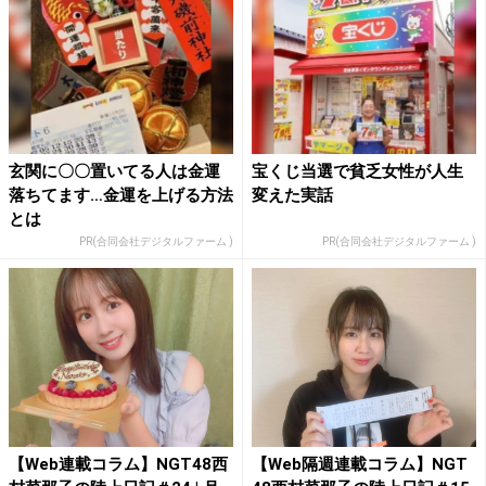
玄関に〇〇置いてる人は金運
宝くじ当選で貧乏女性が人生
落ちてます…金運を上げる方法
変えた実話
とは
PR(合同会社デジタルファーム )
PR(合同会社デジタルファーム )
【Web連載コラム】NGT48西
【Web隔週連載コラム】NGT