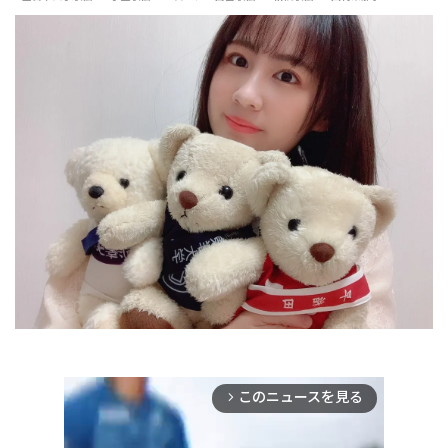
#麗澤大
このニュースを見る
arrow_forward_ios