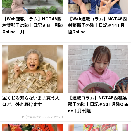
【Web連載コラム】NGT48西
【Web連載コラム】NGT48西
村菜那子の陸上日記＃８ | 月陸
村菜那子の陸上日記＃14 | 月
Online｜月...
陸Online｜...
宝くじを知らないまま買う人
【連載コラム】NGT48西村菜
ほど、外れ続けます
那子の陸上日記＃30 | 月陸Onli
ne｜月刊陸...
PR(合同会社デジタルファーム)