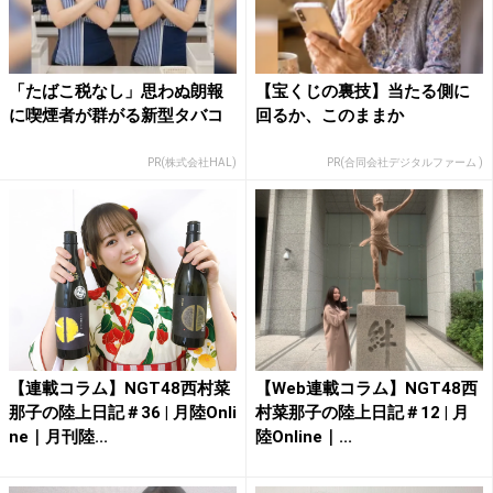
「たばこ税なし」思わぬ朗報
【宝くじの裏技】当たる側に
に喫煙者が群がる新型タバコ
回るか、このままか
PR(株式会社HAL)
PR(合同会社デジタルファーム )
【連載コラム】NGT48西村菜
【Web連載コラム】NGT48西
那子の陸上日記＃36 | 月陸Onli
村菜那子の陸上日記＃12 | 月
ne｜月刊陸...
陸Online｜...