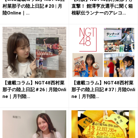
村菜那子の陸上日記＃20 | 月
直撃！ 館澤亨次選手に聞く箱
陸Online｜...
根駅伝ランナーのアレコ...
【連載コラム】NGT48西村菜
【連載コラム】NGT48西村菜
那子の陸上日記＃26 | 月陸Onli
那子の陸上日記＃37 | 月陸Onli
ne｜月刊陸...
ne｜月刊陸...