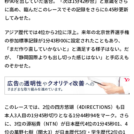
秒90を出していた落合。「次は1分42秒台」と意識をさら
に高め、臨んだこのレースでその記録をさらに0.45秒更新
してみせた。
アジア歴代では4位から2位に浮上。来年の北京世界選手権
の参加標準記録が1分43秒00に設定されたこともあり、
「まだ作り直していかないと」と満足する様子はない。だ
が、「静岡国際よりも出し切った感じはない」と手応えも
のぞかせた。
このレースでは、2位の四方悠瑚（4DIRECTIONS）も日
本人3人目の1分45秒切りとなる1分44秒94をマーク。さら
に、3位の源裕貴（NTN）が日本歴代4位の1分45秒01、4
位の萬野七樹（関大3）が日本歴代5位・学生歴代2位の1