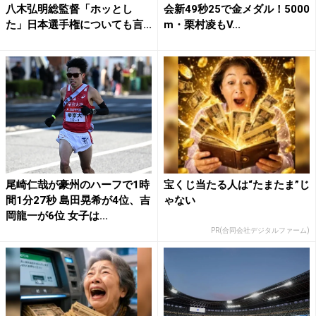
八木弘明総監督「ホッとし
会新49秒25で金メダル！5000
た」日本選手権についても言...
m・栗村凌もV...
尾崎仁哉が豪州のハーフで1時
宝くじ当たる人は“たまたま”じ
間1分27秒 島田晃希が4位、吉
ゃない
岡龍一が6位 女子は...
PR(合同会社デジタルファーム)