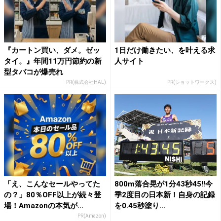
『カートン買い、ダメ。ゼッ
1日だけ働きたい、を叶える求
タイ。』年間11万円節約の新
人サイト
型タバコが爆売れ
PR(株式会社HAL)
PR(ショットワークス)
「え、こんなセールやってた
800m落合晃が1分43秒45!!今
の？」80％OFF以上が続々登
季2度目の日本新！自身の記録
場！Amazonの本気が...
を0.45秒塗り...
PR(Amazon)