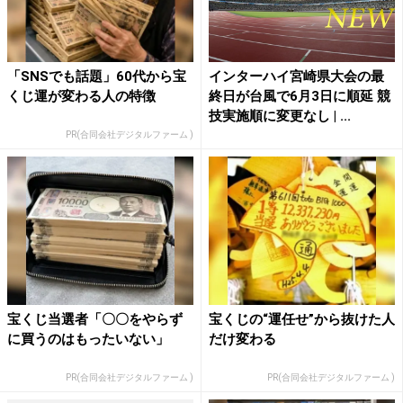
「SNSでも話題」60代から宝
インターハイ宮崎県大会の最
くじ運が変わる人の特徴
終日が台風で6月3日に順延 競
技実施順に変更なし | ...
PR(合同会社デジタルファーム )
宝くじ当選者「〇〇をやらず
宝くじの“運任せ”から抜けた人
に買うのはもったいない」
だけ変わる
PR(合同会社デジタルファーム )
PR(合同会社デジタルファーム )