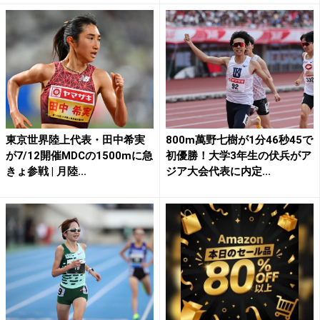
東京世界陸上代表・田中希実
800m萬野七樹が1分46秒45で
が7/12開催MDCの1500mに急
初優勝！大学3年生の伏兵がア
きょ参戦 | 月陸...
ジア大会代表に内定...