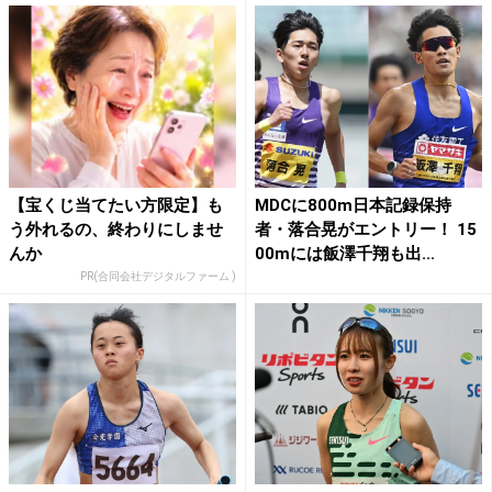
【宝くじ当てたい方限定】も
MDCに800m日本記録保持
う外れるの、終わりにしませ
者・落合晃がエントリー！ 15
んか
00mには飯澤千翔も出...
PR(合同会社デジタルファーム )