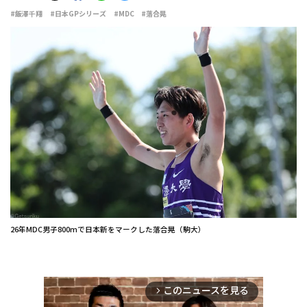
#飯澤千翔
#日本GPシリーズ
#MDC
#落合晃
26年MDC男子800mで日本新をマークした落合晃（駒大）
このニュースを見る
arrow_forward_ios