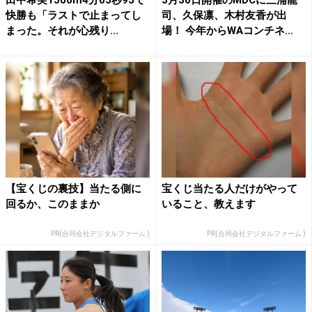
田中希実1500m4分05秒95で
5月30日開催のMDCに三浦龍
快勝も「ラストで止まってし
司、久保凛、木村友香が出
まった。それが心残り...
場！ 今年からWAコンチネ...
【宝くじの裏技】当たる側に
宝くじ当たる人だけがやって
回るか、このままか
いること、教えます
PR(合同会社デジタルファーム )
PR(合同会社デジタルファーム )