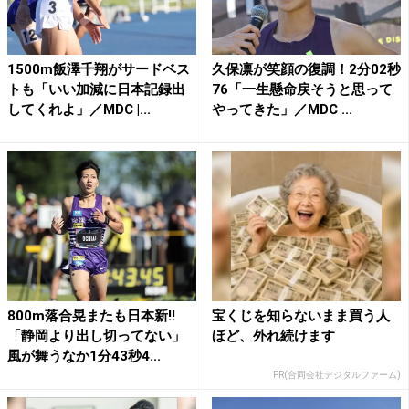
1500m飯澤千翔がサードベス
久保凛が笑顔の復調！2分02秒
トも「いい加減に日本記録出
76「一生懸命戻そうと思って
してくれよ」／MDC |...
やってきた」／MDC ...
800m落合晃またも日本新!!
宝くじを知らないまま買う人
「静岡より出し切ってない」
ほど、外れ続けます
風が舞うなか1分43秒4...
PR(合同会社デジタルファーム)