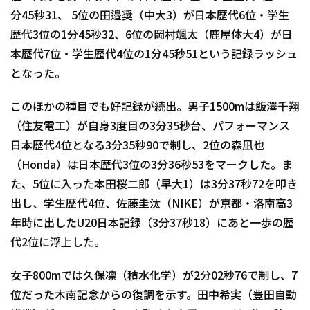
分45秒31、 5位の田邉奨（中大3）が日本歴代6位・学生
歴代3位の1分45秒32、6位の岡村颯太（鹿屋体大4）が日
本歴代7位・学生歴代4位の1分45秒51という記録ラッシュ
となった。
このほかの種目でも好記録が続出。男子1500mは飯澤千翔
（住友電工）が自身3度目の3分35秒台、パフォーマンス
日本歴代4位となる3分35秒90で制し、2位の森凪也
（Honda）は日本歴代3位の3分36秒53をマークした。ま
た、5位に入った本田桜二郎（早大1）は3分37秒72を叩き
出し、学生歴代4位、佐藤圭汰（NIKE）が京都・洛南高3
年時に出したU20日本記録（3分37秒18）にあと一歩の歴
代2位に浮上した。
女子800mでは久保凛（積水化学）が2分02秒76で制し、7
位だった木南記念からの復調を示す。田中希実（豊田自動