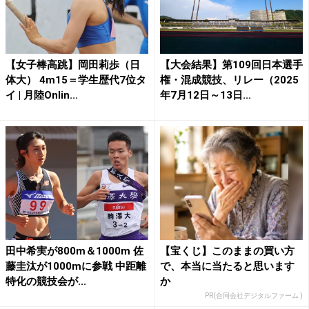
【女子棒高跳】岡田莉歩（日
【大会結果】第109回日本選手
体大） 4m15＝学生歴代7位タ
権・混成競技、リレー（2025
イ | 月陸Onlin...
年7月12日～13日...
田中希実が800m＆1000m 佐
【宝くじ】このままの買い方
藤圭汰が1000mに参戦 中距離
で、本当に当たると思います
特化の競技会が...
か
PR(合同会社デジタルファーム )