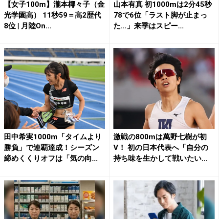
【女子100m】瀧本椰々子（金
山本有真 初1000mは2分45秒
光学園高） 11秒59＝高2歴代
78で6位「ラスト脚が止まっ
8位 | 月陸On...
た…」来季はスピー...
田中希実1000m「タイムより
激戦の800mは萬野七樹が初
勝負」で連覇達成！シーズン
V！ 初の日本代表へ「自分の
締めくくりオフは「気の向...
持ち味を生かして戦いたい...