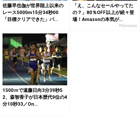
佐藤早也伽が世界陸上以来の
「え、こんなセールやってた
レース5000m15分34秒00
の？」80％OFF以上が続々登
「目標クリアできた」パ...
場！Amazonの本気が...
PR(Amazon)
1500ｍで遠藤日向3分39秒5
2、森智香子が日本歴代9位の4
分10秒33／On...