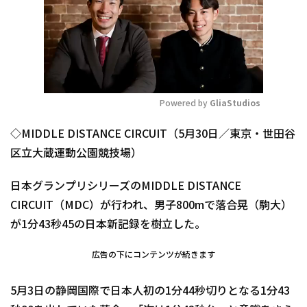
Powered by 
GliaStudios
Mute
◇MIDDLE DISTANCE CIRCUIT（5月30日／東京・世田谷
区立大蔵運動公園競技場）
日本グランプリシリーズのMIDDLE DISTANCE
CIRCUIT（MDC）が行われ、男子800mで落合晃（駒大）
が1分43秒45の日本新記録を樹立した。
広告の下にコンテンツが続きます
5月3日の静岡国際で日本人初の1分44秒切りとなる1分43