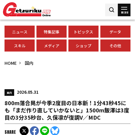
MENU
ニュース
特集記事
トピックス
データ
スキル
メディア
ショップ
その他
HOME
国内
2026.05.31
国内
800m落合晃が今季2度目の日本新！1分43秒45に
も「まだ作り直していかないと」1500m飯澤は3度
目の3分35秒台、久保凛が復調V／MDC
SHARE