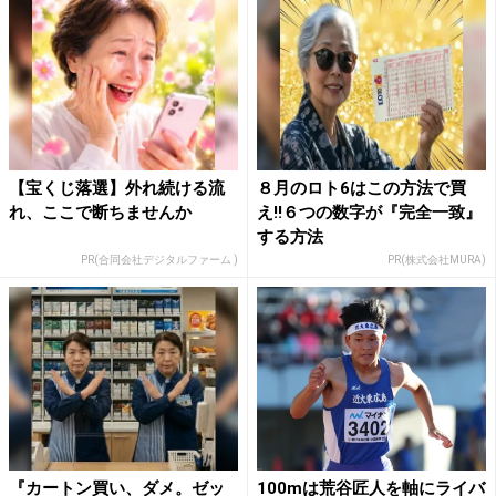
【宝くじ落選】外れ続ける流
８月のロト6はこの方法で買
れ、ここで断ちませんか
え!!６つの数字が『完全一致』
する方法
PR(合同会社デジタルファーム )
PR(株式会社MURA)
『カートン買い、ダメ。ゼッ
100mは荒谷匠人を軸にライバ