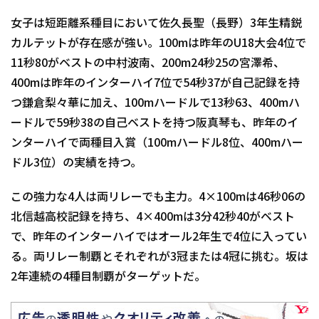
女子は短距離系種目において佐久長聖（長野）3年生精鋭
カルテットが存在感が強い。100mは昨年のU18大会4位で
11秒80がベストの中村波南、200m24秒25の宮澤希、
400mは昨年のインターハイ7位で54秒37が自己記録を持
つ鎌倉梨々華に加え、100mハードルで13秒63、400mハ
ードルで59秒38の自己ベストを持つ阪真琴も、昨年のイ
ンターハイで両種目入賞（100mハードル8位、400mハー
ドル3位）の実績を持つ。
この強力な4人は両リレーでも主力。4×100mは46秒06の
北信越高校記録を持ち、4×400mは3分42秒40がベスト
で、昨年のインターハイではオール2年生で4位に入ってい
る。両リレー制覇とそれぞれが3冠または4冠に挑む。坂は
2年連続の4種目制覇がターゲットだ。