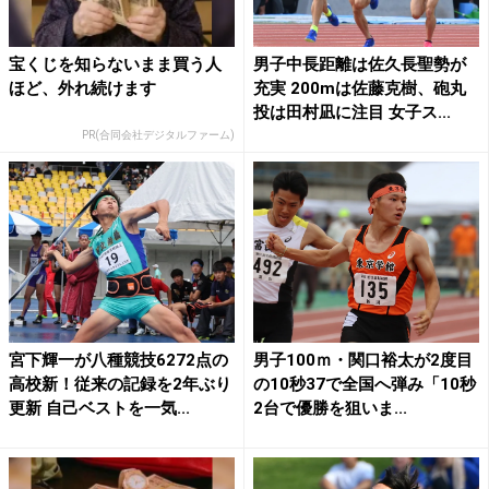
宝くじを知らないまま買う人
男子中長距離は佐久長聖勢が
ほど、外れ続けます
充実 200mは佐藤克樹、砲丸
投は田村凪に注目 女子ス...
PR(合同会社デジタルファーム)
宮下輝一が八種競技6272点の
男子100ｍ・関口裕太が2度目
高校新！従来の記録を2年ぶり
の10秒37で全国へ弾み「10秒
更新 自己ベストを一気...
2台で優勝を狙いま...