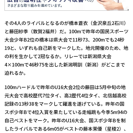
その4人のライバルとなるのが橋本蒼衣（金沢泉丘2石川）
と藤田紗季（敦賀2福井）だ。100mで昨年の国民スポーツ
大会少年B2位の橋本は県大会で11秒73、200mでも24秒
19と、いずれも自己新をマークした。地元開催のため、地
の利を生かして2冠なるか。リレーでは新潟県大会
4×100mで46秒75を出した新潟明訓（新潟）がどこまで
迫れるか。
100mハードルで昨年のU16大会2位の藤田は5月中旬の地
元大会で高校歴代7位タイ、高2歴代4位タイ、北信越高校
記録の13秒38をマークして躍進を遂げている。昨年の国
スポ少年Bで4位入賞を果たしている走幅跳も今季5m94の
自己ベストをマーク。昨年のU16大会、国スポ少年Bを制
したライバルである6m05がベストの藤本茉優（星稜2）、