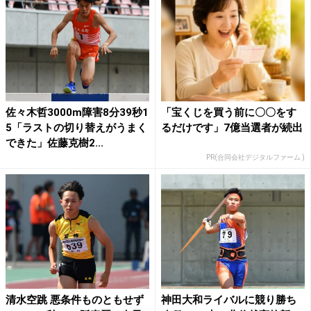
佐々木哲3000m障害8分39秒1
「宝くじを買う前に〇〇をす
5「ラストの切り替えがうまく
るだけです」7億当選者が続出
できた」佐藤克樹2...
PR(合同会社デジタルファーム )
清水空跳 悪条件ものともせず
神田大和ライバルに競り勝ち