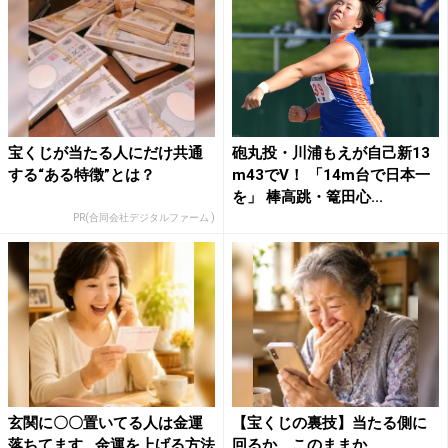
宝くじが当たる人にだけ共通
砲丸投・川浦もえが自己新13
する“ある特徴”とは？
m43でV！ 「14m台で日本一
を」 棒高跳・篭田心...
PR(合同会社デジタルファーム )
玄関に〇〇置いてる人は金運
【宝くじの裏技】当たる側に
落ちてます…金運を上げる方法
回るか、このままか