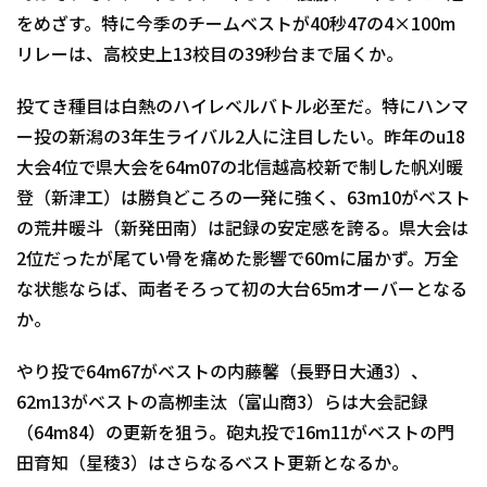
をめざす。特に今季のチームベストが40秒47の4×100m
リレーは、高校史上13校目の39秒台まで届くか。
投てき種目は白熱のハイレベルバトル必至だ。特にハンマ
ー投の新潟の3年生ライバル2人に注目したい。昨年のu18
大会4位で県大会を64m07の北信越高校新で制した帆刈暖
登（新津工）は勝負どころの一発に強く、63m10がベスト
の荒井暖斗（新発田南）は記録の安定感を誇る。県大会は
2位だったが尾てい骨を痛めた影響で60mに届かず。万全
な状態ならば、両者そろって初の大台65mオーバーとなる
か。
やり投で64m67がベストの内藤馨（長野日大通3）、
62m13がベストの高栁圭汰（富山商3）らは大会記録
（64m84）の更新を狙う。砲丸投で16m11がベストの門
田育知（星稜3）はさらなるベスト更新となるか。