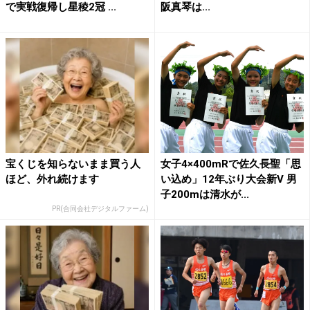
で実戦復帰し星稜2冠 ...
阪真琴は...
宝くじを知らないまま買う人
女子4×400mRで佐久長聖「思
ほど、外れ続けます
い込め」12年ぶり大会新V 男
子200mは清水が...
PR(合同会社デジタルファーム)