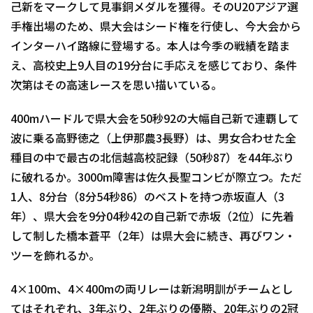
己新をマークして見事銅メダルを獲得。そのU20アジア選
手権出場のため、県大会はシード権を行使し、今大会から
インターハイ路線に登場する。本人は今季の戦績を踏ま
え、高校史上9人目の19分台に手応えを感じており、条件
次第はその高速レースを思い描いている。
400mハードルで県大会を50秒92の大幅自己新で連覇して
波に乗る高野徳之（上伊那農3長野）は、男女合わせた全
種目の中で最古の北信越高校記録（50秒87）を44年ぶり
に破れるか。3000m障害は佐久長聖コンビが際立つ。ただ
1人、8分台（8分54秒86）のベストを持つ赤坂直人（3
年）、県大会を9分04秒42の自己新で赤坂（2位）に先着
して制した橋本蒼平（2年）は県大会に続き、再びワン・
ツーを飾れるか。
4×100m、4×400mの両リレーは新潟明訓がチームとし
てはそれぞれ、3年ぶり、2年ぶりの優勝、20年ぶりの2冠