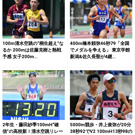
100m清水空跳の“桐生超え”な
400m橋本頼弥46秒79「全国
るか 200mは佐藤克樹と熱戦
でメダルを争える」 東京学館
予感 女子200m...
新潟&佐久長聖が4継...
2年生・藤田紗季100mH“確
5000m競歩・井上俊弥が20分
信”の高校新！清水空跳リレー
38秒92でV2 100mH13秒98の