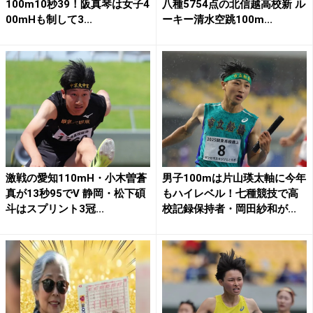
100m10秒39！阪真琴は女子4
八種5754点の北信越高校新 ル
00mHも制して3...
ーキー清水空跳100m...
激戦の愛知110mH・小木曽蒼
男子100mは片山瑛太軸に今年
真が13秒95でV 静岡・松下碩
もハイレベル！七種競技で高
斗はスプリント3冠...
校記録保持者・岡田紗和が...