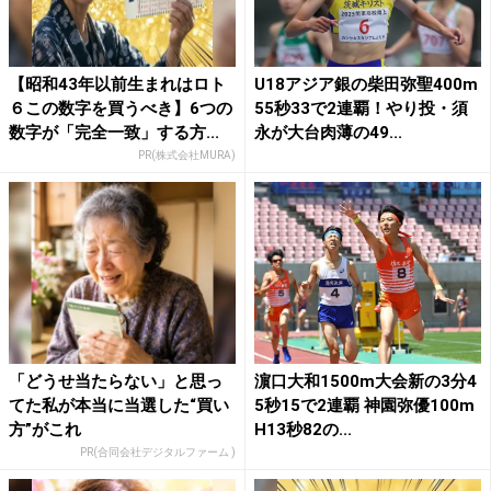
【昭和43年以前生まれはロト
U18アジア銀の柴田弥聖400m
６この数字を買うべき】6つの
55秒33で2連覇！やり投・須
数字が「完全一致」する方...
永が大台肉薄の49...
PR(株式会社MURA)
「どうせ当たらない」と思っ
濵口大和1500m大会新の3分4
てた私が本当に当選した“買い
5秒15で2連覇 神園弥優100m
方”がこれ
H13秒82の...
PR(合同会社デジタルファーム )