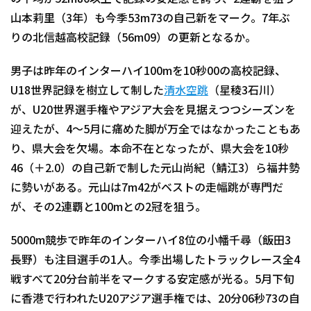
山本莉里（3年）も今季53m73の自己新をマーク。7年ぶ
りの北信越高校記録（56m09）の更新となるか。
男子は昨年のインターハイ100mを10秒00の高校記録、
U18世界記録を樹立して制した
清水空跳
（星稜3石川）
が、U20世界選手権やアジア大会を見据えつつシーズンを
迎えたが、4～5月に痛めた脚が万全ではなかったこともあ
り、県大会を欠場。本命不在となったが、県大会を10秒
46（＋2.0）の自己新で制した元山尚紀（鯖江3）ら福井勢
に勢いがある。元山は7m42がベストの走幅跳が専門だ
が、その2連覇と100mとの2冠を狙う。
5000m競歩で昨年のインターハイ8位の小幡千尋（飯田3
長野）も注目選手の1人。今季出場したトラックレース全4
戦すべて20分台前半をマークする安定感が光る。5月下旬
に香港で行われたU20アジア選手権では、20分06秒73の自