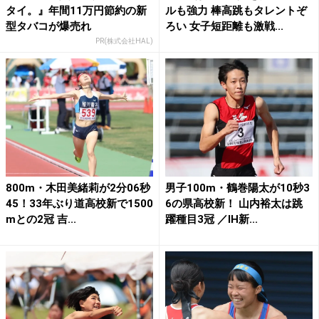
タイ。』年間11万円節約の新
ルも強力 棒高跳もタレントぞ
型タバコが爆売れ
ろい 女子短距離も激戦...
PR(株式会社HAL)
800m・木田美緒莉が2分06秒
男子100m・鶴巻陽太が10秒3
45！33年ぶり道高校新で1500
6の県高校新！ 山内裕太は跳
mとの2冠 吉...
躍種目3冠 ／IH新...