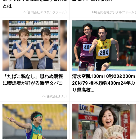
とは
PR(合同会社デジタルファーム )
PR(合同会社デジタルファーム )
「たばこ税なし」思わぬ朗報
清水空跳100m10秒20&200m
に喫煙者が群がる新型タバコ
20秒79 橋本頼弥400m24年ぶ
り県高校...
PR(株式会社HAL)