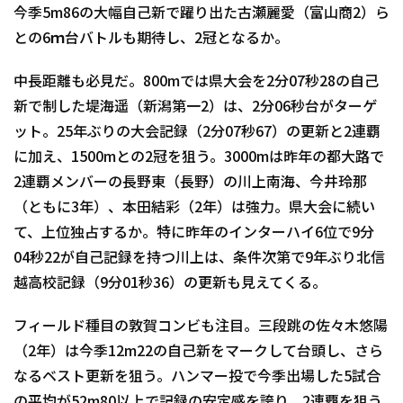
今季5m86の大幅自己新で躍り出た古瀬麗愛（富山商2）ら
との6ｍ台バトルも期待し、2冠となるか。
中長距離も必見だ。800mでは県大会を2分07秒28の自己
新で制した堤海遥（新潟第一2）は、2分06秒台がターゲ
ット。25年ぶりの大会記録（2分07秒67）の更新と2連覇
に加え、1500mとの2冠を狙う。3000mは昨年の都大路で
2連覇メンバーの長野東（長野）の川上南海、今井玲那
（ともに3年）、本田結彩（2年）は強力。県大会に続い
て、上位独占するか。特に昨年のインターハイ6位で9分
04秒22が自己記録を持つ川上は、条件次第で9年ぶり北信
越高校記録（9分01秒36）の更新も見えてくる。
フィールド種目の敦賀コンビも注目。三段跳の佐々木悠陽
（2年）は今季12m22の自己新をマークして台頭し、さら
なるベスト更新を狙う。ハンマー投で今季出場した5試合
の平均が52m80以上で記録の安定感を誇り、2連覇を狙う