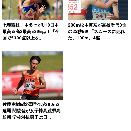
七種競技・本多七がU18日本
200m松本真奈が高校歴代8位
最高＆高2最高5295点！「全
の23秒69!!「スムーズに走れ
国で5300点以上を」...
た」100m、4継...
佐藤克樹&秋澤理沙が200m2
連覇 関綾音が女子棒高跳県高
校新 学校対抗男子は日...