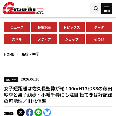
MENU
ニュース
特集記事
トピックス
データ
スキル
メディア
ショップ
その他
HOME
高校・中学
2026.06.16
高校・中学
女子短距離は佐久長聖勢が軸 100mH13秒38の藤田
紗季と男子競歩・小幡千尋にも注目 投てきは好記録
の可能性／IH北信越
SHARE