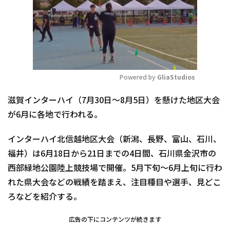
Powered by 
GliaStudios
Mute
滋賀インターハイ（7月30日～8月5日）を懸けた地区大会
が6月に各地で行われる。
インターハイ北信越地区大会（新潟、長野、富山、石川、
福井）は6月18日から21日までの4日間、石川県金沢市の
西部緑地公園陸上競技場で開催。5月下旬～6月上旬に行わ
れた県大会などの戦績を踏まえ、注目種目や選手、見どこ
ろなどを紹介する。
広告の下にコンテンツが続きます