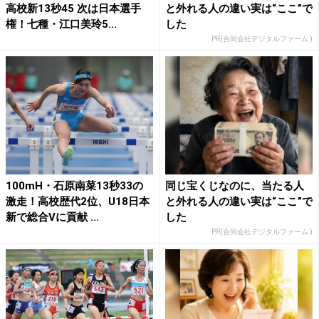
高校新13秒45 次は日本選手
と外れる人の違い実は“ここ”で
権！七種・江口美玲5...
した
PR(合同会社デジタルファーム )
100mH・石原南菜13秒33の
同じ宝くじなのに、当たる人
激走！高校歴代2位、U18日本
と外れる人の違い実は“ここ”で
新で総合Vに貢献 ...
した
PR(合同会社デジタルファーム )