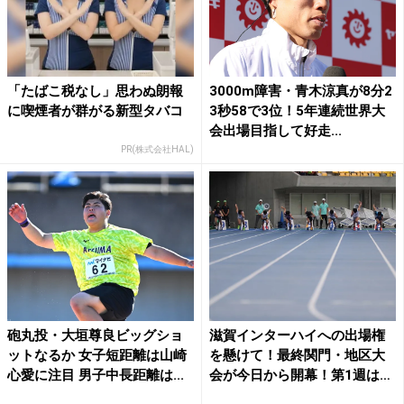
「たばこ税なし」思わぬ朗報
3000m障害・青木涼真が8分2
に喫煙者が群がる新型タバコ
3秒58で3位！5年連続世界大
会出場目指して好走...
PR(株式会社HAL)
砲丸投・大垣尊良ビッグショ
滋賀インターハイへの出場権
ットなるか 女子短距離は山崎
を懸けて！最終関門・地区大
心愛に注目 男子中長距離は...
会が今日から開幕！第1週は
南...