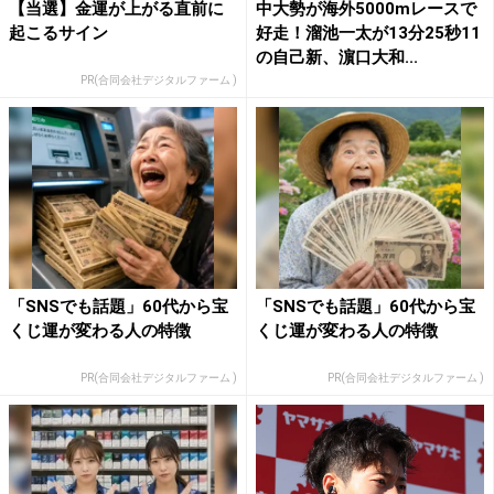
【当選】金運が上がる直前に
中大勢が海外5000mレースで
起こるサイン
好走！溜池一太が13分25秒11
の自己新、濵口大和...
PR(合同会社デジタルファーム )
「SNSでも話題」60代から宝
「SNSでも話題」60代から宝
くじ運が変わる人の特徴
くじ運が変わる人の特徴
PR(合同会社デジタルファーム )
PR(合同会社デジタルファーム )