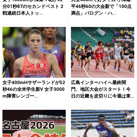
分01秒87のセカンドベスト 2
平46秒60の大会新で「100点
戦連続日本人トッ...
満点」バログン・ハ...
女子400mHサザーランドが52
広島インターハイへ最終関
秒46の全米学生新V 女子3000
門、地区大会がスタート！今
m障害レンゴー...
日の近畿を皮切りに今週は東
北、...