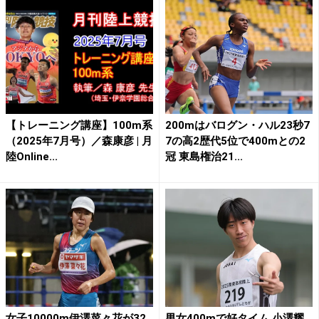
【トレーニング講座】100m系
200mはバログン・ハル23秒7
（2025年7月号）／森康彦 | 月
7の高2歴代5位で400mとの2
陸Online...
冠 東島権治21...
女子10000m伊澤菜々花が32
男女400mで好タイム 小澤耀