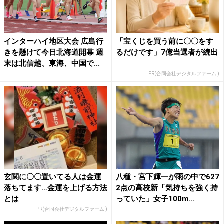
インターハイ地区大会 広島行
「宝くじを買う前に〇〇をす
きを懸けて今日北海道開幕 週
るだけです」7億当選者が続出
末は北信越、東海、中国で...
PR(合同会社デジタルファーム )
玄関に〇〇置いてる人は金運
八種・宮下輝一が雨の中で627
落ちてます…金運を上げる方法
2点の高校新「気持ちを強く持
とは
っていた」女子100m...
PR(合同会社デジタルファーム )