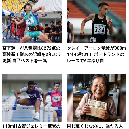
宮下輝一が八種競技6272点の
クレイ・アーロン竜波が800m
高校新！従来の記録を2年ぶり
1分46秒31！ ポートランドの
更新 自己ベストを一気...
レースで6年ぶり自...
110mH古賀ジェレミー驚異の
同じ宝くじなのに、当たる人