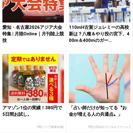
愛知・名古屋2026アジア大会
110mH古賀ジェレミーの高校
特集 | 月陸Online｜月刊陸上競
新は？八種＆やり投の宮下、4
技
00m＆400mのガー...
アマゾン1位の実績！380円で
「占い師だけが知ってる〝お
5日間お試し。
金が増える人の共通点〟」
PR(ハーブ健康本舗)
PR(合同会社デジタルファーム )