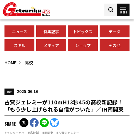
MENU
ニュース
特集記事
トピックス
データ
スキル
メディア
ショップ
その他
HOME
高校
2025.06.16
高校
古賀ジェレミーが110mH13秒45の高校新記録！
「もう少し上げられる自信がついた」／IH南関東
SHARE
#インターハイ
#高校新
#南関東
#古賀ジェレミー