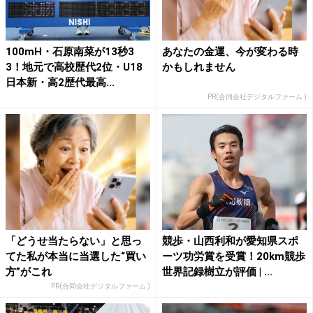
100mH・石原南菜が13秒3
あなたの金運、今が変わる時
3！地元で高校歴代2位・U18
かもしれません
日本新・高2歴代最高...
PR(合同会社デジタルファーム )
「どうせ当たらない」と思っ
競歩・山西利和が愛知県スポ
てた私が本当に当選した“買い
ーツ功労賞を受賞！20km競歩
方”がこれ
世界記録樹立が評価 | ...
PR(合同会社デジタルファーム )