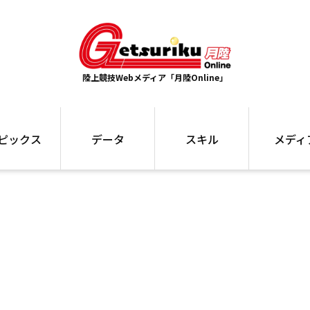
陸上競技Webメディア「月陸Online」
ピックス
データ
スキル
メディ
ズ
ランキング
トレーニング
インタビュー
ォ
最高記録
お役立ち情報
大会ギャラリ
コラム
世界大会
箱根駅伝
国内大会
写真記事
ム
駅伝データ
ント
選手名鑑
スケジュール
関連リンク