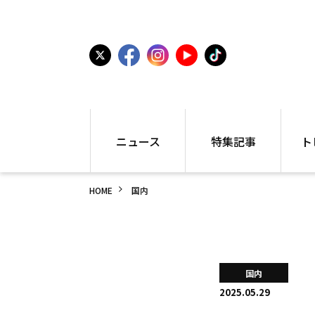
ニュース
特集記事
ト
国内
世界陸上
シュー
HOME
国内
駅伝
特集
インフ
箱根駅伝
学生長距離
編集部
大学
高校・中学
PR
高校
アラカルト
アイテ
国内
中学
プレゼ
2025.05.29
世界陸上
日本代表