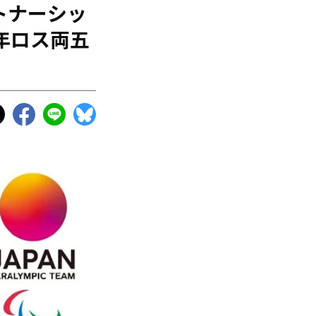
ートナーシッ
年ロス両五