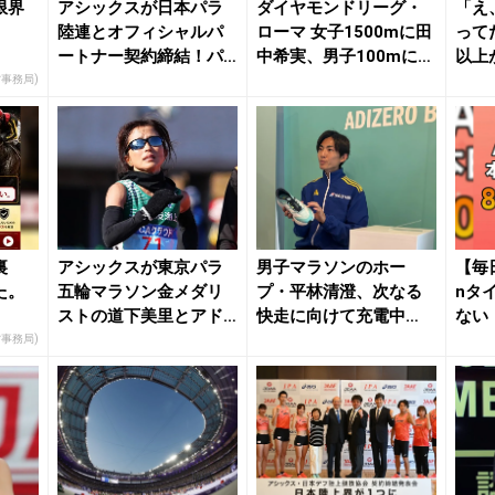
限界
アシックスが日本パラ
ダイヤモンドリーグ・
「え
陸連とオフィシャルパ
ローマ 女子1500mに田
って
ートナー契約締結！パ
中希実、男子100mにサ
以上
リ・パラリンピックに...
ニブラウン...
onの
営事務局)
裏
アシックスが東京パラ
男子マラソンのホー
【毎
た。
五輪マラソン金メダリ
プ・平林清澄、次なる
nタ
ストの道下美里とアド
快走に向けて充電中
ない
バイザー契約を締結 ...
「プレッシャーのない
営事務局)
中で...