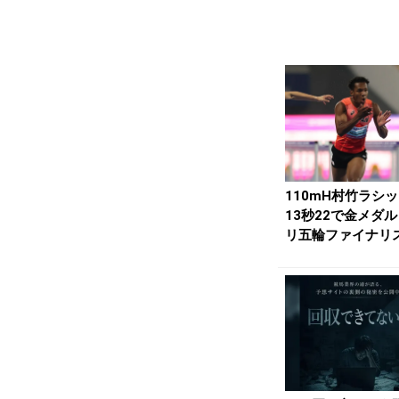
110mH村竹ラシ
13秒22で金メダ
リ五輪ファイナリ
の実力誇示／...