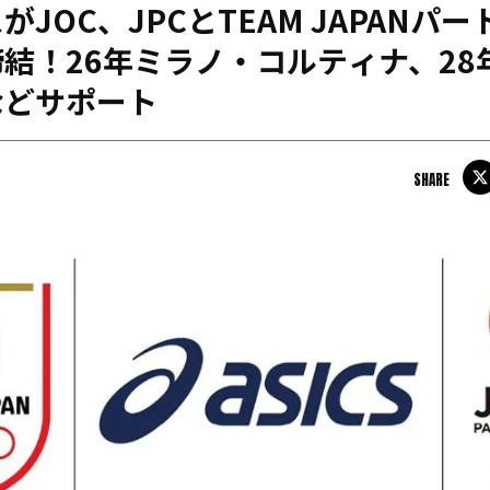
がJOC、JPCとTEAM JAPANパ
日本学連加盟大学
結！26年ミラノ・コルティナ、28
などサポート
SHARE