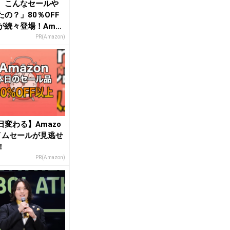
、こんなセールや
たの？」80％OFF
が続々登場！Amaz
本気が...
PR(Amazon)
日変わる】Amazo
イムセールが見逃せ
！
PR(Amazon)