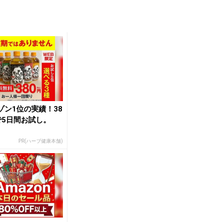
ゾン1位の実績！38
で5日間お試し。
PR(ハーブ健康本舗)