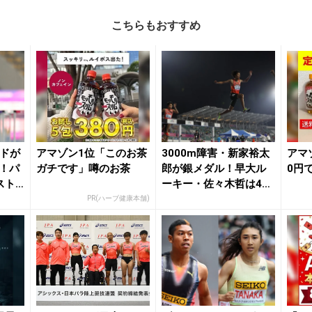
こちらもおすすめ
ッドが
アマゾン1位「このお茶
3000m障害・新家裕太
アマ
ル！パ
ガチです」噂のお茶
郎が銀メダル！早大ル
0円
スト
ーキー・佐々木哲は4位
／アジア選手権...
PR(ハーブ健康本舗)