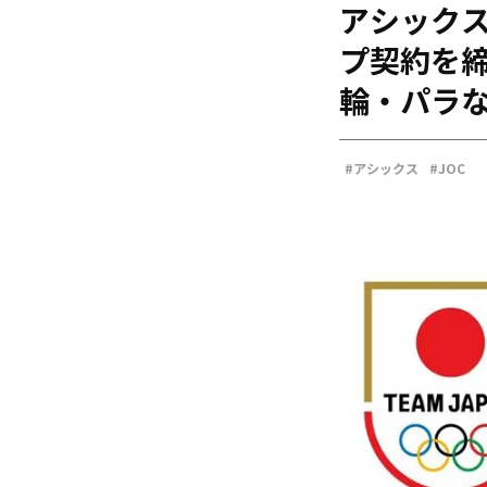
アシックス
海外
五輪
プ契約を締
好記録
輪・パラ
大会結果
#アシックス
#JOC