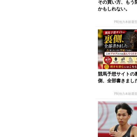
その買い方、もう
かもしれない。
PR(他力本願運
競馬予想サイトの
側、全部書きまし
PR(他力本願運