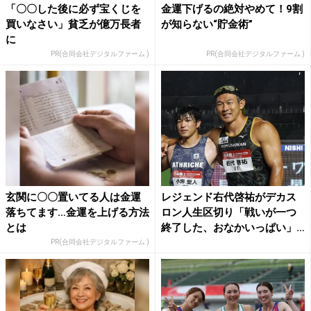
「〇〇した後に必ず宝くじを
金運下げるの絶対やめて！9割
買いなさい」貧乏が億万長者
が知らない“貯金術”
に
PR(合同会社デジタルファーム )
PR(合同会社デジタルファーム )
玄関に〇〇置いてる人は金運
レジェンド右代啓祐がデカス
落ちてます…金運を上げる方法
ロン人生区切り「戦いが一つ
とは
終了した、おなかいっぱい」
五...
PR(合同会社デジタルファーム )