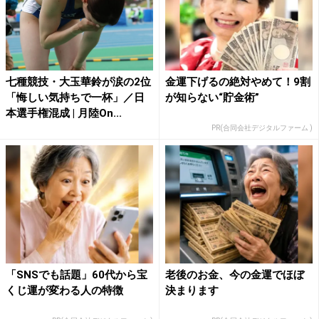
七種競技・大玉華鈴が涙の2位
金運下げるの絶対やめて！9割
「悔しい気持ちで一杯」／日
が知らない“貯金術”
本選手権混成 | 月陸On...
PR(合同会社デジタルファーム )
「SNSでも話題」60代から宝
老後のお金、今の金運でほぼ
くじ運が変わる人の特徴
決まります