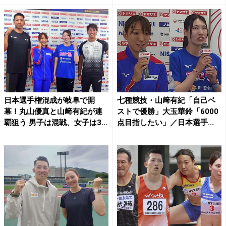
日本選手権混成が岐阜で開
七種競技・山﨑有紀「自己ベ
幕！丸山優真と山﨑有紀が連
ストで優勝」大玉華鈴「6000
覇狙う 男子は混戦、女子は3
点目指したい」／日本選手...
強...