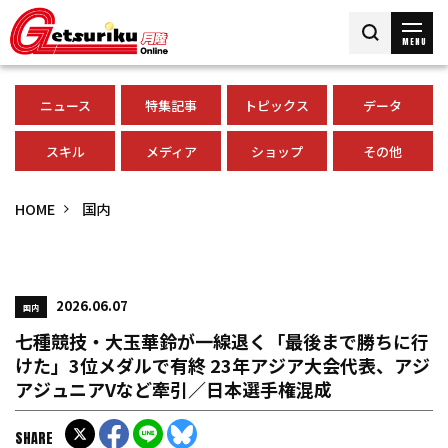
MENU
ニュース
特集記事
トピックス
データ
スキル
メディア
ショップ
その他
HOME
国内
2026.06.07
国内
七種競技・大玉華鈴が一線退く「最後まで勝ちに行
けた」3位メダルで有終 23年アジア大会代表、アジ
アジュニアVなど牽引／日本選手権混成
SHARE