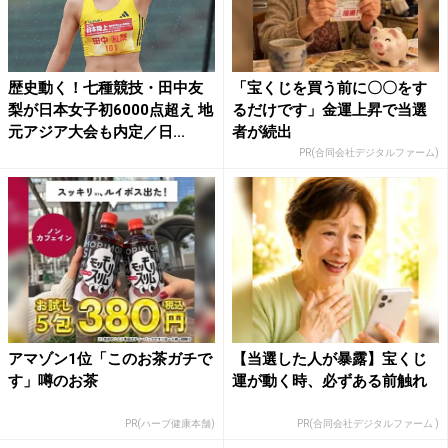
歴史動く！七種競技・田中友
「宝くじを買う前に〇〇をす
梨が日本女子初6000点超え 地
るだけです」金運上昇で当選
元アジア大会も内定／日...
者が続出
PR(合同会社デジタルファーム)
アマゾン1位「このお茶ガチで
【当選した人が暴露】宝くじ
す」噂のお茶
運が動く時、必ずある前触れ
PR(ハーブ健康本舗)
PR(合同会社デジタルファーム )