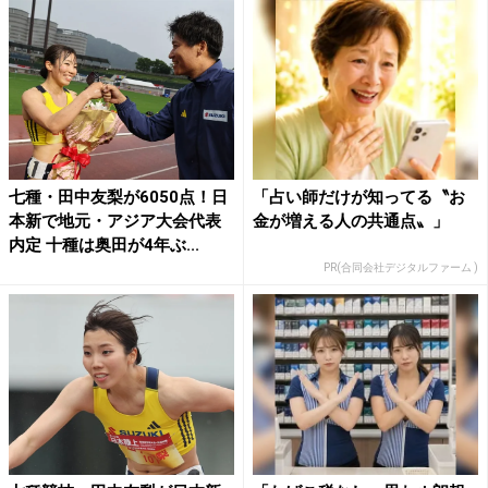
七種・田中友梨が6050点！日
「占い師だけが知ってる〝お
本新で地元・アジア大会代表
金が増える人の共通点〟」
内定 十種は奥田が4年ぶ...
PR(合同会社デジタルファーム )