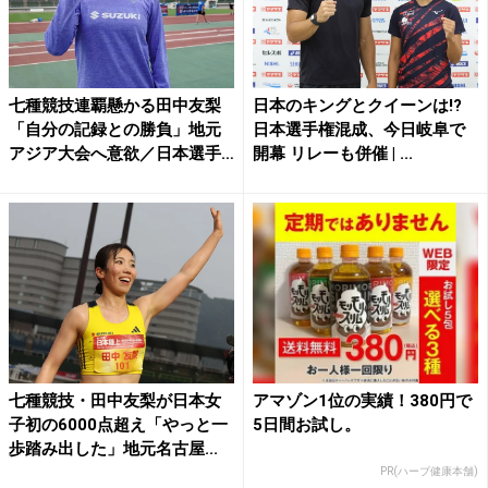
七種競技連覇懸かる田中友梨
日本のキングとクイーンは!?
「自分の記録との勝負」地元
日本選手権混成、今日岐阜で
アジア大会へ意欲／日本選手
開幕 リレーも併催 | ...
権...
七種競技・田中友梨が日本女
アマゾン1位の実績！380円で
子初の6000点超え「やっと一
5日間お試し。
歩踏み出した」地元名古屋...
PR(ハーブ健康本舗)