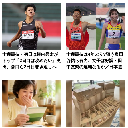
十種競技・初日は横内秀太が
十種競技は4年ぶりV狙う奥田
トップ「2日目は攻めたい」奥
啓祐ら有力、女子は好調・田
田、森口ら2日目巻き返しへ...
中友梨の連覇なるか／日本選...