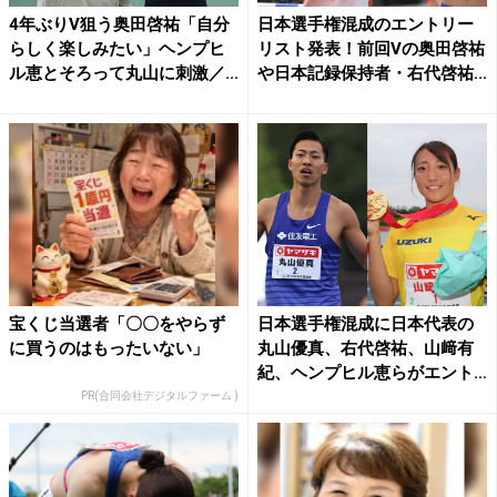
4年ぶりV狙う奥田啓祐「自分
日本選手権混成のエントリー
らしく楽しみたい」ヘンプヒ
リスト発表！前回Vの奥田啓祐
ル恵とそろって丸山に刺激／...
や日本記録保持者・右代啓祐...
宝くじ当選者「〇〇をやらず
日本選手権混成に日本代表の
に買うのはもったいない」
丸山優真、右代啓祐、山﨑有
紀、ヘンプヒル恵らがエント
リ...
PR(合同会社デジタルファーム )