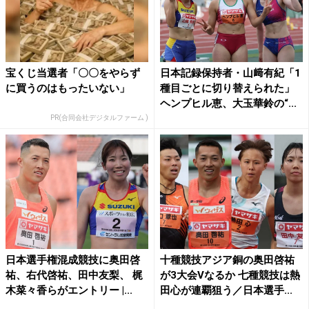
宝くじ当選者「〇〇をやらず
日本記録保持者・山﨑有紀「1
に買うのはもったいない」
種目ごとに切り替えられた」
ヘンプヒル恵、大玉華鈴の“...
PR(合同会社デジタルファーム )
日本選手権混成競技に奥田啓
十種競技アジア銅の奥田啓祐
祐、右代啓祐、田中友梨、 梶
が3大会Vなるか 七種競技は熱
木菜々香らがエントリー |...
田心が連覇狙う／日本選手...