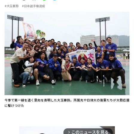
#大玉華鈴
#日本選手権混成
今季で第一線を退く意向を表明した大玉華鈴。所属先や日体大の後輩たちが大勢応援
に駆けつけた
このニュースを見る
arrow_forward_ios