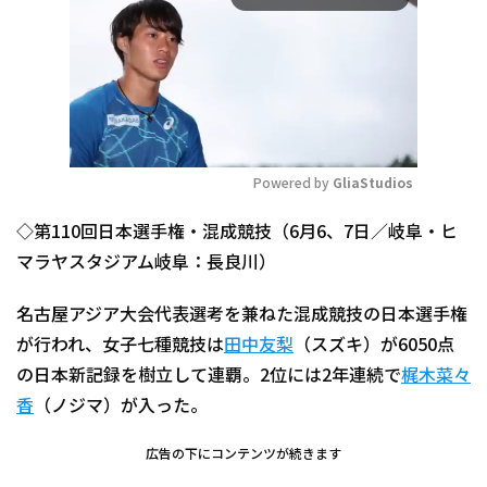
Powered by 
GliaStudios
Mute
◇第110回日本選手権・混成競技（6月6、7日／岐阜・ヒ
マラヤスタジアム岐阜：長良川）
名古屋アジア大会代表選考を兼ねた混成競技の日本選手権
が行われ、女子七種競技は
田中友梨
（スズキ）が6050点
の日本新記録を樹立して連覇。2位には2年連続で
梶木菜々
香
（ノジマ）が入った。
広告の下にコンテンツが続きます