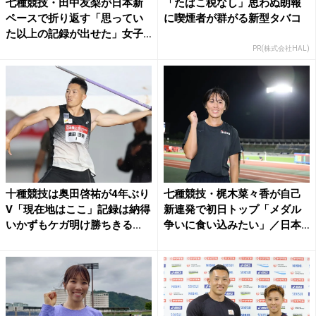
七種競技・田中友梨が日本新
「たばこ税なし」思わぬ朗報
ペースで折り返す「思ってい
に喫煙者が群がる新型タバコ
た以上の記録が出せた」女子
初...
PR(株式会社HAL)
十種競技は奥田啓祐が4年ぶり
七種競技・梶木菜々香が自己
V「現在地はここ」記録は納得
新連発で初日トップ「メダル
いかずもケガ明け勝ちきる...
争いに食い込みたい」／日本
選...