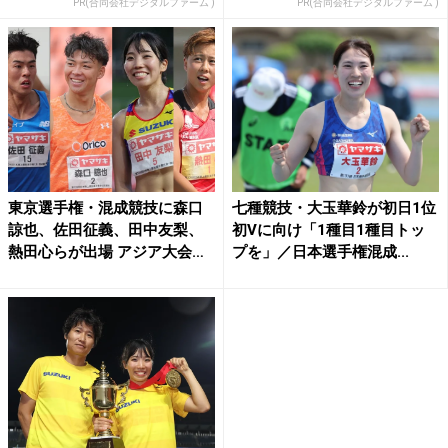
PR(合同会社デジタルファーム )
PR(合同会社デジタルファーム )
東京選手権・混成競技に森口
七種競技・大玉華鈴が初日1位
諒也、佐田征義、田中友梨、
初Vに向け「1種目1種目トッ
熱田心らが出場 アジア大会
プを」／日本選手権混成...
代...