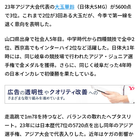
23年アジア大会代表の
大玉華鈴
（日体大SMG）が5600点
で3位。これまで2位が3回ある大玉だが、今季で第一線を
退く意向を表明した。
山口県出身で社会人5年目。中学時代から四種競技で全中2
位、西京高でもインターハイ2位など活躍した。日体大1年
時には、同じ岐阜の競技場で行われたアジア・ジュニア選
手権で金メダルを獲得。さらに、同じく岐阜だった4年時
の日本インカレで初優勝を果たしている。
走高跳で1m78を持つなど、バランスの取れたヘプタスリ
ート。23年には日本歴代7位の5720点を出し同年のアジア
選手権、アジア大会で代表入りした。近年はケガの影響か