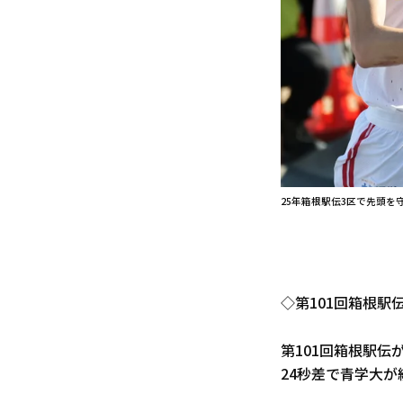
25年箱根駅伝3区で先頭を
◇第101回箱根駅
第101回箱根駅伝
24秒差で青学大が