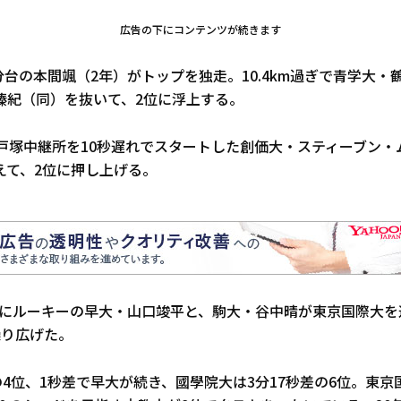
広告の下にコンテンツが続きます
27分台の本間颯（2年）がトップを独走。10.4km過ぎで青学大・
榛紀（同）を抜いて、2位に浮上する。
で戸塚中継所を10秒遅れでスタートした創価大・スティーブン・
えて、2位に押し上げる。
ともにルーキーの早大・山口竣平と、駒大・谷中晴が東京国際大
繰り広げた。
の4位、1秒差で早大が続き、國學院大は3分17秒差の6位。東京