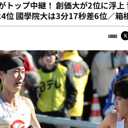
がトップ中継！ 創価大が2位に浮上 
日本学連加盟大学
4位 國學院大は3分17秒差6位／箱
SHARE