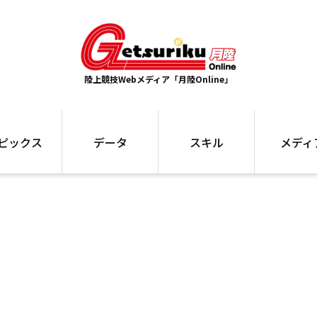
陸上競技Webメディア「月陸Online」
ピックス
データ
スキル
メディ
ズ
ランキング
トレーニング
インタビュー
ォ
最高記録
お役立ち情報
大会ギャラリ
コラム
世界大会
箱根駅伝
国内大会
写真記事
ム
駅伝データ
ント
選手名鑑
スケジュール
関連リンク