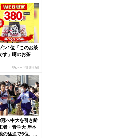
ゾン1位「このお茶
です」噂のお茶
PR(ハーブ健康本舗)
3冠へ中大を引き離
王者・青学大 岸本
地の猛追で3位、4