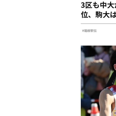
3区も中大
海外
五輪
位、駒大は
好記録
大会結果
#箱根駅伝