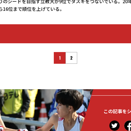
ぶりのシードを目指す立教大が9位でタスキをつないでいる。20
ら16位まで順位を上げている。
1
2
この記事を