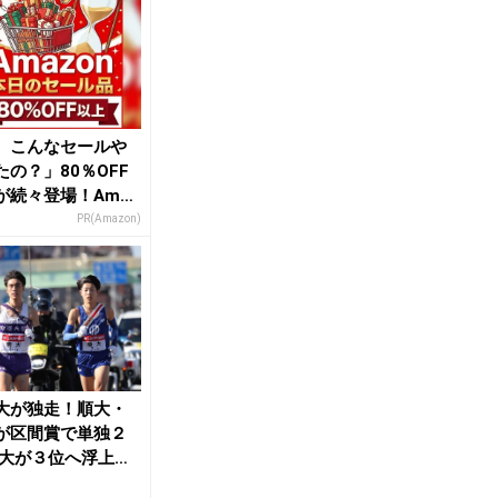
、こんなセールや
たの？」80％OFF
が続々登場！Amaz
本気が...
PR(Amazon)
大が独走！順大・
が区間賞で単独２
中大が３位へ浮上！
国際大、創価大...