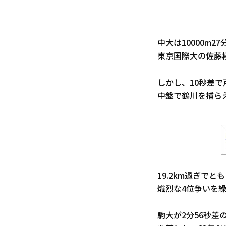
中大は10000m
東京国際大の佐藤
しかし、10秒差
中盤で鶴川を捕ら
19.2km過ぎで
熾烈な4位争いを
駒大が2分56秒差