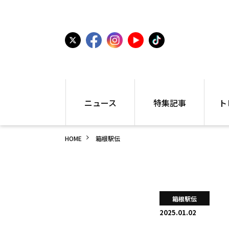
ニュース
特集記事
ト
国内
世界陸上
シュー
HOME
箱根駅伝
駅伝
特集
インフ
箱根駅伝
学生長距離
編集部
大学
高校・中学
PR
高校
アラカルト
アイテ
箱根駅伝
中学
プレゼ
2025.01.02
世界陸上
日本代表