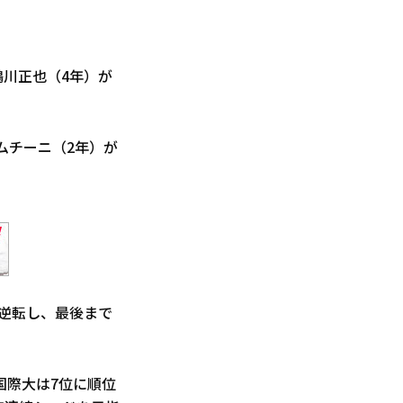
鶴川正也（4年）が
ムチーニ（2年）が
を逆転し、最後まで
国際大は7位に順位