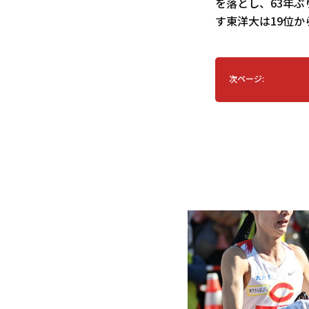
を落とし、63年
す東洋大は19位か
次ページ: