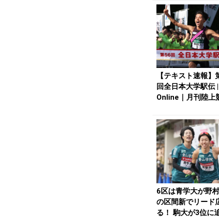
【テキスト速報】第
回全日本大学駅伝 |
Online｜月刊陸上
6区は青学大が野
の区間新でリード
る！ 駒大が3位に