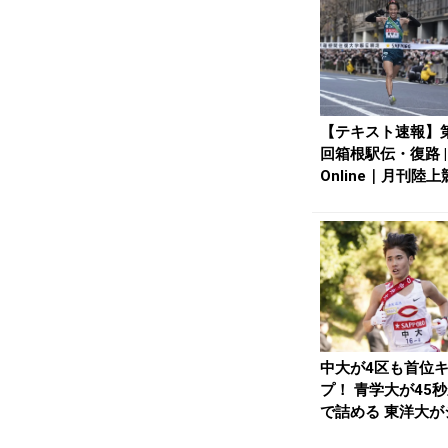
【テキスト速報】第
回箱根駅伝・復路 |
Online｜月刊陸上
中大が4区も首位
プ！ 青学大が45
で詰める 東洋大が
ド圏内へ浮上／...