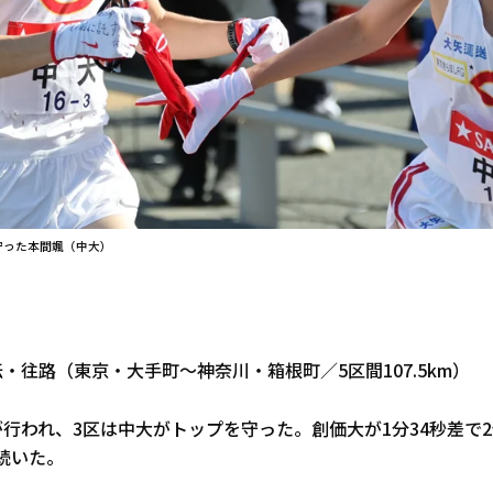
守った本間颯（中大）
伝・往路（東京・大手町～神奈川・箱根町／5区間107.5km）
が行われ、3区は中大がトップを守った。創価大が1分34秒差で
続いた。