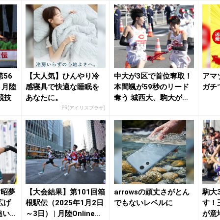
56
【大人気】ひんやり冷
中大が3区で首位奪取！
アマ
 月陸
感寝具で快適な睡眠を
本間颯が59秒のリード
ガチ
競技
あなたに。
奪う 城西大、駒大が追
う 青学大が...
PR(アイリスプラザ)
村昭夢
【大会結果】第101回箱
arrowsの頑丈さがとん
駒大
広げ
根駅伝（2025年1月2日
でもないレベルに
す！
追い上
～3日） | 月陸Online...
が意