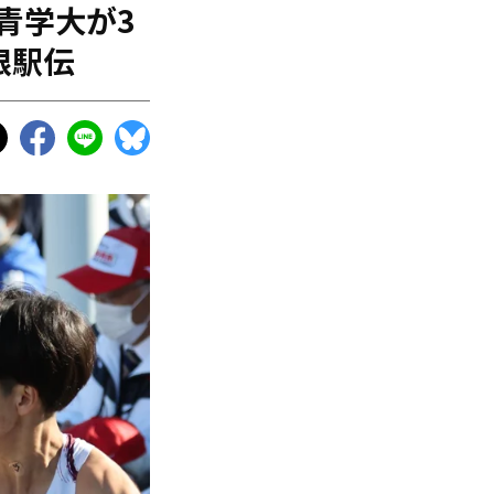
青学大が3
根駅伝