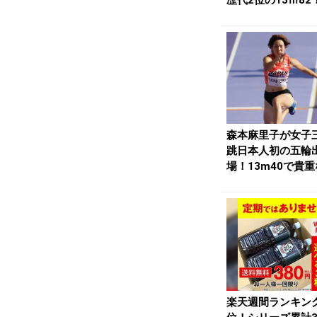
歴代2位の13ｍ82！
陸Onli...
森本麻里子が女子
跳日本人初の五輪
場！13m40で貴
歩／パリ五輪 | ...
楽天週間ランキン