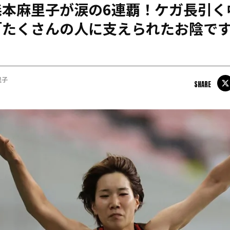
森本麻里子が涙の6連覇！ケガ長引く
日本学連加盟大学
「たくさんの人に支えられたお陰で
里子
SHARE