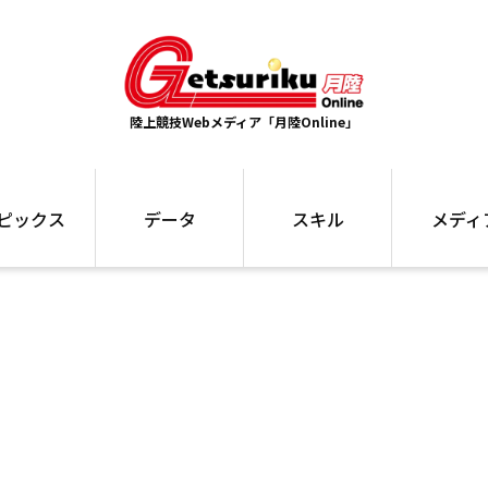
陸上競技Webメディア「月陸Online」
ピックス
データ
スキル
メディ
ズ
ランキング
トレーニング
インタビュー
ォ
最高記録
お役立ち情報
大会ギャラリ
コラム
世界大会
箱根駅伝
国内大会
写真記事
ム
駅伝データ
ント
選手名鑑
スケジュール
関連リンク