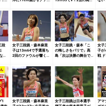
 | 月
ルに11cm届かず／アジ
13ｍ55でV！2位の高島
ない
ア室内 |...
は日本歴...
三段
女子三段跳・森本麻里
女子三段跳・森本「こ
女子
出
子は13m64で予選落ち
の悔しさをパリで」髙
子が
重な一
2回のファウルが響く／
島「次は決勝の舞台で
戦 
世界陸上 |...
戦いたい」 実力発揮...
で13
グ1
女子三段跳・森本麻里
女子三段跳は日本選手
アマ