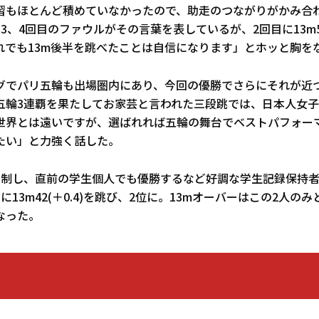
習もほとんど積めていなかったので、助走のつながりがかみ合
3、4回目のファウルがその言葉を表しているが、2回目に13m55
れでも13m後半を跳べたことは自信になります」とホッと胸を
グでパリ五輪も出場圏内にあり、今回の優勝でさらにそれが近
五輪3連覇を果たしてお家芸と言われた三段跳では、日本人女
世界とは遠いですが、選ばれれば五輪の舞台でベストパフォー
たい」と力強く話した。
を制し、直前の学生個人でも優勝するなど好調な学生記録保持
に13m42(＋0.4)を跳び、2位に。13mオーバーはこの2人の
なった。