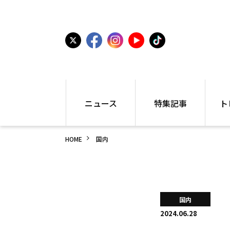
ニュース
特集記事
ト
国内
世界陸上
シュー
HOME
国内
駅伝
特集
インフ
箱根駅伝
学生長距離
編集部
大学
高校・中学
PR
高校
アラカルト
アイテ
国内
中学
プレゼ
2024.06.28
世界陸上
日本代表