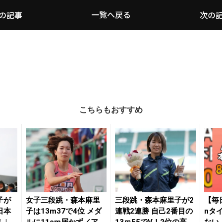
一覧へ戻る
の記事
次の
こちらもおすすめ
子が
女子三段跳・森本麻里
三段跳・森本麻里子が2
【毎
日本
子は13m37で4位 メダ
連戦2連勝 自己2番目の
nタ