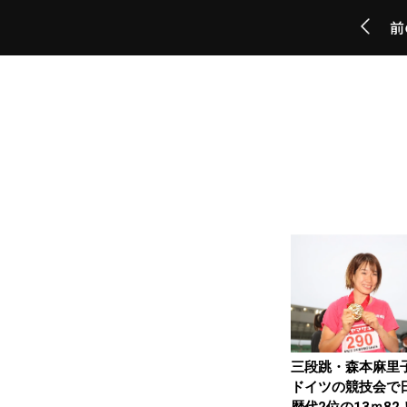
前
三段跳・森本麻里
ドイツの競技会で