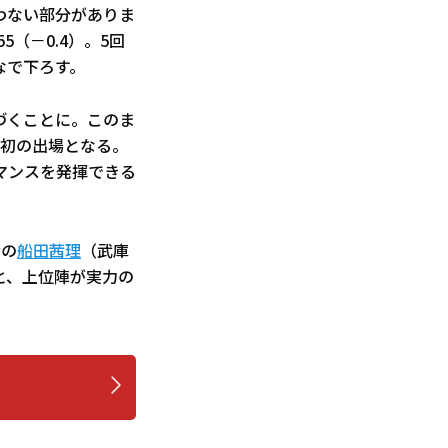
わない部分がありま
（－0.4）。5回
なで下ろす。
づくことに。このま
子初の出場となる。
マンスを発揮できる
者の
船田茜理
（武庫
みと、上位陣が実力の