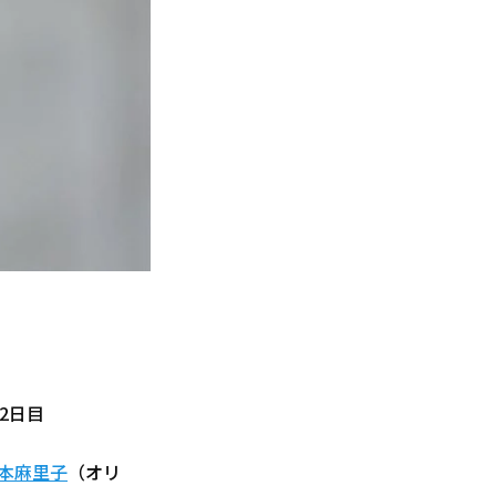
2日目
本麻里子
（オリ