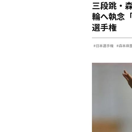
三段跳・
海外
五輪
輪へ執念
好記録
選手権
大会結果
#日本選手権
#森本麻