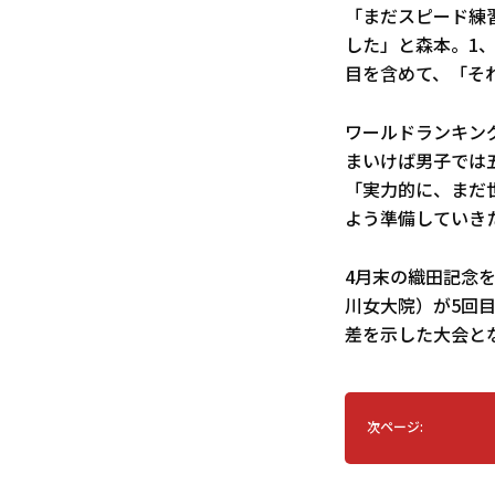
「まだスピード練
した」と森本。1、
目を含めて、「そ
ワールドランキン
まいけば男子では
「実力的に、まだ
よう準備していき
4月末の織田記念
川女大院）が5回目
差を示した大会と
次ページ: