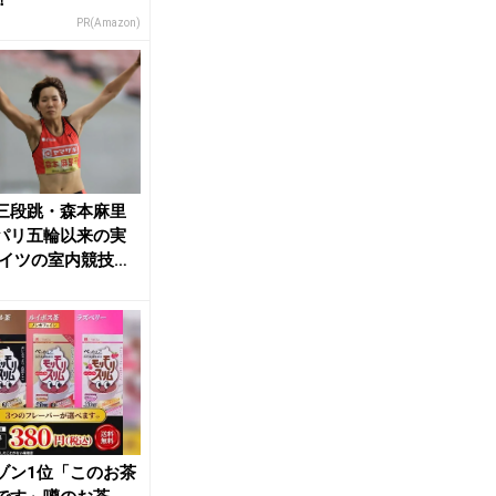
！
PR(Amazon)
三段跳・森本麻里
パリ五輪以来の実
ドイツの室内競技会
m40／WA...
ゾン1位「このお茶