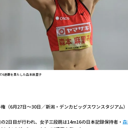
で6連覇を果たした森本麻里子
手権（6月27日～30日／新潟・デンカビッグスワンスタジアム）
権の2日目が行われ、女子三段跳は14m16の日本記録保持者・
森