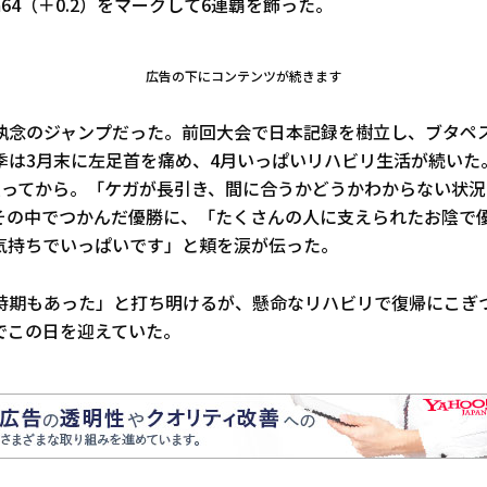
m64（＋0.2）をマークして6連覇を飾った。
広告の下にコンテンツが続きます
執念のジャンプだった。前回大会で日本記録を樹立し、ブタペ
季は3月末に左足首を痛め、4月いっぱいリハビリ生活が続いた
入ってから。「ケガが長引き、間に合うかどうかわからない状
その中でつかんだ優勝に、「たくさんの人に支えられたお陰で
気持ちでいっぱいです」と頬を涙が伝った。
時期もあった」と打ち明けるが、懸命なリハビリで復帰にこぎつ
でこの日を迎えていた。