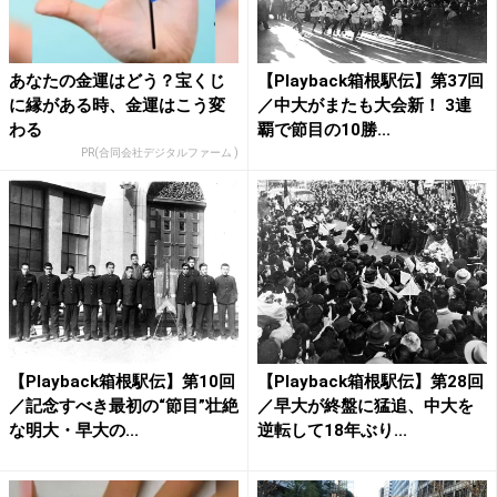
あなたの金運はどう？宝くじ
【Playback箱根駅伝】第37回
に縁がある時、金運はこう変
／中大がまたも大会新！ 3連
わる
覇で節目の10勝...
PR(合同会社デジタルファーム )
【Playback箱根駅伝】第10回
【Playback箱根駅伝】第28回
／記念すべき最初の“節目”壮絶
／早大が終盤に猛追、中大を
な明大・早大の...
逆転して18年ぶり...