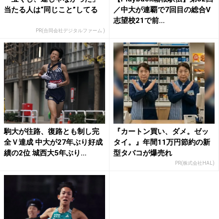
当たる人は“同じこと”してる
／中大が連覇で7回目の総合V
志望校21で前...
PR(合同会社デジタルファーム )
駒大が往路、復路とも制し完
『カートン買い、ダメ。ゼッ
全Ｖ達成 中大が27年ぶり好成
タイ。』年間11万円節約の新
績の2位 城西大5年ぶり...
型タバコが爆売れ
PR(株式会社HAL)