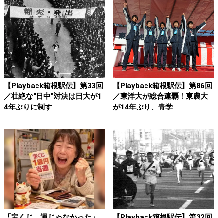
【Playback箱根駅伝】第33回
【Playback箱根駅伝】第86回
／壮絶な“日中”対決は日大が1
／東洋大が総合連覇！東農大
4年ぶりに制す...
が14年ぶり、青学...
「宝くじ、運じゃなかった」
【Playback箱根駅伝】第32回