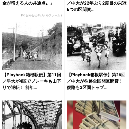
金が増える人の共通点〟」
／中大が22年ぶり2度目の栄冠
6つの区間賞...
PR(合同会社デジタルファーム )
【Playback箱根駅伝】第11回
【Playback箱根駅伝】第26回
／早大が4区でブレーキも山下
／中大が往路全区間区間賞！
りで逆転！ 前年...
復路も3区間トップ...