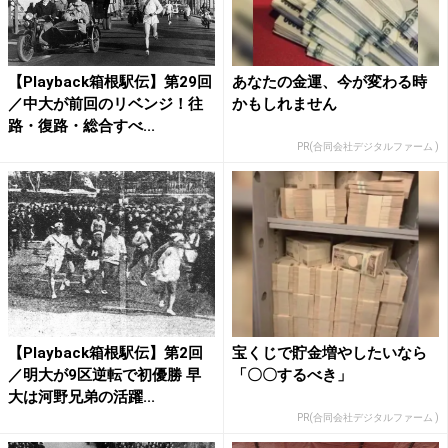
【Playback箱根駅伝】第29回
あなたの金運、今が変わる時
／中大が前回のリベンジ！往
かもしれません
路・復路・総合すべ...
PR(合同会社デジタルファーム )
【Playback箱根駅伝】第2回
宝くじで貯金増やしたいなら
／明大が9区逆転で初優勝 早
「〇〇するべき」
大は河野兄弟の活躍...
PR(合同会社デジタルファーム )