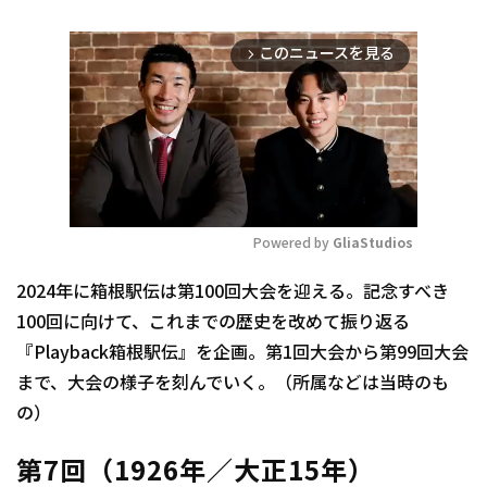
このニュースを見る
arrow_forward_ios
Powered by 
GliaStudios
Mute
2024年に箱根駅伝は第100回大会を迎える。記念すべき
100回に向けて、これまでの歴史を改めて振り返る
『Playback箱根駅伝』を企画。第1回大会から第99回大会
まで、大会の様子を刻んでいく。（所属などは当時のも
の）
第7回（1926年／大正15年）