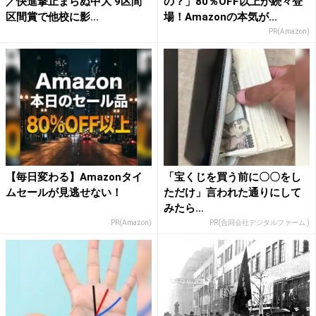
／快進撃止まらぬ中大 9区間
の？」80％OFF以上が続々登
区間賞で他校に影...
場！Amazonの本気が...
PR(Amazon)
【毎日変わる】Amazonタイ
「宝くじを買う前に〇〇をし
ムセールが見逃せない！
ただけ」言われた通りにして
みたら…
PR(Amazon)
PR(合同会社デジタルファーム )