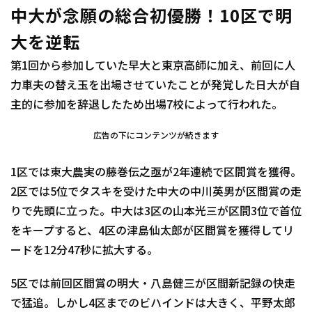
中大が念願の総合初優勝！10区で明
大を逆転
第1回から参加していた早大と東京高師に加え、前回に人
力車夫の替え玉を出場させていたことが発覚した日大が自
主的に参加を辞退したため出場7校によって行われた。
広告の下にコンテンツが続きます
1区では東大農実の藤巻伝之亟が2年連続で区間賞を獲得。
2区では5位でタスキを受けた中大の中川英男が区間賞の走
りで先頭に立った。中大は3区の山本光三が区間3位で首位
をキープすると、4区の津島仙太郎が区間賞を獲得してリ
ードを12分47秒に拡大する。
5区では前回区間賞の明大・八島健三が区間新記録の快走
で猛追。しかし4区までのビハインドは大きく、平野太郎