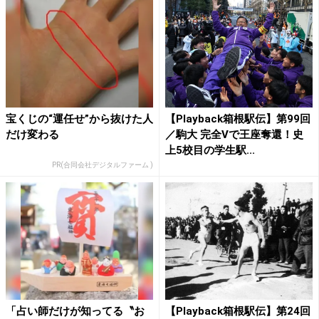
宝くじの“運任せ”から抜けた人
【Playback箱根駅伝】第99回
だけ変わる
／駒大 完全Vで王座奪還！史
上5校目の学生駅...
PR(合同会社デジタルファーム )
「占い師だけが知ってる〝お
【Playback箱根駅伝】第24回