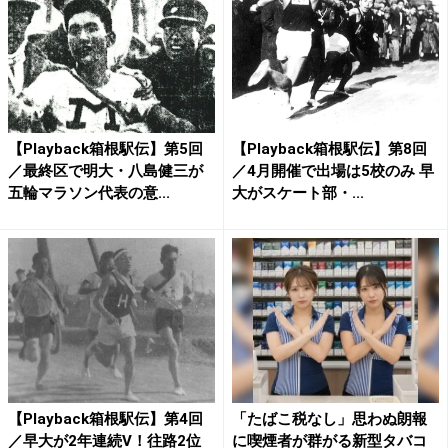
【Playback箱根駅伝】第5回
【Playback箱根駅伝】第8回
／最終区で明大・八島健三が
／4月開催で出場は5校のみ 早
五輪マラソン代表の意...
大がスケート部・...
【Playback箱根駅伝】第4回
「たばこ税なし」思わぬ朗報
／早大が2年連続V！往路2位
に喫煙者が群がる新型タバコ