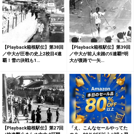
【Playback箱根駅伝】第38回
【Playback箱根駅伝】第39回
／中大が圧巻の史上2校目4連
／中大が前人未踏の5連覇!!明
覇！雪の決戦も1...
大が復路で一矢...
【Playback箱根駅伝】第27回
「え、こんなセールやってた