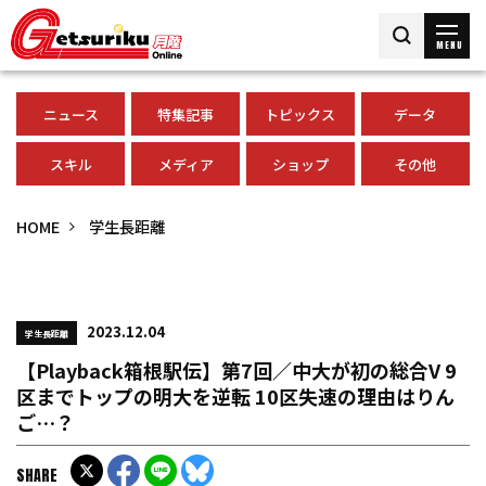
MENU
ニュース
特集記事
トピックス
データ
スキル
メディア
ショップ
その他
HOME
学生長距離
2023.12.04
学生長距離
【Playback箱根駅伝】第7回／中大が初の総合V 9
区までトップの明大を逆転 10区失速の理由はりん
ご…？
SHARE