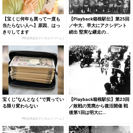
【宝くじ何年も買って一度も
【Playback箱根駅伝】第25回
当たらない人へ】原因、はっ
／中大、早大にアクシデント
きりしてます
続出 堅実な継走の...
PR(合同会社デジタルファーム )
宝くじ“なんとなく”で買ってい
【Playback箱根駅伝】第23回
る限り変わらない
／敗戦の荒廃から復活開催 戦
後第1回は明大に...
PR(合同会社デジタルファーム )