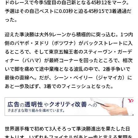
ドのレースで今季5度目の自己新となる45秒12をマーク。
予選はその自己ベストに0.03秒と迫る45秒15で3着通過だ
った。
迎えた準決勝は大外9レーンから積極的に突っ込む。1つ内
側のバヤポ・ヌドリ（ボツワナ）がバックストレートに入
るところで、そして東京五輪王者のスティーヴン・ガーデ
ィナー（バハマ）が最終コーナーを回ったところで、相次
いで脚を痛めて途中棄権となる波乱の中で、2番手争いで
最後の直線へ。だが、シーン・ベイリー（ジャマイカ）に
あと一歩及ばず、3着でのフィニッシュとなった。
世界選手権で初めて3人そろって準決勝進出を果たした日
本トリオ。いずれもファイナルがあと一歩と言える奮闘を