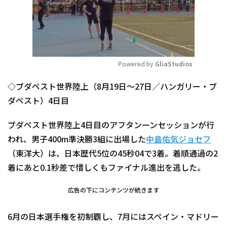
Powered by 
GliaStudios
Mute
◇ブダペスト世界陸上（8月19日～27日／ハンガリー・ブ
ダペスト）4日目
ブダペスト世界陸上4日目のアフタンーンセッションが行
われ、男子400m準決勝3組に出場した
中島佑気ジョセフ
（東洋大）は、日本歴代5位の45秒04で3着。着順通過の2
着にあと0.1秒差で惜しくもファイナル進出を逃した。
広告の下にコンテンツが続きます
6月の日本選手権を初制覇し、7月にはスペイン・マドリー