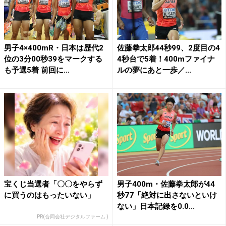
男子4×400mR・日本は歴代2
佐藤拳太郎44秒99、2度目の4
位の3分00秒39をマークする
4秒台で5着！400mファイナ
も予選5着 前回に...
ルの夢にあと一歩／...
宝くじ当選者「〇〇をやらず
男子400m・佐藤拳太郎が44
に買うのはもったいない」
秒77「絶対に出さないといけ
ない」日本記録を0.0...
PR(合同会社デジタルファーム )