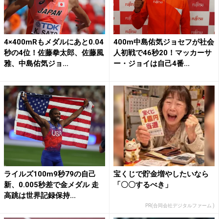
4×400mRもメダルにあと0.04
400m中島佑気ジョセフが社会
秒の4位！佐藤拳太郎、佐藤風
人初戦で46秒20！マッカーサ
雅、中島佑気ジョ...
ー・ジョイは自己4番...
ライルズ100m9秒79の自己
宝くじで貯金増やしたいなら
新、0.005秒差で金メダル 走
「〇〇するべき」
高跳は世界記録保持...
PR(合同会社デジタルファーム )