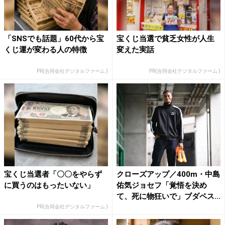
「SNSでも話題」60代から宝
宝くじ当選で貧乏女性が人生
くじ運が変わる人の特徴
変えた実話
PR(合同会社デジタルファーム )
PR(合同会社デジタルファーム )
宝くじ当選者「〇〇をやらず
クローズアップ／400m・中島
に買うのはもったいない」
佑気ジョセフ「覚悟を決め
て、死に物狂いで」ブダペス...
PR(合同会社デジタルファーム )