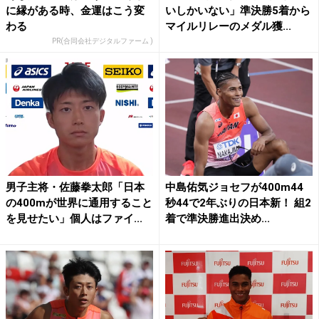
に縁がある時、金運はこう変
いしかいない」準決勝5着から
わる
マイルリレーのメダル獲...
PR(合同会社デジタルファーム )
男子主将・佐藤拳太郎「日本
中島佑気ジョセフが400m44
の400mが世界に通用すること
秒44で2年ぶりの日本新！ 組2
を見せたい」個人はファイ...
着で準決勝進出決め...