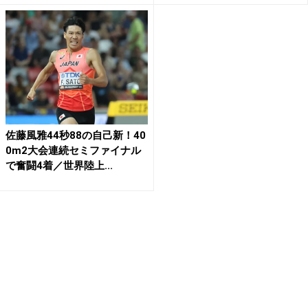
佐藤風雅44秒88の自己新！40
0m2大会連続セミファイナル
で奮闘4着／世界陸上...