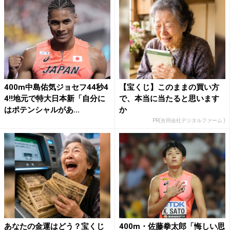
400m中島佑気ジョセフ44秒4
【宝くじ】このままの買い方
4!!地元で特大日本新「自分に
で、本当に当たると思います
はポテンシャルがあ...
か
PR(合同会社デジタルファーム )
あなたの金運はどう？宝くじ
400m・佐藤拳太郎「悔しい思