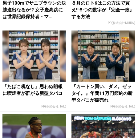
男子100mでサニブラウンの決
８月のロト6はこの方法で買
勝進出なるか!? 女子走高跳に
え!!６つの数字が『完全一致』
は世界記録保持者・マ...
する方法
PR(株式会社MURA)
「たばこ税なし」思わぬ朗報
『カートン買い、ダメ。ゼッ
に喫煙者が群がる新型タバコ
タイ。』年間11万円節約の新
型タバコが爆売れ
PR(株式会社HAL)
PR(株式会社HAL)