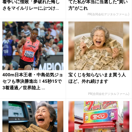
着争いに惜敗「夢破れた悔し
てた私が本当に当選した“買い
さをマイルリレーにぶつけ...
方”がこれ
PR(合同会社デジタルファーム )
400m日本王者・中島佑気ジョ
宝くじを知らないまま買う人
セフも準決勝進出！45秒15で
ほど、外れ続けます
3着通過／世界陸上 ...
PR(合同会社デジタルファーム)