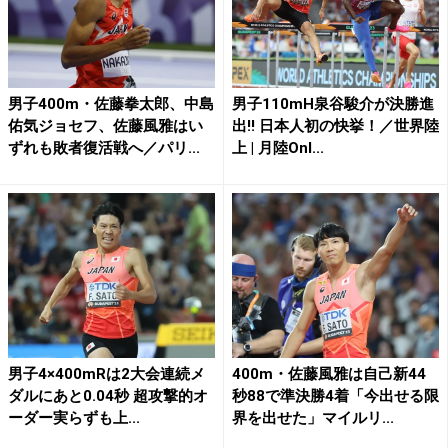
男子400m・佐藤拳太郎、中島
男子110mH泉谷駿介が決勝進
佑気ジョセフ、佐藤風雅はい
出!! 日本人初の快挙！／世界陸
ずれも敗者復活戦へ／パリ...
上 | 月陸Onl...
男子4×400mRは2大会連続メ
400m・佐藤風雅は自己新44
ダルにあと0.04秒 超攻撃的オ
秒88で準決勝4着「今出せる限
ーダー実らずも上...
界を出せた」マイルリ...