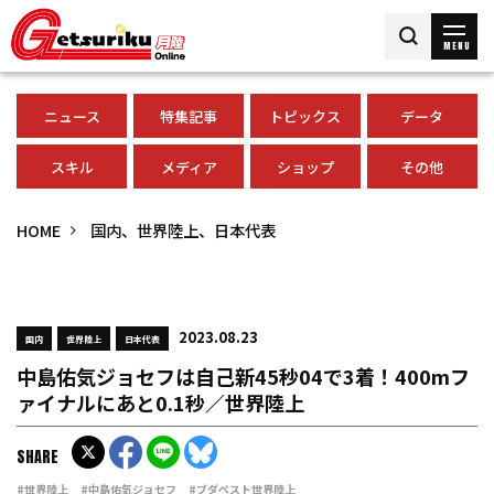
MENU
ニュース
特集記事
トピックス
データ
スキル
メディア
ショップ
その他
HOME
国内、世界陸上、日本代表
2023.08.23
国内
世界陸上
日本代表
中島佑気ジョセフは自己新45秒04で3着！400mフ
ァイナルにあと0.1秒／世界陸上
SHARE
#世界陸上
#中島佑気ジョセフ
#ブダペスト世界陸上