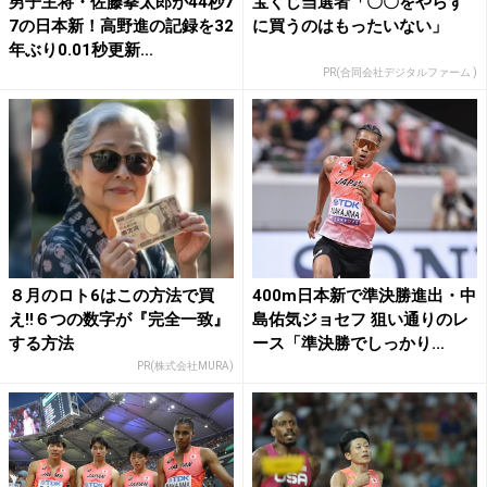
男子主将・佐藤拳太郎が44秒7
宝くじ当選者「〇〇をやらず
7の日本新！高野進の記録を32
に買うのはもったいない」
年ぶり0.01秒更新...
PR(合同会社デジタルファーム )
８月のロト6はこの方法で買
400m日本新で準決勝進出・中
え!!６つの数字が『完全一致』
島佑気ジョセフ 狙い通りのレ
する方法
ース「準決勝でしっかり...
PR(株式会社MURA)