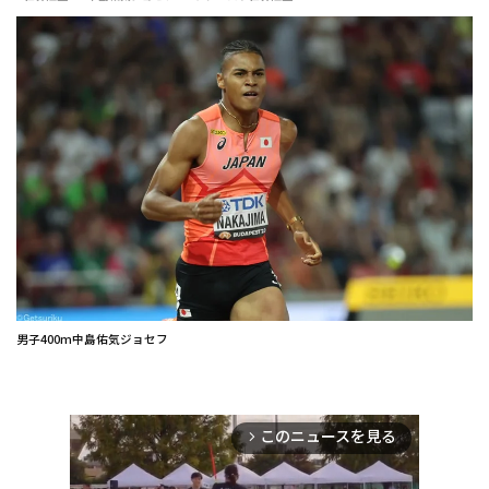
男子400m中島佑気ジョセフ
このニュースを見る
arrow_forward_ios