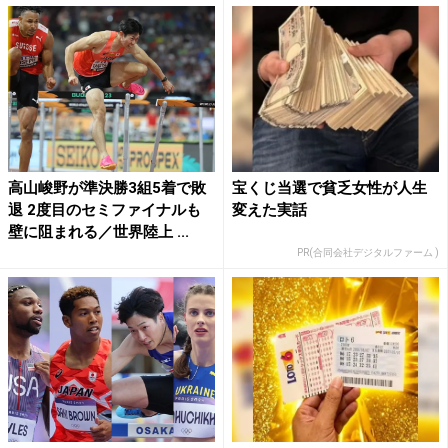
高山峻野が準決勝3組5着で敗
宝くじ当選で貧乏女性が人生
退 2度目のセミファイナルも
変えた実話
壁に阻まれる／世界陸上 ...
PR(合同会社デジタルファーム )