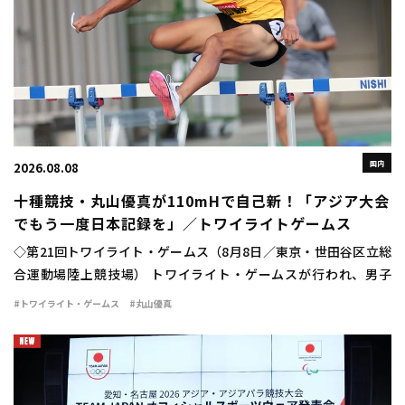
国内
2026.08.08
十種競技・丸山優真が110mHで自己新！「アジア大会
でもう一度日本記録を」／トワイライトゲームス
◇第21回トワイライト・ゲームス（8月8日／東京・世田谷区立総
合運動場陸上競技場） トワイライト・ゲームスが行われ、男子
110mハードルに十種競技日本記録保持者の丸山優真（住友電工）
#トワイライト・ゲームス
#丸山優真
が出場。13秒84（＋1.4）の自己新 […]