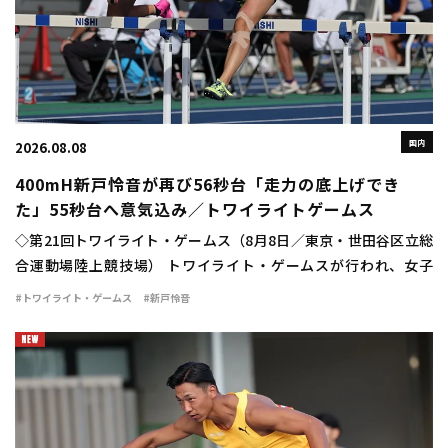
国内
2026.08.08
400mH新戸怜音が再び56秒台「走力の底上げでき
た」55秒台へ意気込み／トワイライトゲームス
◇第21回トワイライト・ゲームス（8月8日／東京・世田谷区立総
合運動場陸上競技場） トワイライト・ゲームスが行われ、女子
400mハードルは新戸怜音（VIDA）が56秒75の自己新で優勝し
#トワイライト・ゲームス
#新戸怜音
た。 日本選手権の予選で56秒94 […]