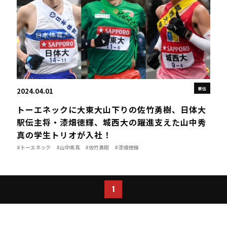
駅伝
2024.04.01
トーエネックに大東大山下りの佐竹勇樹、日体大
駅伝主将・漆畑徳輝、城西大の躍進支えた山中秀
真の学生トリオが入社！
#トーエネック
#山中秀真
#佐竹勇樹
#漆畑徳輝
1