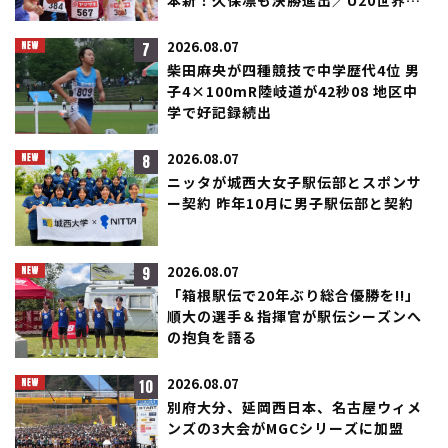
本新！久保凛も決勝進出／U20世界選
手権
7
2026.08.07
柴田麻央が四種競技で中学歴代4位 男
子4×100mR陸岐道が42秒08 地区中
学で好記録続出
8
2026.08.07
ニッタが城西大女子駅伝部とスポンサ
ー契約 昨年10月に男子駅伝部と契約
9
2026.08.07
「箱根駅伝で20年ぶり総合優勝を!!」
順大の選手＆指揮官が駅伝シーズンへ
の抱負を語る
10
2026.08.07
別府大分、延岡西日本、名古屋ウィメ
ンズの3大会がMGCシリーズに加盟