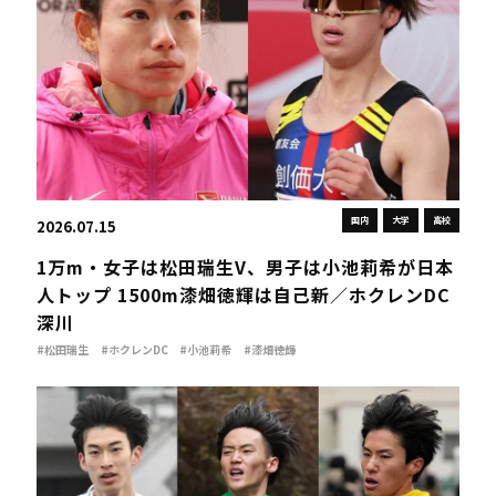
国内
大学
高校
2026.07.15
1万m・女子は松田瑞生V、男子は小池莉希が日本
人トップ 1500m漆畑徳輝は自己新／ホクレンDC
深川
#松田瑞生
#ホクレンDC
#小池莉希
#漆畑徳輝