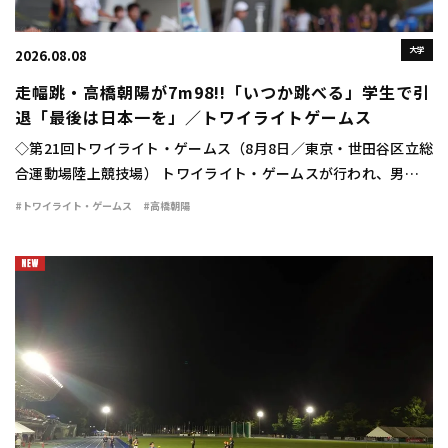
大学
2026.08.08
走幅跳・高橋朝陽が7m98!!「いつか跳べる」学生で引
退「最後は日本一を」／トワイライトゲームス
◇第21回トワイライト・ゲームス（8月8日／東京・世田谷区立総
合運動場陸上競技場） トワイライト・ゲームスが行われ、男子走
幅跳は高橋朝陽（東海大）が7m98（＋0.3）の大ジャンプを見せ
#トワイライト・ゲームス
#高橋朝陽
て優勝した。 勝負の6回目。高橋は […]