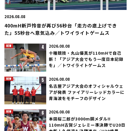
2026.08.08
400mH新戸怜音が再び56秒台「走力の底上げでき
た」55秒台へ意気込み／トワイライトゲームス
4
2026.08.08
十種競技・丸山優真が110mHで自己
新！「アジア大会でもう一度日本記録
を」／トワイライトゲームス
5
2026.08.08
名古屋アジア大会のオフィシャルウェ
アが発表 ファイアリーレッドカラーに
青海波をモチーフのデザイン
6
2026.08.08
本田桜二郎が3000m銅メダル!!
110mH古賀ジェレミー準決勝でU20日