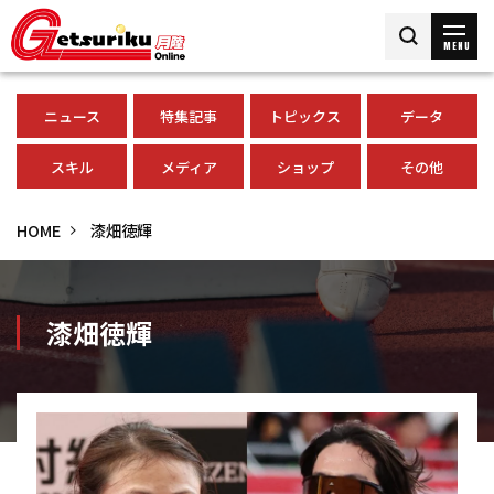
MENU
ニュース
特集記事
トピックス
データ
スキル
メディア
ショップ
その他
HOME
漆畑徳輝
漆畑徳輝