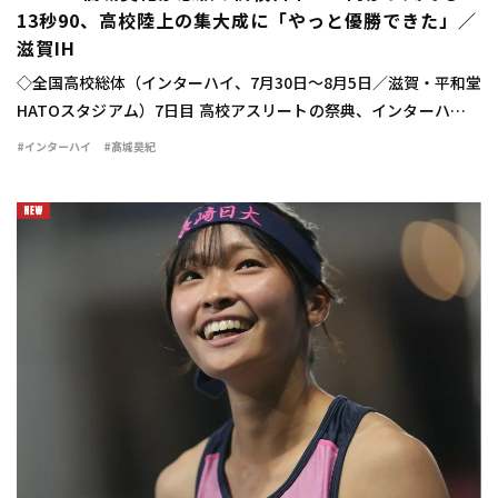
13秒90、高校陸上の集大成に「やっと優勝できた」／
滋賀IH
◇全国高校総体（インターハイ、7月30日～8月5日／滋賀・平和堂
HATOスタジアム）7日目 高校アスリートの祭典、インターハイの
最終日に男子110mハードル決勝が行われ、髙城昊紀（宮崎西3）
#インターハイ
#髙城昊紀
が13秒90（－1.2）で念願 […]