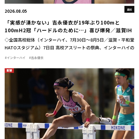
高校
2026.08.05
「実感が湧かない」吉永優衣が19年ぶり100mと
100mH2冠「ハードルのために…」喜び爆発／滋賀IH
◇全国高校総体（インターハイ、7月30日～8月5日／滋賀・平和堂
HATOスタジアム）7日目 高校アスリートの祭典、インターハイの
最終日に女子100mハードル決勝が行われ、吉永優衣（長崎日大
#インターハイ
#吉永優衣
3）が13秒44（-2.1）をマ […]