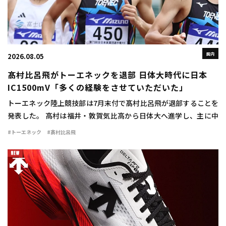
国内
2026.08.05
髙村比呂飛がトーエネックを退部 日体大時代に日本
IC1500mV「多くの経験をさせていただいた」
トーエネック陸上競技部は7月末付で髙村比呂飛が退部することを
発表した。 高村は福井・敦賀気比高から日体大へ進学し、主に中
距離で活躍。1500mで2年時に3分42秒76をマークすると、3、4年
#トーエネック
#髙村比呂飛
時には関東インカレ1500mで […]