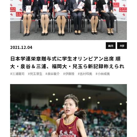
国内
大学
2021.12.04
日本学連栄章贈与式に学生オリンピアン出席 順
大・泉谷＆三浦、福岡大・兒玉ら新記録称えられ
#三浦龍司
#兒玉芽生
#泉谷駿介
#伊藤陸
#吉村玲美
#小林成美
#幸長慎一
#日本学連
#イェゴン・ヴィンセント