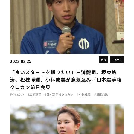
国内
ニュース
2022.02.25
「良いスタートを切りたい」三浦龍司、坂東悠
汰、松枝博輝、小林成美が意気込み／日本選手権
クロカン前日会見
#クロカン
#三浦龍司
#日本選手権クロカン
#小林成美
#坂東悠汰
#松枝博輝
#福岡クロカン