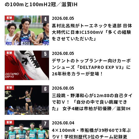
の100mと100mH2冠／滋賀IH
4
2026.08.05
髙村比呂飛がトーエネックを退部 日体
大時代に日本IC1500mV「多くの経験
をさせていただいた」
5
2026.08.05
デサントのトップランナー向けカーボ
ンシューズ「DELTAPRO EXP V3」に
26年秋冬カラーが登場！
6
2026.08.05
三段跳・野澤和心が12m88の自己タイ
で初Ｖ！ 「自分の中で良い跳躍でき
た」 女子4継は市柏が初優勝／滋賀IH
7
2026.08.04
4×100mR・市船橋が39秒60で3年ぶ
りV！学校別歴代3位のチーム記録更