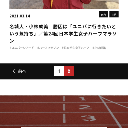
国内
大学
2021.03.14
名城大・小林成美 勝因は「ユニバに行きたいと
いう気持ち」／第24回日本学生女子ハーフマラソ
ン
#ユニバーシアード
#ハーフマラソン
#日本学生女子ハーフ
#小林成美
#鈴木優花
1
2
前へ