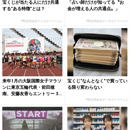
宝くじが当たる人にだけ共通
「占い師だけが知ってる〝お
する“ある特徴”とは？
金が増える人の共通点〟」
PR(合同会社デジタルファーム )
PR(合同会社デジタルファーム )
来年1月の大阪国際女子マラソ
宝くじ“なんとなく”で買ってい
ンに東京五輪代表・前田穂
る限り変わらない
南、安藤友香らエントリー 3...
PR(合同会社デジタルファーム )