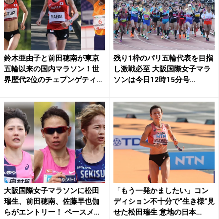
鈴木亜由子と前田穂南が東京
残り1枠のパリ五輪代表を目指
五輪以来の国内マラソン！世
し激戦必至 大阪国際女子マラ
界歴代2位のチェプンゲティ
ソンは今日12時15分号...
チ...
大阪国際女子マラソンに松田
「もう一発かましたい」コン
瑞生、前田穂南、佐藤早也伽
ディション不十分で“生き様”見
らがエントリー！ ペースメ
せた松田瑞生 意地の日本...