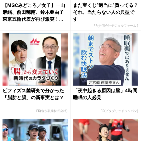
【MGCみどころ／女子】一山
まだ宝くじ“適当に”買ってる？
麻緒、前田穂南、鈴木亜由子
それ、当たらない人の典型で
東京五輪代表が再び激突！...
す
PR(合同会社デジタルファーム )
ビフィズス菌研究で分かった
「夜中起きる原因は脳」4時間
「脂肪と腸」の新事実とは？
睡眠の人必見
PR(森永乳業株式会社)
PR(ビタブリッドジャパン)