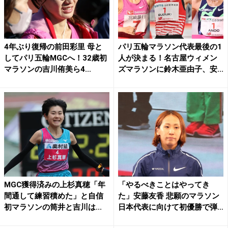
4年ぶり復帰の前田彩里 母と
パリ五輪マラソン代表最後の1
してパリ五輪MGCへ！32歳初
人が決まる！名古屋ウィメン
マラソンの吉川侑美ら4...
ズマラソンに鈴木亜由子、安...
MGC獲得済みの上杉真穂「年
「やるべきことはやってき
間通して練習積めた」と自信
た」安藤友香 悲願のマラソン
初マラソンの筒井と吉川は...
日本代表に向けて初優勝で弾
み...