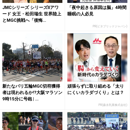
JMCシリーズ シリーズⅡアワ
「夜中起きる原因は脳」4時間
ード 女王・松田瑞生 世界陸上
睡眠の人必見
とMGC挑戦へ「後悔...
PR(ビタブリッドジャパン)
新たなパリ五輪MGC切符獲得
頑張らずに取り組める「太り
者は現われるか!?大阪マラソン
にくいカラダづくり」とは？
9時15分に号砲 | ...
PR(森永乳業株式会社)