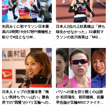
矢田みくに初マラソン日本最
日本人2位の上杉真穂は「持ち
高の2時間19分57秒!!!積極性と
味生かせなかった」32歳初マ
粘りで4位となりM...
ラソンの吉川侑美は「MG...
日本人トップの安藤友香「悔
パリへの道を切り開くのは誰
しい気持ちでいっぱい」勝負
か 松田瑞生、前田穂南、佐藤
所での“我慢“がパリ五輪への...
早也伽が五輪MGCファイナ...