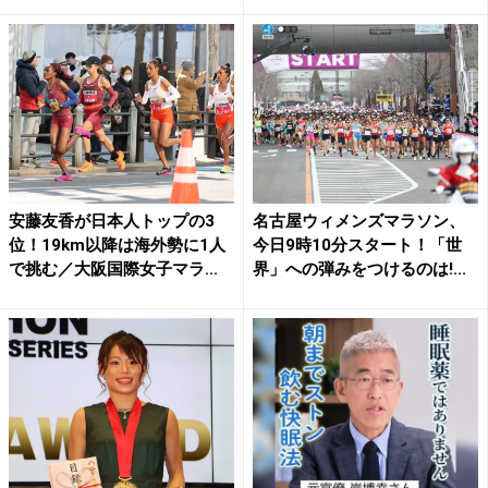
安藤友香が日本人トップの3
名古屋ウィメンズマラソン、
位！19km以降は海外勢に1人
今日9時10分スタート！「世
で挑む／大阪国際女子マラ...
界」への弾みをつけるのは!...