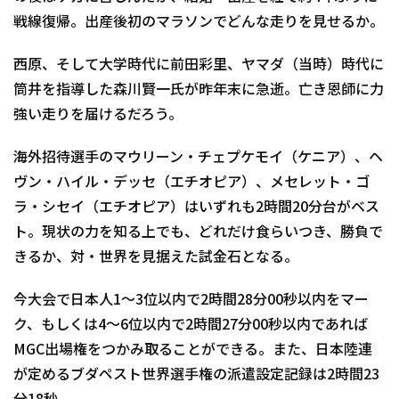
戦線復帰。出産後初のマラソンでどんな走りを見せるか。
西原、そして大学時代に前田彩里、ヤマダ（当時）時代に
筒井を指導した森川賢一氏が昨年末に急逝。亡き恩師に力
強い走りを届けるだろう。
海外招待選手のマウリーン・チェプケモイ（ケニア）、ヘ
ヴン・ハイル・デッセ（エチオピア）、メセレット・ゴ
ラ・シセイ（エチオピア）はいずれも2時間20分台がベス
ト。現状の力を知る上でも、どれだけ食らいつき、勝負で
きるか、対・世界を見据えた試金石となる。
今大会で日本人1～3位以内で2時間28分00秒以内をマー
ク、もしくは4～6位以内で2時間27分00秒以内であれば
MGC出場権をつかみ取ることができる。また、日本陸連
が定めるブダペスト世界選手権の派遣設定記録は2時間23