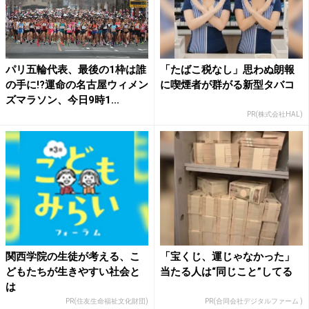
パリ五輪代表、最後の1枠は誰
「たばこ税なし」思わぬ朗報
の手に!?運命の名古屋ウィメン
に喫煙者が群がる新型タバコ
ズマラソン、今日9時1...
PR(株式会社HAL)
関西学院の生徒が考える、こ
「宝くじ、運じゃなかった」
どもたちが生きやすい社会と
当たる人は“同じこと”してる
は
PR(住友生命福祉文化財団)
PR(合同会社デジタルファーム )