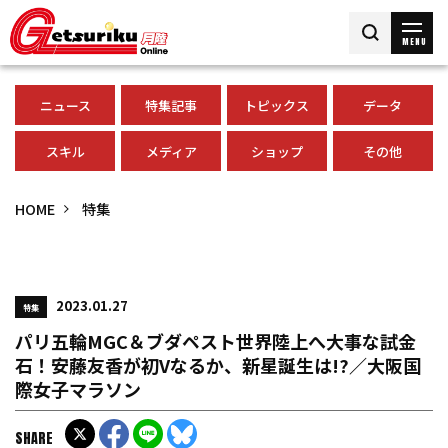
MENU
ニュース
特集記事
トピックス
データ
スキル
メディア
ショップ
その他
HOME
特集
2023.01.27
特集
パリ五輪MGC＆ブダペスト世界陸上へ大事な試金
石！安藤友香が初Vなるか、新星誕生は!?／大阪国
際女子マラソン
SHARE