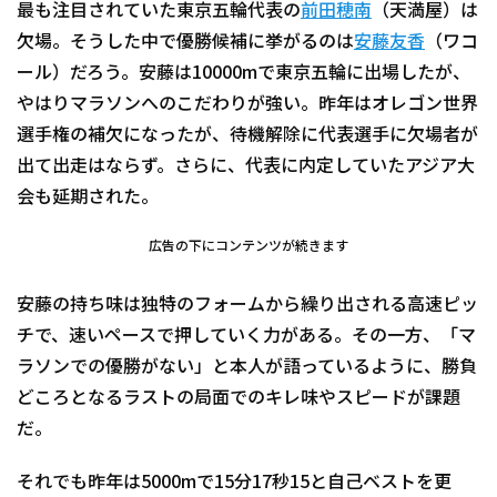
最も注目されていた東京五輪代表の
前田穂南
（天満屋）は
欠場。そうした中で優勝候補に挙がるのは
安藤友香
（ワコ
ール）だろう。安藤は10000mで東京五輪に出場したが、
やはりマラソンへのこだわりが強い。昨年はオレゴン世界
選手権の補欠になったが、待機解除に代表選手に欠場者が
出て出走はならず。さらに、代表に内定していたアジア大
会も延期された。
広告の下にコンテンツが続きます
安藤の持ち味は独特のフォームから繰り出される高速ピッ
チで、速いペースで押していく力がある。その一方、「マ
ラソンでの優勝がない」と本人が語っているように、勝負
どころとなるラストの局面でのキレ味やスピードが課題
だ。
それでも昨年は5000mで15分17秒15と自己ベストを更