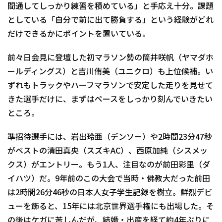
間通してしっかり練習を積めている」と手応え十分。課題
としている「自分で前に出て勝負する」という経験がどれ
だけできるかにポイントを置いている。
前々日会見に登壇した初マラソン勢の筒井咲帆（ヤマダホ
ールディングス）と吉川侑美（ユニクロ）も上位候補。い
ずれもトラックやハーフマラソンで安定した走りを見せて
きた選手だけに、まずはペースをしっかり刻んでいきたい
ところ。
準招待選手には、岩出玲亜（デンソー）や2時間23分47秒
がベストの清田真央（スズキAC）、西原加純（シスメッ
クス）がエントリー。もう1人、注目なのが前田彩里（ダ
イハツ）だ。9年前のこの大会で当時・佛教大だった前田
は2時間26分46秒の日本人女子学生記録を樹立。鮮烈デビ
ューを飾ると、15年には北京世界選手権にも出場した。そ
の後はケガに苦しんだが、結婚・出産を経て約4年ぶりに