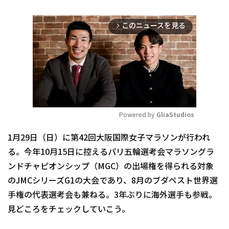
このニュースを見る
arrow_forward_ios
Powered by 
GliaStudios
Mute
1月29日（日）に第42回大阪国際女子マラソンが行われ
る。今年10月15日に控えるパリ五輪選考会マラソングラ
ンドチャピオンシップ（MGC）の出場権を得られる対象
のJMCシリーズG1の大会であり、8月のブダペスト世界選
手権の代表選考会も兼ねる。3年ぶりに海外選手も参戦。
見どころをチェックしていこう。