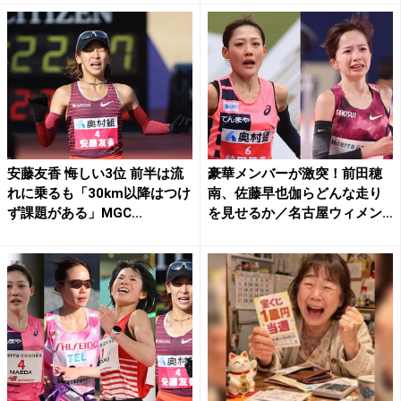
安藤友香 悔しい3位 前半は流
豪華メンバーが激突！前田穂
れに乗るも「30km以降はつけ
南、佐藤早也伽らどんな走り
ず課題がある」MGC...
を見せるか／名古屋ウィメン
ズ...