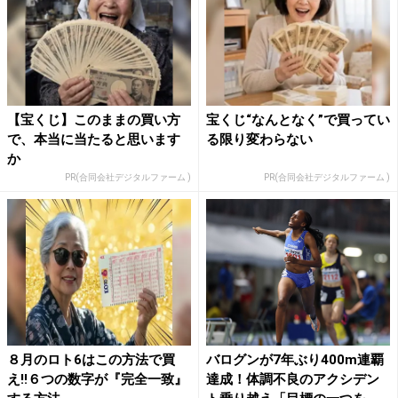
【宝くじ】このままの買い方
宝くじ“なんとなく”で買ってい
で、本当に当たると思います
る限り変わらない
か
PR(合同会社デジタルファーム )
PR(合同会社デジタルファーム )
８月のロト6はこの方法で買
バログンが7年ぶり400m連覇
え!!６つの数字が『完全一致』
達成！体調不良のアクシデン