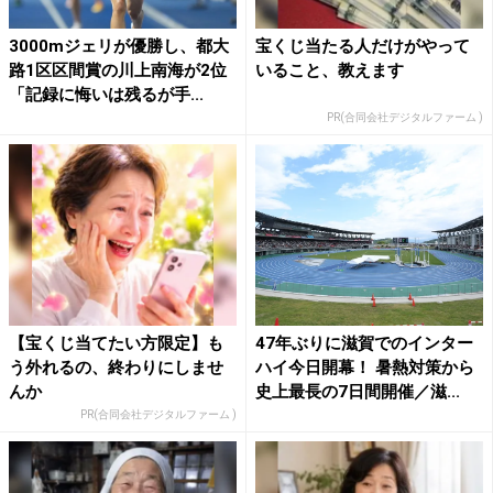
3000mジェリが優勝し、都大
宝くじ当たる人だけがやって
路1区区間賞の川上南海が2位
いること、教えます
「記録に悔いは残るが手...
PR(合同会社デジタルファーム )
【宝くじ当てたい方限定】も
47年ぶりに滋賀でのインター
う外れるの、終わりにしませ
ハイ今日開幕！ 暑熱対策から
んか
史上最長の7日間開催／滋...
PR(合同会社デジタルファーム )