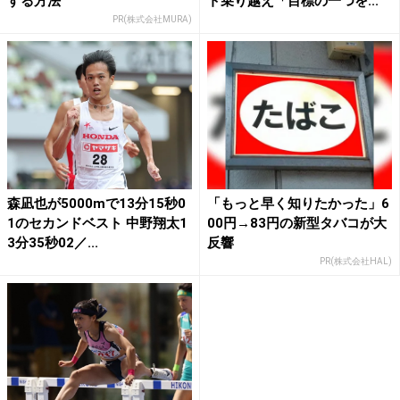
する方法
ト乗り越え「目標の一つを...
PR(株式会社MURA)
森凪也が5000mで13分15秒0
「もっと早く知りたかった」6
1のセカンドベスト 中野翔太1
00円→83円の新型タバコが大
3分35秒02／...
反響
PR(株式会社HAL)