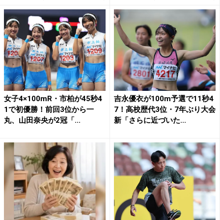
女子4×100mR・市柏が45秒4
吉永優衣が100m予選で11秒4
1で初優勝！前回3位から一
7！高校歴代3位・7年ぶり大会
丸、山田奈央が2冠「...
新「さらに近づいた...