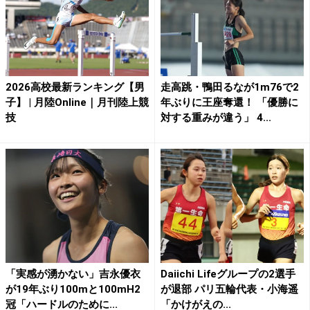
2026高校最新ランキング【男
走高跳・鴨田るなが1m76で2
子】 | 月陸Online｜月刊陸上競
年ぶりに王座奪還！ 「優勝に
技
対する重みが違う」 4...
「実感が湧かない」吉永優衣
Daiichi Lifeグループの2選手
が19年ぶり100mと100mH2
が退部 パリ五輪代表・小海遥
冠「ハードルのために...
「かけがえの...