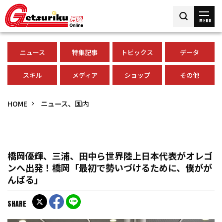
MENU
ニュース
特集記事
トピックス
データ
スキル
メディア
ショップ
その他
HOME
ニュース、国内
橋岡優輝、三浦、田中ら世界陸上日本代表がオレゴ
ンへ出発！橋岡「最初で勢いづけるために、僕がが
んばる」
SHARE