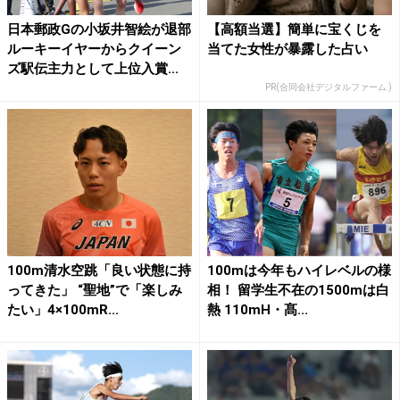
日本郵政Gの小坂井智絵が退部
【高額当選】簡単に宝くじを
ルーキーイヤーからクイーン
当てた女性が暴露した占い
ズ駅伝主力として上位入賞...
PR(合同会社デジタルファーム )
100m清水空跳「良い状態に持
100mは今年もハイレベルの様
ってきた」 “聖地”で「楽しみ
相！ 留学生不在の1500mは白
たい」4×100mR...
熱 110mH・髙...