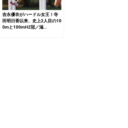
吉永優衣がハードル女王！寺
田明日香以来、史上2人目の10
0mと100mH2冠／滋...