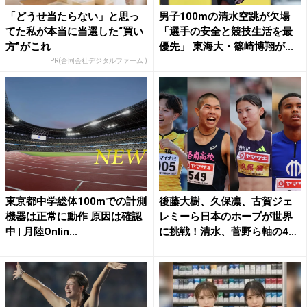
「どうせ当たらない」と思っ
男子100mの清水空跳が欠場
てた私が本当に当選した“買い
「選手の安全と競技生活を最
方”がこれ
優先」 東海大・篠崎博翔が...
PR(合同会社デジタルファーム )
東京都中学総体100mでの計測
後藤大樹、久保凛、古賀ジェ
機器は正常に動作 原因は確認
レミーら日本のホープが世界
中 | 月陸Onlin...
に挑戦！清水、菅野ら軸の4
継...