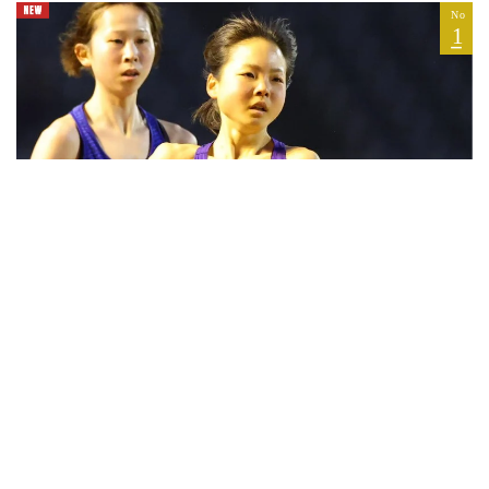
2026.08.06
初日は男女5000mで入賞 男乕結衣が健闘の7位、栗村
凌は8位 久保凛800m予選全体トップタイム／U20世界
選手権