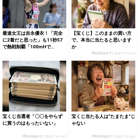
最速女王は吉永優衣！「完全
【宝くじ】このままの買い方
に2着だと思った」も11秒57
で、本当に当たると思います
で熱戦制覇「100mHで...
か
PR(合同会社デジタルファーム )
宝くじ当選者「〇〇をやらず
宝くじ当たる人は“たまたま”じ
に買うのはもったいない」
ゃない
PR(合同会社デジタルファーム )
PR(合同会社デジタルファーム)