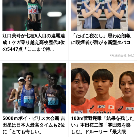
江口美玲が七種6人目の連覇達
「たばこ税なし」思わぬ朗報
成！ケガ乗り越え高校歴代3位
に喫煙者が群がる新型タバコ
の5447点「ここまで持...
PR(株式会社HAL)
5000ｍボイ・ビリス大会新 吉
100m菅野翔唯「結果を残した
田星は日本人最高タイムも2位
い」本田桜二郎「雰囲気を楽
に「とても悔しい」 ...
しむ」ドルーリー「最大限...