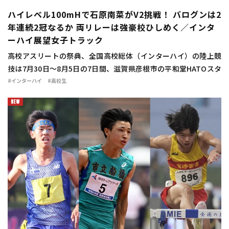
ハイレベル100mHで石原南菜がV2挑戦！ バログンは2
年連続2冠なるか 両リレーは強豪校ひしめく／インタ
ーハイ展望女子トラック
高校アスリートの祭典、全国高校総体（インターハイ）の陸上競
技は7月30日～8月5日の7日間、滋賀県彦根市の平和堂HATOスタ
ジアムで行われる。ここでは、エントリーリストや自己タイム（7
#インターハイ
#高校生
月28日判明分）を […]