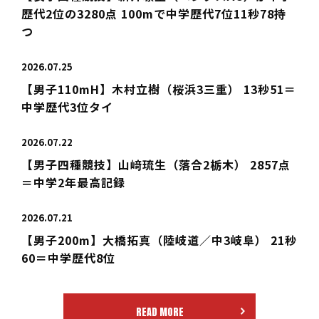
歴代2位の3280点 100mで中学歴代7位11秒78持
つ
2026.07.25
【男子110mH】木村立樹（桜浜3三重） 13秒51＝
中学歴代3位タイ
2026.07.22
【男子四種競技】山﨑琉生（落合2栃木） 2857点
＝中学2年最高記録
2026.07.21
【男子200m】大橋拓真（陸岐道／中3岐阜） 21秒
60＝中学歴代8位
READ MORE