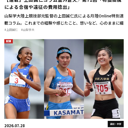
【連載】上田誠仁コラム雲外蒼天／第71回「物価高騰
による合宿や遠征の費用捻出」
山梨学大陸上競技部元監督の上田誠仁氏による月陸Online特別連
載コラム。これまでの経験や感じたこと、想いなど、心のままに綴
っていただきます！ 広告の下にコンテンツが続きます 第71回「物
#上田誠仁
#山梨学大
価高騰による合 […]
高校・中学
2026.07.28