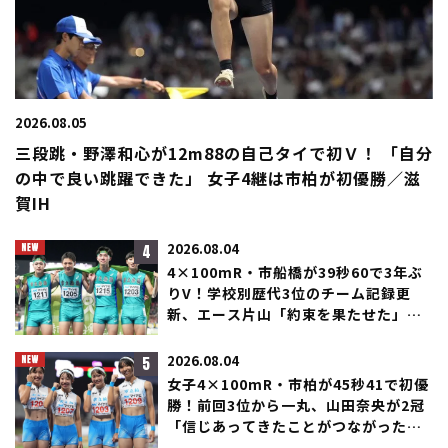
2026.08.05
三段跳・野澤和心が12m88の自己タイで初Ｖ！ 「自分
の中で良い跳躍できた」 女子4継は市柏が初優勝／滋
賀IH
4
2026.08.04
4×100mR・市船橋が39秒60で3年ぶ
りV！学校別歴代3位のチーム記録更
新、エース片山「約束を果たせた」／
滋賀IH
5
2026.08.04
女子4×100mR・市柏が45秒41で初優
勝！前回3位から一丸、山田奈央が2冠
「信じあってきたことがつながった」