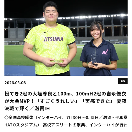
高校
2026.08.06
投てき2冠の大垣尊良と100m、100mH2冠の吉永優衣
が大会MVP！「すごくうれしい」「実感できた」 夏夜
決戦で輝く／滋賀IH
◇全国高校総体（インターハイ、7月30日～8月5日／滋賀・平和堂
HATOスタジアム） 高校アスリートの祭典、インターハイが行わ