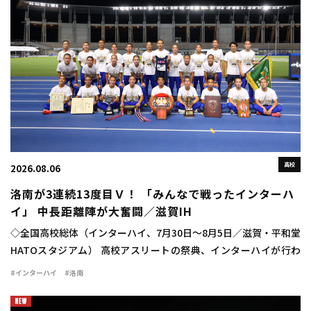
高校
2026.08.06
洛南が3連続13度目Ｖ！ 「みんなで戦ったインターハ
イ」 中長距離陣が大奮闘／滋賀IH
◇全国高校総体（インターハイ、7月30日～8月5日／滋賀・平和堂
HATOスタジアム） 高校アスリートの祭典、インターハイが行わ
れ、学校対抗の男子は洛南（京都）が47点で3連覇を達成した。通
#インターハイ
#洛南
算でも史上最多 […]