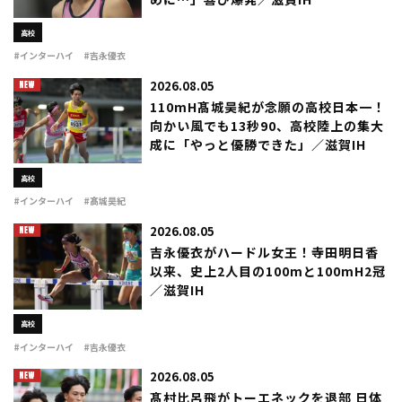
めに…」喜び爆発／滋賀IH
高校
#インターハイ
#吉永優衣
2026.08.05
110mH髙城昊紀が念願の高校日本一！
向かい風でも13秒90、高校陸上の集大
成に「やっと優勝できた」／滋賀IH
高校
#インターハイ
#髙城昊紀
2026.08.05
吉永優衣がハードル女王！寺田明日香
以来、史上2人目の100mと100mH2冠
／滋賀IH
高校
#インターハイ
#吉永優衣
2026.08.05
髙村比呂飛がトーエネックを退部 日体