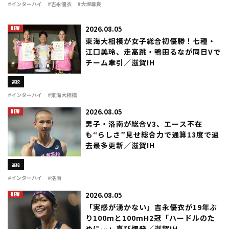
れた。全日程を終了し、大会最優秀選手には男子が大垣尊良（厚
#インターハイ
#吉永優衣
#大垣尊良
真3北海道）、女子 […]
2026.08.05
東海大相模が女子総合初優勝！七種・
江口美玲、走高跳・鴨田るなが同日Vで
チーム牽引／滋賀IH
高校
#インターハイ
#東海大相模
2026.08.05
男子・洛南が総合V3、エース不在
も“らしさ”見せ総合力で通算13度で過
去最多更新／滋賀IH
高校
#インターハイ
#洛南
2026.08.05
「実感が湧かない」吉永優衣が19年ぶ
り100mと100mH2冠「ハードルのた