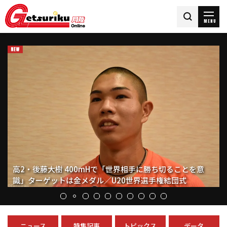
MENU
最速女王は吉永優衣！「完全に2着だと思った」も11秒57
高2・後藤大樹 400mHで「世界相手に勝ち切ることを意
【高校生FOCUS】男子短距離・井手友郎（済美高）U20世
【学生長距離Close-upインタビュー】主力へと成長した國
高島由香がユニクロへ加入！10000mで五輪2度出場「一日
男子5000mは青木涼真が日本人トップ 800m塩見綾乃サー
落合晃が1000m2分15秒24の日本新！ 初参戦のDLで7位入
出雲駅伝の出場22チームが決定！ 関東は箱根シードの10
【“陸女”インタビュー】俳優として活躍する椿原愛さん 走
で熱戦制覇「100mHでは絶対に高校新で優勝を」／滋賀IH
識」ターゲットは金メダル／U20世界選手権結団式
界選手権代表選出 狙うはファイナリスト！
學院大・髙石樹 「三大駅伝全部で結果を残す走りを」
でも早くチームに貢献を」
ドベスト 1500m川口峻太朗はU20歴代3位／ホクレンDC士
月刊陸上競技2026年8月号
賞 優勝のワニョニイは世界新／DLモナコ
校 京産大が30回目 金沢学大は初の全国大会
高跳でインターハイや国体に出場！「考え方や周囲への感
別
謝」を学んだ陸上部時代
ニュース
特集記事
トピックス
データ