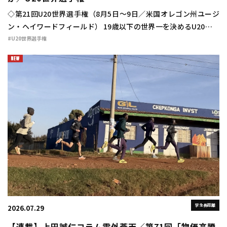
◇第21回U20世界選手権（8月5日～9日／米国オレゴン州ユージ
ン・ヘイワードフィールド） 19歳以下の世界一を決めるU20世界
選手権が8月5日から9日までの5日間、米国陸上の“聖地”ヘイワー
#U20世界選手権
ドフィール […]
学生長距離
2026.07.29