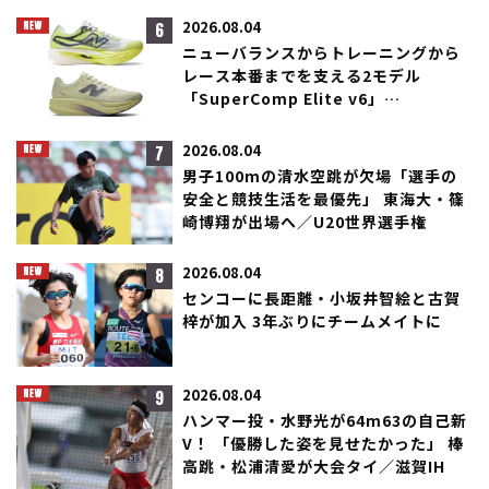
／滋賀IH
6
2026.08.04
ニューバランスからトレーニングから
レース本番までを支える2モデル
「SuperComp Elite v6」
「SuperComp Rebel」が登場！
7
2026.08.04
男子100mの清水空跳が欠場「選手の
安全と競技生活を最優先」 東海大・篠
崎博翔が出場へ／U20世界選手権
8
2026.08.04
センコーに長距離・小坂井智絵と古賀
梓が加入 3年ぶりにチームメイトに
9
2026.08.04
ハンマー投・水野光が64m63の自己新
V！ 「優勝した姿を見せたかった」 棒
高跳・松浦清愛が大会タイ／滋賀IH