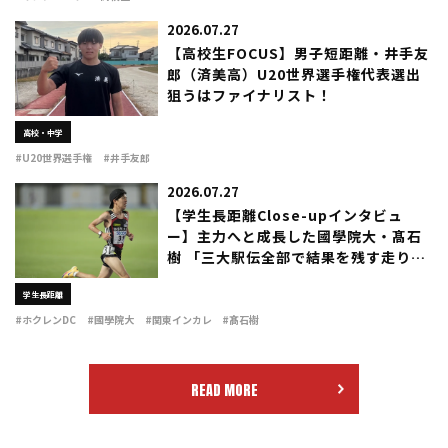
2026.07.27
【高校生FOCUS】男子短距離・井手友
郎（済美高）U20世界選手権代表選出
狙うはファイナリスト！
高校・中学
#U20世界選手権
#井手友郎
2026.07.27
【学生長距離Close-upインタビュ
ー】主力へと成長した國學院大・髙石
樹 「三大駅伝全部で結果を残す走り
を」
学生長距離
#ホクレンDC
#國學院大
#関東インカレ
#髙石樹
READ MORE