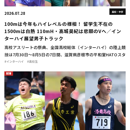
高校・中学
2026.07.28
100mは今年もハイレベルの様相！ 留学生不在の
1500mは白熱 110mH・髙城昊紀は悲願のVへ／イン
ターハイ展望男子トラック
高校アスリートの祭典、全国高校総体（インターハイ）の陸上競
技は7月30日～8月5日の7日間、滋賀県彦根市の平和堂HATOスタ
ジアムで行われる。ここでは、エントリーリストや自己タイム（7
#インターハイ
#高校生
月28日判明分）を […]