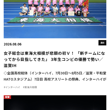
高校
2026.08.06
女子総合は東海大相模が悲願の初Ｖ！ 「新チームにな
ってから目指してきた」 3年生コンビの優勝で勢い／
滋賀IH
◇全国高校総体（インターハイ、7月30日～8月5日／滋賀・平和堂
HATOスタジアム）7日目 高校アスリートの祭典、インターハイが
行われ、女子学校対抗は東海大相模（神奈川）が33点を獲得し、
#インターハイ
#東海大相模
悲願の初優勝を […]