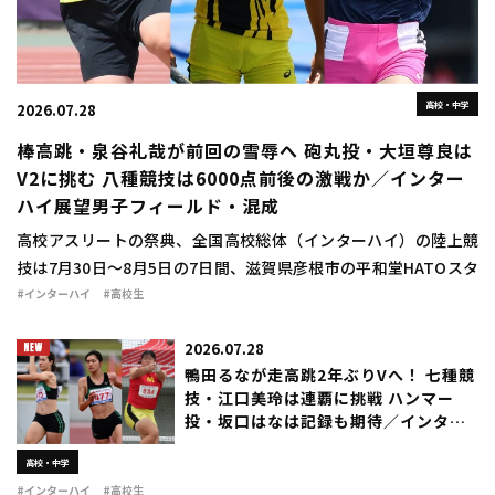
高校・中学
2026.07.28
棒高跳・泉谷礼哉が前回の雪辱へ 砲丸投・大垣尊良は
V2に挑む 八種競技は6000点前後の激戦か／インター
ハイ展望男子フィールド・混成
高校アスリートの祭典、全国高校総体（インターハイ）の陸上競
技は7月30日～8月5日の7日間、滋賀県彦根市の平和堂HATOスタ
ジアムで行われる。ここでは、エントリーリストや自己記録（7月
#インターハイ
#高校生
28日判明分）を中 […]
2026.07.28
鴨田るなが走高跳2年ぶりVへ！ 七種競
技・江口美玲は連覇に挑戦 ハンマー
投・坂口はなは記録も期待／インター
ハイ展望女子フィールド・混成
高校・中学
#インターハイ
#高校生