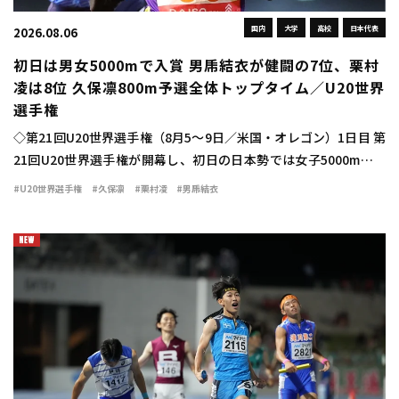
国内
大学
高校
日本代表
2026.08.06
初日は男女5000mで入賞 男乕結衣が健闘の7位、栗村
凌は8位 久保凛800m予選全体トップタイム／U20世界
選手権
◇第21回U20世界選手権（8月5～9日／米国・オレゴン）1日目 第
21回U20世界選手権が開幕し、初日の日本勢では女子5000mで男
乕結衣（東北高3宮城）が15分37秒33で7位と、今大会日本勢最初
#U20世界選手権
#久保凛
#栗村凌
#男乕結衣
の […]