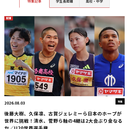
特集記事
学生長距離
高校・中学
特集
2026.08.03
後藤大樹、久保凛、古賀ジェレミーら日本のホープが
世界に挑戦！清水、菅野ら軸の4継は2大会ぶり金なる
か／U20世界選手権