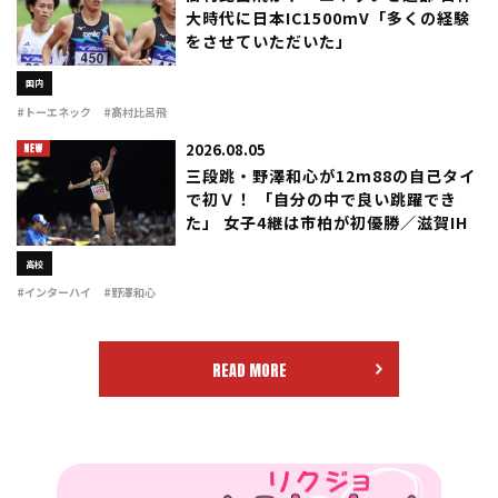
大時代に日本IC1500mV「多くの経験
をさせていただいた」
国内
#トーエネック
#髙村比呂飛
2026.08.05
三段跳・野澤和心が12m88の自己タイ
で初Ｖ！ 「自分の中で良い跳躍でき
た」 女子4継は市柏が初優勝／滋賀IH
高校
#インターハイ
#野澤和心
READ MORE