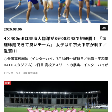
高校
2026.08.06
4×400mRは東海大翔洋が3分08秒48で初優勝！ 「切
磋琢磨できて良いチーム」 女子は中京大中京が制す／
滋賀IH
◇全国高校総体（インターハイ、7月30日～8月5日／滋賀・平和堂
HATOスタジアム）7日目 高校アスリートの祭典、インターハイが
行われ、男子4×100mリレーは東海大翔洋（静岡）が3分08秒48
#インターハイ
#東海大翔洋
で初優勝 […]