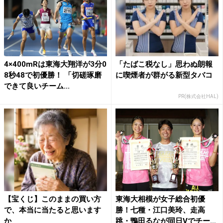
4×400mRは東海大翔洋が3分0
「たばこ税なし」思わぬ朗報
8秒48で初優勝！ 「切磋琢磨
に喫煙者が群がる新型タバコ
できて良いチーム...
PR(株式会社HAL)
【宝くじ】このままの買い方
東海大相模が女子総合初優
で、本当に当たると思います
勝！七種・江口美玲、走高
か
跳・鴨田るなが同日Vでチーム