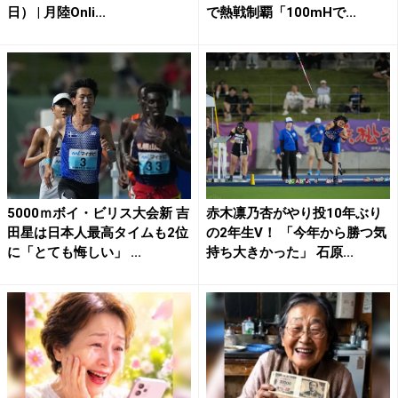
日） | 月陸Onli...
で熱戦制覇「100mHで...
5000ｍボイ・ビリス大会新 吉
赤木凛乃杏がやり投10年ぶり
田星は日本人最高タイムも2位
の2年生V！ 「今年から勝つ気
に「とても悔しい」 ...
持ち大きかった」 石原...