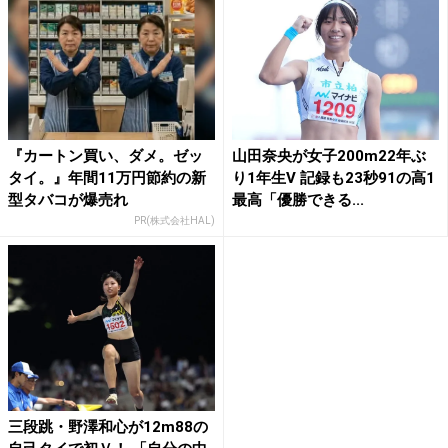
『カートン買い、ダメ。ゼッ
山田奈央が女子200m22年ぶ
タイ。』年間11万円節約の新
り1年生V 記録も23秒91の高1
型タバコが爆売れ
最高「優勝できる...
PR(株式会社HAL)
三段跳・野澤和心が12m88の