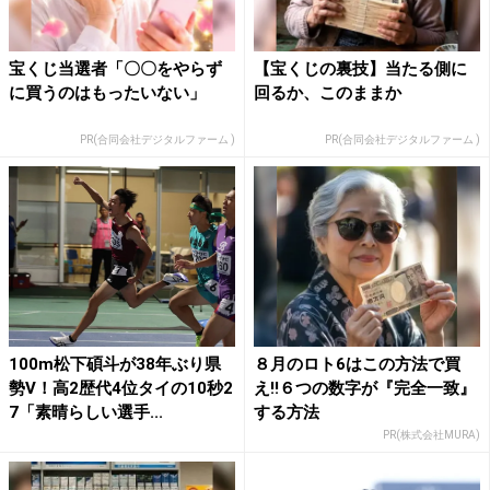
宝くじ当選者「〇〇をやらず
【宝くじの裏技】当たる側に
に買うのはもったいない」
回るか、このままか
PR(合同会社デジタルファーム )
PR(合同会社デジタルファーム )
100m松下碩斗が38年ぶり県
８月のロト6はこの方法で買
勢V！高2歴代4位タイの10秒2
え!!６つの数字が『完全一致』
7「素晴らしい選手...
する方法
PR(株式会社MURA)