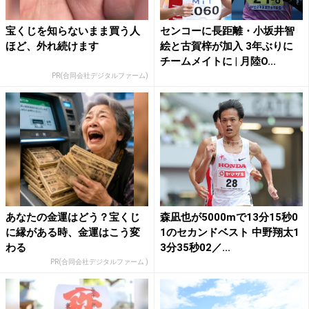
宝くじを知らないまま買う人
センコーに長距離・小坂井智
ほど、外れ続けます
絵と古賀梓が加入 3年ぶりに
チームメイトに | 月陸O...
PR(合同会社デジタルファーム)
あなたの金運はどう？宝くじ
森凪也が5000mで13分15秒0
に縁がある時、金運はこう変
1のセカンドベスト 中野翔太1
わる
3分35秒02／...
PR(合同会社デジタルファーム )