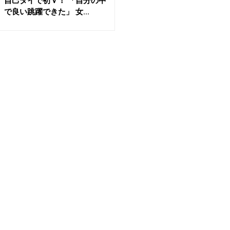
自己タイで初Ｖ！ 「自分の中
で良い跳躍できた」 女...