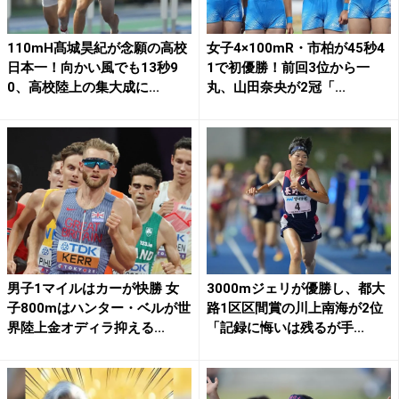
110mH髙城昊紀が念願の高校
女子4×100mR・市柏が45秒4
日本一！向かい風でも13秒9
1で初優勝！前回3位から一
0、高校陸上の集大成に...
丸、山田奈央が2冠「...
男子1マイルはカーが快勝 女
3000mジェリが優勝し、都大
子800mはハンター・ベルが世
路1区区間賞の川上南海が2位
界陸上金オディラ抑える...
「記録に悔いは残るが手...