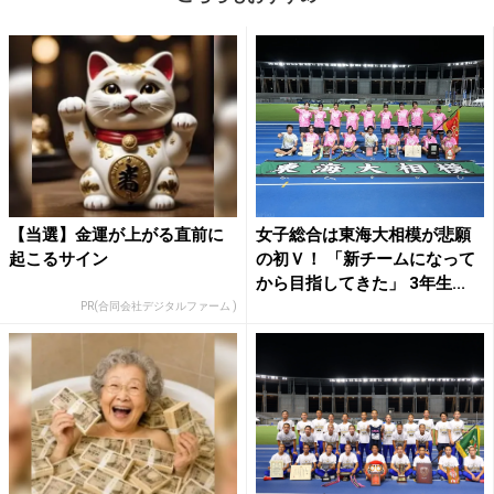
【当選】金運が上がる直前に
女子総合は東海大相模が悲願
起こるサイン
の初Ｖ！ 「新チームになって
から目指してきた」 3年生...
PR(合同会社デジタルファーム )