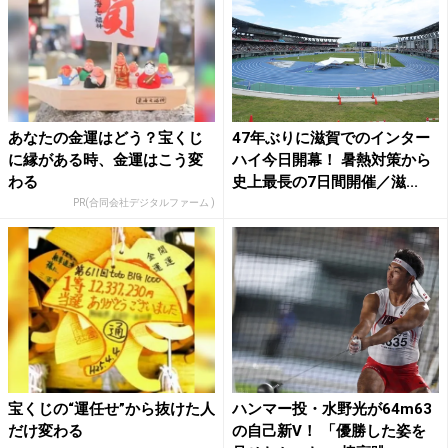
あなたの金運はどう？宝くじ
47年ぶりに滋賀でのインター
に縁がある時、金運はこう変
ハイ今日開幕！ 暑熱対策から
わる
史上最長の7日間開催／滋...
PR(合同会社デジタルファーム )
宝くじの“運任せ”から抜けた人
ハンマー投・水野光が64m63
だけ変わる
の自己新V！ 「優勝した姿を