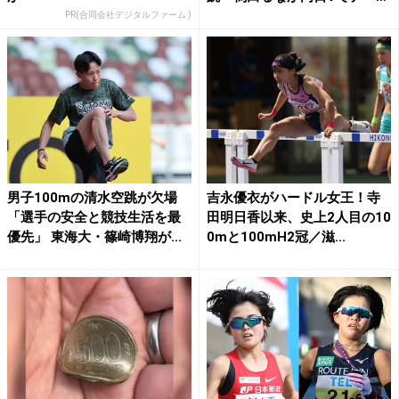
牽引...
PR(合同会社デジタルファーム )
男子100mの清水空跳が欠場
吉永優衣がハードル女王！寺
「選手の安全と競技生活を最
田明日香以来、史上2人目の10
優先」 東海大・篠崎博翔が...
0mと100mH2冠／滋...