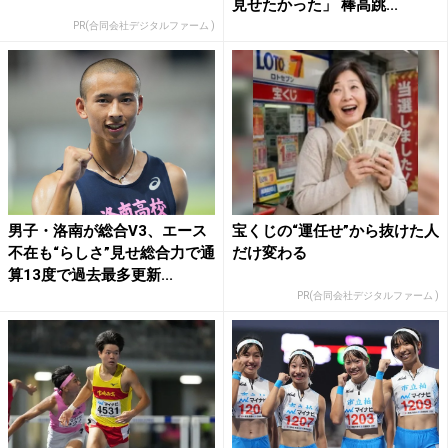
見せたかった」 棒高跳...
PR(合同会社デジタルファーム )
男子・洛南が総合V3、エース
宝くじの“運任せ”から抜けた人
不在も“らしさ”見せ総合力で通
だけ変わる
算13度で過去最多更新...
PR(合同会社デジタルファーム )