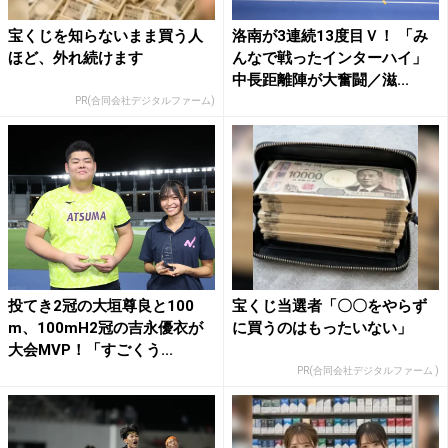
宝くじを知らないまま買う人
洛南が3連続13度目Ｖ！ 「み
ほど、外れ続けます
んなで戦ったインターハイ」
中長距離陣が大奮闘／滋...
PR(合同会社デジタルファーム)
投てき2冠の大垣尊良と100
宝くじ当選者「〇〇をやらず
m、100mH2冠の吉永優衣が
に買うのはもったいない」
大会MVP！「すごくう...
PR(合同会社デジタルファーム )