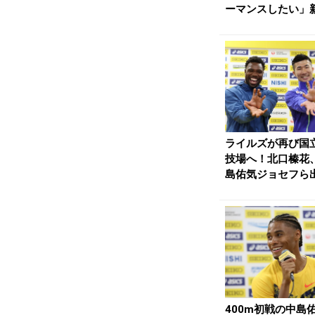
ーマンスしたい」
制になり「間違い探し
ライルズが再び国
技場へ！北口榛花
島佑気ジョセフら
のセイコーGGP、今.
400m初戦の中島