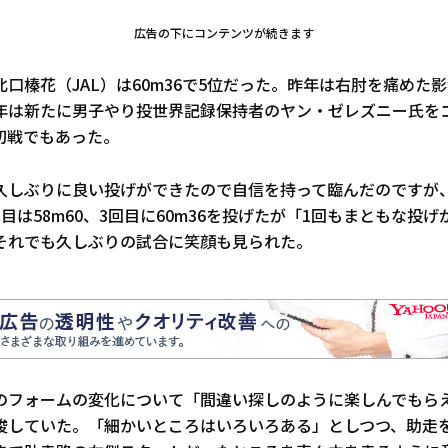
広告の下にコンテンツが続きます
口榛花（JAL）は60m36で5位だった。昨年は右肘を痛めた
年は新たに男子やり投世界記録保持者のヤン・ゼレズニー氏を
初戦でもあった。
久しぶりに良い投げができたので自信を持って臨んだのですが
目は58m60、3回目に60m36を投げたが「1回もまともな投
それでも久しぶりの試合に笑顔も見られた。
のフォームの変化について「間違い探しのように楽しんでもら
唆していた。「細かいところはいろいろある」としつつ、助走