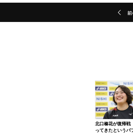
前
北口榛花が復帰戦
ってきたというパ