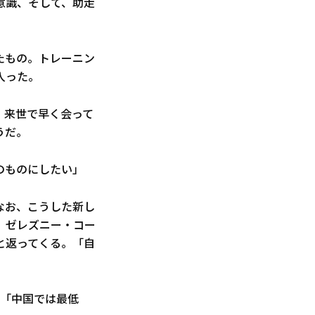
意識、そして、助走
たもの。トレーニン
入った。
。来世で早く会って
うだ。
のものにしたい」
なお、こうした新し
。ゼレズニー・コー
と返ってくる。「自
。「中国では最低