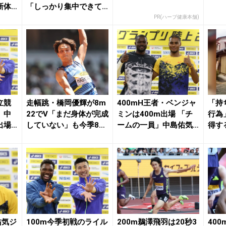
新体
「しっかり集中できて
...
いた」／セイ...
PR(ハーブ健康本舗)
立競
走幅跳・橋岡優輝が8m
400mH王者・ベンジャ
「持
、中
22でV「まだ身体が完成
ミンは400m出場 「チ
行為
出場
していない」も今季8m
ームの一員」中島佑気
得す
..
連発で復調／...
ジョセフに「...
佑気ジ
100m今季初戦のライル
200m鵜澤飛羽は20秒3
40