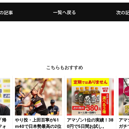
一覧へ戻る
の記事
次の
こちらもおすすめ
「帰
やり投・上田百寧が61
アマゾン1位の実績！38
アマ
フォ
m40で日本勢最高の2位
0円で5日間お試し。
ガチ