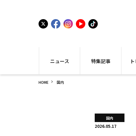
ニュース
特集記事
ト
国内
世界陸上
シュー
HOME
国内
駅伝
特集
インフ
箱根駅伝
学生長距離
編集部
大学
高校・中学
PR
高校
アラカルト
アイテ
国内
中学
プレゼ
2026.05.17
世界陸上
日本代表