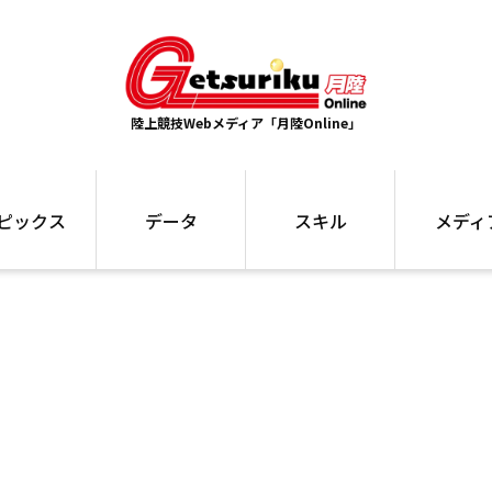
陸上競技Webメディア「月陸Online」
ピックス
データ
スキル
メディ
ズ
ランキング
トレーニング
インタビュー
ォ
最高記録
お役立ち情報
大会ギャラリ
コラム
世界大会
箱根駅伝
国内大会
写真記事
ム
駅伝データ
ント
選手名鑑
スケジュール
関連リンク