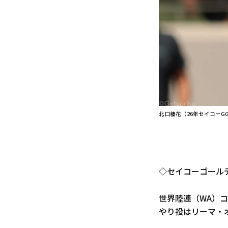
北口榛花（26年セイコーG
◇セイコーゴールデ
世界陸連（WA）
やり投はリーマ・オ