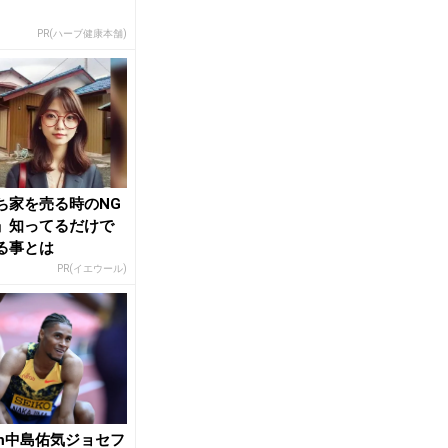
PR(ハーブ健康本舗)
ち家を売る時のNG
」知ってるだけで
る事とは
PR(イエウール)
0m中島佑気ジョセフ