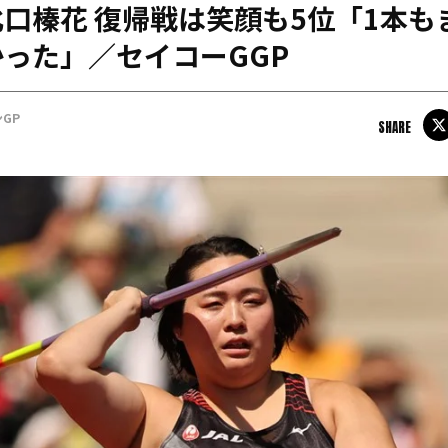
口榛花 復帰戦は笑顔も5位「1本も
日本学連加盟大学
った」／セイコーGGP
GP
SHARE