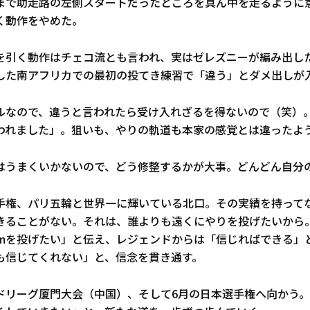
まで助走路の左側スタートだったところを真ん中を走るように
く動作をやめた。
を引く動作はチェコ流とも言われ、実はゼレズニーが編み出し
した南アフリカでの最初の投てき練習で「違う」とダメ出しが
ルなので、違うと言われたら受け入れざるを得ないので（笑）
われました」。狙いも、やりの軌道も本家の感覚とは違ったよ
はうまくいかないので、どう修整するかが大事。どんどん自分
手権、パリ五輪と世界一に輝いている北口。その実績を持って
きることがない。それは、誰よりも遠くにやりを投げたいから
0mを投げたい」と伝え、レジェンドからは「信じればできる」
も信じてくれない」と、信念を貫き通す。
ドリーグ厦門大会（中国）、そして6月の日本選手権へ向かう