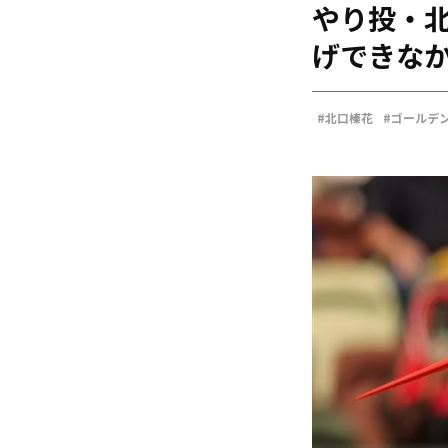
やり投・北
海外
五輪
げできなか
好記録
大会結果
#北口榛花
#ゴールデン