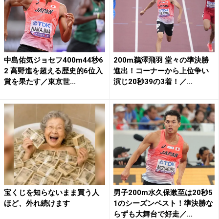
中島佑気ジョセフ400m44秒6
200m鵜澤飛羽 堂々の準決勝
2 高野進を超える歴史的6位入
進出！コーナーから上位争い
賞を果たす／東京世...
演じ20秒39の3着！／...
宝くじを知らないまま買う人
男子200m水久保漱至は20秒5
ほど、外れ続けます
1のシーズンベスト！準決勝な
らずも大舞台で好走／...