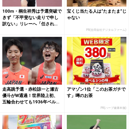
100m・桐生祥秀は予選突破で
宝くじ当たる人は“たまたま”じ
きず「不甲斐ない走りで申し
ゃない
訳ない」リレーへ「任され...
PR(合同会社デジタルファーム)
走高跳予選・赤松諒一と瀬古
アマゾン1位「このお茶ガチで
優斗がW通過！世界陸上初、
す」噂のお茶
五輪合わせても1936年ベル...
PR(ハーブ健康本舗)