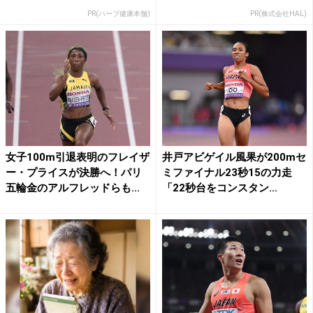
PR(ハーブ健康本舗)
PR(株式会社HAL)
女子100m引退表明のフレイザ
井戸アビゲイル風果が200mセ
ー・プライスが決勝へ！パリ
ミファイナル23秒15の力走
五輪金のアルフレッドらも...
「22秒台をコンスタン...