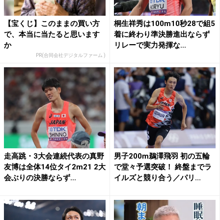
【宝くじ】このままの買い方
桐生祥秀は100m10秒28で組5
で、本当に当たると思います
着に終わり準決勝進出ならず
か
リレーで実力発揮な...
PR(合同会社デジタルファーム )
走高跳・3大会連続代表の真野
男子200m鵜澤飛羽 初の五輪
友博は全体14位タイ2m21 2大
で堂々予選突破！ 終盤までラ
会ぶりの決勝ならず...
イルズと競り合う／パリ...