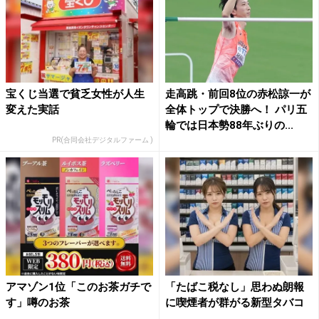
宝くじ当選で貧乏女性が人生
走高跳・前回8位の赤松諒一が
変えた実話
全体トップで決勝へ！ パリ五
輪では日本勢88年ぶりの...
PR(合同会社デジタルファーム )
アマゾン1位「このお茶ガチで
「たばこ税なし」思わぬ朗報
す」噂のお茶
に喫煙者が群がる新型タバコ