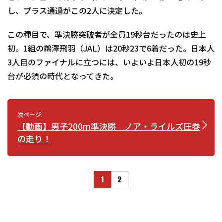
し、プラス通過がこの2人に決定した。
この種目で、準決勝突破者が全員19秒台だったのは史上
初。1組の鵜澤飛羽（JAL）は20秒23で6着だった。日本人
3人目のファイナルに立つには、いよいよ日本人初の19秒
台が必須の時代となってきた。
次ページ:
【動画】男子200m準決勝 ノア・ライルズ圧巻
の走り！
1
2