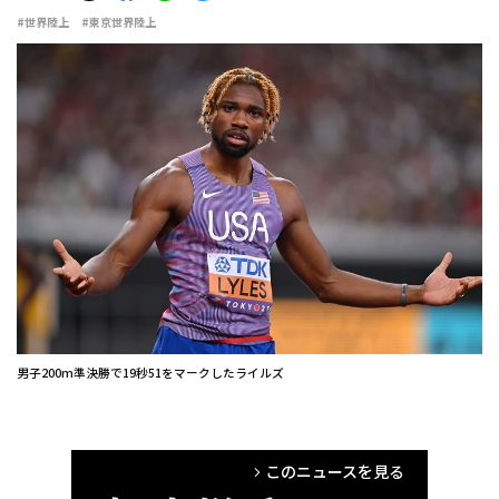
#世界陸上
#東京世界陸上
男子200m準決勝で19秒51をマークしたライルズ
このニュースを見る
arrow_forward_ios