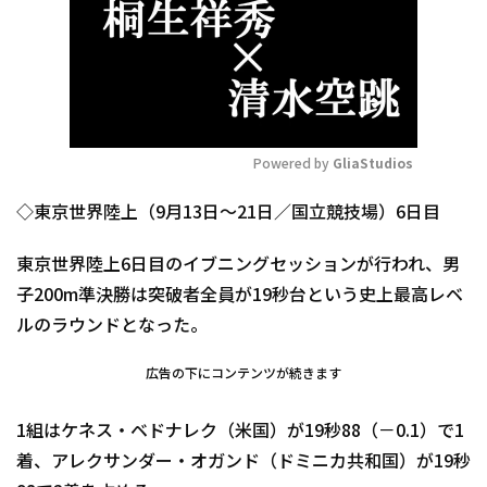
Powered by 
GliaStudios
Mute
◇東京世界陸上（9月13日～21日／国立競技場）6日目
東京世界陸上6日目のイブニングセッションが行われ、男
子200m準決勝は突破者全員が19秒台という史上最高レベ
ルのラウンドとなった。
広告の下にコンテンツが続きます
1組はケネス・ベドナレク（米国）が19秒88（－0.1）で1
着、アレクサンダー・オガンド（ドミニカ共和国）が19秒