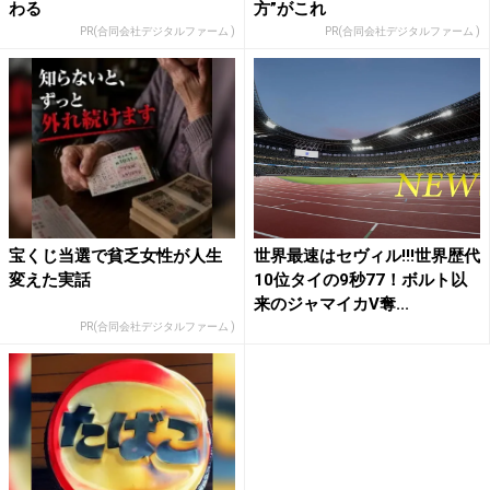
わる
方”がこれ
PR(合同会社デジタルファーム )
PR(合同会社デジタルファーム )
宝くじ当選で貧乏女性が人生
世界最速はセヴィル!!!世界歴代
変えた実話
10位タイの9秒77！ボルト以
来のジャマイカV奪...
PR(合同会社デジタルファーム )