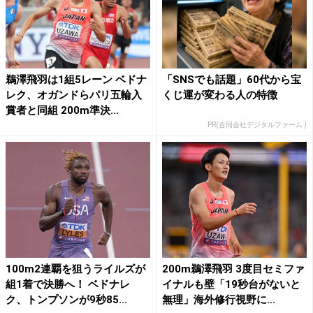
鵜澤飛羽は1組5レーン ベドナ
「SNSでも話題」60代から宝
レク、オガンドらパリ五輪入
くじ運が変わる人の特徴
賞者と同組 200m準決...
PR(合同会社デジタルファーム )
100m2連覇を狙うライルズが
200m鵜澤飛羽 3度目セミファ
組1着で決勝へ！ ベドナレ
イナルも壁「19秒台がないと
ク、トンプソンが9秒85...
無理」海外修行視野に...