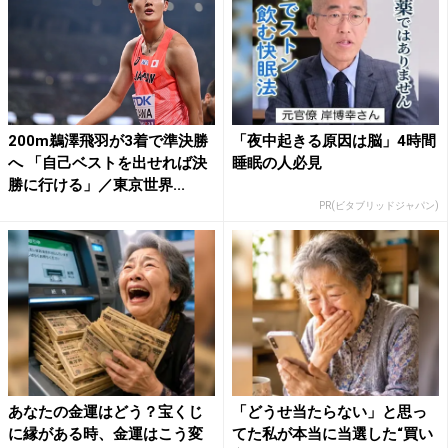
200m鵜澤飛羽が3着で準決勝
「夜中起きる原因は脳」4時間
へ 「自己ベストを出せれば決
睡眠の人必見
勝に行ける」／東京世界...
PR(ビタブリッドジャパン)
あなたの金運はどう？宝くじ
「どうせ当たらない」と思っ
に縁がある時、金運はこう変
てた私が本当に当選した“買い