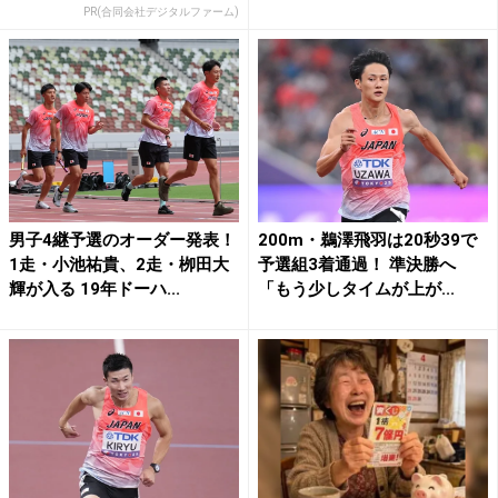
PR(合同会社デジタルファーム)
男子4継予選のオーダー発表！
200m・鵜澤飛羽は20秒39で
1走・小池祐貴、2走・栁田大
予選組3着通過！ 準決勝へ
輝が入る 19年ドーハ...
「もう少しタイムが上が...