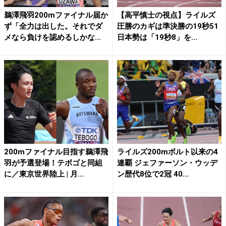
鵜澤飛羽200mファイナル届か
【高平慎士の視点】ライルズ
ず「全力は出した。それでダ
圧勝のカギは準決勝の19秒51
メなら負けを認めるしかな...
日本勢は「19秒8」を...
200mファイナル目指す鵜澤飛
ライルズ200mボルト以来の4
羽が予選登場！テボゴと同組
連覇 ジェファーソン・ウッデ
に／東京世界陸上 | 月...
ン歴代8位で2冠 40...