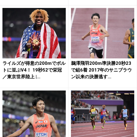
ライルズが得意の200mでボル
鵜澤飛羽200m準決勝20秒23
トに並ぶV4！ 19秒52で栄冠
で組6着 2017年のサニブラウ
／東京世界陸上 |...
ン以来の決勝逃す...