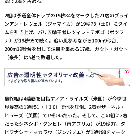
98で2着を占める。
2組は予選全体トップの19秒84をマークした21歳のブライ
ンアン・レヴェル（ジャマイカ）が19秒78（±0）にタイ
ムを引き上げ、パリ五輪王者レツィレ・テボゴ（ボツワ
ナ）が19秒95で続く。追い風参考ながら100m9秒台、
200m19秒台を出して注目を集める17歳、ガウト・ガウト
（豪州）は5着で敗退した。
最終組は4連覇を目指すノア・ライルズ（米国）が今季世
界最高の19秒51（＋1.0）で他を圧倒。2着がザーネル・
ヒューズ（英国）で19秒95だった。そして、この組に3着
だったシネシポ・ダンビレ（南アフリカ）が19秒97、タ
ピワナシェ・マカラウ（ジンバブエ）が19秒98をマーク