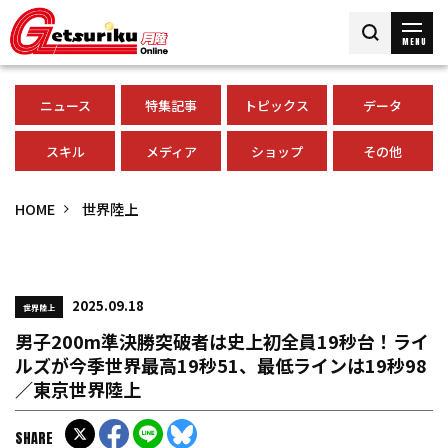
MENU
ニュース
特集記事
トピックス
データ
スキル
メディア
ショップ
その他
HOME
世界陸上
2025.09.18
世界陸上
男子200m準決勝突破者は史上初全員19秒台！ライ
ルズが今季世界最高19秒51、最低ラインは19秒98
／東京世界陸上
SHARE