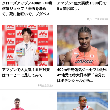
クローズアップ／400m・中島
アマゾン1位の実績！380円で
佑気ジョセフ「覚悟を決め
5日間お試し。
て、死に物狂いで」ブダペス...
PR(ハーブ健康本舗)
アマゾンで大人気！血圧対策
400m中島佑気ジョセフ44秒4
はコーヒーに足してみて
4!!地元で特大日本新「自分に
はポテンシャルがあ...
PR(森永乳業)