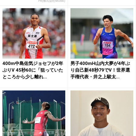
PR(株式会社MURA)
400m中島佑気ジョセフが2年
男子400mH山内大夢が4年ぶ
ぶりV 45秒60に「狙っていた
り自己新48秒79でV！世界選
ところから少し離れ...
手権代表・井之上駿太...