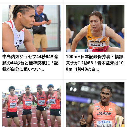
中島佑気ジョセフ44秒84!! 念
100mH日本記録保持者・福部
願の44秒台と標準突破に「記
真子が12秒88！青木益未は10
録が自分に追いつい...
0ｍ11秒48の自...