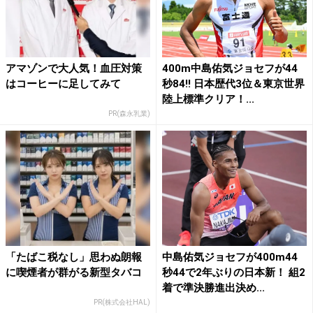
アマゾンで大人気！血圧対策
400m中島佑気ジョセフが44
はコーヒーに足してみて
秒84!! 日本歴代3位＆東京世界
陸上標準クリア！...
PR(森永乳業)
「たばこ税なし」思わぬ朗報
中島佑気ジョセフが400m44
に喫煙者が群がる新型タバコ
秒44で2年ぶりの日本新！ 組2
着で準決勝進出決め...
PR(株式会社HAL)