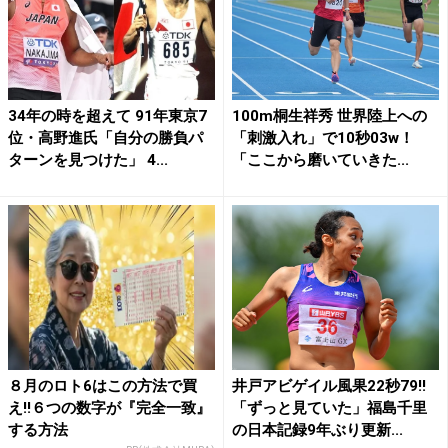
34年の時を超えて 91年東京7
100m桐生祥秀 世界陸上への
位・高野進氏「自分の勝負パ
「刺激入れ」で10秒03w！
ターンを見つけた」 4...
「ここから磨いていきた...
８月のロト6はこの方法で買
井戸アビゲイル風果22秒79!!
え!!６つの数字が『完全一致』
「ずっと見ていた」福島千里
する方法
の日本記録9年ぶり更新...