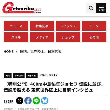
MENU
ニュース
特集記事
トピックス
データ
スキル
メディア
ショップ
その他
HOME
国内、世界陸上、日本代表
2025.09.17
国内
世界陸上
日本代表
【特別公開】400m中島佑気ジョセフ 伝説に並び、
伝説を超える 東京世界陸上に目前インタビュー
SHARE
#世界陸上
#中島佑気ジョセフ
#東京世界陸上