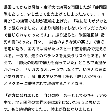
帰国してからは母校・東洋大で練習を再開したが「静岡国
際もあって、少し焦って出力上げてしまったんです」。4
月27日の練習で右脚が悲鳴を上げた。「急に筋肉がグッと
引っ張られました。あまり肉離れはしないタイプだったの
で信じられなかったです」。振り返ると、米国遠征は“諸
刃の剣”だった。日々、「試合のような質の高さ」で自ら
を追い込み、国内では得がたいスピード感を肌身で覚えら
れる。一方で、走りのバランスを見失うリスクもある。加
えて、「肺炎の影響で筋力も弱っていた」ところで負担が
かかった。「ケガの原因は一つではなくて、いろんな要素
があります」。5月末のアジア選手権も「厳しいだろう」
とドクターに説得されて辞退することとなる。
「途方に暮れました。自分の陸上選手としてのキャリアの
中で、地元開催の世界大会は2度とないだろうと思いま
す。もう絶望的でしたし、陸上が嫌になりました」