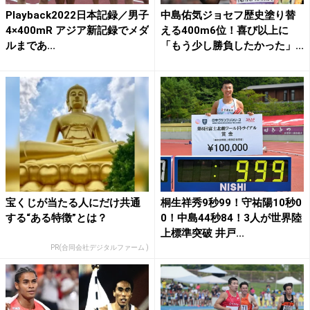
Playback2022日本記録／男子
中島佑気ジョセフ歴史塗り替
4×400mR アジア新記録でメダ
える400m6位！喜び以上に
ルまであ...
「もう少し勝負したかった」...
宝くじが当たる人にだけ共通
桐生祥秀9秒99！守祐陽10秒0
する“ある特徴”とは？
0！中島44秒84！3人が世界陸
上標準突破 井戸...
PR(合同会社デジタルファーム )