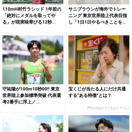
110mH村竹ラシッド 1年前の
サニブラウンが海外でトレー
「絶対にメダルを取ってや
ニング 東京世界陸上代表目指
る」が現実味帯びる12秒...
し「1日1日やるべきことを...
守祐陽が100m10秒00!! 東京
宝くじが当たる人にだけ共通
世界陸上参加標準突破 代表選
する“ある特徴”とは？
考2番手に浮上／...
PR(合同会社デジタルファーム )