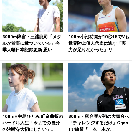
3000m障害・三浦龍司「メダ
100m小池祐貴が10秒15でVも
ルが着実に近づいている」今
世界陸上個人代表は逃す「実
季大幅日本記録更新 思い...
力が足りなかった」リ...
100mH中島ひとみ 紆余曲折の
800m・落合晃が初の大舞台へ
ハードル人生「今までの自分
「チャレンジするだけ」Ggoa
の決断を大切にしたい」...
tで練習「一本一本が...