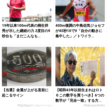
19年以来100m代表の桐生祥
400m復調の中島佑気ジョセフ
秀が示した継続の力 2度目の9
が45秒10でV「自分の動きに
秒台も「まだこんなも...
集中した」／トワイラ...
【当選】金運が上がる直前に
【昭和43年以前生まれはロト
起こるサイン
６この数字を買うべき】6つの
数字が「完全一致」する方...
PR(合同会社デジタルファーム )
PR(株式会社MURA)