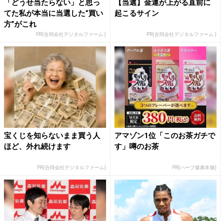
「どうせ当たらない」と思っ
【当選】金運が上がる直前に
てた私が本当に当選した“買い
起こるサイン
方”がこれ
PR(合同会社デジタルファーム )
PR(合同会社デジタルファーム )
宝くじを知らないまま買う人
アマゾン1位「このお茶ガチで
ほど、外れ続けます
す」噂のお茶
PR(合同会社デジタルファーム)
PR(ハーブ健康本舗)