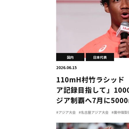
国内
日本代表
2026.06.15
110mH村竹ラシッ
ア記録目指して」100
ジア制覇へ7月に500
ジア大会内定会見
#アジア大会
#名古屋アジア大会
#廣中璃梨