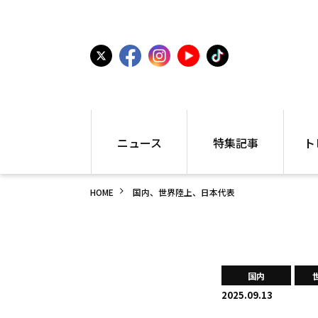
ニュース
特集記事
ト
国内
世界陸上
シュー
HOME
国内、世界陸上、日本代表
駅伝
特集
インフ
箱根駅伝
学生長距離
編集部
大学
高校・中学
PR
高校
アラカルト
アイテ
国内
中学
プレゼ
2025.09.13
世界陸上
日本代表