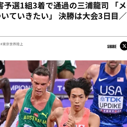
障害予選1組3着で通過の三浦龍司 「
日本学連加盟大学
いていきたい」 決勝は大会3日目
#東京世界陸上
SHARE