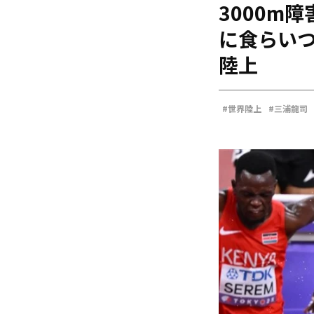
3000m
海外
五輪
に食らいつ
好記録
陸上
大会結果
#世界陸上
#三浦龍司