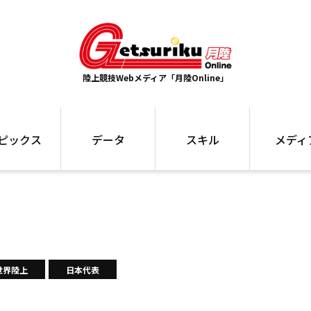
陸上競技Webメディア「月陸Online」
ピックス
データ
スキル
メディ
ズ
ランキング
トレーニング
インタビュー
ォ
最高記録
お役立ち情報
大会ギャラリ
コラム
世界大会
箱根駅伝
国内大会
写真記事
ム
駅伝データ
世界陸上
日本代表
ント
選手名鑑
スケジュール
関連リンク