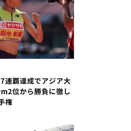
が7連覇達成でアジア大
0m2位から勝負に徹し
手権