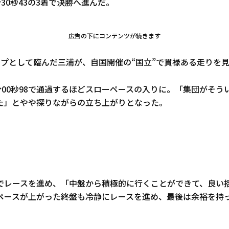
分30秒43の3着で決勝へ進んだ。
広告の下にコンテンツが続きます
ップとして臨んだ三浦が、自国開催の“国立”で貫禄ある走りを
3分00秒98で通過するほどスローペースの入りに。「集団がそ
た」とやや探りながらの立ち上がりとなった。
でレースを進め、「中盤から積極的に行くことができて、良い
ペースが上がった終盤も冷静にレースを進め、最後は余裕を持