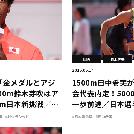
国内
日本代表
2026.06.14
ド「金メダルとアジ
1500m田中希実
00m鈴木芽吹はア
会代表内定！500
0m日本新挑戦／ア
一歩前進／日本選
佳
#村竹ラシッド
#日本選手権
#田中希実