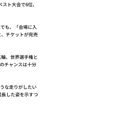
ペスト大会で6位、
れでも、「会場に入
と、チケットが完売
五輪、世界選手権と
得のチャンスは十分
ような走りがしたい
成長した姿を示すつ