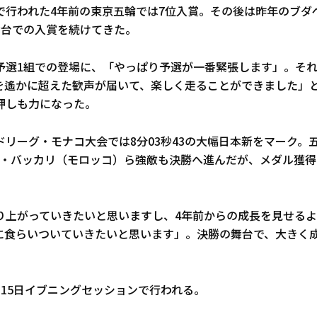
で行われた4年前の東京五輪では7位入賞。その後は昨年のブダ
舞台での入賞を続けてきた。
予選1組での登場に、「やっぱり予選が一番緊張します」。そ
を遙かに超えた歓声が届いて、楽しく走ることができました」
押しも力になった。
ドリーグ・モナコ大会では8分03秒43の大幅日本新をマーク。
エル・バッカリ（モロッコ）ら強敵も決勝へ進んだが、メダル獲
り上がっていきたいと思いますし、4年前からの成長を見せる
に食らいついていきたいと思います」。決勝の舞台で、大きく
の15日イブニングセッションで行われる。