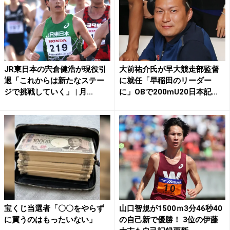
JR東日本の宍倉健浩が現役引
大前祐介氏が早大競走部監督
退「これからは新たなステー
に就任「早稲田のリーダー
ジで挑戦していく」 | 月...
に」OBで200mU20日本記...
宝くじ当選者「〇〇をやらず
山口智規が1500ｍ3分46秒40
に買うのはもったいない」
の自己新で優勝！ 3位の伊藤