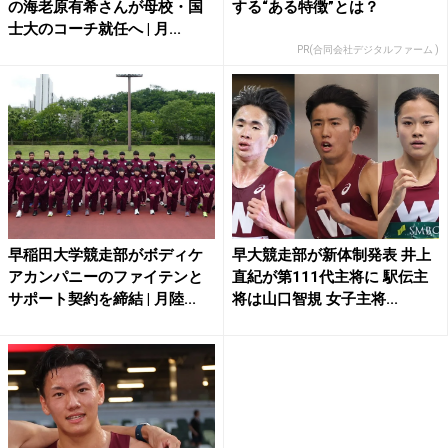
の海老原有希さんが母校・国
する“ある特徴”とは？
士大のコーチ就任へ | 月...
PR(合同会社デジタルファーム )
早稲田大学競走部がボディケ
早大競走部が新体制発表 井上
アカンパニーのファイテンと
直紀が第111代主将に 駅伝主
サポート契約を締結 | 月陸...
将は山口智規 女子主将...