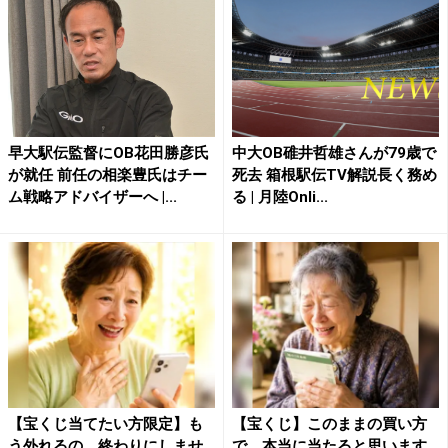
早大駅伝監督にOB花田勝彦氏
中大OB碓井哲雄さんが79歳で
が就任 前任の相楽豊氏はチー
死去 箱根駅伝TV解説長く務め
ム戦略アドバイザーへ |...
る | 月陸Onli...
【宝くじ当てたい方限定】も
【宝くじ】このままの買い方
う外れるの、終わりにしませ
で、本当に当たると思います