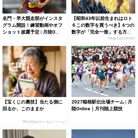
名門・早大競走部がインスタ
【昭和43年以前生まれはロト
グラム開設！練習動画やオフ
６この数字を買うべき】6つの
ショット披露予定 | 月陸O...
数字が「完全一致」する方...
PR(株式会社MURA)
【宝くじの裏技】当たる側に
2027箱根駅伝出場チーム | 月
回るか、このままか
陸Online｜月刊陸上競技
PR(合同会社デジタルファーム )