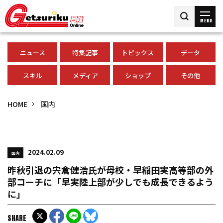
MENU
ニュース
特集記事
トピックス
データ
スキル
メディア
ショップ
その他
HOME
国内
2024.02.09
国内
昨秋引退の宍倉健浩氏が母校・早稲田実高等部の外
部コーチに「早実陸上部が少しでも成長できるよう
に」
SHARE