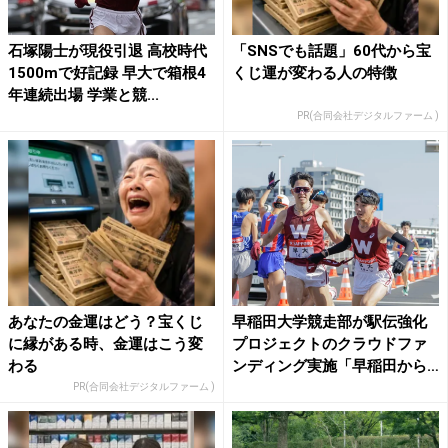
石塚陽士が現役引退 高校時代
「SNSでも話題」60代から宝
1500mで好記録 早大で箱根4
くじ運が変わる人の特徴
年連続出場 学業と競...
PR(合同会社デジタルファーム )
あなたの金運はどう？宝くじ
早稲田大学競走部が駅伝強化
に縁がある時、金運はこう変
プロジェクトのクラウドファ
わる
ンディング実施「早稲田から
箱...
PR(合同会社デジタルファーム )