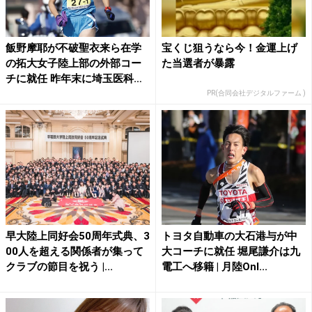
飯野摩耶が不破聖衣来ら在学
宝くじ狙うなら今！金運上げ
の拓大女子陸上部の外部コー
た当選者が暴露
チに就任 昨年末に埼玉医科
大...
PR(合同会社デジタルファーム )
早大陸上同好会50周年式典、3
トヨタ自動車の大石港与が中
00人を超える関係者が集って
大コーチに就任 堀尾謙介は九
クラブの節目を祝う |...
電工へ移籍 | 月陸Onl...