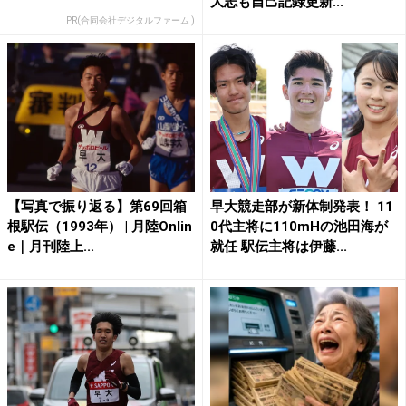
大志も自己記録更新...
PR(合同会社デジタルファーム )
【写真で振り返る】第69回箱
早大競走部が新体制発表！ 11
根駅伝（1993年） | 月陸Onlin
0代主将に110mHの池田海が
e｜月刊陸上...
就任 駅伝主将は伊藤...