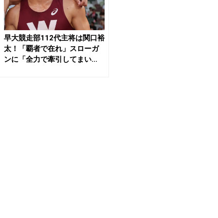
早大競走部112代主将は関口裕
太！「覇者で在れ」スローガ
ンに「全力で牽引してまい...