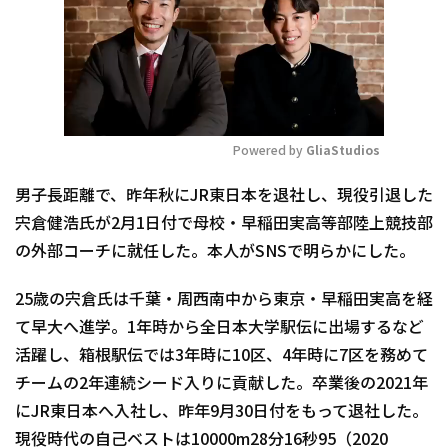
Powered by 
GliaStudios
Mute
男子長距離で、昨年秋にJR東日本を退社し、現役引退した
宍倉健浩氏が2月1日付で母校・早稲田実高等部陸上競技部
の外部コーチに就任した。本人がSNSで明らかにした。
25歳の宍倉氏は千葉・周西南中から東京・早稲田実高を経
て早大へ進学。1年時から全日本大学駅伝に出場するなど
活躍し、箱根駅伝では3年時に10区、4年時に7区を務めて
チームの2年連続シード入りに貢献した。卒業後の2021年
にJR東日本へ入社し、昨年9月30日付をもって退社した。
現役時代の自己ベストは10000m28分16秒95（2020