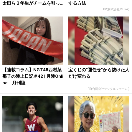
太田ら３年生がチームを引っ...
する方法
PR(株式会社MURA)
【連載コラム】NGT48西村菜
宝くじの“運任せ”から抜けた人
那子の陸上日記＃42 | 月陸Onli
だけ変わる
ne｜月刊陸...
PR(合同会社デジタルファーム )