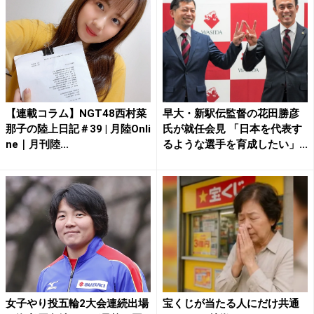
【連載コラム】NGT48西村菜
早大・新駅伝監督の花田勝彦
那子の陸上日記＃39 | 月陸Onli
氏が就任会見 「日本を代表す
ne｜月刊陸...
るような選手を育成したい」...
女子やり投五輪2大会連続出場
宝くじが当たる人にだけ共通