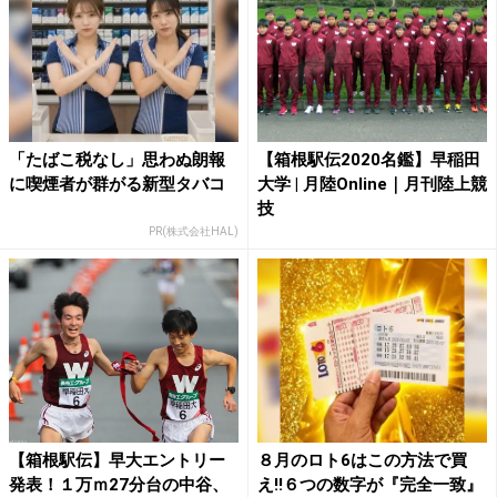
「たばこ税なし」思わぬ朗報
【箱根駅伝2020名鑑】早稲田
に喫煙者が群がる新型タバコ
大学 | 月陸Online｜月刊陸上競
技
PR(株式会社HAL)
【箱根駅伝】早大エントリー
８月のロト6はこの方法で買
発表！１万ｍ27分台の中谷、
え!!６つの数字が『完全一致』