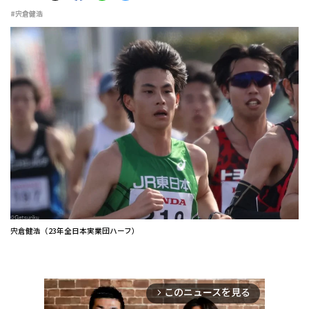
#宍倉健浩
宍倉健浩（23年全日本実業団ハーフ）
このニュースを見る
arrow_forward_ios